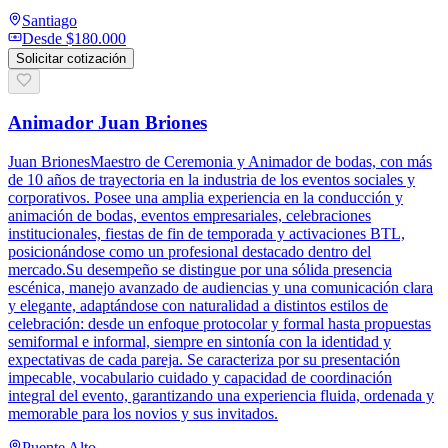
Santiago
Desde
$180.000
Solicitar cotización
Animador Juan Briones
Juan BrionesMaestro de Ceremonia y Animador de bodas, con más
de 10 años de trayectoria en la industria de los eventos sociales y
corporativos. Posee una amplia experiencia en la conducción y
animación de bodas, eventos empresariales, celebraciones
institucionales, fiestas de fin de temporada y activaciones BTL,
posicionándose como un profesional destacado dentro del
mercado.Su desempeño se distingue por una sólida presencia
escénica, manejo avanzado de audiencias y una comunicación clara
y elegante, adaptándose con naturalidad a distintos estilos de
celebración: desde un enfoque protocolar y formal hasta propuestas
semiformal e informal, siempre en sintonía con la identidad y
expectativas de cada pareja. Se caracteriza por su presentación
impecable, vocabulario cuidado y capacidad de coordinación
integral del evento, garantizando una experiencia fluida, ordenada y
memorable para los novios y sus invitados.
Puente Alto