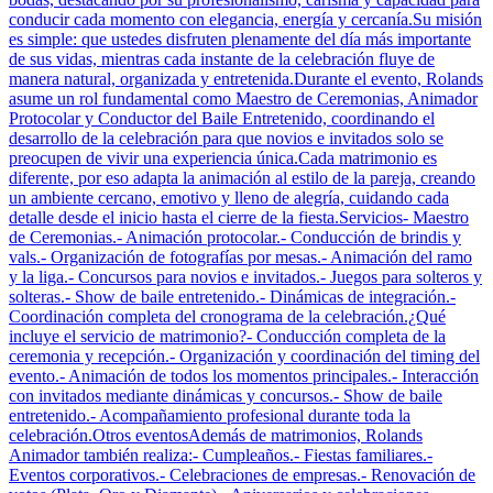
conducir cada momento con elegancia, energía y cercanía.Su misión
es simple: que ustedes disfruten plenamente del día más importante
de sus vidas, mientras cada instante de la celebración fluye de
manera natural, organizada y entretenida.Durante el evento, Rolands
asume un rol fundamental como Maestro de Ceremonias, Animador
Protocolar y Conductor del Baile Entretenido, coordinando el
desarrollo de la celebración para que novios e invitados solo se
preocupen de vivir una experiencia única.Cada matrimonio es
diferente, por eso adapta la animación al estilo de la pareja, creando
un ambiente cercano, emotivo y lleno de alegría, cuidando cada
detalle desde el inicio hasta el cierre de la fiesta.Servicios- Maestro
de Ceremonias.- Animación protocolar.- Conducción de brindis y
vals.- Organización de fotografías por mesas.- Animación del ramo
y la liga.- Concursos para novios e invitados.- Juegos para solteros y
solteras.- Show de baile entretenido.- Dinámicas de integración.-
Coordinación completa del cronograma de la celebración.¿Qué
incluye el servicio de matrimonio?- Conducción completa de la
ceremonia y recepción.- Organización y coordinación del timing del
evento.- Animación de todos los momentos principales.- Interacción
con invitados mediante dinámicas y concursos.- Show de baile
entretenido.- Acompañamiento profesional durante toda la
celebración.Otros eventosAdemás de matrimonios, Rolands
Animador también realiza:- Cumpleaños.- Fiestas familiares.-
Eventos corporativos.- Celebraciones de empresas.- Renovación de