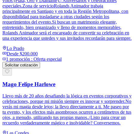
votos (Plata, Oro y Diamante).- Aniversarios y celebraciones
especiales.Zona de servicioRolands Animador trabaja
principalmente en Santiago y en toda la Región Metropolitana, con
disponibilidad para trasladarse a otras ciudades según los
requerimientos del evento.Si buscan un matrimonio elegante,
entretenido, bien organizado y lleno de momentos memorables,
Rolands Animador será el encargado de convertir su celebración en
una experiencia que ustedes y sus invitados recordarán para siempre.
Lo Prado
Desde
$200.000
1
promoción
:
Oferta especial
Solicitar cotización
Mago Felipe Harlowe
Llevo más de 20 años desafiando la lógica en eventos corporativos y
celebraciones, porque mi misión siempre es innovar y sorprender.No
verás mi magia desde lejos; la llevo directamente a ti. Me paseo por
tu evento, y los efectos más asombrosos ocurren a centímetros de tus
ojos, a menudo, utilizando tus propias manos.¿Listo para crear un
recuerdo verdaderamente mágico e inolvidable? Conversemos.
Las Condes