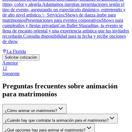
ritmo, color y alegría.Adaptamos nuestras presentaciones según el
tipo de evento, asegurando un espectáculo dinámico, entretenido y
de alto nivel artístico.✨ Servicios:Shows de danza árabe para
matrimoniosPresentaciones para eventos corporativosShows para
cumpleaños y fiestas privadasCon Ballet Shazaditas, tu evento se
llena de encanto oriental y una experiencia artística que tus invitados
recordarán.Consulta disponibilidad para tu fecha y recibe opciones
de show
La Florida
Solicitar cotización
Anterior
1
2
Siguiente
Preguntas frecuentes sobre
animación
para matrimonios
¿Cómo animar un matrimonio?
¿Cuándo hay que contratar la animación para el matrimonio?
¿Qué opciones hay para animar el matrimonio?