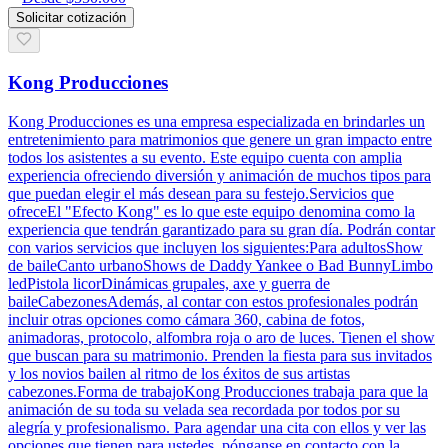
Solicitar cotización
Kong Producciones
Kong Producciones es una empresa especializada en brindarles un
entretenimiento para matrimonios que genere un gran impacto entre
todos los asistentes a su evento. Este equipo cuenta con amplia
experiencia ofreciendo diversión y animación de muchos tipos para
que puedan elegir el más desean para su festejo.Servicios que
ofreceEl "Efecto Kong" es lo que este equipo denomina como la
experiencia que tendrán garantizado para su gran día. Podrán contar
con varios servicios que incluyen los siguientes:Para adultosShow
de baileCanto urbanoShows de Daddy Yankee o Bad BunnyLimbo
ledPistola licorDinámicas grupales, axe y guerra de
baileCabezonesAdemás, al contar con estos profesionales podrán
incluir otras opciones como cámara 360, cabina de fotos,
animadoras, protocolo, alfombra roja o aro de luces. Tienen el show
que buscan para su matrimonio. Prenden la fiesta para sus invitados
y los novios bailen al ritmo de los éxitos de sus artistas
cabezones.Forma de trabajoKong Producciones trabaja para que la
animación de su toda su velada sea recordada por todos por su
alegría y profesionalismo. Para agendar una cita con ellos y ver las
opciones que tienen para ustedes, pónganse en contacto con la