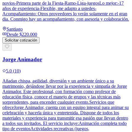
novios-Primera parte de la Fiesta-Ramo-Liga-juegosLo mejor:-17
años de experiencia-Flexible, me adapto a ustedes-
Acompañamiento: Otros proveedores lo verán solamente en el gran
dia. Conmigo hay un acompañamiento, con asesoria y colaboración.
Santiago
Desde
$220.000
Solicitar cotización
Jorge Animador
5.0
(
10
)
Añadan chispa, agilidad, diversión y un ambiente único a su
matrimonio, dejándose llevar por la experiencia y simpatía de Jorge
Animador. Este profesional, con formación como profesor de
educación física, conoce el manejo de grupos y las técnicas más
sorprendentes, para encender cualquier evento.Servicios que
ofreceJorge Animador, cuenta con un equipo integral para animar su
celebración y hacerla única y entretenida. Dispone de todos los
materiales y experiencia para transmitir esa pasión que llevan dentro
a todos sus invitados. El servicio incluye:Animación completa todo
tipo de eventosActividades recreativas (juegos,