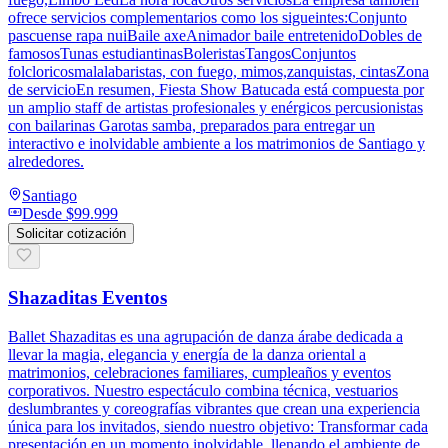
ofrece servicios complementarios como los sigueintes:Conjunto
pascuense rapa nuiBaile axeAnimador baile entretenidoDobles de
famososTunas estudiantinasBoleristasTangosConjuntos
folcloricosmalalabaristas, con fuego, mimos,zanquistas, cintasZona
de servicioEn resumen, Fiesta Show Batucada está compuesta por
un amplio staff de artistas profesionales y enérgicos percusionistas
con bailarinas Garotas samba, preparados para entregar un
interactivo e inolvidable ambiente a los matrimonios de Santiago y
alrededores.
Santiago
Desde
$99.999
Solicitar cotización
Shazaditas Eventos
Ballet Shazaditas es una agrupación de danza árabe dedicada a
llevar la magia, elegancia y energía de la danza oriental a
matrimonios, celebraciones familiares, cumpleaños y eventos
corporativos. Nuestro espectáculo combina técnica, vestuarios
deslumbrantes y coreografías vibrantes que crean una experiencia
única para los invitados, siendo nuestro objetivo: Transformar cada
presentación en un momento inolvidable, llenando el ambiente de