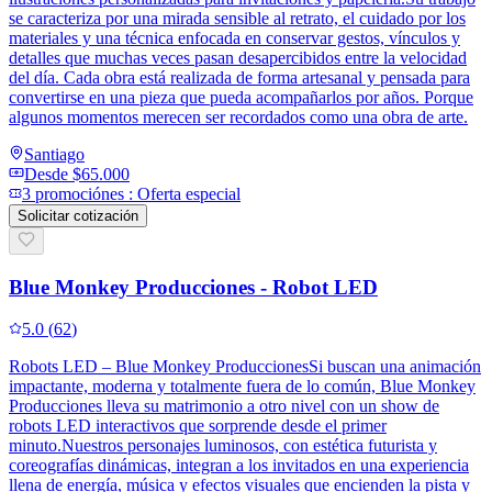
se caracteriza por una mirada sensible al retrato, el cuidado por los
materiales y una técnica enfocada en conservar gestos, vínculos y
detalles que muchas veces pasan desapercibidos entre la velocidad
del día. Cada obra está realizada de forma artesanal y pensada para
convertirse en una pieza que pueda acompañarlos por años. Porque
algunos momentos merecen ser recordados como una obra de arte.
Santiago
Desde
$65.000
3
promoción
es
:
Oferta especial
Solicitar cotización
Blue Monkey Producciones - Robot LED
5.0
(
62
)
Robots LED – Blue Monkey ProduccionesSi buscan una animación
impactante, moderna y totalmente fuera de lo común, Blue Monkey
Producciones lleva su matrimonio a otro nivel con un show de
robots LED interactivos que sorprende desde el primer
minuto.Nuestros personajes luminosos, con estética futurista y
coreografías dinámicas, integran a los invitados en una experiencia
llena de energía, música y efectos visuales que encienden la pista y