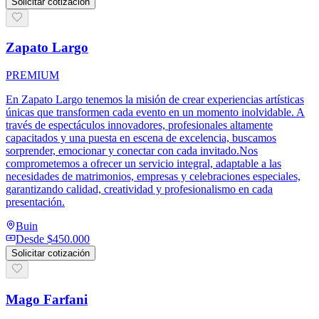
Solicitar cotización
Zapato Largo
PREMIUM
En Zapato Largo tenemos la misión de crear experiencias artísticas
únicas que transformen cada evento en un momento inolvidable. A
través de espectáculos innovadores, profesionales altamente
capacitados y una puesta en escena de excelencia, buscamos
sorprender, emocionar y conectar con cada invitado.Nos
comprometemos a ofrecer un servicio integral, adaptable a las
necesidades de matrimonios, empresas y celebraciones especiales,
garantizando calidad, creatividad y profesionalismo en cada
presentación.
Buin
Desde
$450.000
Solicitar cotización
Mago Farfani