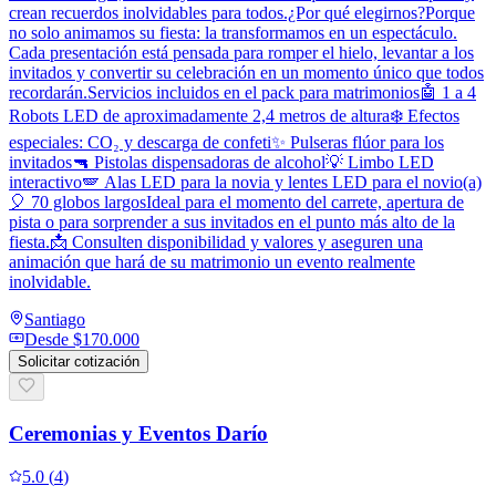
crean recuerdos inolvidables para todos.¿Por qué elegirnos?Porque
no solo animamos su fiesta: la transformamos en un espectáculo.
Cada presentación está pensada para romper el hielo, levantar a los
invitados y convertir su celebración en un momento único que todos
recordarán.Servicios incluidos en el pack para matrimonios🤖 1 a 4
Robots LED de aproximadamente 2,4 metros de altura❄️ Efectos
especiales: CO₂ y descarga de confeti✨ Pulseras flúor para los
invitados🔫 Pistolas dispensadoras de alcohol💡 Limbo LED
interactivo🪽 Alas LED para la novia y lentes LED para el novio(a)
🎈 70 globos largosIdeal para el momento del carrete, apertura de
pista o para sorprender a sus invitados en el punto más alto de la
fiesta.📩 Consulten disponibilidad y valores y aseguren una
animación que hará de su matrimonio un evento realmente
inolvidable.
Santiago
Desde
$170.000
Solicitar cotización
Ceremonias y Eventos Darío
5.0
(
4
)