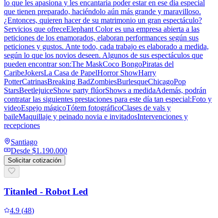
lo que les apasiona y les encantaría poder estar en ese día especial
que tienen preparado, haciéndolo aún más grande y maravilloso.
¿Entonces, quieren hacer de su matrimonio un gran espectáculo?
Servicios que ofreceElephant Color es una empresa abierta a las
peticiones de los enamorados, elaboran performances según sus
peticiones y gustos. Ante todo, cada trabajo es elaborado a medida,
según lo que los novios deseen. Algunos de sus espectáculos que
pueden encontrar son:The MaskCoco BongoPiratas del
CaribeJokersLa Casa de PapelHorror ShowHarry
PotterCatrinasBreaking BadZombiesBurlesqueChicagoPop
StarsBeetlejuiceShow party flúorShows a medidaAdemás, podrán
contratar las siguientes prestaciones para este día tan especial:Foto y
videoEspejo mágicoTótem fotográficoClases de vals y
baileMaquillaje y peinado novia e invitadosIntervenciones y
recepciones
Santiago
Desde
$1.190.000
Solicitar cotización
Titanled - Robot Led
4.9
(
48
)