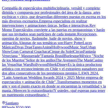
Compañía de espectáculos multidisciplinaria, versátil y completa;
dirigida y compuesta por profesionales del área de la danza, artes
escénicas y circo, que desarrollan diferentes puestas en escena en los
más diversos escenarios.Empresa especialista en realizar
intervenciones y animaciones únicas, bellas e interactivas.Rey
Momo Espectáculos convierte a las parejas en protagonistas y harán
que sus invitados sean partícipes de cada instante.Recepciones,
opening de novios, flashmobe, baile de novios, show y
animación.Algunas de sus temáticas son:Harry PotterLuces
MágicasDivas DragTangoAniméHollywoodMusic StarUrban
ShowGran Carnaval GuachacaCirque du SoleiCircusFantasía
Veneciana " Masquerade"Fantasía BrasilBurlesqueMéxico "Noche
de los Muertos"Señor de los anillosThe AvengersThe MaskCasino
las VegasStar WarsBollywoodShrekDisneyEs la única productora
artística con reconocimiento en Chile y el extranjero ganadores por
dos años consecutivos de los prestigiosos premios LAWA 2024.
"Latin American Wedding Awards 2024 y 2025 Mejor empresa de
espectaculos y animación de Chile".Transformamos momentos en
arte y son el punto exacto en donde se encuentran la versatilidad y la
magia.¡Merecen lo extraordinario!Y ustedes ¿qué esperan para tener
un matrimonio extraordinario ?
Santiago
Desde
$550.000