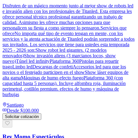
Disfruten de un mágico momento junto al mejor show de robots led
e invasión alien con los profesionales de Titanled. Esta empresa les
ofrece personal técnico profesional garantizando un trabajo de
calidad. Asimismo les ofrece muchas opciones para que
personalicen su fiesta a como siempre lo pensaron.Servicios que
ofreceNo importa qué tipo de evento tengan en mente, con los
servicios y la atenta actuación de Titanled podrán sorprender a todos
sus invitados. Los servicios que tiene para ustedes esta temporada
2025 - 2026 son:Show robot led gigantes. (2 modelos
renovados)Show invasión aliens (3 marcianos locos, show
nuevo)Túnel led infinityPlataforma 360Pistolas para repartir
tragoLimbo ledDescargas de confetiAccesorios led para que los
novios o el festejado participen en el showShow láser equipos de
alta gamaMáquinas de humo efecto fuegoPlataforma 360 (con
capacidad hasta 5 personas). Incluye alfombra roja, iluminación
perimetral, cotillón premium. efectos de humo y máquina de
burbujas
Santiago
Desde
$100.000
Solicitar cotización
Rey Momo Espectáculos