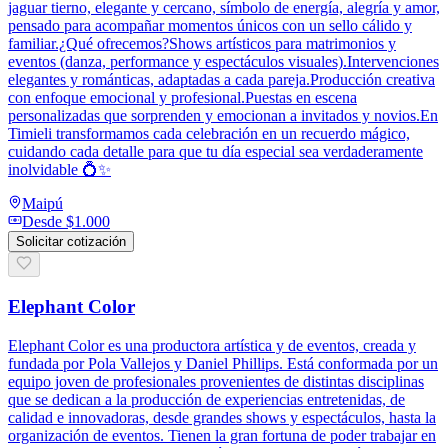
jaguar tierno, elegante y cercano, símbolo de energía, alegría y amor,
pensado para acompañar momentos únicos con un sello cálido y
familiar.¿Qué ofrecemos?Shows artísticos para matrimonios y
eventos (danza, performance y espectáculos visuales).Intervenciones
elegantes y románticas, adaptadas a cada pareja.Producción creativa
con enfoque emocional y profesional.Puestas en escena
personalizadas que sorprenden y emocionan a invitados y novios.En
Timieli transformamos cada celebración en un recuerdo mágico,
cuidando cada detalle para que tu día especial sea verdaderamente
inolvidable 💍✨
Maipú
Desde
$1.000
Solicitar cotización
Elephant Color
Elephant Color es una productora artística y de eventos, creada y
fundada por Pola Vallejos y Daniel Phillips. Está conformada por un
equipo joven de profesionales provenientes de distintas disciplinas
que se dedican a la producción de experiencias entretenidas, de
calidad e innovadoras, desde grandes shows y espectáculos, hasta la
organización de eventos. Tienen la gran fortuna de poder trabajar en