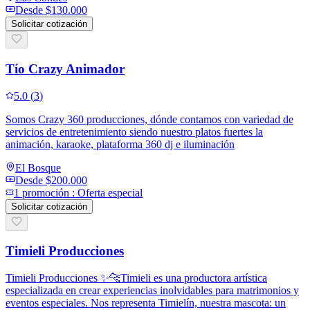
Desde
$130.000
Solicitar cotización
Tío Crazy Animador
5.0
(
3
)
Somos Crazy 360 producciones, dónde contamos con variedad de
servicios de entretenimiento siendo nuestro platos fuertes la
animación, karaoke, plataforma 360 dj e iluminación
El Bosque
Desde
$200.000
1
promoción
:
Oferta especial
Solicitar cotización
Timieli Producciones
Timieli Producciones ✨🐆Timieli es una productora artística
especializada en crear experiencias inolvidables para matrimonios y
eventos especiales. Nos representa Timielín, nuestra mascota: un