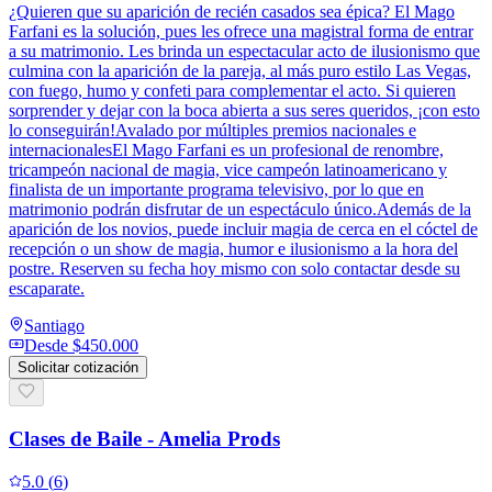
¿Quieren que su aparición de recién casados sea épica? El Mago
Farfani es la solución, pues les ofrece una magistral forma de entrar
a su matrimonio. Les brinda un espectacular acto de ilusionismo que
culmina con la aparición de la pareja, al más puro estilo Las Vegas,
con fuego, humo y confeti para complementar el acto. Si quieren
sorprender y dejar con la boca abierta a sus seres queridos, ¡con esto
lo conseguirán!Avalado por múltiples premios nacionales e
internacionalesEl Mago Farfani es un profesional de renombre,
tricampeón nacional de magia, vice campeón latinoamericano y
finalista de un importante programa televisivo, por lo que en
matrimonio podrán disfrutar de un espectáculo único.Además de la
aparición de los novios, puede incluir magia de cerca en el cóctel de
recepción o un show de magia, humor e ilusionismo a la hora del
postre. Reserven su fecha hoy mismo con solo contactar desde su
escaparate.
Santiago
Desde
$450.000
Solicitar cotización
Clases de Baile - Amelia Prods
5.0
(
6
)