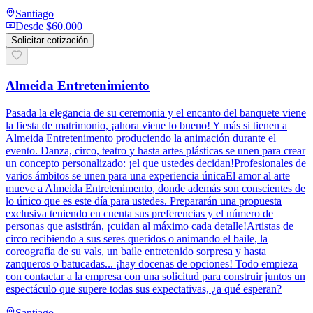
Santiago
Desde
$60.000
Solicitar cotización
Almeida Entretenimiento
Pasada la elegancia de su ceremonia y el encanto del banquete viene
la fiesta de matrimonio, ¡ahora viene lo bueno! Y más si tienen a
Almeida Entretenimento produciendo la animación durante el
evento. Danza, circo, teatro y hasta artes plásticas se unen para crear
un concepto personalizado: ¡el que ustedes decidan!Profesionales de
varios ámbitos se unen para una experiencia únicaEl amor al arte
mueve a Almeida Entretenimento, donde además son conscientes de
lo único que es este día para ustedes. Prepararán una propuesta
exclusiva teniendo en cuenta sus preferencias y el número de
personas que asistirán, ¡cuidan al máximo cada detalle!Artistas de
circo recibiendo a sus seres queridos o animando el baile, la
coreografía de su vals, un baile entretenido sorpresa y hasta
zanqueros o batucadas... ¡hay docenas de opciones! Todo empieza
con contactar a la empresa con una solicitud para construir juntos un
espectáculo que supere todas sus expectativas, ¿a qué esperan?
Santiago