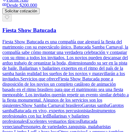
Desde
$200.000
Solicitar cotización
Fiesta Show Batucada
Fiesta Show Batucada es una compañía que alegrará la fiesta del
matrimonio con su espectáculo único. Batucada Samba Carnaval, la
compañía sabe cómo montar una verdadera celebración y contagiar
con su ritmo a todos los invitados. Los novios pueden descansar del
arduo trabajo de organizar la boda, distensionando su ser en la pista
de baile. Bailarinas y bailarines expertos en el ritmo del país de la
samba harán realidad los sueños de los novios y maravillarán a los
invitados.Servicios que ofreceFiesta Show Batucada pone a
disposición de los novios un completo catálogo de animación
basado en el ritmo brasilero para que el matrimonio sea una fiesta
memorable. Los invitados querrán repetir un evento similar debido a
la fiesta monumental. Algunos de los servicios son los
siguientes:Show Samba Carnaval brasileroGarotas sambaGarotos
sambaBatucada en vivo, expertos percusionistasInstrumentos
profesionales con luz ledBailarinas y bailarines
profesionalesExcelentes vestuarios típicosBatucada
venecianaPersonajes de variedades zanquista, malabaristas
fuego,Limbo LedLa hora locaOtros serviciosLa empresa tambíen