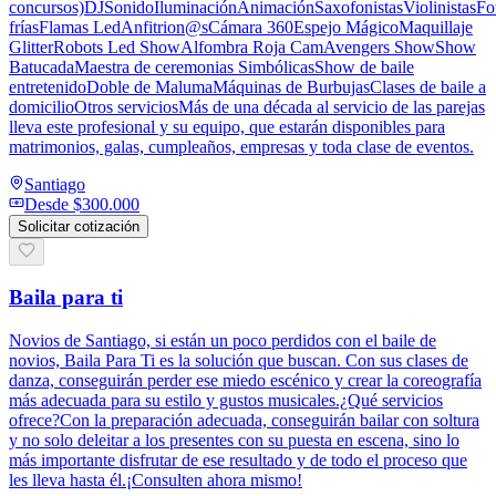
concursos)DJSonidoIluminaciónAnimaciónSaxofonistasViolinistasFo
fríasFlamas LedAnfitrion@sCámara 360Espejo MágicoMaquillaje
GlitterRobots Led ShowAlfombra Roja CamAvengers ShowShow
BatucadaMaestra de ceremonias SimbólicasShow de baile
entretenidoDoble de MalumaMáquinas de BurbujasClases de baile a
domicilioOtros serviciosMás de una década al servicio de las parejas
lleva este profesional y su equipo, que estarán disponibles para
matrimonios, galas, cumpleaños, empresas y toda clase de eventos.
Santiago
Desde
$300.000
Solicitar cotización
Baila para ti
Novios de Santiago, si están un poco perdidos con el baile de
novios, Baila Para Ti es la solución que buscan. Con sus clases de
danza, conseguirán perder ese miedo escénico y crear la coreografía
más adecuada para su estilo y gustos musicales.¿Qué servicios
ofrece?Con la preparación adecuada, conseguirán bailar con soltura
y no solo deleitar a los presentes con su puesta en escena, sino lo
más importante disfrutar de ese resultado y de todo el proceso que
les lleva hasta él.¡Consulten ahora mismo!