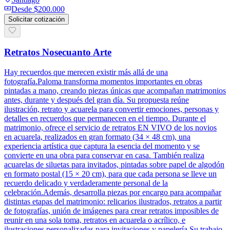
Desde
$200.000
Solicitar cotización
Retratos Nosecuanto Arte
Hay recuerdos que merecen existir más allá de una
fotografía.Paloma transforma momentos importantes en obras
pintadas a mano, creando piezas únicas que acompañan matrimonios
antes, durante y después del gran día. Su propuesta reúne
ilustración, retrato y acuarela para convertir emociones, personas y
detalles en recuerdos que permanecen en el tiempo. Durante el
matrimonio, ofrece el servicio de retratos EN VIVO de los novios
en acuarela, realizados en gran formato (34 × 48 cm), una
experiencia artística que captura la esencia del momento y se
convierte en una obra para conservar en casa. También realiza
acuarelas de siluetas para invitados, pintadas sobre papel de algodón
en formato postal (15 × 20 cm), para que cada persona se lleve un
recuerdo delicado y verdaderamente personal de la
celebración.Además, desarrolla piezas por encargo para acompañar
distintas etapas del matrimonio: relicarios ilustrados, retratos a partir
de fotografías, unión de imágenes para crear retratos imposibles de
reunir en una sola toma, retratos en acuarela o acrílico, e
ilustraciones personalizadas para invitaciones y papelería.Su trabajo