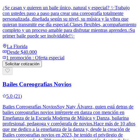
¿Se casan y quieren un baile único, natural y especial? ✨Trabajo
con ustedes paso a paso para crear una coreografía totalmente
personalizada, diseñada según su nivel, su música y la vibra que
quieran transmitir ese día especial.Clases flexibles, acompañamiento
completo y un proceso amable para disfrutar mientras aprenden.¡Su
primer baile puede ser inolvidable!✨
La Florida
Desde
$40.000
1
promoción
:
Oferta especial
Solicitar cotización
Bailes Coreografias Novios
5.0
(
21
)
Bailes Coreografías NoviosSoy Naty Álvarez, quien está detras de
bailes coreografias novios intérprete en danza con mención en
Enseñanza de la Escuela Moderna de Música y Danza, bailarina
profesional, pedagoga y coreógrafa de novios.Hace más de 10 años
que me dedico a la enseñanza de la danza y, desde la creación de
Bailes coreografias novios en 2023, he tenido el privilegio de