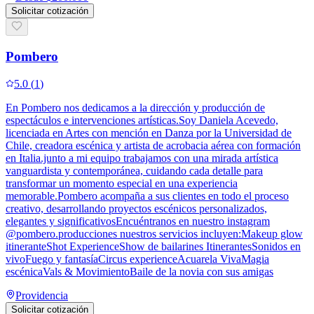
Solicitar cotización
Pombero
5.0
(
1
)
En Pombero nos dedicamos a la dirección y producción de
espectáculos e intervenciones artísticas.Soy Daniela Acevedo,
licenciada en Artes con mención en Danza por la Universidad de
Chile, creadora escénica y artista de acrobacia aérea con formación
en Italia.junto a mi equipo trabajamos con una mirada artística
vanguardista y contemporánea, cuidando cada detalle para
transformar un momento especial en una experiencia
memorable.Pombero acompaña a sus clientes en todo el proceso
creativo, desarrollando proyectos escénicos personalizados,
elegantes y significativosEncuéntranos en nuestro instagram
@pombero.producciones nuestros servicios incluyen:Makeup glow
itineranteShot ExperienceShow de bailarines ItinerantesSonidos en
vivoFuego y fantasíaCircus experienceAcuarela VivaMagia
escénicaVals & MovimientoBaile de la novia con sus amigas
Providencia
Solicitar cotización