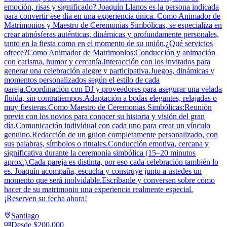
emoción, risas y significado? Joaquín Llanos es la persona indicada
para convertir ese día en una experiencia única. Como Animador de
Matrimonios y Maestro de Ceremonias Simbólicas, se especializa en
crear atmósferas auténticas, dinámicas y profundamente personales,
tanto en la fiesta como en el momento de su unión.¿Qué servicios
ofrece?Como Animador de Matrimonios:Conducción y animación
con carisma, humor y cercanía.Interacción con los invitados para
generar una celebración alegre y participativa.Juegos, dinámicas y
momentos personalizados según el estilo de cada
pareja.Coordinación con DJ y proveedores para asegurar una velada
fluida, sin contratiempos.Adaptación a bodas elegantes, relajadas o
muy fiesteras.Como Maestro de Ceremonias Simbólicas:Reunión
previa con los novios para conocer su historia y visión del gran
día.Comunicación individual con cada uno para crear un vínculo
genuino.Redacción de un guion completamente personalizado, con
sus palabras, símbolos o rituales.Conducción emotiva, cercana y
significativa durante la ceremonia simbólica (15–20 minutos
aprox.).Cada pareja es distinta, por eso cada celebración también lo
es. Joaquín acompaña, escucha y construye junto a ustedes un
momento que será inolvidable.Escríbanle y conversen sobre cómo
hacer de su matrimonio una experiencia realmente especial.
¡Reserven su fecha ahora!
Santiago
Desde
$200.000