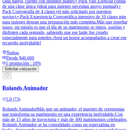
cada pareja, cuento con distintos planes:• Pack Vals Esencial consta
de una clase única (ideal para quienes necesitan apoyo puntual).•
Pack Coreografía de 4 clases (el más solicitado por nuestros
novios).• Pack Experiencia Coreográfica intensivo de 10 clases min
para quienes desean una preparación más completa.Más que enseñar
pasos, mi misión es que el día de su matrimonio se miren, sonrían y
disfruten cada segundo, sabiendo que ese baile fue creado
especialmente para ustedes.¡Será un honor acompañarlos a crear ese
recuerdo inolvidable!
Ñuñoa
Desde
$40.000
1
promoción
:
10%
Solicitar cotización
Rolands Animador
5.0
(
73
)
Rolands AnimadorMás que un animador, el maestro de ceremonias
que transforma su matrimonio en una experiencia inolvidable.Con
más de 15 años de trayectoria y más de 300 matrimonios celebrados,
Rolands Animador se ha consolidado como un especialista en
bodas, destacando por su profesionalismo, carisma y capacidad para