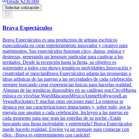
Desde
$230.000
Solicitar cotización
Brava Espectáculos
Brava Espectáculos es una productora de artistas escénicos
especializada en crear entretenimiento innovador y creativo para
matrimonios. Sus espectáculos fusionan circo, danza, música y
destrezas, generando un lenguaje particular para cautivar a los
invitados. Desde la recepción hasta la fiesta, su objetivo es
sorprender a todos con shows temáticos inolvidables.Innovación y
creatividad se mezclanBrava Espectáculos adapta las propuestas o
ideas artísticas de las parejas a las necesidades de cada celebración,
siempre buscando crear experiencias únicas para hacerlas realidad.
Algunas de las temáticas disponibles en su catálogo son:CircoMurga
música en vivoStar WarsMáscarasMéxicoAnimeHollywoodLas
VegasRockstars¡Y muchas otras opciones más! La empresa se
destaca por sus caracterizaciones impactantes y, sobre todo, por la
energía que aportan a cada celebración. Incluyen a las parejas en
cada momento para que sean las estrellas de su noche.¿Están
buscando una fiesta inolvidable y entretenida? Brava Espectáculos
puede hacerlo realidad. Envíen ya un mensaje para contactar con
ellos. ¡Brava es entretenimiento con carácter!