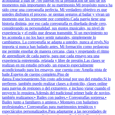
acompañar a más de 700 parejas en la preparación de uno de los
momentos más importantes de su matrimonio.Mi propósito nunca ha
sido crear una coreografía perfecta. Mi verdadero objetivo es que
ustedes disfruten el proceso, se sientan seguros al bailar y vivan un
momento que los represente por completo.Cada pareja tiene una
historia distinta, por eso cada coreografía es diseñada desde cero,
considerando su personalidad, sus gustos musicales, su nivel de
experiencia y el estilo que desean transmitir. Si un movimiento no
les acomoda o no los hace sentir naturales, simplemente lo
cambiamos. La coreografía se adapta a ustedes, nunca al revés.No
importa si nunca han bailado antes. Mi formación como pedagoga
me permite enseñar de manera cercana, clara y respetando el ritmo
de aprendizaje de cada pareja, para que cada ensayo sea una
experiencia entretenida, relajada y libre de presión.Las clases se
realizan en mi estudio privado, un espacio especialmente
acondicionado para los ensayos, que cuenta con: Amplia pista de
baile.Espejos de cuerpo completo.Piso de
danza.Estacionamiento.Sin costo adicional por uso del estudio.Si lo
prefieren, también puedo realizar clases a domicilio, clases online
para parejas de regiones o del extranjero, e incluso viajar cuando el
proyecto lo requiera.Además del tradicional primer baile de novios,
también realizamos:• Bailes con padres.• Coreografías sorpresa.•
Bailes junto a familiares o amigos.• Montajes con bailarines
profesionales.• Coreografías para matrimonios temáticos y
espectáculos personalizados.Para adaptarme a las necesidades de