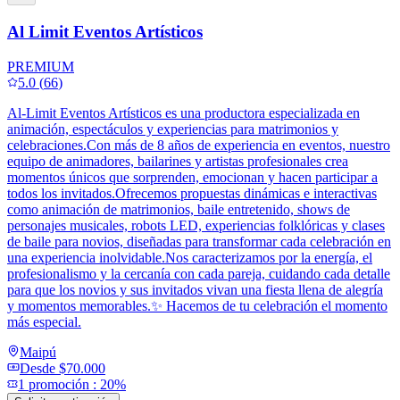
Al Limit Eventos Artísticos
PREMIUM
5.0
(
66
)
Al-Limit Eventos Artísticos es una productora especializada en
animación, espectáculos y experiencias para matrimonios y
celebraciones.Con más de 8 años de experiencia en eventos, nuestro
equipo de animadores, bailarines y artistas profesionales crea
momentos únicos que sorprenden, emocionan y hacen participar a
todos los invitados.Ofrecemos propuestas dinámicas e interactivas
como animación de matrimonios, baile entretenido, shows de
personajes musicales, robots LED, experiencias folklóricas y clases
de baile para novios, diseñadas para transformar cada celebración en
una experiencia inolvidable.Nos caracterizamos por la energía, el
profesionalismo y la cercanía con cada pareja, cuidando cada detalle
para que los novios y sus invitados vivan una fiesta llena de alegría
y momentos memorables.✨ Hacemos de tu celebración el momento
más especial.
Maipú
Desde
$70.000
1
promoción
:
20%