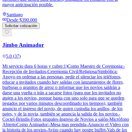
mayor anticipación posible.
Santiago
Desde
$390.000
Solicitar cotización
Jimbo Animador
5.0
(
37
)
Mi servicio dura 6 horas y cubre:1)Como Maestro de Ceremonia:-
Recepción de Invitados-Ceremonia Civil/Religiosa/Simbólica:
Apoyo en ordenar a las personas, pedir el silenciar los teléfonos,
educar a invitados cuando hay salidas con lanzamientos de flores,
burbujas o granitos de arroz o informar que los novios saldrán a
darse una vuelta o irán a sacarse fotos (para que los invitados no
atajen a los novios, porque basta con uno solo para que se queden
pegados por varios minutos descoordinado los tiempos), también
anuncio el ingreso del novio, de quien custodia los anillos, de los
pajes, y de la novia, también se anuncia la salida de los novios.-
Coctel-Brindis-Fotos grupales-Ingreso de Novios a salón-Micrófono
AbiertoComo Animador:-Mesa mas prendida-Anuncio el Video con
la historia de los novios-Aviso cuando hay postre buffet-Vals de los