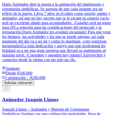
Dario Animador abre la puerta a la animación del matrimonio y
ceremonias simbólicas. Se asegura de que cada instante sea un
reflejo de la pareja. Lleva 7 años en el rubro como garzón, maitre y
animador, así que no hay secreto que se le escape ni consejo vacío,
será un excelente aliado para acompañarles. ¡Guiarles será un gusto
para él!La solución para las complicaciones del protocolo y la
preparación¡Dario Animador les ayudará encantado! Para que vean
los tiempos, las actividades y los que se puede agregar, así cada
momento del día va a ser tal y como lo imaginan, ¡cero sorpresas
inesperadas!La total dedicación y apoyo que este profesional les
brindará va a ser una grata sorpresa que llevará su matrimonio al
máximo nivel. ¡Consulten y agenden hoy mismo! Aprovechen y
contacten desde la vitrina con tan solo un clic.
Santiago
Desde
$100.000
1
promoción
:
-$200.000
Solicitar cotización
Animador Joaquín Llanos
Joaquín Llanos – Animador y Maestro de Ceremonias
Simbólicas¿Sueñan con una celebración inolvidable, llena de