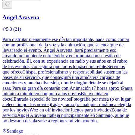
Angel Aravena
5.0
(
21
)
Para disfrutar plenamente ese día tan importante, nada como contar
con un profesional de la voz y la animación, que se encargue de
llevar todo el evento. Ángel Aravena, hará precisamente eso,
creando un ambiente entretenido y en armonía con su estilo de
celebración. Él, con su experiencia en radio y sus años en el rubro
de los eventos, conseguirá que todos lo pasen increíble.Servicios
que ofreceChispa, profesionalismo y responsabilidad sustentan las
bases de su servicio, que conseguirá una atmósfera cargada de
emociones y mucha diversión, donde ningún detalle se dejará al
azar. Para su gran día contarán con:Animación (7 horas aprox.)Pauta
minuto a minuto en conjunto a los noviosBienvenida en
cóctelEntrada especial de los noviosFotografía por mesa (o en lugar
a elección por los novios)Liga y ramo (o cualquier dinámica elegida
por los novios)Voz en off invitaciónJuegos para invitadosZona de
servicioÁngel Aravena trabaja principalmente en Santiago, aunque
no descarta desplazarse a regiones previo acuerdo.
Santiago