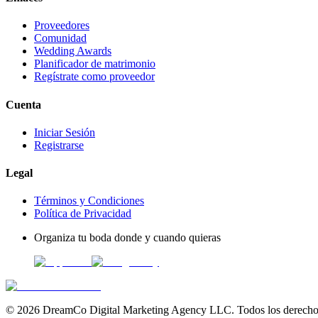
Proveedores
Comunidad
Wedding Awards
Planificador de matrimonio
Regístrate como proveedor
Cuenta
Iniciar Sesión
Registrarse
Legal
Términos y Condiciones
Política de Privacidad
Organiza tu boda donde y cuando quieras
©
2026
DreamCo Digital Marketing Agency LLC. Todos los derechos