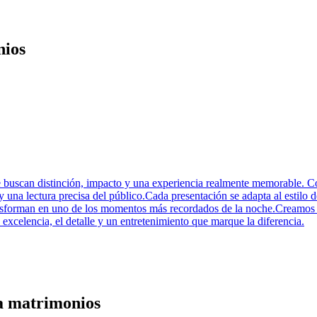
nios
buscan distinción, impacto y una experiencia realmente memorable. Co
 y una lectura precisa del público.Cada presentación se adapta al estilo 
ansforman en uno de los momentos más recordados de la noche.Creamos a 
 excelencia, el detalle y un entretenimiento que marque la diferencia.
a matrimonios