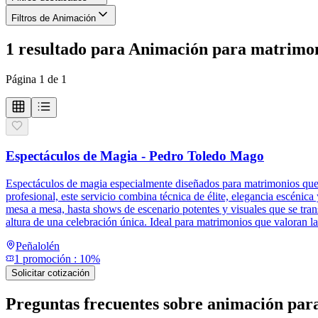
Filtros de Animación
1
resultado
para
Animación para matrimo
Página
1
de
1
Espectáculos de Magia - Pedro Toledo Mago
Espectáculos de magia especialmente diseñados para matrimonios que 
profesional, este servicio combina técnica de élite, elegancia escénica
mesa a mesa, hasta shows de escenario potentes y visuales que se tr
altura de una celebración única. Ideal para matrimonios que valoran la
Peñalolén
1
promoción
:
10%
Solicitar cotización
Preguntas frecuentes sobre
animación par