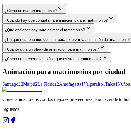
¿Cómo animar un matrimonio?
¿Cuándo hay que contratar la animación para el matrimonio?
¿Qué opciones hay para animar el matrimonio?
¿En qué nos tenemos que fijar para reservar la animación del matrimonio?
¿Cuánto dura un show de animación para matrimonios?
¿Cómo entretener a los niños que asisten al matrimonio?
Animación para matrimonios
por ciudad
Santiago
22
Maipú
2
La Florida
2
Antofagasta
1
Valparaíso
1
Talca
1
Ñuñoa
Conectamos novios con los mejores proveedores para hacer de tu boda
Síguenos