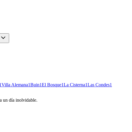
1
Villa Alemana
1
Buin
1
El Bosque
1
La Cisterna
1
Las Condes
1
 un día inolvidable.