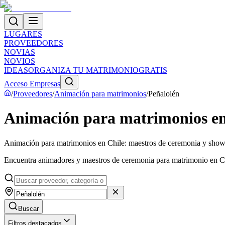
LUGARES
PROVEEDORES
NOVIAS
NOVIOS
IDEAS
ORGANIZA TU MATRIMONIO
GRATIS
Acceso Empresas
/
Proveedores
/
Animación para matrimonios
/
Peñalolén
Animación para matrimonios en
Animación para matrimonios en Chile: maestros de ceremonia y sho
Encuentra animadores y maestros de ceremonia para matrimonio en Chil
Buscar
Filtros destacados