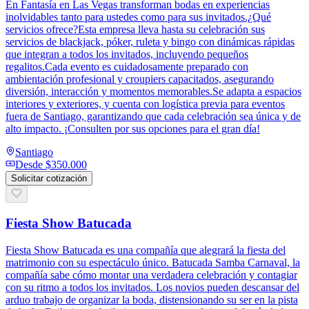
En Fantasía en Las Vegas transforman bodas en experiencias
inolvidables tanto para ustedes como para sus invitados.¿Qué
servicios ofrece?Esta empresa lleva hasta su celebración sus
servicios de blackjack, póker, ruleta y bingo con dinámicas rápidas
que integran a todos los invitados, incluyendo pequeños
regalitos.Cada evento es cuidadosamente preparado con
ambientación profesional y croupiers capacitados, asegurando
diversión, interacción y momentos memorables.Se adapta a espacios
interiores y exteriores, y cuenta con logística previa para eventos
fuera de Santiago, garantizando que cada celebración sea única y de
alto impacto. ¡Consulten por sus opciones para el gran día!
Santiago
Desde
$350.000
Solicitar cotización
Fiesta Show Batucada
Fiesta Show Batucada es una compañía que alegrará la fiesta del
matrimonio con su espectáculo único. Batucada Samba Carnaval, la
compañía sabe cómo montar una verdadera celebración y contagiar
con su ritmo a todos los invitados. Los novios pueden descansar del
arduo trabajo de organizar la boda, distensionando su ser en la pista