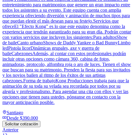
entretenimiento para matrimonios que genere un gran impacto entre
todos los asistentes a su evento. Este equipo cuenta con amplia
experiencia ofreciendo diversión y animación de muchos tipos para
que puedan elegir el más desean para su festejo.Servicios que
ofreceEl "Efecto Kong" es lo que este equipo denomina como la
experiencia que tendrán garantizado para su gran día. Podrán contar
con varios servicios que incluyen los siguientes:Para adultosShow
de baileCanto urbanoShows de Daddy Yankee o Bad BunnyLimbo
ledPistola licorDinámicas grupales, axe y guerra de
baileCabezonesAdemás, al contar con estos profesionales podrán
incluir otras opciones como cámara 360, cabina de fotos,
animadoras, protocolo, alfombra roja o aro de luces. Tienen el show
que buscan para su matrimonio. Prenden la fiesta para sus invitados
y los novios bailen al ritmo de los éxitos de sus artistas
cabezones.Forma de trabajoKong Producciones trabaja para que la
animación de su toda su velada sea recordada por todos por su
alegría y profesionalismo. Para agendar una cita con ellos y ver las
opciones que tienen para ustedes, pónganse en contacto con la
mayor anticipación posible.
Santiago
Desde
$390.000
Solicitar cotización
Anterior