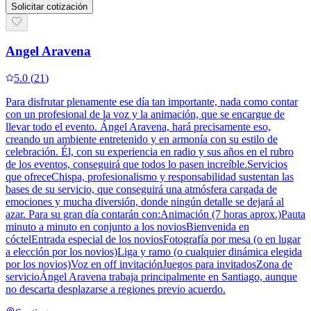
Solicitar cotización
Angel Aravena
5.0
(
21
)
Para disfrutar plenamente ese día tan importante, nada como contar
con un profesional de la voz y la animación, que se encargue de
llevar todo el evento. Ángel Aravena, hará precisamente eso,
creando un ambiente entretenido y en armonía con su estilo de
celebración. Él, con su experiencia en radio y sus años en el rubro
de los eventos, conseguirá que todos lo pasen increíble.Servicios
que ofreceChispa, profesionalismo y responsabilidad sustentan las
bases de su servicio, que conseguirá una atmósfera cargada de
emociones y mucha diversión, donde ningún detalle se dejará al
azar. Para su gran día contarán con:Animación (7 horas aprox.)Pauta
minuto a minuto en conjunto a los noviosBienvenida en
cóctelEntrada especial de los noviosFotografía por mesa (o en lugar
a elección por los novios)Liga y ramo (o cualquier dinámica elegida
por los novios)Voz en off invitaciónJuegos para invitadosZona de
servicioÁngel Aravena trabaja principalmente en Santiago, aunque
no descarta desplazarse a regiones previo acuerdo.