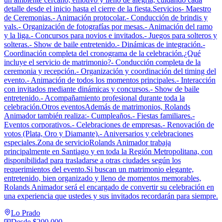
detalle desde el inicio hasta el cierre de la fiesta.Servicios- Maestro
de Ceremonias.- Animación protocolar.- Conducción de brindis y
vals.- Organización de fotografías por mesas.- Animación del ramo
y la liga.- Concursos para novios e invitados.- Juegos para solteros y
solteras.- Show de baile entretenido.- Dinámicas de integración.-
Coordinación completa del cronograma de la celebración.¿Qué
incluye el servicio de matrimonio?- Conducción completa de la
ceremonia y recepción.- Organización y coordinación del timing del
evento.- Animación de todos los momentos principales.- Interacción
con invitados mediante dinámicas y concursos.- Show de baile
entretenido.- Acompañamiento profesional durante toda la
celebración.Otros eventosAdemás de matrimonios, Rolands
Animador también realiza:- Cumpleaños.- Fiestas familiares.-
Eventos corporativos.- Celebraciones de empresas.- Renovación de
votos (Plata, Oro y Diamante).- Aniversarios y celebraciones
especiales.Zona de servicioRolands Animador trabaja
principalmente en Santiago y en toda la Región Metropolitana, con
disponibilidad para trasladarse a otras ciudades según los
requerimientos del evento.Si buscan un matrimonio elegante,
entretenido, bien organizado y lleno de momentos memorables,
Rolands Animador será el encargado de convertir su celebración en
una experiencia que ustedes y sus invitados recordarán para siempre.
Lo Prado
Desde
$200.000