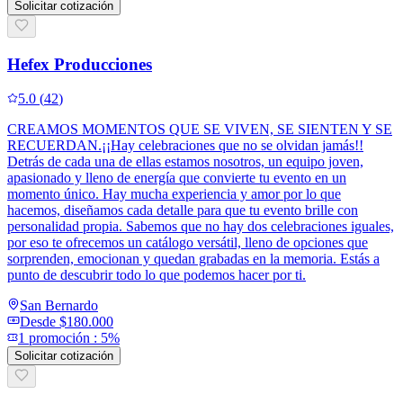
Solicitar cotización
Hefex Producciones
5.0
(
42
)
CREAMOS MOMENTOS QUE SE VIVEN, SE SIENTEN Y SE
RECUERDAN.¡¡Hay celebraciones que no se olvidan jamás!!
Detrás de cada una de ellas estamos nosotros, un equipo joven,
apasionado y lleno de energía que convierte tu evento en un
momento único. Hay mucha experiencia y amor por lo que
hacemos, diseñamos cada detalle para que tu evento brille con
personalidad propia. Sabemos que no hay dos celebraciones iguales,
por eso te ofrecemos un catálogo versátil, lleno de opciones que
sorprenden, emocionan y quedan grabadas en la memoria. Estás a
punto de descubrir todo lo que podemos hacer por ti.
San Bernardo
Desde
$180.000
1
promoción
:
5%
Solicitar cotización