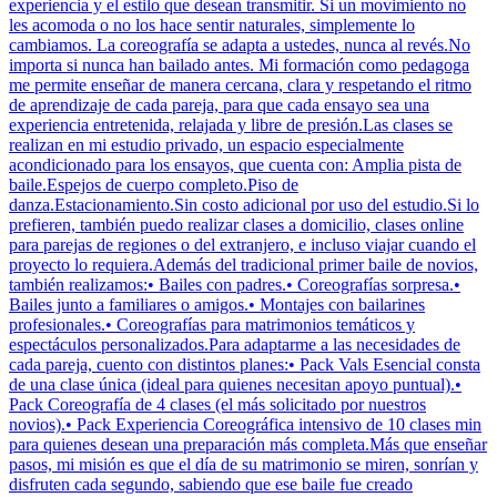
experiencia y el estilo que desean transmitir. Si un movimiento no
les acomoda o no los hace sentir naturales, simplemente lo
cambiamos. La coreografía se adapta a ustedes, nunca al revés.No
importa si nunca han bailado antes. Mi formación como pedagoga
me permite enseñar de manera cercana, clara y respetando el ritmo
de aprendizaje de cada pareja, para que cada ensayo sea una
experiencia entretenida, relajada y libre de presión.Las clases se
realizan en mi estudio privado, un espacio especialmente
acondicionado para los ensayos, que cuenta con: Amplia pista de
baile.Espejos de cuerpo completo.Piso de
danza.Estacionamiento.Sin costo adicional por uso del estudio.Si lo
prefieren, también puedo realizar clases a domicilio, clases online
para parejas de regiones o del extranjero, e incluso viajar cuando el
proyecto lo requiera.Además del tradicional primer baile de novios,
también realizamos:• Bailes con padres.• Coreografías sorpresa.•
Bailes junto a familiares o amigos.• Montajes con bailarines
profesionales.• Coreografías para matrimonios temáticos y
espectáculos personalizados.Para adaptarme a las necesidades de
cada pareja, cuento con distintos planes:• Pack Vals Esencial consta
de una clase única (ideal para quienes necesitan apoyo puntual).•
Pack Coreografía de 4 clases (el más solicitado por nuestros
novios).• Pack Experiencia Coreográfica intensivo de 10 clases min
para quienes desean una preparación más completa.Más que enseñar
pasos, mi misión es que el día de su matrimonio se miren, sonrían y
disfruten cada segundo, sabiendo que ese baile fue creado