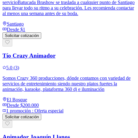
servicioBatucada Brashow se traslada a cualquier punto de Santiago
para llevar todo su ritmo a su celebración. Les recomienda contactar
al menos una semana antes de su boda.
Santiago
Desde
$1
Solicitar cotización
Tío Crazy Animador
5.0
(
3
)
Somos Crazy 360 producciones, dónde contamos con variedad de
servicios de entretenimiento siendo nuestro platos fuertes la
animación, karaoke, plataforma 360 dj e iluminación
El Bosque
Desde
$200.000
1
promoción
:
Oferta especial
Solicitar cotización
Animador Joaquín Llanos