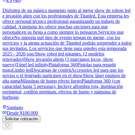
4.9
(
48
)
Disfruten de un mágico momento junto al mejor show de robots led
e invasión alien con los profesionales de Titanled. Esta empresa les
ofrece personal técnico profesional garantizando un trabajo de
calidad. Asimismo les ofrece muchas opciones para que
personalicen su fiesta a como siempre lo pensaron.Servicios que
ofreceNo importa qué tipo de evento tengan en mente, con los
servicios y la atenta actuación de Titanled podrán sorprender a todos
sus invitados. Los servicios que tiene para ustedes esta temporada
2025 - 2026 son:Show robot led gigantes. (2 modelos
renovados)Show invasión aliens (3 marcianos locos, show
nuevo)Túnel led infinityPlataforma 360Pistolas para repartir
tragoLimbo ledDescargas de confetiAccesorios led para que los
novios o el festejado participen en el showShow láser equipos de
alta gamaMáquinas de humo efecto fuegoPlataforma 360 (con
capacidad hasta 5 personas). Incluye alfombra roja, iluminación
perimetral, cotillón premium. efectos de humo y máquina de
burbujas
Santiago
Desde
$100.000
Solicitar cotización