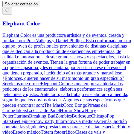
Solicitar cotización
Elephant Color
Elephant Color es una productora artística y de eventos, creada y
fundada por Pola Vallejos y Daniel Phillips. Está conformada por un
equipo joven de profesionales provenientes de distintas disciplinas
que se dedican a la producción de experiencias entretenidas, de
calidad e innovadoras, desde grandes shows y espectáculos, hasta la
organización de eventos. Tienen la gran fortuna de poder trabajar en
lo que les apasiona y les encantaría poder estar en ese día especial
que tienen preparado, haciéndolo aún más grande y maravilloso.
¿Entonces, quieren hacer de su matrimonio un gran espectáculo?
Servicios que ofreceElephant Color es una empresa abierta a las
peticiones de los enamorados, elaboran performances según sus
peticiones y gustos. Ante todo, cada trabajo es elaborado a medida,
según lo que los novios deseen. Algunos de sus espectáculos que
pueden encontrar son:The MaskCoco BongoPiratas del
CaribeJokersLa Casa de PapelHorror ShowHarry
PotterCatrinasBreaking BadZombiesBurlesqueChicagoPop
StarsBeetlejuiceShow party flúorShows a medidaAdemás, podrán
contratar las siguientes prestaciones para este día tan especial:Foto y
videoEspejo mágicoTótem fotográficoClases de vals y