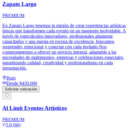
Zapato Largo
PREMIUM
En Zapato Largo tenemos la misión de crear experiencias artísticas
únicas que transformen cada evento en un momento inolvidable. A
través de espectáculos innovadores, profesionales altamente
capacitados y una puesta en escena de excelencia, buscamos
sorprender, emocionar y conectar con cada invitado.Nos
comprometemos a ofrecer un servicio integral, adaptable a las
necesidades de matrimonios, empresas y celebraciones especiales,
garantizando calidad, creatividad y profesionalismo en cada
presentación.
Buin
Desde
$450.000
Solicitar cotización
Al Limit Eventos Artísticos
PREMIUM
5.0
(
66
)