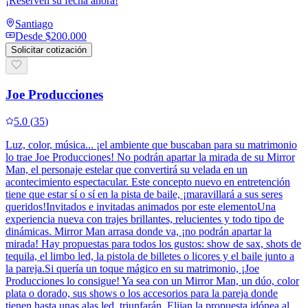
¡Reserven su fecha ahora!
Santiago
Desde
$200.000
Solicitar cotización
Joe Producciones
5.0
(
35
)
Luz, color, música... ¡el ambiente que buscaban para su matrimonio
lo trae Joe Producciones! No podrán apartar la mirada de su Mirror
Man, el personaje estelar que convertirá su velada en un
acontecimiento espectacular. Este concepto nuevo en entretención
tiene que estar sí o sí en la pista de baile, ¡maravillará a sus seres
queridos!Invitados e invitadas animados por este elementoUna
experiencia nueva con trajes brillantes, relucientes y todo tipo de
dinámicas. Mirror Man arrasa donde va, ¡no podrán apartar la
mirada! Hay propuestas para todos los gustos: show de sax, shots de
tequila, el limbo led, la pistola de billetes o licores y el baile junto a
la pareja.Si quería un toque mágico en su matrimonio, ¡Joe
Producciones lo consigue! Ya sea con un Mirror Man, un dúo, color
plata o dorado, sus shows o los accesorios para la pareja donde
tienen hasta unas alas led, triunfarán. Elijan la propuesta idónea al