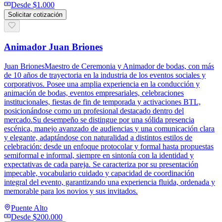
Desde
$1.000
Solicitar cotización
Animador Juan Briones
Juan BrionesMaestro de Ceremonia y Animador de bodas, con más
de 10 años de trayectoria en la industria de los eventos sociales y
corporativos. Posee una amplia experiencia en la conducción y
animación de bodas, eventos empresariales, celebraciones
institucionales, fiestas de fin de temporada y activaciones BTL,
posicionándose como un profesional destacado dentro del
mercado.Su desempeño se distingue por una sólida presencia
escénica, manejo avanzado de audiencias y una comunicación clara
y elegante, adaptándose con naturalidad a distintos estilos de
celebración: desde un enfoque protocolar y formal hasta propuestas
semiformal e informal, siempre en sintonía con la identidad y
expectativas de cada pareja. Se caracteriza por su presentación
impecable, vocabulario cuidado y capacidad de coordinación
integral del evento, garantizando una experiencia fluida, ordenada y
memorable para los novios y sus invitados.
Puente Alto
Desde
$200.000