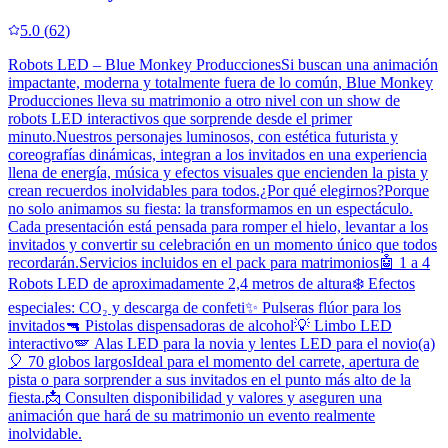
5.0
(
62
)
Robots LED – Blue Monkey ProduccionesSi buscan una animación
impactante, moderna y totalmente fuera de lo común, Blue Monkey
Producciones lleva su matrimonio a otro nivel con un show de
robots LED interactivos que sorprende desde el primer
minuto.Nuestros personajes luminosos, con estética futurista y
coreografías dinámicas, integran a los invitados en una experiencia
llena de energía, música y efectos visuales que encienden la pista y
crean recuerdos inolvidables para todos.¿Por qué elegirnos?Porque
no solo animamos su fiesta: la transformamos en un espectáculo.
Cada presentación está pensada para romper el hielo, levantar a los
invitados y convertir su celebración en un momento único que todos
recordarán.Servicios incluidos en el pack para matrimonios🤖 1 a 4
Robots LED de aproximadamente 2,4 metros de altura❄️ Efectos
especiales: CO₂ y descarga de confeti✨ Pulseras flúor para los
invitados🔫 Pistolas dispensadoras de alcohol💡 Limbo LED
interactivo🪽 Alas LED para la novia y lentes LED para el novio(a)
🎈 70 globos largosIdeal para el momento del carrete, apertura de
pista o para sorprender a sus invitados en el punto más alto de la
fiesta.📩 Consulten disponibilidad y valores y aseguren una
animación que hará de su matrimonio un evento realmente
inolvidable.