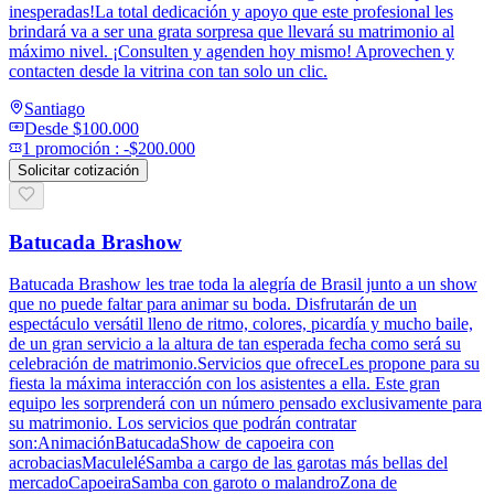
inesperadas!La total dedicación y apoyo que este profesional les
brindará va a ser una grata sorpresa que llevará su matrimonio al
máximo nivel. ¡Consulten y agenden hoy mismo! Aprovechen y
contacten desde la vitrina con tan solo un clic.
Santiago
Desde
$100.000
1
promoción
:
-$200.000
Solicitar cotización
Batucada Brashow
Batucada Brashow les trae toda la alegría de Brasil junto a un show
que no puede faltar para animar su boda. Disfrutarán de un
espectáculo versátil lleno de ritmo, colores, picardía y mucho baile,
de un gran servicio a la altura de tan esperada fecha como será su
celebración de matrimonio.Servicios que ofreceLes propone para su
fiesta la máxima interacción con los asistentes a ella. Este gran
equipo les sorprenderá con un número pensado exclusivamente para
su matrimonio. Los servicios que podrán contratar
son:AnimaciónBatucadaShow de capoeira con
acrobaciasMaculeléSamba a cargo de las garotas más bellas del
mercadoCapoeiraSamba con garoto o malandroZona de