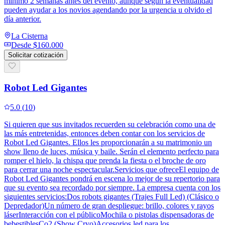
mínimo 2 semanas antes del evento, aunque según la eventualidad
pueden ayudar a los novios agendando por la urgencia u olvido el
día anterior.
La Cisterna
Desde
$160.000
Solicitar cotización
Robot Led Gigantes
5.0
(
10
)
Si quieren que sus invitados recuerden su celebración como una de
las más entretenidas, entonces deben contar con los servicios de
Robot Led Gigantes. Ellos les proporcionarán a su matrimonio un
show lleno de luces, música y baile. Serán el elemento perfecto para
romper el hielo, la chispa que prenda la fiesta o el broche de oro
para cerrar una noche espectacular.Servicios que ofreceEl equipo de
Robot Led Gigantes pondrá en escena lo mejor de su repertorio para
que su evento sea recordado por siempre. La empresa cuenta con los
siguientes servicios:Dos robots gigantes (Trajes Full Led) (Clásico o
Depredador)Un número de gran despliegue: brillo, colores y rayos
láserInteracción con el públicoMochila o pistolas dispensadoras de
bebestiblesCo2 (Show Cryo)Accesorios led para los