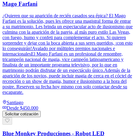
Mago Farfani
¿Quieren que su aparición de recién casados sea épica? El Mago
Farfani es la solución, pues les ofrece una magistral forma de entrar
a su matrimonio. Les brinda un espectacular acto de ilusionismo que
culmina con la aparición de la pareja, al más puro estilo Las Vegas,
con fuego, humo y confeti para complementar el acto. Si quieren
sorprender y dejar con la boca abierta a sus seres queridos, ¡con esto
lo conseguirán!Avalado por múltiples premios nacionales e
internacionalesEl Mago Farfani es un profesional de renombre,
tricampeón nacional de magia, vice campeón latinoamericano y
finalista de un importante programa televisivo, por lo que en
matrimonio podrán disfrutar de un espectáculo único.Además de la
aparición de los novios, puede incluir magia de cerca en el cóctel de
recepción o un show de magia, humor e ilusionismo a la hora del
postre. Reserven su fecha hoy mismo con solo contactar desde su
escaparate.
Santiago
Desde
$450.000
Solicitar cotización
Blue Monkey Producciones - Robot LED