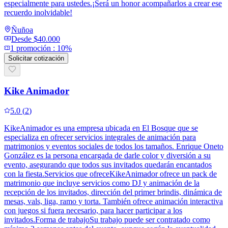
especialmente para ustedes.¡Será un honor acompañarlos a crear ese
recuerdo inolvidable!
Ñuñoa
Desde
$40.000
1
promoción
:
10%
Solicitar cotización
Kike Animador
5.0
(
2
)
KikeAnimador es una empresa ubicada en El Bosque que se
especializa en ofrecer servicios integrales de animación para
matrimonios y eventos sociales de todos los tamaños. Enrique Oneto
González es la persona encargada de darle color y diversión a su
evento, asegurando que todos sus invitados quedarán encantados
con la fiesta.Servicios que ofreceKikeAnimador ofrece un pack de
matrimonio que incluye servicios como DJ y animación de la
recepción de los invitados, dirección del primer brindis, dinámica de
mesas, vals, liga, ramo y torta. También ofrece animación interactiva
con juegos si fuera necesario, para hacer participar a los
invitados.Forma de trabajoSu trabajo puede ser contratado como