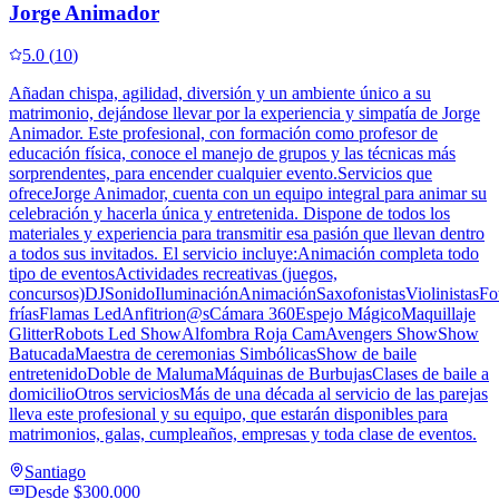
Jorge Animador
5.0
(
10
)
Añadan chispa, agilidad, diversión y un ambiente único a su
matrimonio, dejándose llevar por la experiencia y simpatía de Jorge
Animador. Este profesional, con formación como profesor de
educación física, conoce el manejo de grupos y las técnicas más
sorprendentes, para encender cualquier evento.Servicios que
ofreceJorge Animador, cuenta con un equipo integral para animar su
celebración y hacerla única y entretenida. Dispone de todos los
materiales y experiencia para transmitir esa pasión que llevan dentro
a todos sus invitados. El servicio incluye:Animación completa todo
tipo de eventosActividades recreativas (juegos,
concursos)DJSonidoIluminaciónAnimaciónSaxofonistasViolinistasFo
fríasFlamas LedAnfitrion@sCámara 360Espejo MágicoMaquillaje
GlitterRobots Led ShowAlfombra Roja CamAvengers ShowShow
BatucadaMaestra de ceremonias SimbólicasShow de baile
entretenidoDoble de MalumaMáquinas de BurbujasClases de baile a
domicilioOtros serviciosMás de una década al servicio de las parejas
lleva este profesional y su equipo, que estarán disponibles para
matrimonios, galas, cumpleaños, empresas y toda clase de eventos.
Santiago
Desde
$300.000