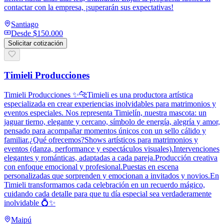
contactar con la empresa, ¡superarán sus expectativas!
Santiago
Desde
$150.000
Solicitar cotización
Timieli Producciones
Timieli Producciones ✨🐆Timieli es una productora artística
especializada en crear experiencias inolvidables para matrimonios y
eventos especiales. Nos representa Timielín, nuestra mascota: un
jaguar tierno, elegante y cercano, símbolo de energía, alegría y amor,
pensado para acompañar momentos únicos con un sello cálido y
familiar.¿Qué ofrecemos?Shows artísticos para matrimonios y
eventos (danza, performance y espectáculos visuales).Intervenciones
elegantes y románticas, adaptadas a cada pareja.Producción creativa
con enfoque emocional y profesional.Puestas en escena
personalizadas que sorprenden y emocionan a invitados y novios.En
Timieli transformamos cada celebración en un recuerdo mágico,
cuidando cada detalle para que tu día especial sea verdaderamente
inolvidable 💍✨
Maipú