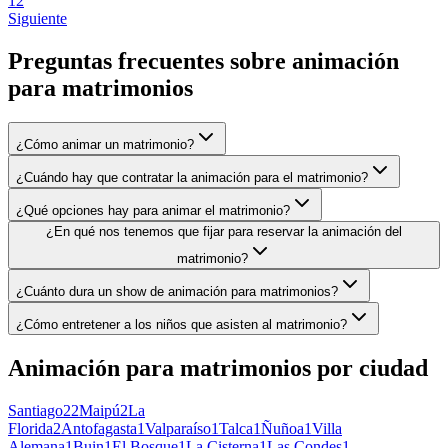
1
2
Siguiente
Preguntas frecuentes sobre
animación
para matrimonios
¿Cómo animar un matrimonio?
¿Cuándo hay que contratar la animación para el matrimonio?
¿Qué opciones hay para animar el matrimonio?
¿En qué nos tenemos que fijar para reservar la animación del
matrimonio?
¿Cuánto dura un show de animación para matrimonios?
¿Cómo entretener a los niños que asisten al matrimonio?
Animación para matrimonios
por ciudad
Santiago
22
Maipú
2
La
Florida
2
Antofagasta
1
Valparaíso
1
Talca
1
Ñuñoa
1
Villa
Alemana
1
Buin
1
El Bosque
1
La Cisterna
1
Las Condes
1