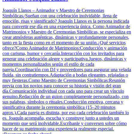
Joaquín Llanos – Animador y Maestro de Ceremonias
Simbólicas¿Sueñan con una celebración inolvidable, llena de
emoción, risas y significado? Joaquín Llanos es la persona indicada
para convertir ese día en una experiencia única. Como Animador de
Matrimonios y Maestro de Ceremonias Simbólicas, se especializa en
crear atmósferas auténticas, dinámicas y profundamente personales,
tanto en la fiesta como en el momento de su unión.¿Qué servicios
ofrece?Como Animador de Matrimonios:Conducción y animación
con carisma, humor y cercanía.Interacción con los invitados para
generar una celebración alegre y participativa.Juegos, dinámicas y
momentos personalizados según el estilo de cada
pareja.Coordinación con DJ y proveedores para asegurar una velada
fluida, sin contratiempos.Adaptación a bodas elegantes, relajadas o
muy fiesteras.Como Maestro de Ceremonias Simbólicas:Reunión
previa con los novios para conocer su historia y visión del gran
día.Comunicación individual con cada uno para crear un vínculo
genuino.Redacción de un guion completamente personalizado, con
sus palabras, símbolos o rituales.Conducción emotiva, cercana y
significativa durante la ceremonia simbólica (15–20 minutos
aprox.).Cada pareja es distinta, por eso cada celebración también lo
es. Joaquín acompaña, escucha y construye junto a ustedes un
momento que será inolvidable.Escríbanle y conversen sobre cómo
hacer de su matrimonio una experiencia realmente especial.