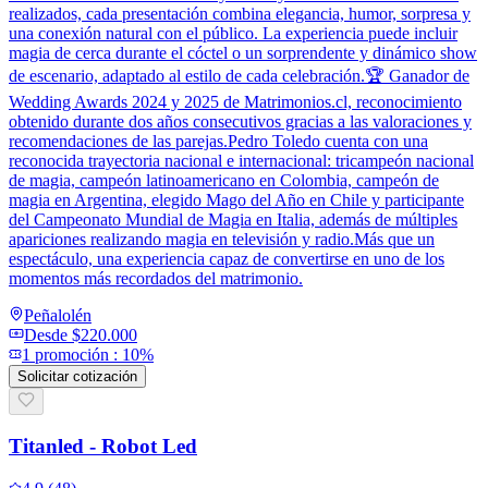
realizados, cada presentación combina elegancia, humor, sorpresa y
una conexión natural con el público. La experiencia puede incluir
magia de cerca durante el cóctel o un sorprendente y dinámico show
de escenario, adaptado al estilo de cada celebración.🏆 Ganador de
Wedding Awards 2024 y 2025 de Matrimonios.cl, reconocimiento
obtenido durante dos años consecutivos gracias a las valoraciones y
recomendaciones de las parejas.Pedro Toledo cuenta con una
reconocida trayectoria nacional e internacional: tricampeón nacional
de magia, campeón latinoamericano en Colombia, campeón de
magia en Argentina, elegido Mago del Año en Chile y participante
del Campeonato Mundial de Magia en Italia, además de múltiples
apariciones realizando magia en televisión y radio.Más que un
espectáculo, una experiencia capaz de convertirse en uno de los
momentos más recordados del matrimonio.
Peñalolén
Desde
$220.000
1
promoción
:
10%
Solicitar cotización
Titanled - Robot Led