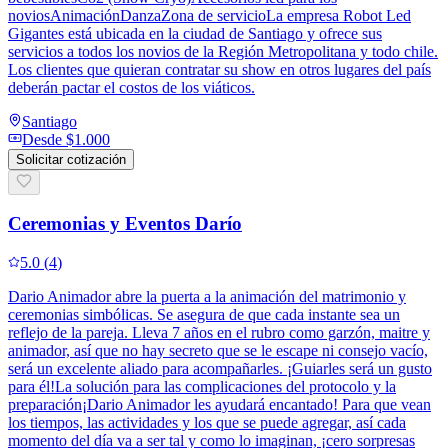
noviosAnimaciónDanzaZona de servicioLa empresa Robot Led
Gigantes está ubicada en la ciudad de Santiago y ofrece sus
servicios a todos los novios de la Región Metropolitana y todo chile.
Los clientes que quieran contratar su show en otros lugares del país
deberán pactar el costos de los viáticos.
Santiago
Desde
$1.000
Solicitar cotización
Ceremonias y Eventos Darío
5.0
(
4
)
Dario Animador abre la puerta a la animación del matrimonio y
ceremonias simbólicas. Se asegura de que cada instante sea un
reflejo de la pareja. Lleva 7 años en el rubro como garzón, maitre y
animador, así que no hay secreto que se le escape ni consejo vacío,
será un excelente aliado para acompañarles. ¡Guiarles será un gusto
para él!La solución para las complicaciones del protocolo y la
preparación¡Dario Animador les ayudará encantado! Para que vean
los tiempos, las actividades y los que se puede agregar, así cada
momento del día va a ser tal y como lo imaginan, ¡cero sorpresas