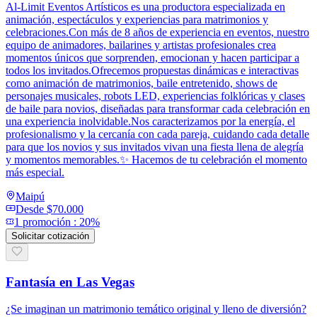
Al-Limit Eventos Artísticos es una productora especializada en
animación, espectáculos y experiencias para matrimonios y
celebraciones.Con más de 8 años de experiencia en eventos, nuestro
equipo de animadores, bailarines y artistas profesionales crea
momentos únicos que sorprenden, emocionan y hacen participar a
todos los invitados.Ofrecemos propuestas dinámicas e interactivas
como animación de matrimonios, baile entretenido, shows de
personajes musicales, robots LED, experiencias folklóricas y clases
de baile para novios, diseñadas para transformar cada celebración en
una experiencia inolvidable.Nos caracterizamos por la energía, el
profesionalismo y la cercanía con cada pareja, cuidando cada detalle
para que los novios y sus invitados vivan una fiesta llena de alegría
y momentos memorables.✨ Hacemos de tu celebración el momento
más especial.
Maipú
Desde
$70.000
1
promoción
:
20%
Solicitar cotización
Fantasía en Las Vegas
¿Se imaginan un matrimonio temático original y lleno de diversión?