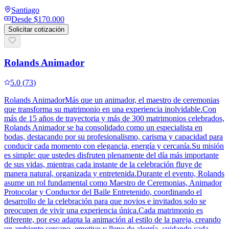
Santiago
Desde
$170.000
Solicitar cotización
Rolands Animador
5.0
(
73
)
Rolands AnimadorMás que un animador, el maestro de ceremonias
que transforma su matrimonio en una experiencia inolvidable.Con
más de 15 años de trayectoria y más de 300 matrimonios celebrados,
Rolands Animador se ha consolidado como un especialista en
bodas, destacando por su profesionalismo, carisma y capacidad para
conducir cada momento con elegancia, energía y cercanía.Su misión
es simple: que ustedes disfruten plenamente del día más importante
de sus vidas, mientras cada instante de la celebración fluye de
manera natural, organizada y entretenida.Durante el evento, Rolands
asume un rol fundamental como Maestro de Ceremonias, Animador
Protocolar y Conductor del Baile Entretenido, coordinando el
desarrollo de la celebración para que novios e invitados solo se
preocupen de vivir una experiencia única.Cada matrimonio es
diferente, por eso adapta la animación al estilo de la pareja, creando
un ambiente cercano, emotivo y lleno de alegría, cuidando cada