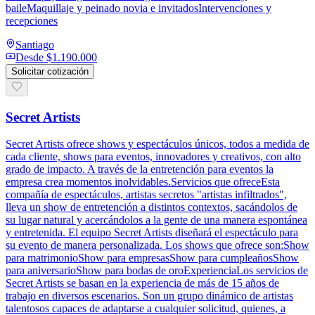
baileMaquillaje y peinado novia e invitadosIntervenciones y
recepciones
Santiago
Desde
$1.190.000
Solicitar cotización
Secret Artists
Secret Artists ofrece shows y espectáculos únicos, todos a medida de
cada cliente, shows para eventos, innovadores y creativos, con alto
grado de impacto. A través de la entretención para eventos la
empresa crea momentos inolvidables.Servicios que ofreceEsta
compañía de espectáculos, artistas secretos "artistas infiltrados",
lleva un show de entretención a distintos contextos, sacándolos de
su lugar natural y acercándolos a la gente de una manera espontánea
y entretenida. El equipo Secret Artists diseñará el espectáculo para
su evento de manera personalizada. Los shows que ofrece son:Show
para matrimonioShow para empresasShow para cumpleañosShow
para aniversarioShow para bodas de oroExperienciaLos servicios de
Secret Artists se basan en la experiencia de más de 15 años de
trabajo en diversos escenarios. Son un grupo dinámico de artistas
talentosos capaces de adaptarse a cualquier solicitud, quienes, a