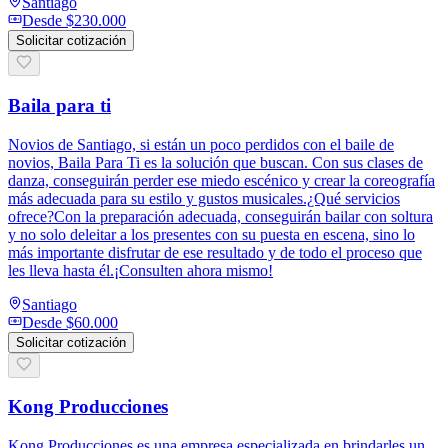
Santiago
Desde
$230.000
Solicitar cotización
Baila para ti
Novios de Santiago, si están un poco perdidos con el baile de
novios, Baila Para Ti es la solución que buscan. Con sus clases de
danza, conseguirán perder ese miedo escénico y crear la coreografía
más adecuada para su estilo y gustos musicales.¿Qué servicios
ofrece?Con la preparación adecuada, conseguirán bailar con soltura
y no solo deleitar a los presentes con su puesta en escena, sino lo
más importante disfrutar de ese resultado y de todo el proceso que
les lleva hasta él.¡Consulten ahora mismo!
Santiago
Desde
$60.000
Solicitar cotización
Kong Producciones
Kong Producciones es una empresa especializada en brindarles un