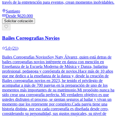
través de la entretención para eventos, crean momentos inolvidables.
Santiago
Desde
$620.000
Solicitar cotización
Bailes Coreografias Novios
5.0
(
21
)
Bailes Coreografías NoviosSoy Naty Álvarez, quien está detras de
bailes coreografias novios intérprete en danza con mención en
Enseñanza de la Escuela Moderna de Música y Danza, bailarina
profesional, pedagoga y coreógrafa de novios.Hace más de 10 años
que me dedico a la enseñanza de la danza y, desde la creación de
Bailes coreografias novios en 2023, he tenido el privilegio de
acompañar a más de 700 parejas en la preparación de uno de los
momentos más importantes de su matrimonio.Mi propósito nunca ha
sido crear una coreografía perfecta. Mi verdadero objetivo es que
ustedes disfruten el proceso, se sientan seguros al bailar y vivan un
momento que los represente por completo.Cada pareja tiene una
historia distinta, por eso cada coreografía es diseñada desde cero,
considerando su personalidad, sus gustos musicales, su nivel de