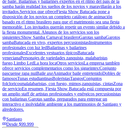
de baile. Bailarinas y bailarines expertos en el ritmo del país de la
samba harán realidad los sueños de los novios y maravillarán a los
invitados.Servicios que ofreceFiesta Show Batucada pone a
disposición de los novios un completo catálogo de animación
basado en el ritmo brasilero para que el matrimonio sea una fiesta
memorable. Los invitados querrán repetir un evento similar debido a
la fiesta monumental. Algunos de los servicios son los
siguientes:Show Samba Carnaval brasileroGarotas sambaGarotos
sambaBatucada en vivo, expertos percusionistasInstrumentos
profesionales con luz ledBailarinas y bailarines
profesionalesExcelentes vestuarios típicosBatucada
venecianaPersonajes de variedades zanquista, malabaristas
fuego,Limbo LedLa hora locaOtros serviciosLa empresa tambíen
ofrece servicios complementarios como los sigueintes:Conjunto
pascuense rapa nuiBaile axeAnimador baile entretenidoDobles de
famososTunas estudiantinasBoleristasTangosConjuntos
folcloricosmalalabaristas, con fuego, mimos,zanquistas, cintasZona
de servicioEn resumen, Fiesta Show Batucada está compuesta por
un amplio staff de artistas profesionales y enérgicos percusionistas
con bailarinas Garotas samba, preparados para entregar un
interactivo e inolvidable ambiente a los matrimonios de Santiago y
alrededores.
Santiago
Desde
$99.999