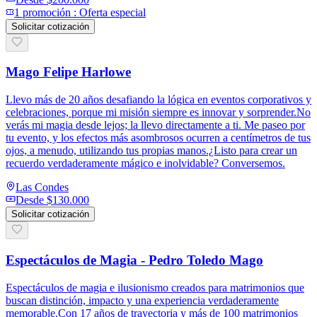
1
promoción
:
Oferta especial
Solicitar cotización
Mago Felipe Harlowe
Llevo más de 20 años desafiando la lógica en eventos corporativos y
celebraciones, porque mi misión siempre es innovar y sorprender.No
verás mi magia desde lejos; la llevo directamente a ti. Me paseo por
tu evento, y los efectos más asombrosos ocurren a centímetros de tus
ojos, a menudo, utilizando tus propias manos.¿Listo para crear un
recuerdo verdaderamente mágico e inolvidable? Conversemos.
Las Condes
Desde
$130.000
Solicitar cotización
Espectáculos de Magia - Pedro Toledo Mago
Espectáculos de magia e ilusionismo creados para matrimonios que
buscan distinción, impacto y una experiencia verdaderamente
memorable.Con 17 años de trayectoria y más de 100 matrimonios