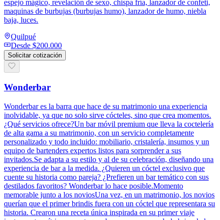
espejo mágico, revelación de sexo, chispa fría, lanzador de confeti,
maquinas de burbujas (burbujas humo), lanzador de humo, niebla
baja, luces.
Quilpué
Desde
$200.000
Solicitar cotización
Wonderbar
Wonderbar es la barra que hace de su matrimonio una experiencia
inolvidable, ya que no solo sirve cócteles, sino que crea momentos.
¿Qué servicios ofrece?Un bar móvil premium que lleva la coctelería
de alta gama a su matrimonio, con un servicio completamente
personalizado y todo incluido: mobiliario, cristalería, insumos y un
equipo de bartenders expertos listos para sorprender a sus
invitados.Se adapta a su estilo y al de su celebración, diseñando una
experiencia de bar a la medida. ¿Quieren un cóctel exclusivo que
cuente su historia como pareja? ¿Prefieren un bar temático con sus
destilados favoritos? Wonderbar lo hace posible.Momento
memorable junto a los noviosUna vez, en un matrimonio, los novios
querían que el primer brindis fuera con un cóctel que representara su
historia. Crearon una receta única inspirada en su primer viaje