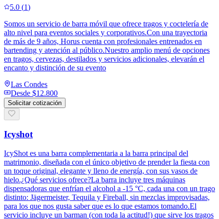
5.0
(
1
)
Somos un servicio de barra móvil que ofrece tragos y coctelería de
alto nivel para eventos sociales y corporativos.Con una trayectoria
de más de 9 años, Horus cuenta con profesionales entrenados en
bartending y atención al público.Nuestro amplio menú de opciones
en tragos, cervezas, destilados y servicios adicionales, elevarán el
encanto y distinción de su evento
Las Condes
Desde
$12.800
Solicitar cotización
Icyshot
IcyShot es una barra complementaria a la barra principal del
matrimonio, diseñada con el único objetivo de prender la fiesta con
un toque original, elegante y lleno de energía, con sus vasos de
hielo.¿Qué servicios ofrece?La barra incluye tres máquinas
dispensadoras que enfrían el alcohol a -15 °C, cada una con un trago
distinto: Jägermeister, Tequila y Fireball, sin mezclas improvisadas,
para los que nos gusta saber que es lo que estamos tomando.El
servicio incluye un barman (con toda la actitud!) que sirve los tragos