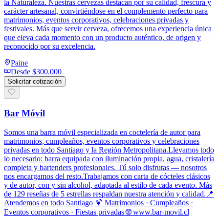
la Naturaleza. Nuestras cervezas destacan por su calidad, frescura y
carácter artesanal, convirtiéndose en el complemento perfecto para
matrimonios, eventos corporativos, celebraciones privadas y
festivales. Más que servir cerveza, ofrecemos una experiencia única
que eleva cada momento con un producto auténtico, de origen y
reconocido por su excelencia.
Paine
Desde
$300.000
Solicitar cotización
Bar Móvil
Somos una barra móvil especializada en coctelería de autor para
matrimonios, cumpleaños, eventos corporativos y celebraciones
privadas en todo Santiago y la Región Metropolitana.Llevamos todo
lo necesario: barra equipada con iluminación propia, agua, cristalería
completa y bartenders profesionales. Tú solo disfrutas — nosotros
nos encargamos del resto.Trabajamos con carta de cócteles clásicos
y de autor, con y sin alcohol, adaptada al estilo de cada evento. Más
de 129 reseñas de 5 estrellas respaldan nuestra atención y calidad.📍
Atendemos en todo Santiago 🍹 Matrimonios · Cumpleaños ·
Eventos corporativos · Fiestas privadas 🌐 www.bar-movil.cl