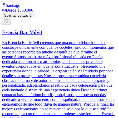
Santiago
Desde
$350.000
Solicitar cotización
Esencia Bar Móvil
En Esencia Bar Móvil creemos que una gran celebración no se
construye únicamente con buenos cócteles, sino con momentos que
las personas recordarán mucho después de que termine el
evento.Somos una barra móvil profesional ubicada en Pucón,
dedicada a acompañar matrimonios, celebraciones privadas y
eventos corporativos en toda la Zona Lacustre, ofreciendo una
experiencia donde la calidad, la organización y el cuidado por cada
detalle son protagonistas.Nuestra propuesta combina coctelería
clásica, moderna y de autor con una atención cercana, elegante y
personalizada, adaptándonos al estilo de cada celebración para que
cada invitado disfrute de una experiencia única.Desde el primer
contacto hasta el último brindis, trabajamos para que tú puedas
dedicarte a vivir el momento con tranquilidad, mientras nosotros nos
encargamos de que todo fluya de manera natural.Porque al final, las
mejores celebraciones no se recuerdan solo por lo que se sirvió.Se
recuerdan por cómo hicieron sentir a quienes estuvieron allí.Esencia