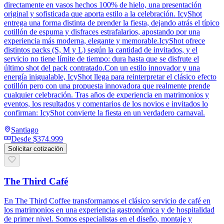
directamente en vasos hechos 100% de hielo, una presentación
original y sofisticada que aporta estilo a la celebración. IcyShot
entrega una forma distinta de prender la fiesta, dejando atrás el típico
cotillón de espuma y disfraces estrafalarios, apostando por una
experiencia más moderna, elegante y memorable.IcyShot ofrece
distintos packs (S, M y L) según la cantidad de invitados, y el
servicio no tiene límite de tiempo: dura hasta que se disfrute el
último shot del pack contratado.Con un estilo innovador y una
energía inigualable, IcyShot llega para reinterpretar el clásico efecto
cotillón pero con una propuesta innovadora que realmente prende
cualquier celebración. Tras años de experiencia en matrimonios y
eventos, los resultados y comentarios de los novios e invitados lo
confirman: IcyShot convierte la fiesta en un verdadero carnaval.
Santiago
Desde
$374.999
Solicitar cotización
The Third Café
En The Third Coffee transformamos el clásico servicio de café en
los matrimonios en una experiencia gastronómica y de hospitalidad
de primer nivel. Somos especialistas en el diseño, montaje y