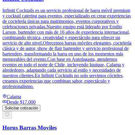
Infiniti Cocktails es un servicio profesional de barra móvil premium
y cocktail catering para eventos, especializado en crear experiencias
de coctelería únicas para matrimonios, eventos corporativos y
celebraciones privadas.Nuestro equipo está liderado por Emilio
Larson, bartender con más de 16 años de experiencia internacional,
combinando técnica, creatividad y espectáculo para ofrecer un
servicio de alto nivel.Ofrecemos barras móviles elegantes, coctelería
clásica y de autor, show de flair bartender y servicio profesional de
bartenders, transformando la barra en uno de los momentos más
memorables del evento.Con base en Antofagasta, atendemos
eventos en todo el norte de Chile, incluyendo Iquique, Calama y
alrededores, adaptando cada servicio al estilo y necesidades de
nuestros clientes.En Infiniti Cocktails no solo servimos cócteles,
creamos experiencias que combinan sabor, espectáculo y
profesionalismo.
Calama
Desde
$17.000
Solicitar cotización
Horus Barras Moviles