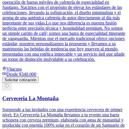
operación de barras móviles de cafetería de especialidad en
Santiago. Nacimos con el propósito de elevar los estándares de las
celebraciones, llevando la sofisticación, el diseño minimalista y el
aroma de una auténtica cafetería de autor directamente al día más
importante de sus vidas.Lo que nos diferencia es nuestra fusión
perfecta entre precisión técnica y hospitalidad premium. No somos
un simple carrito de café; somos una barra de especialidad itinerante
de vanguardia. Mientras que el mercado tradicional ofrece opciones
estándar, nosotros personalizamos la propuesta y llevamos a su
matrimonio las bebidas de tendencia que hoy mueven al mundo,
presentadas con una estética impecable y un servicio ágil que añade
un toque de distinción inolvidable a su celebración.
Vitacura
Desde
$340.000
Solicitar cotización
Cerveceria La Montaña
Sorprende a tus invitados con una experiencia cervecera de primer
nivel. En Cervecería La Montaña llevamos a tu evento una barra
schopera con cerveza premium, elaborada con agua de manantial y
producida con energía 100% solar en el corazón de un Santuario de