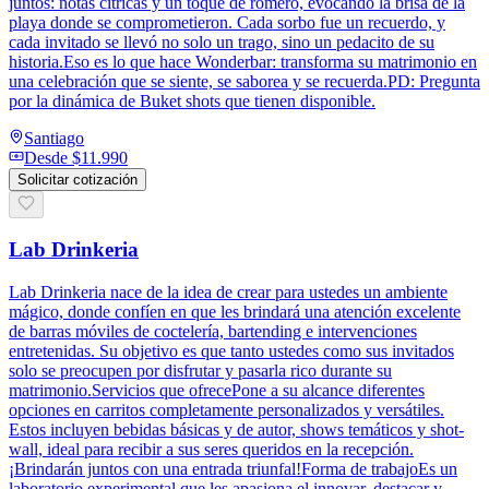
juntos: notas cítricas y un toque de romero, evocando la brisa de la
playa donde se comprometieron. Cada sorbo fue un recuerdo, y
cada invitado se llevó no solo un trago, sino un pedacito de su
historia.Eso es lo que hace Wonderbar: transforma su matrimonio en
una celebración que se siente, se saborea y se recuerda.PD: Pregunta
por la dinámica de Buket shots que tienen disponible.
Santiago
Desde
$11.990
Solicitar cotización
Lab Drinkeria
Lab Drinkeria nace de la idea de crear para ustedes un ambiente
mágico, donde confíen en que les brindará una atención excelente
de barras móviles de coctelería, bartending e intervenciones
entretenidas. Su objetivo es que tanto ustedes como sus invitados
solo se preocupen por disfrutar y pasarla rico durante su
matrimonio.Servicios que ofrecePone a su alcance diferentes
opciones en carritos completamente personalizados y versátiles.
Estos incluyen bebidas básicas y de autor, shows temáticos y shot-
wall, ideal para recibir a sus seres queridos en la recepción.
¡Brindarán juntos con una entrada triunfal!Forma de trabajoEs un
laboratorio experimental que les apasiona el innovar, destacar y