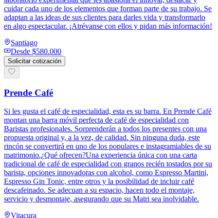
cuidar cada uno de los elementos que forman parte de su trabajo. Se
adaptan a las ideas de sus clientes para darles vida y transformarlo
en algo espectacular. ¡Atrévanse con ellos y pidan más información!
Santiago
Desde
$580.000
Solicitar cotización
Prende Café
Si les gusta el café de especialidad, esta es su barra. En Prende Café
montan una barra móvil perfecta de café de especialidad con
Baristas profesionales. Sorprenderán a todos los presentes con una
propuesta original y, a la vez, de calidad. Sin ninguna duda, este
rincón se convertirá en uno de los populares e instagramiables de su
matrimonio.¿Qué ofrecen?Una experiencia única con una carta
tradicional de café de especialidad con granos recién tostados por su
barista, opciones innovadoras con alcohol, como Espresso Martini,
Espresso Gin Tonic, entre otros y la posibilidad de incluir café
descafeinado. Se adecuan a su espacio, hacen todo el montaje,
servicio y desmontaje, asegurando que su Matri sea inolvidable.
Vitacura