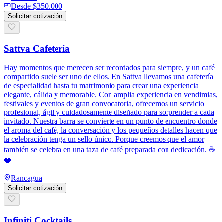
Desde
$350.000
Solicitar cotización
Sattva Cafetería
Hay momentos que merecen ser recordados para siempre, y un café
compartido suele ser uno de ellos. En Sattva llevamos una cafetería
de especialidad hasta tu matrimonio para crear una experiencia
elegante, cálida y memorable. Con amplia experiencia en vendimias,
festivales y eventos de gran convocatoria, ofrecemos un servicio
profesional, ágil y cuidadosamente diseñado para sorprender a cada
invitado. Nuestra barra se convierte en un punto de encuentro donde
el aroma del café, la conversación y los pequeños detalles hacen que
la celebración tenga un sello único. Porque creemos que el amor
también se celebra en una taza de café preparada con dedicación. ☕
🤎
Rancagua
Solicitar cotización
Infiniti Cocktails