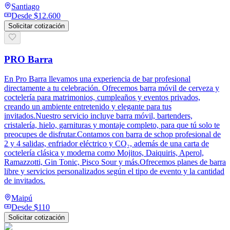
Santiago
Desde
$12.600
Solicitar cotización
PRO Barra
En Pro Barra llevamos una experiencia de bar profesional
directamente a tu celebración. Ofrecemos barra móvil de cerveza y
coctelería para matrimonios, cumpleaños y eventos privados,
creando un ambiente entretenido y elegante para tus
invitados.Nuestro servicio incluye barra móvil, bartenders,
cristalería, hielo, garnituras y montaje completo, para que tú solo te
preocupes de disfrutar.Contamos con barra de schop profesional de
2 y 4 salidas, enfriador eléctrico y CO₂, además de una carta de
coctelería clásica y moderna como Mojitos, Daiquiris, Aperol,
Ramazzotti, Gin Tonic, Pisco Sour y más.Ofrecemos planes de barra
libre y servicios personalizados según el tipo de evento y la cantidad
de invitados.
Maipú
Desde
$110
Solicitar cotización