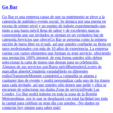
Go Bar
Go Bar es una empresa capaz de que su matrimonio se eleve a la
categoría de auténtico evento social. Se destaca por una puesta en
escena de primer nivel y un equipo de trabajo experimentado que,
junto a una barra móvil llena de sabor y de excelentes marcas,
conseguirán que sus invitados se sientan en un verdadero bar de
categoría.Servicios que ofreceGo Bar se presenta como la primera
opción de barra libre en el país, así que ustedes confiarán su fiesta en
unos profesionales con más de 10 años de experiencia. La empresa
cuenta con varios elementos que forman su gran servicio, ofreciendo
una prestación 100% integral, de esta forma ustedes sólo deben
seleccionar la carta de tragos que desean para su celebración.
Algunos de sus servicios son:Barra móvilBartendersLicores de
marcaBar abiertoCristalería variadaHielo en diferentes
estilosTransporteMontaje completoLa compañía se adapta a
cualquier tipo de evento y podrá personalizar cada uno de los tragos
para cada invitado, así que ustedes sólo tienen que pedir y ellos se
encargan de solucionar sus dudas.Zona de servicioDesde Las
Condes, Go Bar podrá trabajar en toda la zona de la Región
Metropolitana, por lo que se desplazará con total facilidad por toda
la capital para celebrar su gran día con ustedes. ¡No duden en
contactar hoy mismo para saber más!