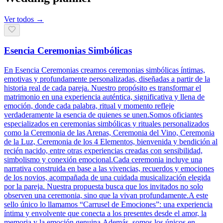
Ver todos →
Esencia Ceremonias Simbólicas
En Esencia Ceremonias creamos ceremonias simbólicas íntimas,
emotivas y profundamente personalizadas, diseñadas a partir de la
historia real de cada pareja. Nuestro propósito es transformar el
matrimonio en una experiencia auténtica, significativa y llena de
emoción, donde cada palabra, ritual y momento refleje
verdaderamente la esencia de quienes se unen.Somos oficiantes
especializados en ceremonias simbólicas y rituales personalizados
como la Ceremonia de las Arenas, Ceremonia del Vino, Ceremonia
de la Luz, Ceremonia de los 4 Elementos, bienvenida y bendición al
recién nacido, entre otras experiencias creadas con sensibilidad,
simbolismo y conexión emocional.Cada ceremonia incluye una
narrativa construida en base a las vivencias, recuerdos y emociones
de los novios, acompañada de una cuidada musicalización elegida
por la pareja. Nuestra propuesta busca que los invitados no solo
observen una ceremonia, sino que la vivan profundamente.A este
sello único lo llamamos “Carrusel de Emociones”: una experiencia
íntima y envolvente que conecta a los presentes desde el amor, la
memoria y la emoción genuina.Además, somos los únicos en