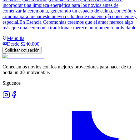
incorporar una limpieza energética para los novios antes de
comenzar la ceremonia, generando un espacio de calma, conexión y
armonía para iniciar este nuevo ciclo desde una energía consciente y
especial.En Esencia Ceremonias creemos que el amor merece algo
más que una ceremonia tradicional: merece un momento inolvidable.
Melipilla
Desde
$240.000
Solicitar cotización
Conectamos novios con los mejores proveedores para hacer de tu
boda un día inolvidable.
Síguenos