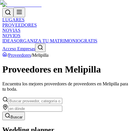
LUGARES
PROVEEDORES
NOVIAS
NOVIOS
IDEAS
ORGANIZA TU MATRIMONIO
GRATIS
Acceso Empresas
/
Proveedores
/
Melipilla
Proveedores
en
Melipilla
Encuentra los mejores proveedores de
proveedores
en
Melipilla
para
tu boda.
Buscar
Wedding planner