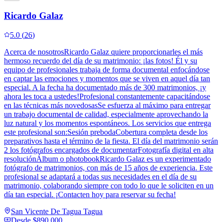
Ricardo Galaz
5.0
(
26
)
Acerca de nosotrosRicardo Galaz quiere proporcionarles el más
hermoso recuerdo del día de su matrimonio: ¡las fotos! Él y su
equipo de profesionales trabaja de forma documental enfocándose
en captar las emociones y momentos que se viven en aquel día tan
especial. A la fecha ha documentado más de 300 matrimonios, ¡y
ahora les toca a ustedes!Profesional constantemente capacitándose
en las técnicas más novedosasSe esfuerza al máximo para entregar
un trabajo documental de calidad, especialmente aprovechando la
luz natural y los momentos espontáneos. Los servicios que entrega
este profesional son:Sesión prebodaCobertura completa desde los
preparativos hasta el término de la fiesta. El día del matrimonio serán
2 los fotógrafos encargados de documentarFotografía digital en alta
resoluciónÁlbum o photobookRicardo Galaz es un experimentado
fotógrafo de matrimonios, con más de 15 años de experiencia. Este
profesional se adaptará a todas sus necesidades en el día de su
matrimonio, colaborando siempre con todo lo que le soliciten en un
día tan especial. ¡Contacten hoy para reservar su fecha!
San Vicente De Tagua Tagua
Desde
$890.000