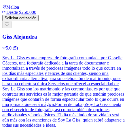
Malloa
Desde
$250.000
Solicitar cotización
Giss Alejandra
5.0
(
5
)
Soy La Giss es una empresa de fotografía comandada por Gisselle
Cáceres, una fotógrafa dedicada a la tarea de documentar e
inmortalizar, a través de preciosas imágenes todo lo que ocurra en
los días más especiales y felices de sus clientes, siendo una
extraordinaria alternativa para su celebración de matrimonio, pues
hará una cobertura única.Servicios que ofreceLa especialidad de
Soy La Giss son los matrimonio y las ceremonias, es por que que
contratar sus servicios es la mejor garantía de que tendrán preciosas
imágenes que contarán de forma espectacular todo lo que ocurra en
una jornada que será mágica.Forma de trabajoSoy La Giss cuenta
con el servicio de fotografía, así como también de opciones
audiovisuales y books físicos. El día más lindo de su vida lo será
aún más con las atenciones de Soy La Giss, quien sabrá adaptarse a
todas sus necesidades e ideas.