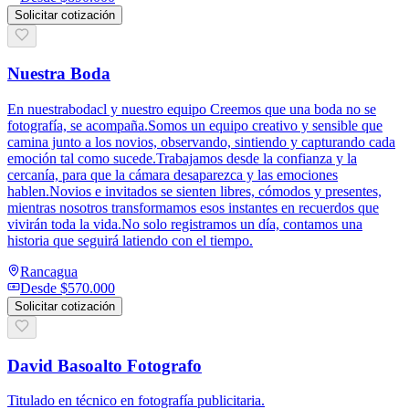
Solicitar cotización
Nuestra Boda
En nuestrabodacl y nuestro equipo Creemos que una boda no se
fotografía, se acompaña.Somos un equipo creativo y sensible que
camina junto a los novios, observando, sintiendo y capturando cada
emoción tal como sucede.Trabajamos desde la confianza y la
cercanía, para que la cámara desaparezca y las emociones
hablen.Novios e invitados se sienten libres, cómodos y presentes,
mientras nosotros transformamos esos instantes en recuerdos que
vivirán toda la vida.No solo registramos un día, contamos una
historia que seguirá latiendo con el tiempo.
Rancagua
Desde
$570.000
Solicitar cotización
David Basoalto Fotografo
Titulado en técnico en fotografía publicitaria.