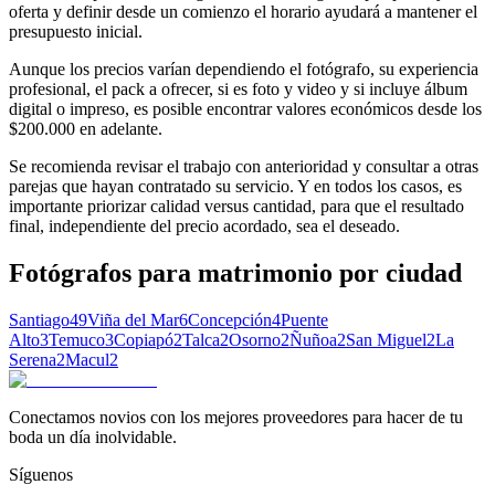
oferta y definir desde un comienzo el horario ayudará a mantener el
presupuesto inicial.
Aunque los precios varían dependiendo el fotógrafo, su experiencia
profesional, el pack a ofrecer, si es foto y video y si incluye álbum
digital o impreso, es posible encontrar valores económicos desde los
$200.000 en adelante.
Se recomienda revisar el trabajo con anterioridad y consultar a otras
parejas que hayan contratado su servicio. Y en todos los casos, es
importante priorizar calidad versus cantidad, para que el resultado
final, independiente del precio acordado, sea el deseado.
Fotógrafos para matrimonio
por ciudad
Santiago
49
Viña del Mar
6
Concepción
4
Puente
Alto
3
Temuco
3
Copiapó
2
Talca
2
Osorno
2
Ñuñoa
2
San Miguel
2
La
Serena
2
Macul
2
Conectamos novios con los mejores proveedores para hacer de tu
boda un día inolvidable.
Síguenos