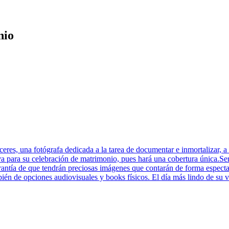
nio
es, una fotógrafa dedicada a la tarea de documentar e inmortalizar, a 
ativa para su celebración de matrimonio, pues hará una cobertura única.
garantía de que tendrán preciosas imágenes que contarán de forma espec
bién de opciones audiovisuales y books físicos. El día más lindo de su 