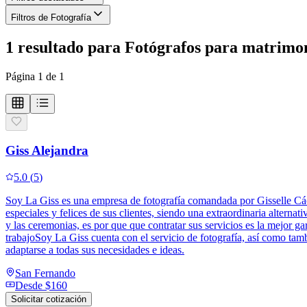
Filtros de Fotografía
1
resultado
para
Fotógrafos para matrimo
Página
1
de
1
Giss Alejandra
5.0
(
5
)
Soy La Giss es una empresa de fotografía comandada por Gisselle Cácer
especiales y felices de sus clientes, siendo una extraordinaria altern
y las ceremonias, es por que que contratar sus servicios es la mejor 
trabajoSoy La Giss cuenta con el servicio de fotografía, así como tam
adaptarse a todas sus necesidades e ideas.
San Fernando
Desde
$160
Solicitar cotización