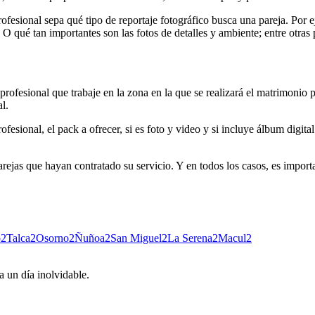
ofesional sepa qué tipo de reportaje fotográfico busca una pareja. Por ej
. O qué tan importantes son las fotos de detalles y ambiente; entre otras 
profesional que trabaje en la zona en la que se realizará el matrimonio p
l.
fesional, el pack a ofrecer, si es foto y video y si incluye álbum digit
arejas que hayan contratado su servicio. Y en todos los casos, es importan
ó
2
Talca
2
Osorno
2
Ñuñoa
2
San Miguel
2
La Serena
2
Macul
2
 un día inolvidable.