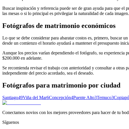
Buscar inspiración y referencia puede ser de gran ayuda para que el pr
las mesas o si lo principal es privilegiar la naturalidad de cada imagen
Fotógrafos de matrimonio económicos
Lo que se debe considerar para abaratar costos es, primero, buscar un 
desde un comienzo el horario ayudará a mantener el presupuesto inicia
Aunque los precios varían dependiendo el fotógrafo, su experiencia pro
$200.000 en adelante.
Se recomienda revisar el trabajo con anterioridad y consultar a otras p
independiente del precio acordado, sea el deseado.
Fotógrafos para matrimonio
por ciudad
Santiago
49
Viña del Mar
6
Concepción
4
Puente Alto
3
Temuco
3
Copiap
Conectamos novios con los mejores proveedores para hacer de tu boda
Síguenos