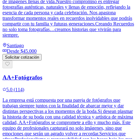
de imágenes llenas de vida.Nuestro compromiso es entregar
fotografías auténticas, naturales y llenas de emoción, reflejando la
esencia de cada persona y cada celebración. Nos apasiona
transformar momentos reales en recuerdos inolvidables que podrás
compartir con tu familia y futuras generaciones.Creando Recuerdos
no solo toma fotografías…creamos historias que vivirán para
siempre.
Santiago
Desde
$45.000
Solicitar cotización
AA+Fotógrafos
5.0
(
114
)
La empresa está compuesta por una pareja de fotógrafos que
trabajan siempre juntos con la finalidad de abarcar mejor y dar
distintas perspectivas a los momentos de la boda.Si desean plasmar
la historia de su boda con una calidad técnica y artística de máxima
calidad, AA+Fotógrafos se compromete a ello y mucho más. Este
equipo de profesionales capturará no solo imágenes, sino que
emociones que serán un agrado volver a recordar.Servicios que