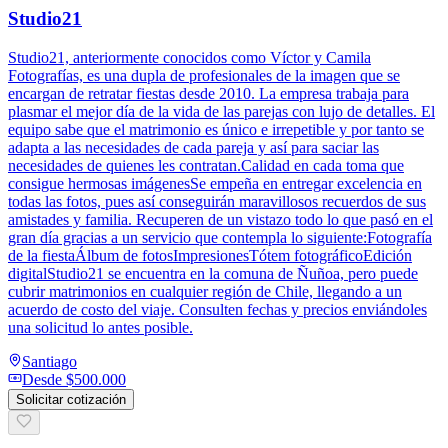
Studio21
Studio21, anteriormente conocidos como Víctor y Camila
Fotografías, es una dupla de profesionales de la imagen que se
encargan de retratar fiestas desde 2010. La empresa trabaja para
plasmar el mejor día de la vida de las parejas con lujo de detalles. El
equipo sabe que el matrimonio es único e irrepetible y por tanto se
adapta a las necesidades de cada pareja y así para saciar las
necesidades de quienes les contratan.Calidad en cada toma que
consigue hermosas imágenesSe empeña en entregar excelencia en
todas las fotos, pues así conseguirán maravillosos recuerdos de sus
amistades y familia. Recuperen de un vistazo todo lo que pasó en el
gran día gracias a un servicio que contempla lo siguiente:Fotografía
de la fiestaÁlbum de fotosImpresionesTótem fotográficoEdición
digitalStudio21 se encuentra en la comuna de Ñuñoa, pero puede
cubrir matrimonios en cualquier región de Chile, llegando a un
acuerdo de costo del viaje. Consulten fechas y precios enviándoles
una solicitud lo antes posible.
Santiago
Desde
$500.000
Solicitar cotización