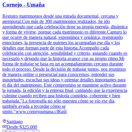
Cornejo - Umaña
Registro matrimonios desde una mirada documental, cercana y
atemporal.Con más de 300 matrimonios realizados, he ido
aprendiendo que cada celebración tiene su propia energía, dinámica
y forma de vivirse, porque cada matrimonio es diferente.Capturo lo
que ocurre de manera natural, espontánea y orgánica, registrando
emociones, la presencia de quienes los acompañan ese día y los
detalles que forman parte de esta historia.Acompaño cada
celebración con atención, sensibilidad y criterio, guiando cuando es
necesario y dejando que la historia avance con su propio ritmo.Mi
forma de trabajar se basa en un acompañamiento cercano durante
todo el proceso. Desde la decisión de trabajar juntos, nos reunimos
de manera online o presencial para conocernos, entender sus
inquietudes, escuchar sus ideas y orientar detalles importantes para
el día del matrimonio. Este compromiso se mantiene activo durante
la jornada, la edición y la entrega final, cuidando que la experiencia
culmine cuando reciben una historia completa, coherente y bien
trabajada."La fotografía no sólo muestra cómo se vio ese día,
también ayuda a recordar cómo se
sintió."www.cornejoumana.clRaúl
Santiago
Desde
$325.000