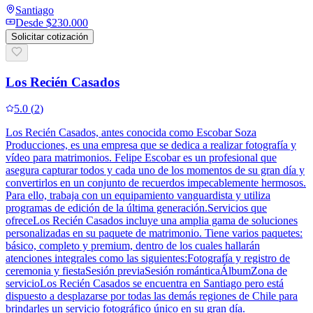
Santiago
Desde
$230.000
Solicitar cotización
Los Recién Casados
5.0
(
2
)
Los Recién Casados, antes conocida como Escobar Soza
Producciones, es una empresa que se dedica a realizar fotografía y
vídeo para matrimonios. Felipe Escobar es un profesional que
asegura capturar todos y cada uno de los momentos de su gran día y
convertirlos en un conjunto de recuerdos impecablemente hermosos.
Para ello, trabaja con un equipamiento vanguardista y utiliza
programas de edición de la última generación.Servicios que
ofreceLos Recién Casados incluye una amplia gama de soluciones
personalizadas en su paquete de matrimonio. Tiene varios paquetes:
básico, completo y premium, dentro de los cuales hallarán
atenciones integrales como las siguientes:Fotografía y registro de
ceremonia y fiestaSesión previaSesión románticaÁlbumZona de
servicioLos Recién Casados se encuentra en Santiago pero está
dispuesto a desplazarse por todas las demás regiones de Chile para
brindarles un servicio fotográfico único en su gran día.