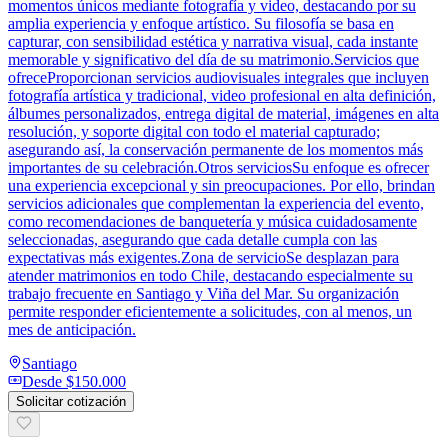
momentos únicos mediante fotografía y video, destacando por su
amplia experiencia y enfoque artístico. Su filosofía se basa en
capturar, con sensibilidad estética y narrativa visual, cada instante
memorable y significativo del día de su matrimonio.Servicios que
ofreceProporcionan servicios audiovisuales integrales que incluyen
fotografía artística y tradicional, video profesional en alta definición,
álbumes personalizados, entrega digital de material, imágenes en alta
resolución, y soporte digital con todo el material capturado;
asegurando así, la conservación permanente de los momentos más
importantes de su celebración.Otros serviciosSu enfoque es ofrecer
una experiencia excepcional y sin preocupaciones. Por ello, brindan
servicios adicionales que complementan la experiencia del evento,
como recomendaciones de banquetería y música cuidadosamente
seleccionadas, asegurando que cada detalle cumpla con las
expectativas más exigentes.Zona de servicioSe desplazan para
atender matrimonios en todo Chile, destacando especialmente su
trabajo frecuente en Santiago y Viña del Mar. Su organización
permite responder eficientemente a solicitudes, con al menos, un
mes de anticipación.
Santiago
Desde
$150.000
Solicitar cotización