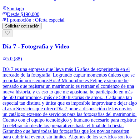
Santiago
Desde
$190.000
1
promoción
:
Oferta especial
Solicitar cotización
Día 7 - Fotografía y Video
5.0
(
88
)
Día 7 es una empresa que lleva más 15 años de experiencia en el
mercado de la fotografía. Logrando captar momentos únicos que se
recordarán por siempre.Hola! Mi nombre es Felipe y siempre he
pensado que registrar un matrimonio es retratar el comienzo de una
nueva historia, y es eso lo que me apasiona, he participado en más
de 500 matrimonios, más de 500 historias de amor... Cada una tan
especial tan distinta y única que es imposible improvisar o dejar algo
al azar.Servicios que ofreceDía 7 pone a disposición de los novios
un catálogo extenso de servicios para las fotografías del matrimonio.
Cuento con el equipo tecnológico y humano necesario para registrar
la celebración desde los preparativos hasta el final de la fiesta.
Garantizo que haré todas las fotografías que los novios necesiten
para cubrir tal evento, sin límites. Algunos de los servicios son los