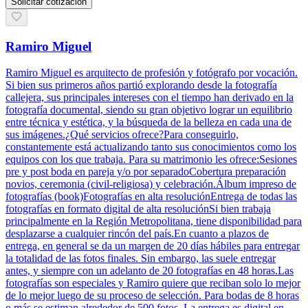
Solicitar cotización
Ramiro Miguel
Ramiro Miguel es arquitecto de profesión y fotógrafo por vocación.
Si bien sus primeros años partió explorando desde la fotografía
callejera, sus principales intereses con el tiempo han derivado en la
fotografía documental, siendo su gran objetivo lograr un equilibrio
entre técnica y estética, y la búsqueda de la belleza en cada una de
sus imágenes.¿Qué servicios ofrece?Para conseguirlo,
constantemente está actualizando tanto sus conocimientos como los
equipos con los que trabaja. Para su matrimonio les ofrece:Sesiones
pre y post boda en pareja y/o por separadoCobertura preparación
novios, ceremonia (civil-religiosa) y celebración.Álbum impreso de
fotografías (book)Fotografías en alta resoluciónEntrega de todas las
fotografías en formato digital de alta resoluciónSi bien trabaja
principalmente en la Región Metropolitana, tiene disponibilidad para
desplazarse a cualquier rincón del país.En cuanto a plazos de
entrega, en general se da un margen de 20 días hábiles para entregar
la totalidad de las fotos finales. Sin embargo, las suele entregar
antes, y siempre con un adelanto de 20 fotografías en 48 horas.Las
fotografías son especiales y Ramiro quiere que reciban solo lo mejor
de lo mejor luego de su proceso de selección. Para bodas de 8 horas
o más se estiman alrededor de 500 fotos. La entrega es digital en