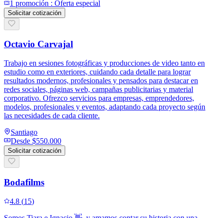
1
promoción
:
Oferta especial
Solicitar cotización
Octavio Carvajal
Trabajo en sesiones fotográficas y producciones de video tanto en
estudio como en exteriores, cuidando cada detalle para lograr
resultados modernos, profesionales y pensados para destacar en
redes sociales, páginas web, campañas publicitarias y material
corporativo. Ofrezco servicios para empresas, emprendedores,
modelos, profesionales y eventos, adaptando cada proyecto según
las necesidades de cada cliente.
Santiago
Desde
$550.000
Solicitar cotización
Bodafilms
4.8
(
15
)
Somos Tiara e Ignacio 👋, y amamos contar su historia con una