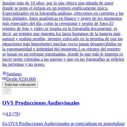
durante más de 10 años, por lo que ofrece una mirada de autor
donde se pone el énfasis en un registro estéticamente único.
Especializados en la fotografía análoga, ofrecemos en conjunto a las
fotos digitales, fotos analógicas en blanco y negro de los momentos
más especiales del día, como la ceremonia y sesión de fotos.El
registro de foto y video se inspira en la fotografía documental, es
decir, un registro que muestra los lazos humanos de la manera más
natural y realista posible, siempre enfocado en la premisa de que las
situaciones más importantes muchas veces pasan desapercibidas en
la espontaneidad e intimidad del momento.Los retratos del registro
se basan en un enfoque minimalista, donde lo que más le importa es
hacer sentir cómodas a las parejas y que en las fotografías se reflejen
las personas y no poses.
Santiago
Desde
$350.000
Solicitar cotización
OVS Producciones Audiovisuales
4.9
(
79
)
En OVS Producciones Audiovisuales se especializan en inmortalizar