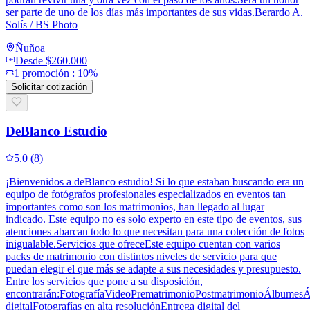
ser parte de uno de los días más importantes de sus vidas.Berardo A.
Solís / BS Photo
Ñuñoa
Desde
$260.000
1
promoción
:
10%
Solicitar cotización
DeBlanco Estudio
5.0
(
8
)
¡Bienvenidos a deBlanco estudio! Si lo que estaban buscando era un
equipo de fotógrafos profesionales especializados en eventos tan
importantes como son los matrimonios, han llegado al lugar
indicado. Este equipo no es solo experto en este tipo de eventos, sus
atenciones abarcan todo lo que necesitan para una colección de fotos
inigualable.Servicios que ofreceEste equipo cuentan con varios
packs de matrimonio con distintos niveles de servicio para que
puedan elegir el que más se adapte a sus necesidades y presupuesto.
Entre los servicios que pone a su disposición,
encontrarán:FotografíaVideoPrematrimonioPostmatrimonioÁlbumes
digitalFotografías en alta resoluciónEntrega digital del