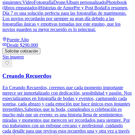
siguientes:VideoFotografíaDroneÁlbum personalizadoPhotobook
(libros empastados)Historias de AmorPre y Post BodaEn resumen,
Día 7 es una solución perfecta para las fotografías de matrimonio.
Los novios recordarán por siempre su gran día debido a las
fotografías únicas y emotivas tomadas por este equipo, que los
novios guarden su mejor recuerdo es lo principal.
Puente Alto
Desde
$290.000
Solicitar cotización
Sin imagen
Creando Recuerdos
En Creando Recuerdos, creemos que cada momento importante
merece ser inmortalizado con dedicación, sensibilidad y pasión. Nos
especializamos en fotografía de bodas y eventos, capturando cada
sonrisa, cada abrazo y cada emoción que hace únicos esos instantes
irrepetibles.Sabemos que tu boda, cumpleaños o celebración es
mucho más que un evento: es una historia llena de sentimientos,
miradas y momentos que merecen ser recordados para siempre. Por
eso trabajamos con un enfoque cercano y profesional, cuidando
cada detalle para que revivas esos recuerdos una y otra vez a través