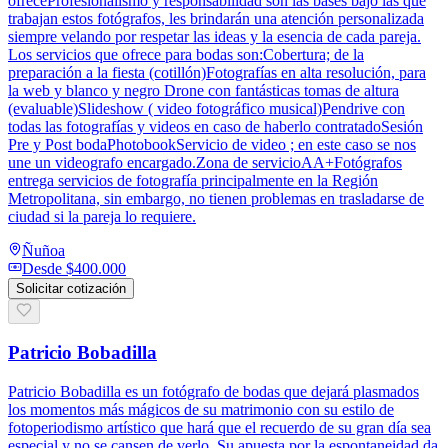
ofreceProfesionalismo y responsabilidad son las bases bajo las que
trabajan estos fotógrafos, les brindarán una atención personalizada
siempre velando por respetar las ideas y la esencia de cada pareja.
Los servicios que ofrece para bodas son:Cobertura; de la
preparación a la fiesta (cotillón)Fotografías en alta resolución, para
la web y blanco y negro Drone con fantásticas tomas de altura
(evaluable)Slideshow ( video fotográfico musical)Pendrive con
todas las fotografías y videos en caso de haberlo contratadoSesión
Pre y Post bodaPhotobookServicio de video ; en este caso se nos
une un videografo encargado.Zona de servicioAA+Fotógrafos
entrega servicios de fotografía principalmente en la Región
Metropolitana, sin embargo, no tienen problemas en trasladarse de
ciudad si la pareja lo requiere.
Ñuñoa
Desde
$400.000
Solicitar cotización
Patricio Bobadilla
Patricio Bobadilla es un fotógrafo de bodas que dejará plasmados
los momentos más mágicos de su matrimonio con su estilo de
fotoperiodismo artístico que hará que el recuerdo de su gran día sea
especial y no se cansen de verlo. Su apuesta por la espontaneidad da