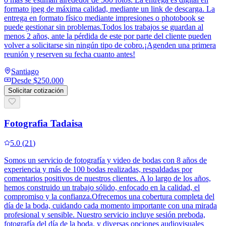
formato jpeg de máxima calidad, mediante un link de descarga. La
entrega en formato físico mediante impresiones o photobook se
puede gestionar sin problemas.Todos los trabajos se guardan al
menos 2 años, ante la pérdida de este por parte del cliente pueden
volver a solicitarse sin ningún tipo de cobro.¡Agenden una primera
reunión y reserven su fecha cuanto antes!
Santiago
Desde
$250.000
Solicitar cotización
Fotografia Tadaisa
5.0
(
21
)
Somos un servicio de fotografía y video de bodas con 8 años de
experiencia y más de 100 bodas realizadas, respaldadas por
comentarios positivos de nuestros clientes. A lo largo de los años,
hemos construido un trabajo sólido, enfocado en la calidad, el
compromiso y la confianza.Ofrecemos una cobertura completa del
día de la boda, cuidando cada momento importante con una mirada
profesional y sensible. Nuestro servicio incluye sesión preboda,
fotografía del día de la boda, y diversas opciones audiovisuales