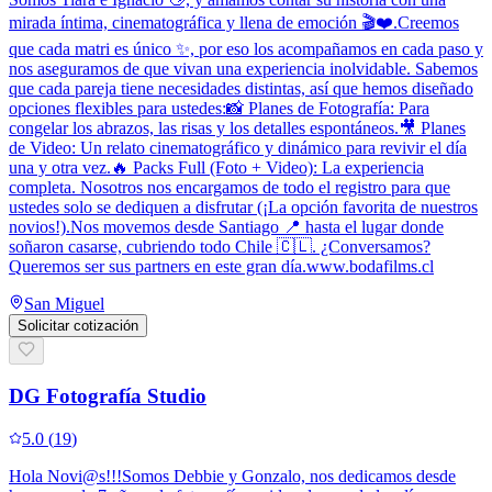
mirada íntima, cinematográfica y llena de emoción 🎬❤️.Creemos
que cada matri es único ✨, por eso los acompañamos en cada paso y
nos aseguramos de que vivan una experiencia inolvidable. Sabemos
que cada pareja tiene necesidades distintas, así que hemos diseñado
opciones flexibles para ustedes:📸 Planes de Fotografía: Para
congelar los abrazos, las risas y los detalles espontáneos.🎥 Planes
de Video: Un relato cinematográfico y dinámico para revivir el día
una y otra vez.🔥 Packs Full (Foto + Video): La experiencia
completa. Nosotros nos encargamos de todo el registro para que
ustedes solo se dediquen a disfrutar (¡La opción favorita de nuestros
novios!).Nos movemos desde Santiago 📍 hasta el lugar donde
soñaron casarse, cubriendo todo Chile 🇨🇱. ¿Conversamos?
Queremos ser sus partners en este gran día.www.bodafilms.cl
San Miguel
Solicitar cotización
DG Fotografía Studio
5.0
(
19
)
Hola Novi@s!!!Somos Debbie y Gonzalo, nos dedicamos desde