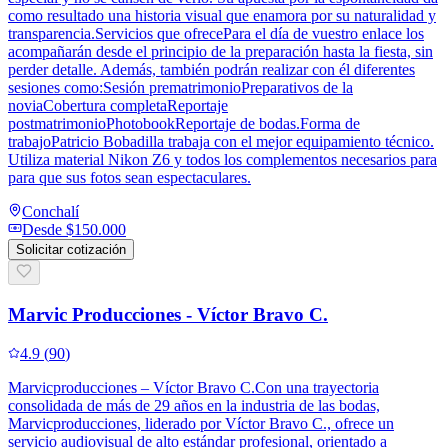
como resultado una historia visual que enamora por su naturalidad y
transparencia.Servicios que ofrecePara el día de vuestro enlace los
acompañarán desde el principio de la preparación hasta la fiesta, sin
perder detalle. Además, también podrán realizar con él diferentes
sesiones como:Sesión prematrimonioPreparativos de la
noviaCobertura completaReportaje
postmatrimonioPhotobookReportaje de bodas.Forma de
trabajoPatricio Bobadilla trabaja con el mejor equipamiento técnico.
Utiliza material Nikon Z6 y todos los complementos necesarios para
para que sus fotos sean espectaculares.
Conchalí
Desde
$150.000
Solicitar cotización
Marvic Producciones - Víctor Bravo C.
4.9
(
90
)
Marvicproducciones – Víctor Bravo C.Con una trayectoria
consolidada de más de 29 años en la industria de las bodas,
Marvicproducciones, liderado por Víctor Bravo C., ofrece un
servicio audiovisual de alto estándar profesional, orientado a