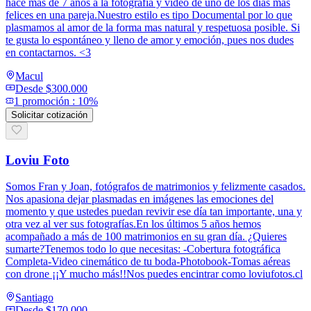
hace mas de 7 años a la fotografía y video de uno de los días mas
felices en una pareja.Nuestro estilo es tipo Documental por lo que
plasmamos al amor de la forma mas natural y respetuosa posible. Si
te gusta lo espontáneo y lleno de amor y emoción, pues nos dudes
en contactarnos. <3
Macul
Desde
$300.000
1
promoción
:
10%
Solicitar cotización
Loviu Foto
Somos Fran y Joan, fotógrafos de matrimonios y felizmente casados.
Nos apasiona dejar plasmadas en imágenes las emociones del
momento y que ustedes puedan revivir ese día tan importante, una y
otra vez al ver sus fotografías.En los últimos 5 años hemos
acompañado a más de 100 matrimonios en su gran día. ¿Quieres
sumarte?Tenemos todo lo que necesitas: -Cobertura fotográfica
Completa-Video cinemático de tu boda-Photobook-Tomas aéreas
con drone ¡¡Y mucho más!!Nos puedes encintrar como loviufotos.cl
Santiago
Desde
$170.000