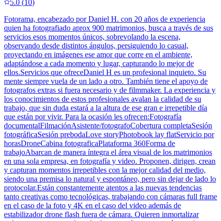
5.0
(
10
)
Fotorama, encabezado por Daniel H. con 20 años de experiencia
quien ha fotografiado aprox 900 matrimonios, busca a través de sus
servicios esos momentos únicos, sobrevolando la escena,
observando desde distintos ángulos, persiguiendo lo casual,
proyectando en imágenes ese amor que corre en el ambiente,
adaptándose a cada momento y lugar, capturando lo mejor de
ellos.Servicios que ofreceDaniel H es un profesional inquieto. Su
mente siempre vuela de un lado a otro. También tiene el apoyo de
fotografos extras si fuera necesario y de filmmaker. La experiencia y
los conocimientos de estos profesionales avalan la calidad de su
trabajo, que sin duda estará a la altura de ese gran e irrepetible día
que están por vivir. Para la ocasión les ofrecen:Fotografía
documentalFilmaciónAsistente/fotografoCobertura completaSesión
fotográficaSesión prebodaLove storyPhotobook lay flatServicio por
horasDroneCabina fotograficaPlataforma 360Forma de
trabajoAbarcan de manera íntegra el área visual de los matrimonios
en una sola empresa, en fotografía y video. Proponen, dirigen, crean
y capturan momentos irrepetibles con la mejor calidad del medio,
siendo una premisa lo natural y espontáneo, pero sin dejar de lado lo
protocolar.Están constantemente atentos a las nuevas tendencias
tanto creativas como tecnológicas, trabajando con cámaras full frame
en el caso de la foto y 4K en el caso del video además de
estabilizador drone flash fuera de cámara. Quieren inmortalizar