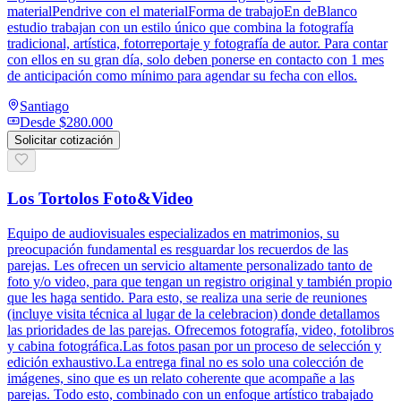
materialPendrive con el materialForma de trabajoEn deBlanco
estudio trabajan con un estilo único que combina la fotografía
tradicional, artística, fotorreportaje y fotografía de autor. Para contar
con ellos en su gran día, solo deben ponerse en contacto con 1 mes
de anticipación como mínimo para agendar su fecha con ellos.
Santiago
Desde
$280.000
Solicitar cotización
Los Tortolos Foto&Video
Equipo de audiovisuales especializados en matrimonios, su
preocupación fundamental es resguardar los recuerdos de las
parejas. Les ofrecen un servicio altamente personalizado tanto de
foto y/o video, para que tengan un registro original y también propio
que les haga sentido. Para esto, se realiza una serie de reuniones
(incluye visita técnica al lugar de la celebracion) donde detallamos
las prioridades de las parejas. Ofrecemos fotografía, video, fotolibros
y cabina fotográfica.Las fotos pasan por un proceso de selección y
edición exhaustivo.La entrega final no es solo una colección de
imágenes, sino que es un relato coherente que acompañe a las
parejas. Todo esto, combinado con un enfoque artístico trabajado