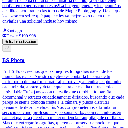
en que se cuenta con detalle su historia de amor, ¡por eso deben
confiar en expertos como estos!La imagen general y los pequeños
detallitos perduran en las tomas de Magic Photography. Dejen que
los asesoren sobre qué paquete les va mejor, solo tienen que
enviarles una solicitud incluso hoy mismo.
Santiago
Desde
$199.998
Solicitar cotización
BS Photo
En BS Foto creemos que las mejores fotografías nacen de los
momentos reales. Nuestro objetivo es contar la historia de tu
matrimonio de una forma natural, emotiva y auténtica, capturando
cada mirada, abrazo y detalle que hará de ese día un recuerdo
inolvidable.Trabajamos con un estilo que combina fotografía
documental y retratos cuidadosamente dirigidos, buscando que cada
pareja se sienta cómoda frente a la cámara y pueda disfrutar
plenamente de su celebración.Nos comprometemos a brindar un
servicio cercano, profesional y personalizado, acompañándolos en
cada etapa para que vivan una experiencia tranquila y de confianza.
Más que entregar fotografías, queremos preservar emociones que
podrán revivir una y otra vez con el paso de los años.Será un honor