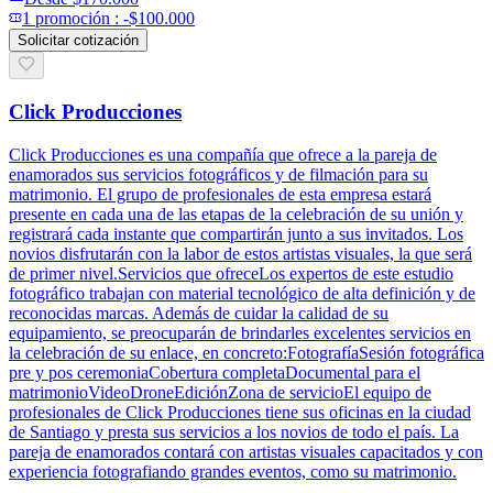
1
promoción
:
-$100.000
Solicitar cotización
Click Producciones
Click Producciones es una compañía que ofrece a la pareja de
enamorados sus servicios fotográficos y de filmación para su
matrimonio. El grupo de profesionales de esta empresa estará
presente en cada una de las etapas de la celebración de su unión y
registrará cada instante que compartirán junto a sus invitados. Los
novios disfrutarán con la labor de estos artistas visuales, la que será
de primer nivel.Servicios que ofreceLos expertos de este estudio
fotográfico trabajan con material tecnológico de alta definición y de
reconocidas marcas. Además de cuidar la calidad de su
equipamiento, se preocuparán de brindarles excelentes servicios en
la celebración de su enlace, en concreto:FotografíaSesión fotográfica
pre y pos ceremoniaCobertura completaDocumental para el
matrimonioVideoDroneEdiciónZona de servicioEl equipo de
profesionales de Click Producciones tiene sus oficinas en la ciudad
de Santiago y presta sus servicios a los novios de todo el país. La
pareja de enamorados contará con artistas visuales capacitados y con
experiencia fotografiando grandes eventos, como su matrimonio.