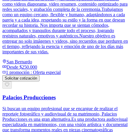
como videos diaporama, video resumen, contenido optimizado para
redes sociales, y grabación completa de la ceremonia.Trabajamos
como un equipo cercano, flexible y humano, adaptándonos a cada
pareja y a cada idea, respetando su estilo y la forma en que desean
recordar su historia. Nos importa que se sientan cómodos,
acompañados y tranquilos durante todo el proceso, logrando
registros naturales, emotivos y auténticos.Nuestro objetivo es
entregar no solo imágenes y videos, sino recuerdos que perduren en
el tiempo, reflejando la esencia y emoción de uno de los días más
importantes de sus vidas.
San Bernardo
Desde
$250.000
1
promoción
:
Oferta especial
Solicitar cotización
Palacios Producciones
Si buscan un equipo profesional que se encargue de realizar el
reportaje fotográfico y audiovisual de su matrimonio, Palacios
Producciones es una gran alternativa.Es una productora audiovisual
especializada en matrimonios, con una visión artística y documental
que transforma momentos reales en piezas cinematográficas