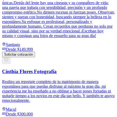
únicas.Detrás del lente hay una cineasta y su compañero de vida:
una pareja que trabaja con sensibilidad, precisión y un profundo
compromiso estético.No dirigen escenas ni fuerzan poses. Observan,
sienten y narran con honestidad, buscando siempre la belleza en lo
espontáneo.Su enfoque es profesional, personalizado y
profundamente humano. Crean recuerdos que perduran no solo por
su calidad visual, sino por su verdad emocional.¡Escriban hoy
mismo y consigan una fotos de ensueño para su gran día!
Santiago
Desde
$149.999
Solicitar cotización
Cinthia Flores Fotografía
Realizo un reportaje completo de tu matrimonio de manera
espontánea para que puedas disfrutar al máximo tu gran día, mi
experiencia me ha enseñado a no obligar a hacer poses forzadas ni
quitarle tiempo a los novios en este día tan bello. Y también te apoyo
emocionalmente.
Macul
Desde
$300.000