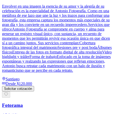
Envolver en una imagen la esencia de su amor y la alegría de su
celebración es la especialidad de Antonio Fotografía. Como en una
metáfora de ese lazo que une la luz y los trazos para conformar una
fotografía, esta empresa captura los momentos más especiales de su
gran día y los convierte en un recuerdo imperecedero.Servicios que
ofreceAntonio Fotografía se compromete en cuerpo y alma para
generar un registro visual único, con sustancia, un recuento de
momentos que les permitirán revivir esa ocasión única en que dicen
sí a un camino juntos. Sus servicios contemplan:Cobertura
fotográfica integral del matrimonioSesiones pre y post bodaÁlbumes
físicosEntrega de las fotos en formato digital de alta resoluciónVideo
highlight y tráilerForma de trabajoEnfocado en la toma de imágenes
espontáneas y realzando las expresiones que reflejan emociones,
Antonio busca retratar cada matrimonio con un halo de ilusión y
romanticismo que se percibe en cada retrato.
Santiago
Desde
$120.000
Solicitar cotización
Fotorama