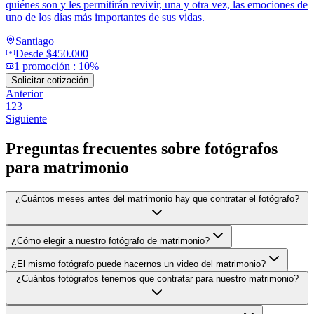
quiénes son y les permitirán revivir, una y otra vez, las emociones de
uno de los días más importantes de sus vidas.
Santiago
Desde
$450.000
1
promoción
:
10%
Solicitar cotización
Anterior
1
2
3
Siguiente
Preguntas frecuentes sobre
fotógrafos
para matrimonio
¿Cuántos meses antes del matrimonio hay que contratar el fotógrafo?
¿Cómo elegir a nuestro fotógrafo de matrimonio?
¿El mismo fotógrafo puede hacernos un video del matrimonio?
¿Cuántos fotógrafos tenemos que contratar para nuestro matrimonio?