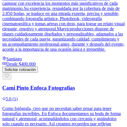
capturar con excelencia los momentos más significativos de cada
matrimonio.Su experiencia, respaldada por la cobertura de más de
2.850 bodas, se traduce en una mirada experta, precisa y sensible,
combinando fotografía artística, Photobook, videografía
cinematográfica y tomas aéreas con dron, para lograr un relato visual
elegante, emotivo y atemporal.Marvicproducciones dispone de
planes cuidadosamente diseñados y personalizables, adaptados a las
necesidades de cada pareja, garantizando calidad, cumplimiento y
un acompañamiento profesional antes, durante y después del evento,
acorde a la importancia de una ocasión única e irrepetible.
Santiago
Desde
$400.000
Solicitar cotización
Cami Pinto Enfoca Fotografías
5.0
(
1
)
Como fotógrafa, creo que no necesitan saber posar para tener
fotografías increíbles. En Enfoca documentamos su boda de forma
natural y atemporal, acompañándolos con cercanía y guiándolos
solo cuando es necesario. Así creamos recuerdos que reflejan