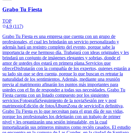
Grabo Tu Fiesta
TOP
4.9
(
117
)
Grabo Tu Fiesta es una empresa que cuenta con un grupo de
profesionales, el cual les brindarán un servicio personalizado y
además hará un registro completo del evento, porque sabe la
importancia de ese hermoso día. Trabajará con ideas originales y les
brindará un conjunto de imágenes elegantes y sobrias, donde el
amor de ustedes dos estará en primera plana.Servicios que
ofreceDisfrutarán con la compañía de los expertos, quienes estarán a
su lado sin que se den cuenta, porque lo que buscan es retratar la
naturalidad de los sentimientos. Además, mediante una reunión
previa al matrimonio afinarán los puntos más importantes para
ustedes con el fin de responder a todas sus necesidades. Grabo Tu
Fiesta cuenta con un listado compuesto por los siguientes
servicios:FotografíaSeguimiento de la noviaSesión pre y post
matrimonioEdición de fotosÁlbumZona de servicioEn definitiva,
Grabo Tu Fiesta es lo que necesitan para el gran día de sus vidas,
porque los profesionales los deleitarán con un trabajo de primer
nivel y les organizarán una sesión inigualable, en la cual
inmortalizarán sus primeros minutos como recién casados. El estudio
se encuentra en la comuna de Las Condes, en la ciudad de Santiago.