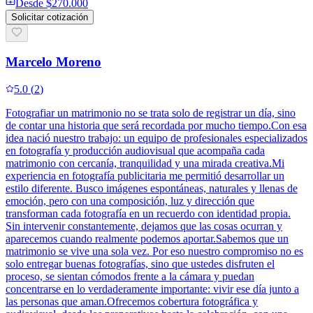
Desde
$270.000
Solicitar cotización
Marcelo Moreno
5.0
(
2
)
Fotografiar un matrimonio no se trata solo de registrar un día, sino
de contar una historia que será recordada por mucho tiempo.Con esa
idea nació nuestro trabajo: un equipo de profesionales especializados
en fotografía y producción audiovisual que acompaña cada
matrimonio con cercanía, tranquilidad y una mirada creativa.Mi
experiencia en fotografía publicitaria me permitió desarrollar un
estilo diferente. Busco imágenes espontáneas, naturales y llenas de
emoción, pero con una composición, luz y dirección que
transforman cada fotografía en un recuerdo con identidad propia.
Sin intervenir constantemente, dejamos que las cosas ocurran y
aparecemos cuando realmente podemos aportar.Sabemos que un
matrimonio se vive una sola vez. Por eso nuestro compromiso no es
solo entregar buenas fotografías, sino que ustedes disfruten el
proceso, se sientan cómodos frente a la cámara y puedan
concentrarse en lo verdaderamente importante: vivir ese día junto a
las personas que aman.Ofrecemos cobertura fotográfica y