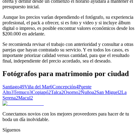
oferta y definir desde un comienzo el horario ayudará a mantener el
presupuesto inicial.
Aunque los precios varían dependiendo el fotógrafo, su experiencia
profesional, el pack a ofrecer, si es foto y video y si incluye álbum
digital o impreso, es posible encontrar valores económicos desde los
$200.000 en adelante.
Se recomienda revisar el trabajo con anterioridad y consultar a otras
parejas que hayan contratado su servicio. Y en todos los casos, es
importante priorizar calidad versus cantidad, para que el resultado
final, independiente del precio acordado, sea el deseado.
Fotógrafos para matrimonio
por ciudad
Santiago
49
Viña del Mar
6
Concepción
4
Puente
Alto
3
Temuco
3
Copiapó
2
Talca
2
Osorno
2
Ñuñoa
2
San Miguel
2
La
Serena
2
Macul
2
Conectamos novios con los mejores proveedores para hacer de tu
boda un día inolvidable.
Síguenos