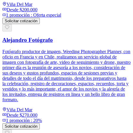
Viña Del Mar
Desde
$200.000
1
promoción
:
Oferta especial
Solicitar cotización
Alejandro Fotógrafo
Fotógrafo productor de imagen, Weeding Photographer Planner, con
oficio en Francia y en Chile, realizamos un servicio global de
imagen con fotografía de arte, video de seguimiento y drone, nuestro
primer día es la reunión de asesoría a los novios, consideración de
sus deseos y gustos profundos, espacios de sesiones previas y
detalles de todo el día del matrimonio, desde los preparativos hasta
la celebración, registro de decoraciones, espacios, recuerdos, torta y
vestidos y lo más importante, el amor de los novios y la alegría de
los invitados, entrega de registros en linea y un bello libro de gran
formato.
Viña Del Mar
Desde
$270.000
1
promoción
:
20%
Solicitar cotización