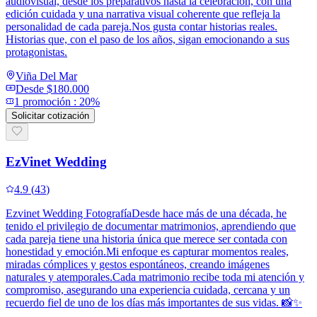
audiovisual, desde los preparativos hasta la celebración, con una
edición cuidada y una narrativa visual coherente que refleja la
personalidad de cada pareja.Nos gusta contar historias reales.
Historias que, con el paso de los años, sigan emocionando a sus
protagonistas.
Viña Del Mar
Desde
$180.000
1
promoción
:
20%
Solicitar cotización
EzVinet Wedding
4.9
(
43
)
Ezvinet Wedding FotografíaDesde hace más de una década, he
tenido el privilegio de documentar matrimonios, aprendiendo que
cada pareja tiene una historia única que merece ser contada con
honestidad y emoción.Mi enfoque es capturar momentos reales,
miradas cómplices y gestos espontáneos, creando imágenes
naturales y atemporales.Cada matrimonio recibe toda mi atención y
compromiso, asegurando una experiencia cuidada, cercana y un
recuerdo fiel de uno de los días más importantes de sus vidas. 📸✨