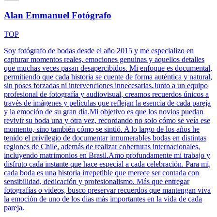
Alan Emmanuel Fotógrafo
TOP
Soy fotógrafo de bodas desde el año 2015 y me especializo en
capturar momentos reales, emociones genuinas y aquellos detalles
que muchas veces pasan desapercibidos. Mi enfoque es documental,
permitiendo que cada historia se cuente de forma auténtica y natural,
sin poses forzadas ni intervenciones innecesarias.Junto a un equipo
profesional de fotografía y audiovisual, creamos recuerdos únicos a
través de imágenes y películas que reflejan la esencia de cada pareja
y la emoción de su gran día.Mi objetivo es que los novios puedan
revivir su boda una y otra vez, recordando no solo cómo se veía ese
momento, sino también cómo se sintió. A lo largo de los años he
tenido el privilegio de documentar innumerables bodas en distintas
regiones de Chile, además de realizar coberturas internacionales,
incluyendo matrimonios en Brasil.Amo profundamente mi trabajo y
disfruto cada instante que hace especial a cada celebración. Para mí,
cada boda es una historia irrepetible que merece ser contada con
sensibilidad, dedicación y profesionalismo. Más que entregar
fotografías o videos, busco preservar recuerdos que mantengan viva
la emoción de uno de los días más importantes en la vida de cada
pareja.