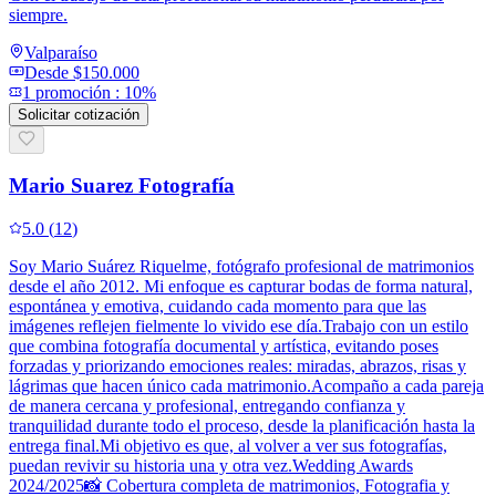
siempre.
Valparaíso
Desde
$150.000
1
promoción
:
10%
Solicitar cotización
Mario Suarez Fotografía
5.0
(
12
)
Soy Mario Suárez Riquelme, fotógrafo profesional de matrimonios
desde el año 2012. Mi enfoque es capturar bodas de forma natural,
espontánea y emotiva, cuidando cada momento para que las
imágenes reflejen fielmente lo vivido ese día.Trabajo con un estilo
que combina fotografía documental y artística, evitando poses
forzadas y priorizando emociones reales: miradas, abrazos, risas y
lágrimas que hacen único cada matrimonio.Acompaño a cada pareja
de manera cercana y profesional, entregando confianza y
tranquilidad durante todo el proceso, desde la planificación hasta la
entrega final.Mi objetivo es que, al volver a ver sus fotografías,
puedan revivir su historia una y otra vez.Wedding Awards
2024/2025📸 Cobertura completa de matrimonios, Fotografia y