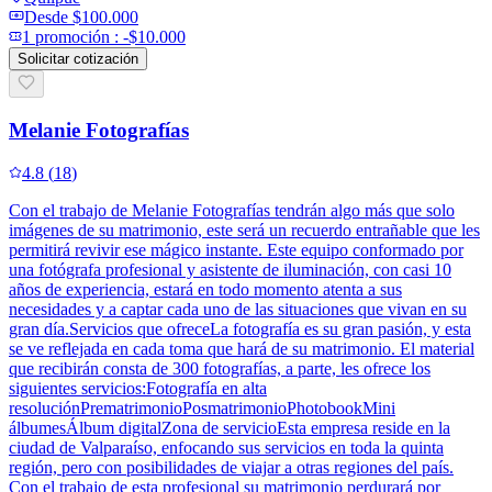
Desde
$100.000
1
promoción
:
-$10.000
Solicitar cotización
Melanie Fotografías
4.8
(
18
)
Con el trabajo de Melanie Fotografías tendrán algo más que solo
imágenes de su matrimonio, este será un recuerdo entrañable que les
permitirá revivir ese mágico instante. Este equipo conformado por
una fotógrafa profesional y asistente de iluminación, con casi 10
años de experiencia, estará en todo momento atenta a sus
necesidades y a captar cada uno de las situaciones que vivan en su
gran día.Servicios que ofreceLa fotografía es su gran pasión, y esta
se ve reflejada en cada toma que hará de su matrimonio. El material
que recibirán consta de 300 fotografías, a parte, les ofrece los
siguientes servicios:Fotografía en alta
resoluciónPrematrimonioPosmatrimonioPhotobookMini
álbumesÁlbum digitalZona de servicioEsta empresa reside en la
ciudad de Valparaíso, enfocando sus servicios en toda la quinta
región, pero con posibilidades de viajar a otras regiones del país.
Con el trabajo de esta profesional su matrimonio perdurará por