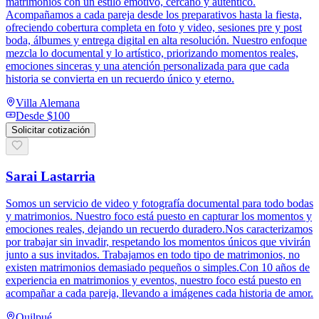
matrimonios con un estilo emotivo, cercano y auténtico.
Acompañamos a cada pareja desde los preparativos hasta la fiesta,
ofreciendo cobertura completa en foto y video, sesiones pre y post
boda, álbumes y entrega digital en alta resolución. Nuestro enfoque
mezcla lo documental y lo artístico, priorizando momentos reales,
emociones sinceras y una atención personalizada para que cada
historia se convierta en un recuerdo único y eterno.
Villa Alemana
Desde
$100
Solicitar cotización
Sarai Lastarria
Somos un servicio de video y fotografía documental para todo bodas
y matrimonios. Nuestro foco está puesto en capturar los momentos y
emociones reales, dejando un recuerdo duradero.Nos caracterizamos
por trabajar sin invadir, respetando los momentos únicos que vivirán
junto a sus invitados. Trabajamos en todo tipo de matrimonios, no
existen matrimonios demasiado pequeños o simples.Con 10 años de
experiencia en matrimonios y eventos, nuestro foco está puesto en
acompañar a cada pareja, llevando a imágenes cada historia de amor.
Quilpué