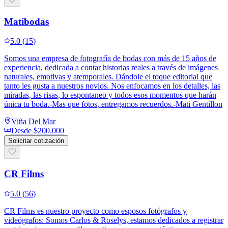
Matibodas
5.0
(
15
)
Somos una empresa de fotografía de bodas con más de 15 años de
experiencia, dedicada a contar historias reales a través de imágenes
naturales, emotivas y atemporales. Dándole el toque editorial que
tanto les gusta a nuestros novios. Nos enfocamos en los detalles, las
miradas, las risas, lo espontaneo y todos esos momentos que harán
única tu boda.-Mas que fotos, entregamos recuerdos.-Mati Gentillon
Viña Del Mar
Desde
$200.000
Solicitar cotización
CR Films
5.0
(
56
)
CR Films es nuestro proyecto como esposos fotógrafos y
videógrafos: Somos Carlos & Roselys, estamos dedicados a registrar