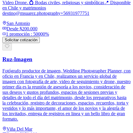
Video Drone. 💍 Bodas civiles, religiosas y simbólicas📍 Disponible
en Chile y matrimonios
destino@msuarez.photography+56931977751
San Antonio
Desde
$200.000
1
promoción
:
50000%
Solicitar cotización
Ruz-Imagen
Fotógrafo productor de imagen, Wedding Photographer Planner, con
oficio en Francia y en Chile, realizamos un servicio global de
imagen con fotografía de arte, video de seguimiento y drone, nuestro
primer día es la reunión de asesoría a los novios, consideración de
sus deseos y gustos profundos, espacios de sesiones previas y
detalles de todo el día del matrimonio, desde los preparativos hasta
la celebración, registro de decoraciones, espacios, recuerdos, torta y
vestidos y lo más importante, el amor de los novios y la alegría de
los invitados, entrega de registros en linea y un bello libro de gran
formato.
Viña Del Mar