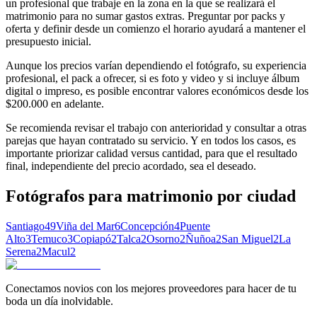
un profesional que trabaje en la zona en la que se realizará el
matrimonio para no sumar gastos extras. Preguntar por packs y
oferta y definir desde un comienzo el horario ayudará a mantener el
presupuesto inicial.
Aunque los precios varían dependiendo el fotógrafo, su experiencia
profesional, el pack a ofrecer, si es foto y video y si incluye álbum
digital o impreso, es posible encontrar valores económicos desde los
$200.000 en adelante.
Se recomienda revisar el trabajo con anterioridad y consultar a otras
parejas que hayan contratado su servicio. Y en todos los casos, es
importante priorizar calidad versus cantidad, para que el resultado
final, independiente del precio acordado, sea el deseado.
Fotógrafos para matrimonio
por ciudad
Santiago
49
Viña del Mar
6
Concepción
4
Puente
Alto
3
Temuco
3
Copiapó
2
Talca
2
Osorno
2
Ñuñoa
2
San Miguel
2
La
Serena
2
Macul
2
Conectamos novios con los mejores proveedores para hacer de tu
boda un día inolvidable.