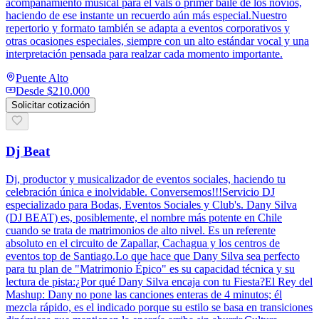
acompañamiento musical para el vals o primer baile de los novios,
haciendo de ese instante un recuerdo aún más especial.Nuestro
repertorio y formato también se adapta a eventos corporativos y
otras ocasiones especiales, siempre con un alto estándar vocal y una
interpretación pensada para realzar cada momento importante.
Puente Alto
Desde
$210.000
Solicitar cotización
Dj Beat
Dj, productor y musicalizador de eventos sociales, haciendo tu
celebración única e inolvidable. Conversemos!!!Servicio DJ
especializado para Bodas, Eventos Sociales y Club's. Dany Silva
(DJ BEAT) es, posiblemente, el nombre más potente en Chile
cuando se trata de matrimonios de alto nivel. Es un referente
absoluto en el circuito de Zapallar, Cachagua y los centros de
eventos top de Santiago.Lo que hace que Dany Silva sea perfecto
para tu plan de "Matrimonio Épico" es su capacidad técnica y su
lectura de pista:¿Por qué Dany Silva encaja con tu Fiesta?El Rey del
Mashup: Dany no pone las canciones enteras de 4 minutos; él
mezcla rápido, es el indicado porque su estilo se basa en transiciones