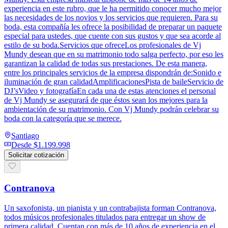
experiencia en este rubro, que le ha permitido conocer mucho mejor
las necesidades de los novios y los servicios que requieren. Para su
boda, esta compañía les ofrece la posibilidad de preparar un paquete
especial para ustedes, que cuente con sus gustos y que sea acorde al
estilo de su boda.Servicios que ofreceLos profesionales de Vj
Mundy desean que en su matrimonio todo salga perfecto, por eso les
garantizan la calidad de todas sus prestaciones. De esta manera,
entre los principales servicios de la empresa dispondrán de:Sonido e
iluminación de gran calidadAmplificacionesPista de baileServicio de
DJ’sVideo y fotografíaEn cada una de estas atenciones el personal
de Vj Mundy se asegurará de que éstos sean los mejores para la
ambientación de su matrimonio. Con Vj Mundy podrán celebrar su
boda con la categoría que se merece.
Santiago
Desde
$1.199.998
Solicitar cotización
Contranova
Un saxofonista, un pianista y un contrabajista forman Contranova,
todos músicos profesionales titulados para entregar un show de
primera calidad. Cuentan con más de 10 años de experiencia en el