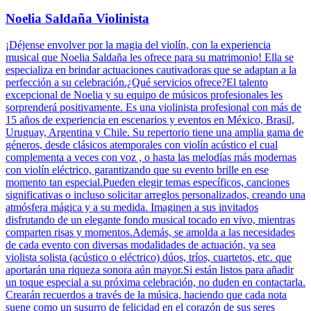
Noelia Saldaña Violinista
¡Déjense envolver por la magia del violín, con la experiencia
musical que Noelia Saldaña les ofrece para su matrimonio! Ella se
especializa en brindar actuaciones cautivadoras que se adaptan a la
perfección a su celebración.¿Qué servicios ofrece?El talento
excepcional de Noelia y su equipo de músicos profesionales les
sorprenderá positivamente. Es una violinista profesional con más de
15 años de experiencia en escenarios y eventos en México, Brasil,
Uruguay, Argentina y Chile. Su repertorio tiene una amplia gama de
géneros, desde clásicos atemporales con violín acústico el cual
complementa a veces con voz , o hasta las melodías más modernas
con violín eléctrico, garantizando que su evento brille en ese
momento tan especial.Pueden elegir temas específicos, canciones
significativas o incluso solicitar arreglos personalizados, creando una
atmósfera mágica y a su medida. Imaginen a sus invitados
disfrutando de un elegante fondo musical tocado en vivo, mientras
comparten risas y momentos.Además, se amolda a las necesidades
de cada evento con diversas modalidades de actuación, ya sea
violista solista (acústico o eléctrico) dúos, tríos, cuartetos, etc. que
aportarán una riqueza sonora aún mayor.Si están listos para añadir
un toque especial a su próxima celebración, no duden en contactarla.
Crearán recuerdos a través de la música, haciendo que cada nota
suene como un susurro de felicidad en el corazón de sus seres