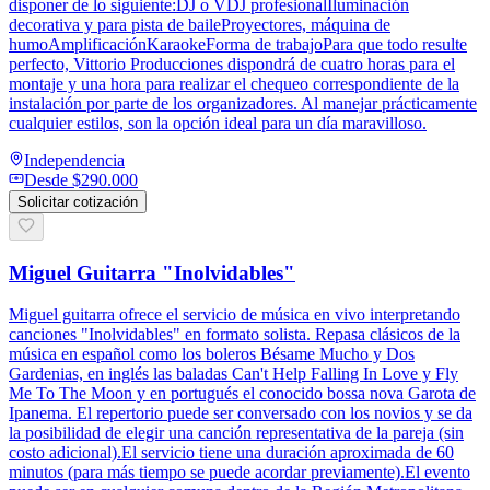
disponer de lo siguiente:DJ o VDJ profesionalIluminación
decorativa y para pista de baileProyectores, máquina de
humoAmplificaciónKaraokeForma de trabajoPara que todo resulte
perfecto, Vittorio Producciones dispondrá de cuatro horas para el
montaje y una hora para realizar el chequeo correspondiente de la
instalación por parte de los organizadores. Al manejar prácticamente
cualquier estilos, son la opción ideal para un día maravilloso.
Independencia
Desde
$290.000
Solicitar cotización
Miguel Guitarra "Inolvidables"
Miguel guitarra ofrece el servicio de música en vivo interpretando
canciones "Inolvidables" en formato solista. Repasa clásicos de la
música en español como los boleros Bésame Mucho y Dos
Gardenias, en inglés las baladas Can't Help Falling In Love y Fly
Me To The Moon y en portugués el conocido bossa nova Garota de
Ipanema. El repertorio puede ser conversado con los novios y se da
la posibilidad de elegir una canción representativa de la pareja (sin
costo adicional).El servicio tiene una duración aproximada de 60
minutos (para más tiempo se puede acordar previamente).El evento