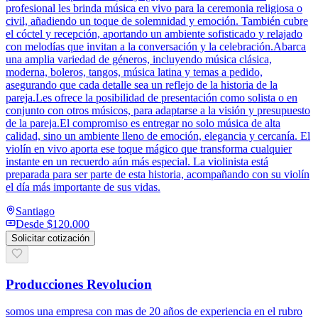
profesional les brinda música en vivo para la ceremonia religiosa o
civil, añadiendo un toque de solemnidad y emoción. También cubre
el cóctel y recepción, aportando un ambiente sofisticado y relajado
con melodías que invitan a la conversación y la celebración.Abarca
una amplia variedad de géneros, incluyendo música clásica,
moderna, boleros, tangos, música latina y temas a pedido,
asegurando que cada detalle sea un reflejo de la historia de la
pareja.Les ofrece la posibilidad de presentación como solista o en
conjunto con otros músicos, para adaptarse a la visión y presupuesto
de la pareja.El compromiso es entregar no solo música de alta
calidad, sino un ambiente lleno de emoción, elegancia y cercanía. El
violín en vivo aporta ese toque mágico que transforma cualquier
instante en un recuerdo aún más especial. La violinista está
preparada para ser parte de esta historia, acompañando con su violín
el día más importante de sus vidas.
Santiago
Desde
$120.000
Solicitar cotización
Producciones Revolucion
somos una empresa con mas de 20 años de experiencia en el rubro