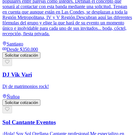
populares entre parejas como ustedes. Definan el concepto que
sonará al contactar con esta banda mediante una solicitud. Tengan
en cuenta que aunque están en Las Condes, se desplazan a toda la
Región Metropolitana, IV y V Región.Descubran aquí las diferentes
fórmulas del grupo y elige la que hará de su evento un momento
único e inolvidable para cada uno de sus invitados... boda, cóctel,
recepción, fiesta privada.
Santiago
Desde
$350.000
Solicitar cotización
DJ Vik Vari
Dj de matrimonios rock!
Ñuñoa
Solicitar cotización
Sol Cantante Eventos
¡Hola! Soy Sol Orellana Cantante profesional.Me especializo en