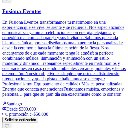
Fusiona Eventos
En Fusiona Eventos transformamos tu matrimonio en una
experiencia que se vive, se siente y se recuerda. Nos especializamos
en musicalizar y animar celebraciones con energía, elegancia y
conexión real con cada pareja y sus invitados.Sabemos que cada
historia es única, por eso diseñamos una experiencia personalizada:
desde la ceremonia hasta la última canción de la fiesta. Nos
encargamos de que cada momento tenga la atmósfera perfecta,
combinando música, iluminación y animación con un estilo
moderno y dinámico.Trabajamos especialmente en matrimonios y
celebraciones en casa, creando ambientes cercanos, potentes y llenos
de emoción. Nuestro objetivo es simple: que ustedes disfruten sin
preocupaciones y que la pista de baile nunca se detenga.•
Profesionalismo• Equipamiento de calidad• Música personalizada•
Energía que conecta generacionesFusionamos música, emociones y
personas… para que su gran día sea exactamente como lo soñaron.
Santiago
Desde
$300.000
1
promoción
:
-$50.000
Solicitar cotización