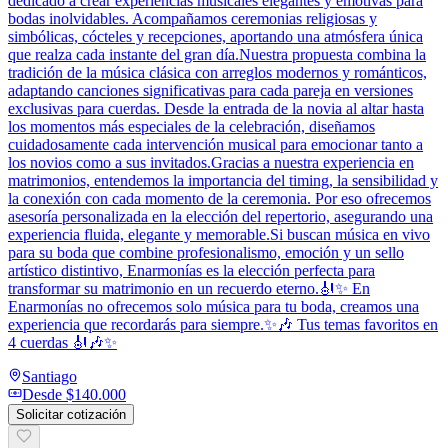
dedicado a crear experiencias musicales elegantes y emotivas para
bodas inolvidables. Acompañamos ceremonias religiosas y
simbólicas, cócteles y recepciones, aportando una atmósfera única
que realza cada instante del gran día.Nuestra propuesta combina la
tradición de la música clásica con arreglos modernos y románticos,
adaptando canciones significativas para cada pareja en versiones
exclusivas para cuerdas. Desde la entrada de la novia al altar hasta
los momentos más especiales de la celebración, diseñamos
cuidadosamente cada intervención musical para emocionar tanto a
los novios como a sus invitados.Gracias a nuestra experiencia en
matrimonios, entendemos la importancia del timing, la sensibilidad y
la conexión con cada momento de la ceremonia. Por eso ofrecemos
asesoría personalizada en la elección del repertorio, asegurando una
experiencia fluida, elegante y memorable.Si buscan música en vivo
para su boda que combine profesionalismo, emoción y un sello
artístico distintivo, Enarmonías es la elección perfecta para
transformar su matrimonio en un recuerdo eterno.🎻✨ En
Enarmonías no ofrecemos solo música para tu boda, creamos una
experiencia que recordarás para siempre.✨🎶 Tus temas favoritos en
4 cuerdas 🎻🎶✨
Santiago
Desde
$140.000
Solicitar cotización