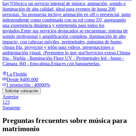
hay?Ofrezco un servicio integral de música, animación, sonido e
iluminación de alta calidad, ideal para eventos de hasta 200
personas. Su propuesta incluye animación en off o presencial, tanto
independiente como combinada con su rol como DJ, asegurando
una experiencia dinámica y entretenida para todos los
invitados.Entre sus servicios destacados se encuentran: sistema de
sonido profesional y amplificación completa, iluminación de alto
impacto, con cabezas móviles, perimetrales, máquina de humo,
chispa fría, proyector y telón para videos, presentaciones o
ambientación visual. ¡Pregunten lo que sea!Servicios extras.Chispa
fria - Niebla - Iluminación Fluor UV - Perimetrales led - humo -
Cámara 360 - fotocabina.Enlaces con banqueterías.
La Florida
Desde
$400.000
1
promoción
:
40000%
Solicitar cotización
Anterior
1
2
3
Siguiente
Preguntas frecuentes sobre
música para
matrimonio