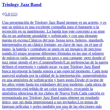
Triology Jazz Band
5.0
(
11
)
Una presentación de Triology Jazz Band siempre es un acierto, y es
que su música es una excelente compañía para el banquete o la
recepción en su matrimonio. La banda trae este concepto a su gran
día en un ambiente agradable y sofisticado y con una elegante
puesta en escena.Clásicos del pop, bossa nova, boleros, standards,
interpretados en un clásico formato, en clave de jazz, en el que el
piano, la batería y contrabajo se unen en un mosaico de precioso
sonido.El grupo propone diferentes fórmulas en las que el número
de músicos varía, agregando un saxo o una cantante, pero donde el
jazz sigue siendo el rey.¡Compruébenlo!Las preferencias de la pareja
definen el repertorio y cuándo tocar, ya que Triology Jazz Band
busca incorporar la banda sonora a tan especial momento. Cada nota
parecerá grabada por la calidad de la interpretación, sumergiéndolos
en una atmósfera de sofisticación y buen gusto.Desde el swing de
los años veinte hasta los estándares del pop moderno, cada pieza de
su repertorio está teñida de un color jazzístico, evocando la
atmósfera silenciosa de los clubes de Nueva York.Cada canción es
reorganizada por Triology Jazz Band para obtener un resultado
único, que sin duda impresionará a sus invitados.Los temas de
famosas películas y series también son una de las elecciones más