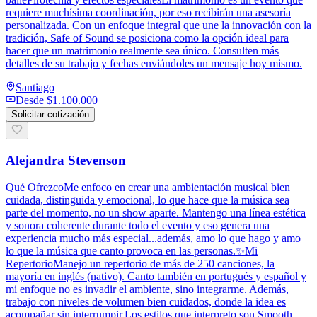
requiere muchísima coordinación, por eso recibirán una asesoría
personalizada. Con un enfoque integral que une la innovación con la
tradición, Safe of Sound se posiciona como la opción ideal para
hacer que un matrimonio realmente sea único. Consulten más
detalles de su trabajo y fechas enviándoles un mensaje hoy mismo.
Santiago
Desde
$1.100.000
Solicitar cotización
Alejandra Stevenson
Qué OfrezcoMe enfoco en crear una ambientación musical bien
cuidada, distinguida y emocional, lo que hace que la música sea
parte del momento, no un show aparte. Mantengo una línea estética
y sonora coherente durante todo el evento y eso genera una
experiencia mucho más especial...además, amo lo que hago y amo
lo que la música que canto provoca en las personas.✨Mi
RepertorioManejo un repertorio de más de 250 canciones, la
mayoría en inglés (nativo). Canto también en portugués y español y
mi enfoque no es invadir el ambiente, sino integrarme. Además,
trabajo con niveles de volumen bien cuidados, donde la idea es
acompañar sin interrumpir.Los estilos que interpreto son Smooth