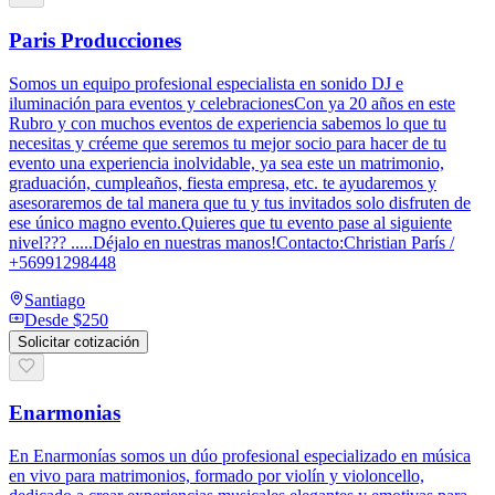
Paris Producciones
Somos un equipo profesional especialista en sonido DJ e
iluminación para eventos y celebracionesCon ya 20 años en este
Rubro y con muchos eventos de experiencia sabemos lo que tu
necesitas y créeme que seremos tu mejor socio para hacer de tu
evento una experiencia inolvidable, ya sea este un matrimonio,
graduación, cumpleaños, fiesta empresa, etc. te ayudaremos y
asesoraremos de tal manera que tu y tus invitados solo disfruten de
ese único magno evento.Quieres que tu evento pase al siguiente
nivel??? .....Déjalo en nuestras manos!Contacto:Christian París /
+56991298448
Santiago
Desde
$250
Solicitar cotización
Enarmonias
En Enarmonías somos un dúo profesional especializado en música
en vivo para matrimonios, formado por violín y violoncello,