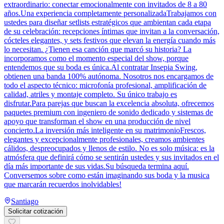
extraordinario: conectar emocionalmente con invitados de 8 a 80
años.Una experiencia completamente personalizadaTrabajamos con
ustedes para diseñar setlists estratégicos que ambientan cada etapa
de su celebración: recepciones íntimas que invitan a la conversación,
cócteles elegantes, y sets festivos que elevan la energía cuando más
lo necesitan. ¿Tienen esa canción que marcó su historia? La
incorporamos como el momento especial del show, porque
entendemos que su boda es única.Al contratar Insepia Swing,
obtienen una banda 100% autónoma. Nosotros nos encargamos de
todo el aspecto técnico: microfonía profesional, amplificación de
calidad, atriles y montaje completo. Su único trabajo es
disfrutar.Para parejas que buscan la excelencia absoluta, ofrecemos
paquetes premium con ingeniero de sonido dedicado y sistemas de
apoyo que transforman el show en una producción de nivel
concierto.La inversión más inteligente en su matrimonioFrescos,
elegantes y excepcionalmente profesionales, creamos ambientes
cálidos, despreocupados y llenos de estilo. No es solo música: es la
atmósfera que definirá cómo se sentirán ustedes y sus invitados en el
día más importante de sus vidas.Su búsqueda termina aquí.
Conversemos sobre como están imaginando sus boda y la musica
que marcarán recuerdos inolvidables!
Santiago
Solicitar cotización