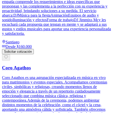
empatía comprende los requerimientos e ideas específicas que
propongan y las complementa a la perfección con su experiencia y
proactividad, brindando soluciones a su medida. El servicio
abarca:DJMúsica para la fiestaAnimaciónEquipos de audio y
sonidoIluminación y efectosForma de trabajoDJ Jimmixs Mcy les
escuchará cada propuesta que tengan en mente y se adaptará a sus
gustos y estilos musicales para aportar una experiencia personalizada
y satisfactoria.
Santiago
Desde
$160.000
Solicitar cotización
Coro Agathos
Coro Agathos es una agrupación especializada en música en vivo
para matrimonios y eventos especiales. Acompañamos ceremonias
civiles, simbólicas y religiosas, creando momentos llenos de
emoción y elegancia a través de un repertorio cuidadosamente
seleccionado que combina música clásica, religiosa y
contemporánea.Además de la ceremonia, podemos ambientar
distintos momentos de la celebración, como el cóctel y la cena,
aportando una atmósfera cálida y sofisticada. También ofrecemos