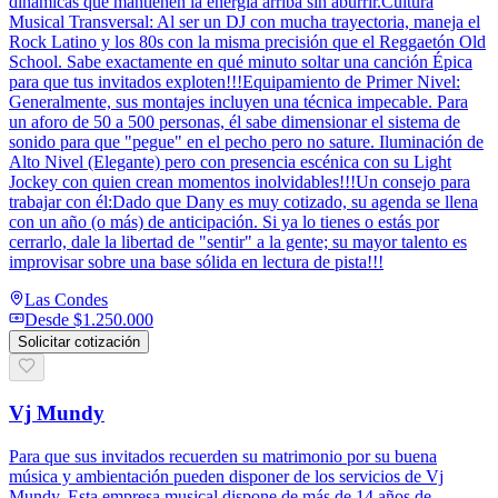
dinámicas que mantienen la energía arriba sin aburrir.Cultura
Musical Transversal: Al ser un DJ con mucha trayectoria, maneja el
Rock Latino y los 80s con la misma precisión que el Reggaetón Old
School. Sabe exactamente en qué minuto soltar una canción Épica
para que tus invitados exploten!!!Equipamiento de Primer Nivel:
Generalmente, sus montajes incluyen una técnica impecable. Para
un aforo de 50 a 500 personas, él sabe dimensionar el sistema de
sonido para que "pegue" en el pecho pero no sature. Iluminación de
Alto Nivel (Elegante) pero con presencia escénica con su Light
Jockey con quien crean momentos inolvidables!!!Un consejo para
trabajar con él:Dado que Dany es muy cotizado, su agenda se llena
con un año (o más) de anticipación. Si ya lo tienes o estás por
cerrarlo, dale la libertad de "sentir" a la gente; su mayor talento es
improvisar sobre una base sólida en lectura de pista!!!
Las Condes
Desde
$1.250.000
Solicitar cotización
Vj Mundy
Para que sus invitados recuerden su matrimonio por su buena
música y ambientación pueden disponer de los servicios de Vj
Mundy. Esta empresa musical dispone de más de 14 años de