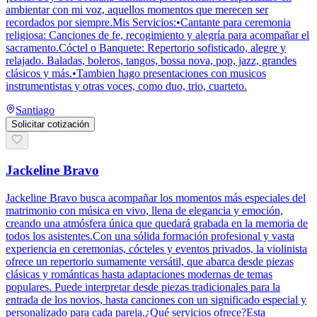
ambientar con mi voz, aquellos momentos que merecen ser
recordados por siempre.Mis Servicios:•Cantante para ceremonia
religiosa: Canciones de fe, recogimiento y alegría para acompañar el
sacramento.Cóctel o Banquete: Repertorio sofisticado, alegre y
relajado. Baladas, boleros, tangos, bossa nova, pop, jazz, grandes
clásicos y más.•Tambien hago presentaciones con musicos
instrumentistas y otras voces, como duo, trio, cuarteto.
Santiago
Solicitar cotización
Jackeline Bravo
Jackeline Bravo busca acompañar los momentos más especiales del
matrimonio con música en vivo, llena de elegancia y emoción,
creando una atmósfera única que quedará grabada en la memoria de
todos los asistentes.Con una sólida formación profesional y vasta
experiencia en ceremonias, cócteles y eventos privados, la violinista
ofrece un repertorio sumamente versátil, que abarca desde piezas
clásicas y románticas hasta adaptaciones modernas de temas
populares. Puede interpretar desde piezas tradicionales para la
entrada de los novios, hasta canciones con un significado especial y
personalizado para cada pareja.¿Qué servicios ofrece?Esta