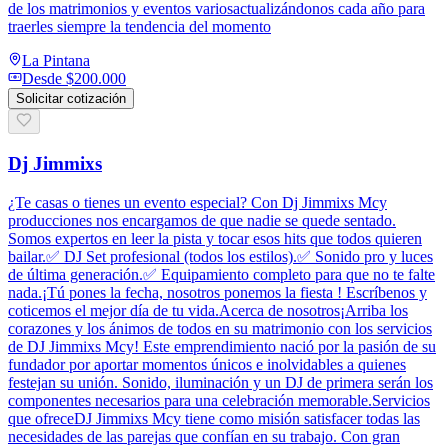
de los matrimonios y eventos variosactualizándonos cada año para
traerles siempre la tendencia del momento
La Pintana
Desde
$200.000
Solicitar cotización
Dj Jimmixs
¿Te casas o tienes un evento especial? Con Dj Jimmixs Mcy
producciones nos encargamos de que nadie se quede sentado.
Somos expertos en leer la pista y tocar esos hits que todos quieren
bailar.✅ DJ Set profesional (todos los estilos).✅ Sonido pro y luces
de última generación.✅ Equipamiento completo para que no te falte
nada.¡Tú pones la fecha, nosotros ponemos la fiesta ! Escríbenos y
coticemos el mejor día de tu vida.Acerca de nosotros¡Arriba los
corazones y los ánimos de todos en su matrimonio con los servicios
de DJ Jimmixs Mcy! Este emprendimiento nació por la pasión de su
fundador por aportar momentos únicos e inolvidables a quienes
festejan su unión. Sonido, iluminación y un DJ de primera serán los
componentes necesarios para una celebración memorable.Servicios
que ofreceDJ Jimmixs Mcy tiene como misión satisfacer todas las
necesidades de las parejas que confían en su trabajo. Con gran