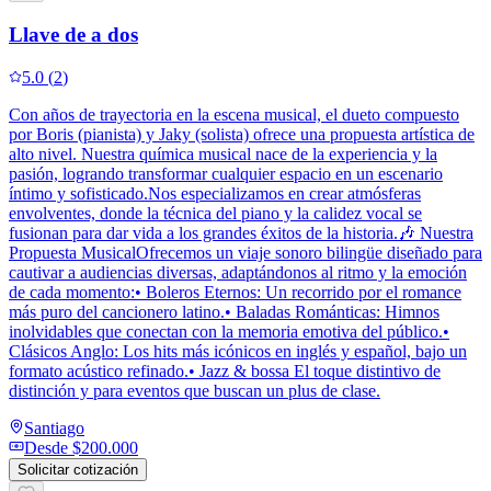
Llave de a dos
5.0
(
2
)
Con años de trayectoria en la escena musical, el dueto compuesto
por Boris (pianista) y Jaky (solista) ofrece una propuesta artística de
alto nivel. Nuestra química musical nace de la experiencia y la
pasión, logrando transformar cualquier espacio en un escenario
íntimo y sofisticado.Nos especializamos en crear atmósferas
envolventes, donde la técnica del piano y la calidez vocal se
fusionan para dar vida a los grandes éxitos de la historia.🎶 Nuestra
Propuesta MusicalOfrecemos un viaje sonoro bilingüe diseñado para
cautivar a audiencias diversas, adaptándonos al ritmo y la emoción
de cada momento:• Boleros Eternos: Un recorrido por el romance
más puro del cancionero latino.• Baladas Románticas: Himnos
inolvidables que conectan con la memoria emotiva del público.•
Clásicos Anglo: Los hits más icónicos en inglés y español, bajo un
formato acústico refinado.• Jazz & bossa El toque distintivo de
distinción y para eventos que buscan un plus de clase.
Santiago
Desde
$200.000
Solicitar cotización