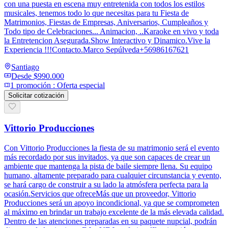
con una puesta en escena muy entretenida con todos los estilos
musicales, tenemos todo lo que necesitas para tu Fiesta de
Matrimonios, Fiestas de Empresas, Aniversarios, Cumpleaños y
Todo tipo de Celebraciones... Animacion, ..Karaoke en vivo y toda
la Entretencion Asegurada.Show Interactivo y Dinamico.Vive la
Experiencia !!!Contacto.Marco Sepúlveda+56986167621
Santiago
Desde
$990.000
1
promoción
:
Oferta especial
Solicitar cotización
Vittorio Producciones
Con Vittorio Producciones la fiesta de su matrimonio será el evento
más recordado por sus invitados, ya que son capaces de crear un
ambiente que mantenga la pista de baile siempre llena. Su equipo
humano, altamente preparado para cualquier circunstancia y evento,
se hará cargo de construir a su lado la atmósfera perfecta para la
ocasión.Servicios que ofreceMás que un proveedor, Vittorio
Producciones será un apoyo incondicional, ya que se comprometen
al máximo en brindar un trabajo excelente de la más elevada calidad.
Dentro de las atenciones preparadas en su paquete nupcial, podrán