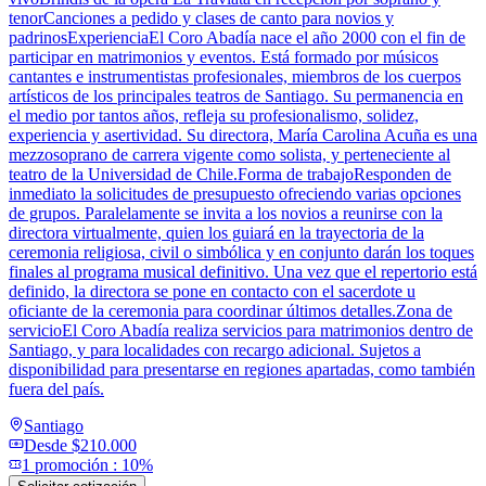
tenorCanciones a pedido y clases de canto para novios y
padrinosExperienciaEl Coro Abadía nace el año 2000 con el fin de
participar en matrimonios y eventos. Está formado por músicos
cantantes e instrumentistas profesionales, miembros de los cuerpos
artísticos de los principales teatros de Santiago. Su permanencia en
el medio por tantos años, refleja su profesionalismo, solidez,
experiencia y asertividad. Su directora, María Carolina Acuña es una
mezzosoprano de carrera vigente como solista, y perteneciente al
teatro de la Universidad de Chile.Forma de trabajoResponden de
inmediato la solicitudes de presupuesto ofreciendo varias opciones
de grupos. Paralelamente se invita a los novios a reunirse con la
directora virtualmente, quien los guiará en la trayectoria de la
ceremonia religiosa, civil o simbólica y en conjunto darán los toques
finales al programa musical definitivo. Una vez que el repertorio está
definido, la directora se pone en contacto con el sacerdote u
oficiante de la ceremonia para coordinar últimos detalles.Zona de
servicioEl Coro Abadía realiza servicios para matrimonios dentro de
Santiago, y para localidades con recargo adicional. Sujetos a
disponibilidad para presentarse en regiones apartadas, como también
fuera del país.
Santiago
Desde
$210.000
1
promoción
:
10%