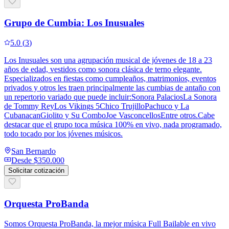
Grupo de Cumbia: Los Inusuales
5.0
(
3
)
Los Inusuales son una agrupación musical de jóvenes de 18 a 23
años de edad, vestidos como sonora clásica de terno elegante.
Especializados en fiestas como cumpleaños, matrimonios, eventos
privados y otros les traen principalmente las cumbias de antaño con
un repertorio variado que puede incluir:Sonora PalaciosLa Sonora
de Tommy ReyLos Vikings 5Chico TrujilloPachuco y La
CubanacanGiolito y Su ComboJoe VasconcellosEntre otros.Cabe
destacar que el grupo toca música 100% en vivo, nada programado,
todo tocado por los jóvenes músicos.
San Bernardo
Desde
$350.000
Solicitar cotización
Orquesta ProBanda
Somos Orquesta ProBanda, la mejor música Full Bailable en vivo