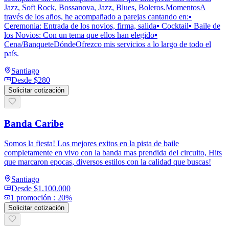
Jazz, Soft Rock, Bossanova, Jazz, Blues, Boleros.MomentosA
través de los años, he acompañado a parejas cantando en:▪️
Ceremonia: Entrada de los novios, firma, salida▪️ Cocktail▪️ Baile de
los Novios: Con un tema que ellos han elegido▪️
Cena/BanqueteDóndeOfrezco mis servicios a lo largo de todo el
país.
Santiago
Desde
$280
Solicitar cotización
Banda Caribe
Somos la fiesta! Los mejores exitos en la pista de baile
completamente en vivo con la banda mas prendida del circuito, Hits
que marcaron epocas, diversos estilos con la calidad que buscas!
Santiago
Desde
$1.100.000
1
promoción
:
20%
Solicitar cotización