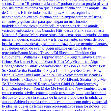
sector. Con su "Repertorio a la carta" podrán crear su propia playlist
con sus temas favoritos ya que la banda cuenta con una amplia lista
de Grandes Hits de todos los tiempos. Además según las
necesidades del evento, cuentan con un amplio staff de músicos,
cantantes y guitarristas para que tengan un matrimonio
inolvidable.Servicios que ofreceEl repertorio es de una amplia
variedad enfocado en los Grandes Hits, desde Frank Sinatra hasta
Maroon 5, Bruno Mars, entre otros. Los temas son adaptados de una
manera moderna, entretenida y a la vez elegante, sin dejar de lado
los clásicos bossa novas y standard de jazz, lo que permite adaptarse
a cualquier estilo de evento. Aquí algunos ejemplos de su
repertorio:Bruno Mars - TreasureEd Sheeran - Thinking Out
LoudPharrell Williams - HappyMaroon 5 - SugarGustavo Cerati -
CrimenBackstreet Boys - I Want It That WayVicentico - Algo
ContigoMichael Bublé - SwayMichael Jackson - Love Never Felt
So GoodAretha Franklin - I Say a Little PrayerBee Gees - How
Deep Is Your LoveEarth, Wind & Fire - SeptemberThe Beatles -
Hey JudeEric Clapton - Change The WorldFrank Sinatra - Fly Me
To The MoonGuns N' Roses - Sweet Child O' MineJourney -
LightsSimply Red - You Make Me Feel Brand NewTambién tocan
en ceremonias civiles contemplando tres temas, uno para la entrada
del novio, uno para la entrada de la novia y uno para la salida de
ambos. Sabiendo que la ceremonia es un momento único y especial,
lo ideal es que estos temas sean representativos para los novios, por
eso pueden elegir temas que no estén dentro listado de repertorio,