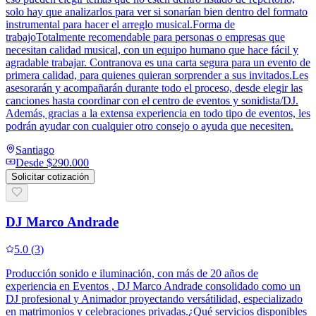
solo hay que analizarlos para ver si sonarían bien dentro del formato
instrumental para hacer el arreglo musical.Forma de
trabajoTotalmente recomendable para personas o empresas que
necesitan calidad musical, con un equipo humano que hace fácil y
agradable trabajar. Contranova es una carta segura para un evento de
primera calidad, para quienes quieran sorprender a sus invitados.Les
asesorarán y acompañarán durante todo el proceso, desde elegir las
canciones hasta coordinar con el centro de eventos y sonidista/DJ.
Además, gracias a la extensa experiencia en todo tipo de eventos, les
podrán ayudar con cualquier otro consejo o ayuda que necesiten.
Santiago
Desde
$290.000
Solicitar cotización
DJ Marco Andrade
5.0
(
3
)
Producción sonido e iluminación, con más de 20 años de
experiencia en Eventos , DJ Marco Andrade consolidado como un
DJ profesional y Animador proyectando versátilidad, especializado
en matrimonios y celebraciones privadas.¿Qué servicios disponibles