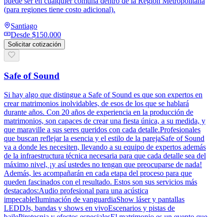
puede ser en cualquier comuna dentro de la Región Metropolitana
(para regiones tiene costo adicional).
Santiago
Desde
$150.000
Solicitar cotización
Safe of Sound
Si hay algo que distingue a Safe of Sound es que son expertos en
crear matrimonios inolvidables, de esos de los que se hablará
durante años. Con 20 años de experiencia en la producción de
matrimonios, son capaces de crear una fiesta única, a su medida, y
que maraville a sus seres queridos con cada detalle.Profesionales
que buscan reflejar la esencia y el estilo de la parejaSafe of Sound
va a donde les necesiten, llevando a su equipo de expertos además
de la infraestructura técnica necesaria para que cada detalle sea del
máximo nivel, ¡y así ustedes no tengan que preocuparse de nada!
Además, les acompañarán en cada etapa del proceso para que
queden fascinados con el resultado. Estos son sus servicios más
destacados:Audio profesional para una acústica
impecableIluminación de vanguardiaShow láser y pantallas
LEDDJs, bandas y shows en vivoEscenarios y pistas de
bailePirotecnia y efectos especialesEl matrimonio es un evento que