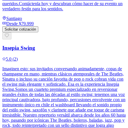
queridos.Contáctenla hoy y descubran cómo hacer de su evento un
verdadero festín para los sentidos.
Santiago
Desde
$79.999
Solicitar cotización
Insepia Swing
5.0
(
2
)
Imaginen esto: sus invitados conversando animadamente, copas de
champagne en mano, mientras clásicos atemporales de The Beatles,
Sinatra o incluso su canción favorita de pop o rock cobran vida con
el swing más elegante y sofisticado. Esa es la experiencia Insepia
Swing.Somos un cuarteto premium especializado en reversionar
grandes éxitos de todas las décadas al estilo swing: tenemos una voz
principal cautivadora, bajo profundo, percusiones envolvente con un
instrumento único en chile el washboard llevando el sonido propio
del estilo swing, saxofón y clarinete que añade ese toque de carisma
irresistible. Nuestro repertorio versátil abarca desde los años 60 hasta
hoy, pasando por icónicas The Beatles, boleros, baladas, jazz, pop y
rock, todo reinterpretado con un sello distintivo que logra algo