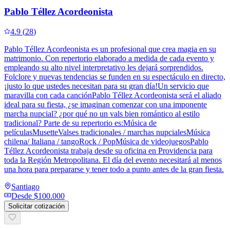
Pablo Téllez Acordeonista
4.9
(
28
)
Pablo Téllez Acordeonista es un profesional que crea magia en su
matrimonio. Con repertorio elaborado a medida de cada evento y
empleando su alto nivel interpretativo les dejará sorprendidos.
Folclore y nuevas tendencias se funden en su espectáculo en directo,
¡justo lo que ustedes necesitan para su gran día!Un servicio que
maravilla con cada canciónPablo Téllez Acordeonista será el aliado
ideal para su fiesta, ¿se imaginan comenzar con una imponente
marcha nupcial? ¿por qué no un vals bien romántico al estilo
tradicional? Parte de su repertorio es:Música de
películasMusetteValses tradicionales / marchas nupcialesMúsica
chilena/ Italiana / tangoRock / PopMúsica de videojuegosPablo
Téllez Acordeonista trabaja desde su oficina en Providencia para
toda la Región Metropolitana. El día del evento necesitará al menos
una hora para prepararse y tener todo a punto antes de la gran fiesta.
Santiago
Desde
$100.000
Solicitar cotización