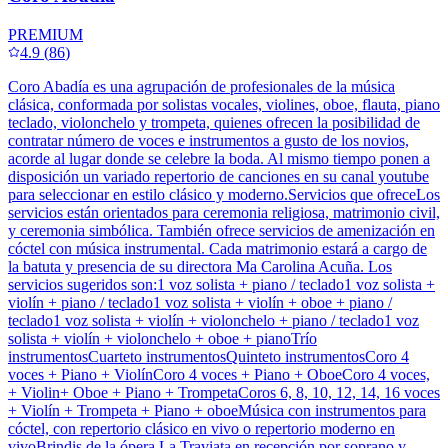
PREMIUM
4.9
(
86
)
Coro Abadía es una agrupación de profesionales de la música
clásica, conformada por solistas vocales, violines, oboe, flauta, piano
teclado, violonchelo y trompeta, quienes ofrecen la posibilidad de
contratar número de voces e instrumentos a gusto de los novios,
acorde al lugar donde se celebre la boda. Al mismo tiempo ponen a
disposición un variado repertorio de canciones en su canal youtube
para seleccionar en estilo clásico y moderno.Servicios que ofreceLos
servicios están orientados para ceremonia religiosa, matrimonio civil,
y ceremonia simbólica. También ofrece servicios de amenización en
cóctel con música instrumental. Cada matrimonio estará a cargo de
la batuta y presencia de su directora Ma Carolina Acuña. Los
servicios sugeridos son:1 voz solista + piano / teclado1 voz solista +
violín + piano / teclado1 voz solista + violín + oboe + piano /
teclado1 voz solista + violín + violonchelo + piano / teclado1 voz
solista + violín + violonchelo + oboe + pianoTrío
instrumentosCuarteto instrumentosQuinteto instrumentosCoro 4
voces + Piano + ViolínCoro 4 voces + Piano + OboeCoro 4 voces,
+ Violin+ Oboe + Piano + TrompetaCoros 6, 8, 10, 12, 14, 16 voces
+ Violín + Trompeta + Piano + oboeMúsica con instrumentos para
cóctel, con repertorio clásico en vivo o repertorio moderno en
vivoBrindis de la ópera La Traviata en recepción por soprano y