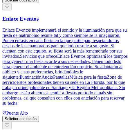
Solicitar cotización
Enlace Eventos
Enlace Eventos implementará el sonido y la iluminación para que su
fiesta de matrimonio resulte tal y como siempre se la imaginaron.
Ponen énfasis en cada fiesta en la que participan, respetando los
deseos de los enamorados para que todo resulte a su gusto. Si
cuentan con este equipo, su fiesta será la más rememorada por sus
invitados.Servicios que ofreceEnlace Eventos optimizará los tiempos
para generar una fiesta acorde a sus necesidades, tienen todo listo
para generar el ambiente de entretención propicio. Se adaptarán al
público y a sus preferencias, brindándoles lo
siguiente:IluminaciónAudioPantallasMúsica para la fiestaZona de
servicioEstos profesionales tienen su sede en La Florida, por lo que
trabajan principalmente en Santiago y la Región Metropolitana. Sin
embargo, están abiertos a acudir a fiestas por todo el país sin
problemas, así que consulten con ellos con antelación para reservar
su fecha.
Puente Alto
Solicitar cotización