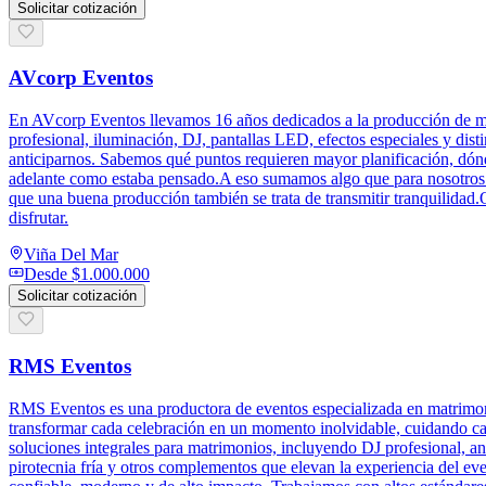
Solicitar cotización
AVcorp Eventos
En AVcorp Eventos llevamos 16 años dedicados a la producción de mat
profesional, iluminación, DJ, pantallas LED, efectos especiales y dis
anticiparnos. Sabemos qué puntos requieren mayor planificación, dónde
adelante como estaba pensado.A eso sumamos algo que para nosotros e
que una buena producción también se trata de transmitir tranquilidad
disfrutar.
Viña Del Mar
Desde
$1.000.000
Solicitar cotización
RMS Eventos
RMS Eventos es una productora de eventos especializada en matrimoni
transformar cada celebración en un momento inolvidable, cuidando cad
soluciones integrales para matrimonios, incluyendo DJ profesional, a
pirotecnia fría y otros complementos que elevan la experiencia del ev