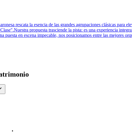
nesa rescata la esencia de las grandes agrupaciones clásicas para elev
 Clase".Nuestra propuesta trasciende la pista: es una experiencia integr
una puesta en escena impecable, nos posicionamos entre las mejores orqu
atrimonio