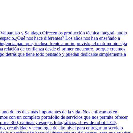
Valparaíso y Santiago.Ofrecemos producción técnica integral, audio
ada espacio.¿Qué nos hace diferentes? Los años nos han enseñado a
ngencia para que, incluso frente a un imprevisto, el matrimonio siga
a relación de confianza desde el primer encuentro, porque creemos
ipo detrás que tiene todo pensado y puedan dedicarse simplemente a
 uno de los días más importantes de la vida. Nos enfocamos en
mos con un completo portafolio de servicios que nos permite ofrecer
aforma 360, cabinas y espejos fotográficos, show de robot LED,
, creatividad y tecnología de alto nivel para entregar un servicio