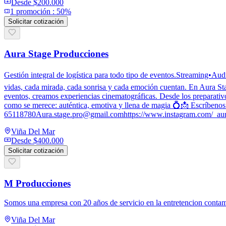
Desde
$200.000
1
promoción
:
50%
Solicitar cotización
Aura Stage Producciones
Gestión integral de logística para todo tipo de eventos.Streaming•Au
vidas, cada mirada, cada sonrisa y cada emoción cuentan. En Aura St
eventos, creamos experiencias cinematográficas. Desde los preparativo
como se merece: auténtica, emotiva y llena de magia 💍📩 Escríbeno
65118780Aura.stage.pro@gmail.comhttps://www.instagram.com
Viña Del Mar
Desde
$400.000
Solicitar cotización
M Producciones
Somos una empresa con 20 años de servicio en la entretencion conta
Viña Del Mar