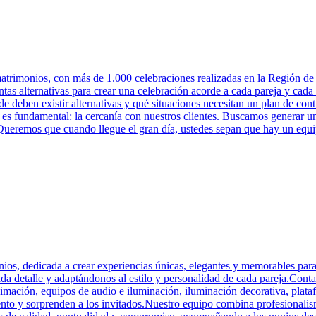
rimonios, con más de 1.000 celebraciones realizadas en la Región de 
tintas alternativas para crear una celebración acorde a cada pareja y c
 deben existir alternativas y qué situaciones necesitan un plan de conti
s fundamental: la cercanía con nuestros clientes. Buscamos generar un
.Queremos que cuando llegue el gran día, ustedes sepan que hay un equ
os, dedicada a crear experiencias únicas, elegantes y memorables para
a detalle y adaptándonos al estilo y personalidad de cada pareja.Conta
nimación, equipos de audio e iluminación, iluminación decorativa, plat
ento y sorprenden a los invitados.Nuestro equipo combina profesionalismo