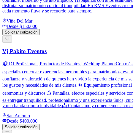
confiable, moderno y de alto impacto. Trabajamos con altos estándare
disfrutar su matrimonio con total tranquilidad.En RMS Eventos creem
cada momento fluya y se recuerde para siempre.
Viña Del Mar
Desde
$150.000
Solicitar cotización
Vj Pakito Eventos
🎧 DJ Profesional | Productor de Eventos | Wedding PlannerCon más d
especializo en crear experiencias memorables para matrimonios, eve
confianza y valoración de quienes han vivido la experiencia de mis s
los gustos y necesidades de mis clientes.🔊 Equipamiento profesional
ceremonias y discursos.📺 Pantallas, efectos especiales y servicio
es entregar tranquilidad, profesionalismo y una experiencia única, 
y una banda sonora inolvidable.📩 Contáctame y comencemos a crear j
San Antonio
Desde
$400.000
Solicitar cotización