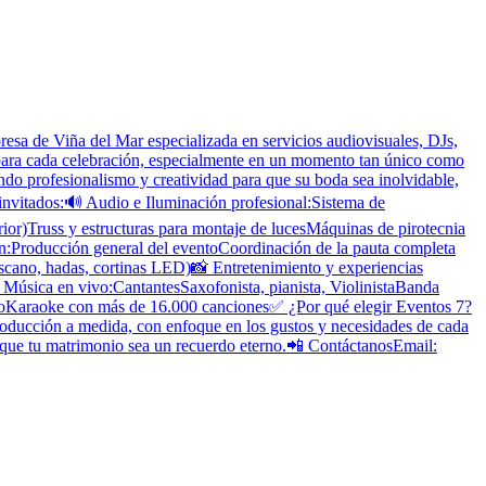
sa de Viña del Mar especializada en servicios audiovisuales, DJs,
l para cada celebración, especialmente en un momento tan único como
do profesionalismo y creatividad para que su boda sea inolvidable,
 invitados:🔊 Audio e Iluminación profesional:Sistema de
rior)Truss y estructuras para montaje de lucesMáquinas de pirotecnia
n:Producción general del eventoCoordinación de la pauta completa
oscano, hadas, cortinas LED)📸 Entretenimiento y experiencias
Música en vivo:CantantesSaxofonista, pianista, ViolinistaBanda
umoKaraoke con más de 16.000 canciones✅ ¿Por qué elegir Eventos 7?
oducción a medida, con enfoque en los gustos y necesidades de cada
 que tu matrimonio sea un recuerdo eterno.📲 ContáctanosEmail: