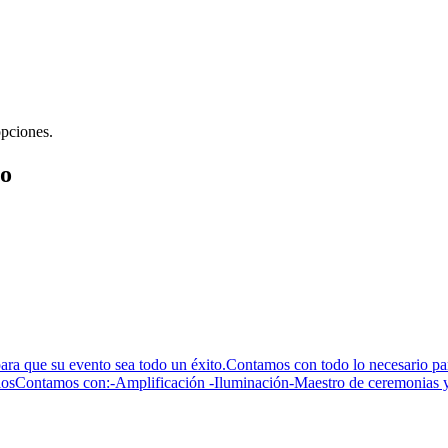
opciones.
io
ra que su evento sea todo un éxito.Contamos con todo lo necesario para 
iosContamos con:-Amplificación -Iluminación-Maestro de ceremonias y 