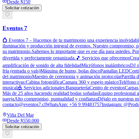
Desde
$150
Solicitar cotización
Eventos 7
💍 Eventos 7 – Hacemos de tu matrimonio una experiencia inolvidable
iluminación y producción integral de eventos. Nuestro compromiso, pa
su matrimonio.Sabemos lo importante que es ese día para ustedes. Por
divertida y perfectamente organizada.🎵 Servicios que ofrecemosCreamo
amplificación de sonido de alta fidelidadMicrófonos inalámbricosDJ o
fría (entrada o vals)Máquina de humo, bolas discoPantallas LEDCort
del matrimonioMaestro de ceremonia y animación protocolarParrilla d
interactivas:Cabina fotográficaCamara 360 y espejo mágicoTeléfono d
musical🎪 Servicios adicionales:BanqueteríaCentro de eventosCarpas
Más de 25 años haciendo realidad bodas soñadasEquipo profesional a
parejaAlto compromiso, puntualidad y confianzaDéjalo en nuestras ma
contacto@eventos7.clWhatsApp: +56 9 99483757Instagram: @Prod
Viña Del Mar
Desde
$550.000
Solicitar cotización