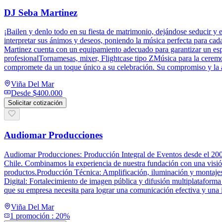
DJ Seba Martinez
¡Bailen y denlo todo en su fiesta de matrimonio, dejándose seducir y 
interpretar sus ánimos y deseos, poniendo la música perfecta para cad
Martinez cuenta con un equipamiento adecuado para garantizar un espec
profesionalTornamesas, mixer, Flightcase tipo ZMúsica para la ceremo
compromete da un toque único a su celebración. Su compromiso y la 
Viña Del Mar
Desde
$400.000
Solicitar cotización
Audiomar Producciones
Audiomar Producciones: Producción Integral de Eventos desde el 2000
Chile. Combinamos la experiencia de nuestra fundación con una visión
productos.Producción Técnica: Amplificación, iluminación y montajes 
Digital: Fortalecimiento de imagen pública y difusión multiplataforma 
que su empresa necesita para lograr una comunicación efectiva y una
Viña Del Mar
1
promoción
:
20%