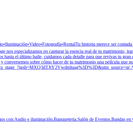
dio•Iluminación•Video•Fotografía•RentalTu historia merece ser contada
age nos especializamos en capturar la esencia real de tu matrimonio, 
s hasta el último baile, cuidamos cada detalle para que revivas tu gran
s y conversemos sobre cómo hacer de tu matrimonio una película que 
/_aura_stage_?igsh=MXQ3dTJtY2Vwdmluag%3D%3D&utm_source=qr
mos con:Audio e iluminación.Banqueteria.Salón de Eventos.Bandas en 