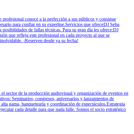
e profesional conoce a la perfección a sus públicos y consigue
esario para confiar en su expertise.Servicios que ofreceDJ Seba
osibilidades de fallas técnicas. Para su gran día les ofrece:DJ
n que refleja este profesional en cada proyecto al que se
nolvidable. ¡Reserven desde ya su fecha!
el sector de la producción audiovisual y organización de eventos en
tivos: Seminarios, congresos, aniversarios y lanzamientos de
 alta gama, banquetearía y coordinación de espectáculos.Estrategia
jecutar cada detalle para que nada falle. Somos el socio estratégico