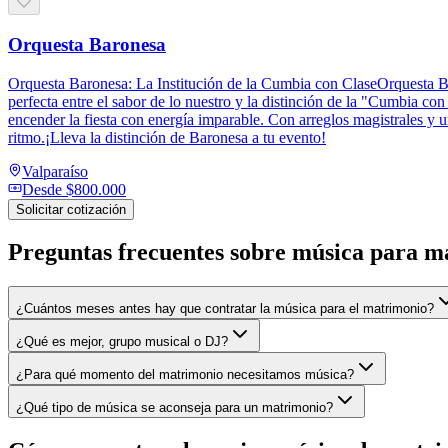
Orquesta Baronesa
Orquesta Baronesa: La Institución de la Cumbia con ClaseOrquesta Baro
perfecta entre el sabor de lo nuestro y la distinción de la "Cumbia con
encender la fiesta con energía imparable. Con arreglos magistrales y 
ritmo.¡Lleva la distinción de Baronesa a tu evento!
Valparaíso
Desde
$800.000
Solicitar cotización
Preguntas frecuentes sobre
música para m
¿Cuántos meses antes hay que contratar la música para el matrimonio?
¿Qué es mejor, grupo musical o DJ?
¿Para qué momento del matrimonio necesitamos música?
¿Qué tipo de música se aconseja para un matrimonio?