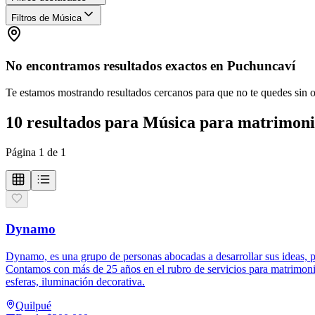
Filtros de Música
No encontramos resultados exactos en
Puchuncaví
Te estamos mostrando resultados cercanos para que no te quedes sin 
10
resultados
para
Música para matrimon
Página
1
de
1
Dynamo
Dynamo, es una grupo de personas abocadas a desarrollar sus ideas, pa
Contamos con más de 25 años en el rubro de servicios para matrimon
esferas, iluminación decorativa.
Quilpué