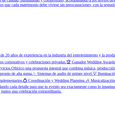
s de calidad, puntualidad y compromiso, acompañando a los novios desd
os que cada matrimonio debe vivirse sin preocupaciones, con la segur
e 20 años de experiencia en la industria del entretenimiento y la pro
ntos corporativos y celebraciones privadas.🏆 Ganador Wedding Awards 
ervicios.Ofrezco una propuesta integral que combina música, producción
 propio de alta gama.✨ Sistemas de audio de primer nivel.💡 Iluminació
s complementarios.💍 Coordinación y Wedding Planning.🎶 Musicalizaci
cuidando cada detalle para que tu evento sea exactamente como lo imag
untos una celebración extraordinaria.