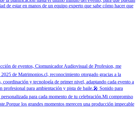
e la planificación hasta el último minuto del evento, para que puedan
idad de estar en manos de un equipo experto que sabe cómo hacer que
ducción de eventos, Ciomunicador Audiovisual de Profesion, me
2025 de Matrimonios.cl, reconocimiento otorgado gracias a la
, coordinación y tecnología de primer nivel, adaptando cada evento a
n profesional para ambientación y pista de baile.🎤 Sonido para
ón personalizada para cada momento de tu celebración.Mi compromiso
inaste.Porque los grandes momentos merecen una producción impecable