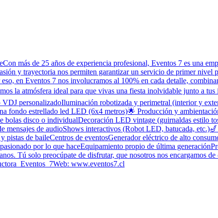
Con más de 25 años de experiencia profesional, Eventos 7 es una empre
sión y trayectoria nos permiten garantizar un servicio de primer nive
 eso, en Eventos 7 nos involucramos al 100% en cada detalle, combinan
s la atmósfera ideal para que vivas una fiesta inolvidable junto a tus
 VDJ personalizadoIluminación robotizada y perimetral (interior y exte
ina fondo estrellado led LED (6x4 metros)🌟 Producción y ambientació
e bolas disco o individualDecoración LED vintage (guirnaldas estilo t
e mensajes de audioShows interactivos (Robot LED, batucada, etc.)🎷 
 y pistas de baileCentros de eventosGenerador eléctrico de alto cons
pasionado por lo que haceEquipamiento propio de última generaciónPr
nos. Tú solo preocúpate de disfrutar, que nosotros nos encargamos de
uctora_Eventos_7Web: www.eventos7.cl