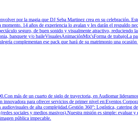
envolver por la magia que DJ Seba Martinez crea en su celebración. Est
a momento. 14 años de experiencia lo avalan y les darán el respaldo nec
táculo seguro, de buen sonido y visualmente atractivo, reduciendo las p
nia, banquete y/o baileVisualesAnimaciónMix'sForma de trabajoLa pasió
alegría complementan ese pack que hará de su matrimonio una ocasión i
.Con más de un cuarto de siglo de trayectoria, en Audiomar lideramos 
 innovadora para ofrecer servicios de primer nivel en:Eventos Corpora
audiovisuales de alta complejidad.Gestión 360°: Logística, catering de
(redes sociales y medios masivos).Nuestra misión es simple: evaluar y e
 imagen pública impecable.