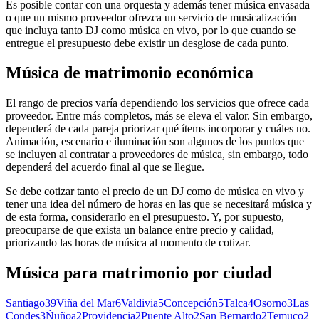
Es posible contar con una orquesta y además tener música envasada
o que un mismo proveedor ofrezca un servicio de musicalización
que incluya tanto DJ como música en vivo, por lo que cuando se
entregue el presupuesto debe existir un desglose de cada punto.
Música de matrimonio económica
El rango de precios varía dependiendo los servicios que ofrece cada
proveedor. Entre más completos, más se eleva el valor. Sin embargo,
dependerá de cada pareja priorizar qué ítems incorporar y cuáles no.
Animación, escenario e iluminación son algunos de los puntos que
se incluyen al contratar a proveedores de música, sin embargo, todo
dependerá del acuerdo final al que se llegue.
Se debe cotizar tanto el precio de un DJ como de música en vivo y
tener una idea del número de horas en las que se necesitará música y
de esta forma, considerarlo en el presupuesto. Y, por supuesto,
preocuparse de que exista un balance entre precio y calidad,
priorizando las horas de música al momento de cotizar.
Música para matrimonio
por ciudad
Santiago
39
Viña del Mar
6
Valdivia
5
Concepción
5
Talca
4
Osorno
3
Las
Condes
3
Ñuñoa
2
Providencia
2
Puente Alto
2
San Bernardo
2
Temuco
2