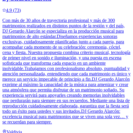
4.9
(
73
)
Con más de 30 años de trayectoria profesional y más de 300
matrimonios realizados en distintos puntos de la región y del país,
DJ Gerardo Alarcón se especializa en la producción musical para
matrimonios de alto estándar.Diseñamos experiencias sonoras
exclusivas, cuidadosamente planificadas junto a cada pareja, para
acompañar cada momento de su celebración: ceremonia, cóctel,
cena y fiesta. Nuestra propuesta combina criterio musical, tecnología
de primer nivel en sonido e iluminación, y una puesta en escena
sofisticada que transforma cada espacio en un ambiente
inolvidable.Trabajamos con profesionalismo absoluto, puntualidad y
atención personalizada, entendiendo que cada matrimonio es único y
merece un servicio impecable de principio a fin.DJ Gerardo Alarcón
exprime al máximo la capacidad de la música para amenizar y crear
una atmósfera que permita disfrutar de un matrimonio soñado. Su
experiencia servirá para apoyarles creando memorias inolvidables
que perdurarán para siempre en sus recuerdos. Mediante una lista de
reproducción cuidadosamente elaborada, garantiza que la fiesta será
todo un éxito para ustedes y sus invitados.DJ Gerardo Alarcón:
excelencia musical para matrimonios que se viven una sola vez… y
se recuerdan para siempre.
Valdivia