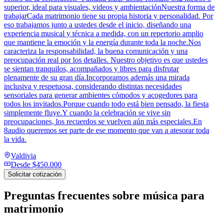
superior, ideal para visuales, videos y ambientaciónNuestra forma de
trabajarCada matrimonio tiene su propia historia y personalidad. Por
eso trabajamos junto a ustedes desde el inicio, diseñando una
experiencia musical y técnica a medida, con un repertorio amplio
que mantiene la emoción y la energía durante toda la noche.Nos
caracteriza la responsabilidad, la buena comunicación y una
preocupación real por los detalles. Nuestro objetivo es que ustedes
se sientan tranquilos, acompañados y libres para disfrutar
plenamente de su gran día.Incorporamos además una mirada
inclusiva y respetuosa, considerando distintas necesidades
sensoriales para generar ambientes cómodos y acogedores para
todos los invitados.Porque cuando todo está bien pensado, la fiesta
simplemente fluye.Y cuando la celebración se vive sin
preocupaciones, los recuerdos se vuelven aún más especiales.En
8audio queremos ser parte de ese momento que van a atesorar toda
la vida.
Valdivia
Desde
$450.000
Solicitar cotización
Preguntas frecuentes sobre
música para
matrimonio