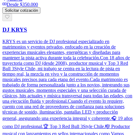
Desde
$350.000
Solicitar cotización
DJ KRYS
KRYS es un servicio de DJ profesional especializado en
matrimonios y eventos privados, enfocado en la creación de
experiencias musicales elegantes, energéticas y diseñadas para
mantener la pista activa durante toda la celebración.Con 18 años de
trayectoria como DJ (desde 2008), productor musical y Top 3 Red
Bull 3Style Chile, mi trabajo se centra en la lectura de pista en
tiempo real, la mezcla en vivo y la construcción de momentos
musicales precisos para cada etapa del evento.Cada matrimonio es
trabajado de forma personalizada junto a los novios, integrando sus
gustos musicales, momentos especiales y una selección curada de
clásicos, hits actuales y música transversal para todas las edades, con
una ejecución fluida y profesional.Cuando el evento lo requiere,
cuento con una red de proveedores de confianza para soluciones
técnicas de sonido, iluminación, pantallas LED y producción
general, asegurando una experiencia integral y coherente.🎧 19 años
como DJ profesional.🏆 Top 3 Red Bull 3Style Chile.🎼 Productor
musical con lanzamientos en sellos internacionales como Vamos