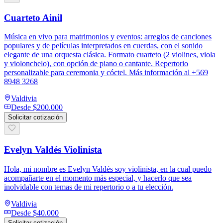
Cuarteto Ainil
Música en vivo para matrimonios y eventos: arreglos de canciones
populares y de películas interpretados en cuerdas, con el sonido
elegante de una orquesta clásica. Formato cuarteto (2 violines, viola
y violonchelo), con opción de piano o cantante. Repertorio
personalizable para ceremonia y cóctel. Más información al +569
8948 3268
Valdivia
Desde
$200.000
Solicitar cotización
Evelyn Valdés Violinista
Hola, mi nombre es Evelyn Valdés soy violinista, en la cual puedo
acompañarte en el momento más especial, y hacerlo que sea
inolvidable con temas de mi repertorio o a tu elección.
Valdivia
Desde
$40.000
Solicitar cotización