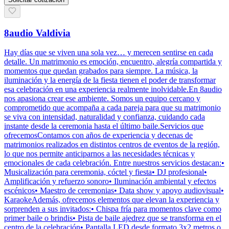
8audio Valdivia
Hay días que se viven una sola vez… y merecen sentirse en cada
detalle. Un matrimonio es emoción, encuentro, alegría compartida y
momentos que quedan grabados para siempre. La música, la
iluminación y la energía de la fiesta tienen el poder de transformar
esa celebración en una experiencia realmente inolvidable.En 8audio
nos apasiona crear ese ambiente. Somos un equipo cercano y
comprometido que acompaña a cada pareja para que su matrimonio
se viva con intensidad, naturalidad y confianza, cuidando cada
instante desde la ceremonia hasta el último baile.Servicios que
ofrecemosContamos con años de experiencia y decenas de
matrimonios realizados en distintos centros de eventos de la región,
lo que nos permite anticiparnos a las necesidades técnicas y
emocionales de cada celebración. Entre nuestros servicios destacan:•
Musicalización para ceremonia, cóctel y fiesta• DJ profesional•
Amplificación y refuerzo sonoro• Iluminación ambiental y efectos
escénicos• Maestro de ceremonias• Data show y apoyo audiovisual•
KaraokeAdemás, ofrecemos elementos que elevan la experiencia y
sorprenden a sus invitados:• Chispa fría para momentos clave como
primer baile o brindis• Pista de baile ajedrez que se transforma en el
centro de la celebración• Pantalla LED desde formato 3x2 metros o