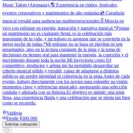
Music Talent (Alemania).🌎 Experiencia en clubes, festivales,
eventos corporativos y matrimonios de alto estándar.💿 Curaduría
musical versátil para audiencias multigeneracionales.🎚️ Mezcla en
vivo con enfoque en energía, transición y narrativa musical.*Porque
un matrimonio no es cualquier fiesta: es la celebración más
importante de tu vida, y mi trabajo es asegurar que se convierta en la
mejor noche de todas.*Mi enfoque no se basa en playlists ni sets
prearmados, sino en la lectura constante de la pista y la toma de
decisiones en tiempo real para mantener la energía, la conexión y el
movimiento durante toda la noche.Mi trayectoria como DJ
competitivo, productor y artista me ha permitido desarrollar un
criterio musical sólido y versátil, capaz de adaptarse a distintos
públicos sin perder identidad ni coherencia en la pista.Antes de cada
evento, trabajo directamente con los novios para entender su visión,
momentos clave y referencias musicales, asegurando una selección
cuidada y alineada con su historia.El objetivo es simple: una pista
llena, una experiencia fluida y una celebración que se sienta tan bien
como se recuerda.
Valdivia
Desde
$300.000
Solicitar cotización