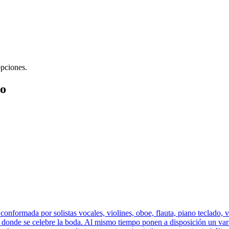
opciones.
io
onformada por solistas vocales, violines, oboe, flauta, piano teclado, v
r donde se celebre la boda. Al mismo tiempo ponen a disposición un var