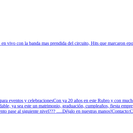
 en vivo con la banda mas prendida del circuito, Hits que marcaron epoc
 para eventos y celebracionesCon ya 20 años en este Rubro y con much
dable, ya sea este un matrimonio, graduación, cumpleaños, fiesta empre
ento pase al siguiente nivel??? .....Déjalo en nuestras manos!Contacto: