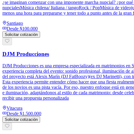
¿se imaginan comenzar con una imponente marcha nupcial? ¿por qué no 
nupcialesMúsica chilena/ Italiana / tangoRock / PopMúsica de videojue
menos una hora para prepararse y tener todo a punto antes de la gran f
Santiago
Desde
$100.000
Solicitar cotización
DJM Producciones
DJM Producciones es una empresa especializada en matrimonios en Sant
experiencia completa del evento: sonido profesional, iluminación de a
del proyecto está Alexis Marín (DJ FatBoozy)(ex DJ Marinetti), con t
Esta experiencia permite entender cómo hacer que una fiesta realmen
de los novios es una pista vacía. Por eso, nuestro enfoque está en ge
e iluminación, adaptándonos al estilo de cada matrimonio: desde cele
recibir una propuesta personalizada
Vitacura
Desde
$1.500.000
Solicitar cotización