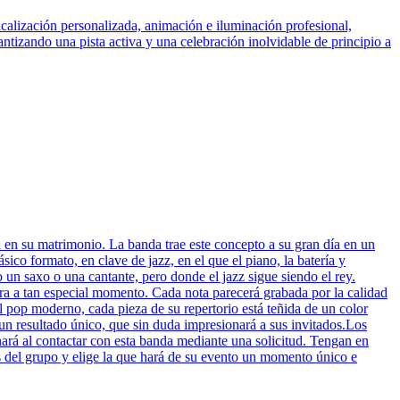
calización personalizada, animación e iluminación profesional,
antizando una pista activa y una celebración inolvidable de principio a
 en su matrimonio. La banda trae este concepto a su gran día en un
ico formato, en clave de jazz, en el que el piano, la batería y
un saxo o una cantante, pero donde el jazz sigue siendo el rey.
ra a tan especial momento. Cada nota parecerá grabada por la calidad
l pop moderno, cada pieza de su repertorio está teñida de un color
un resultado único, que sin duda impresionará a sus invitados.Los
ará al contactar con esta banda mediante una solicitud. Tengan en
 del grupo y elige la que hará de su evento un momento único e