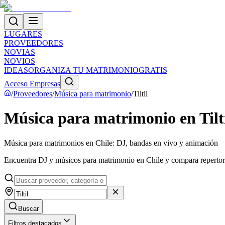
LUGARES
PROVEEDORES
NOVIAS
NOVIOS
IDEAS
ORGANIZA TU MATRIMONIO
GRATIS
Acceso Empresas
/
Proveedores
/
Música para matrimonio
/
Tiltil
Música para matrimonio en Tilt
Música para matrimonios en Chile: DJ, bandas en vivo y animación
Encuentra DJ y músicos para matrimonio en Chile y compara repertorios,
Buscar
Filtros destacados