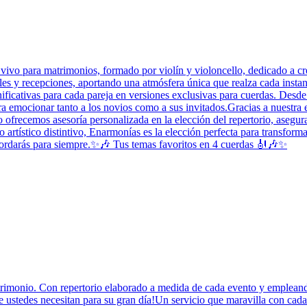
ivo para matrimonios, formado por violín y violoncello, dedicado a cr
es y recepciones, aportando una atmósfera única que realza cada instan
ficativas para cada pareja en versiones exclusivas para cuerdas. Desde l
 emocionar tanto a los novios como a sus invitados.Gracias a nuestra e
 ofrecemos asesoría personalizada en la elección del repertorio, asegu
 artístico distintivo, Enarmonías es la elección perfecta para transf
cordarás para siempre.✨🎶 Tus temas favoritos en 4 cuerdas 🎻🎶✨
imonio. Con repertorio elaborado a medida de cada evento y empleando s
e ustedes necesitan para su gran día!Un servicio que maravilla con cada 