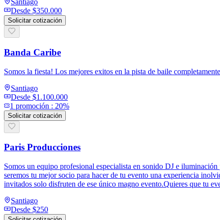
Santiago
Desde
$350.000
Solicitar cotización
Banda Caribe
Somos la fiesta! Los mejores exitos en la pista de baile completamente
Santiago
Desde
$1.100.000
1
promoción
:
20%
Solicitar cotización
Paris Producciones
Somos un equipo profesional especialista en sonido DJ e iluminación
seremos tu mejor socio para hacer de tu evento una experiencia inolvi
invitados solo disfruten de ese único magno evento.Quieres que tu ev
Santiago
Desde
$250
Solicitar cotización