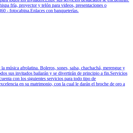
spa fría, proyector y telón para videos, presentaciones o
360 - fotocabina.Enlaces con banqueterías.
 la música afrolatina. Boleros, sones, salsa, chachachá, merengue y
os sus invitados bailarán y se divertirán de principio a fin.Servicios
uenta con los siguientes servicios para todo tipo de
celencia en su matrimonio, con la cual le darán el broche de oro a