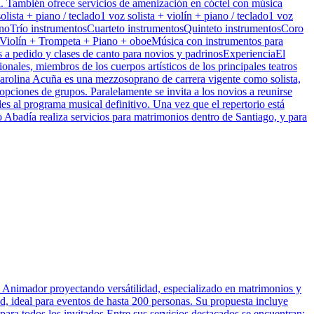
ca. También ofrece servicios de amenización en cóctel con música
ista + piano / teclado1 voz solista + violín + piano / teclado1 voz
 pianoTrío instrumentosCuarteto instrumentosQuinteto instrumentosCoro
 Violín + Trompeta + Piano + oboeMúsica con instrumentos para
s a pedido y clases de canto para novios y padrinosExperienciaEl
nales, miembros de los cuerpos artísticos de los principales teatros
 Carolina Acuña es una mezzosoprano de carrera vigente como solista,
opciones de grupos. Paralelamente se invita a los novios a reunirse
ales al programa musical definitivo. Una vez que el repertorio está
ro Abadía realiza servicios para matrimonios dentro de Santiago, y para
Animador proyectando versátilidad, especializado en matrimonios y
d, ideal para eventos de hasta 200 personas. Su propuesta incluye
ra todos los invitados.Entre sus servicios destacados se encuentran: