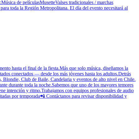
s:Música de películasMusetteValses tradicionales / marchas
ara toda la Región Metropolitana. El día del evento necesitará al
nto hasta el final de la fiesta.Más que solo música, diseñamos la
nvitados conectados — desde los más jóvenes hasta los adultos.Detrás
Blondie, Club de Baile, Candelaria y eventos de alto nivel en Chile.
tante durante toda la noche.Sabemos que uno de los mayores temores
iene intención y ritmo.Trabajamos con equipos profesionales de audio
mitadas por temporada📲 Contáctanos para revisar disponibilidad y