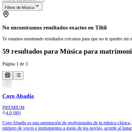
Filtros de Música
No encontramos resultados exactos en
Tiltil
Te estamos mostrando resultados cercanos para que no te quedes sin 
59
resultados
para
Música para matrimon
Página
1
de
3
Coro Abadía
PREMIUM
4.9
(
86
)
Coro Abadía es una agrupación de profesionales de la música clásica, c
número de voces e instrumentos a gusto de los novios, acorde al luga