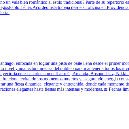
un vals bien romántico al estilo tradicional? Parte de su repertorio e
gosPablo Téllez Acordeonista trabaja desde su oficina en Providencia p
iesta.
iago, enfocada en lograr una pista de baile llena desde el primer mome
lto nivel y una lectura precisa del público para mantener a todos los i
rayectoria en escenarios como Teatro C, Amanda, Bosque LUz, Nikkita, 
te funcione, evitando los momentos muertos y asegurando energía cons
nerar una fiesta dinámica, elegante y entretenida, donde cada momento t
braciones elegantes hasta fiestas más intensas y modernas.📅 Fechas li