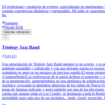
DJ profesional y productor de eventos, especializado en matrimonios 
creando experiencias dinámicas y memorables. Mi estilo se caracteriza 
fin.
Santiago
Desde
$250
Solicitar cotización
Triology Jazz Band
5.0
(
11
)
Una presentación de Triology Jazz Band siempre es un acierto, y es q
ambiente agradable y sofisticado y con una elegante puesta en escena.Cl
contrabajo se unen en un mosaico de precioso sonido.El grupo propone
¡Compruébenlo!Las preferencias de la pareja definen el repertorio y 
de la interpretación, sumergiéndolos en una atmósfera de sofisticación
jazzístico, evocando la atmósfera silenciosa de los clubes de Nueva 
temas de famosas películas y series también son una de las eleccione
cuenta que aunque están en Las Condes, se desplazan a toda la Regió
inolvidable para cada uno de sus invitados... boda, cóctel, recepción, f