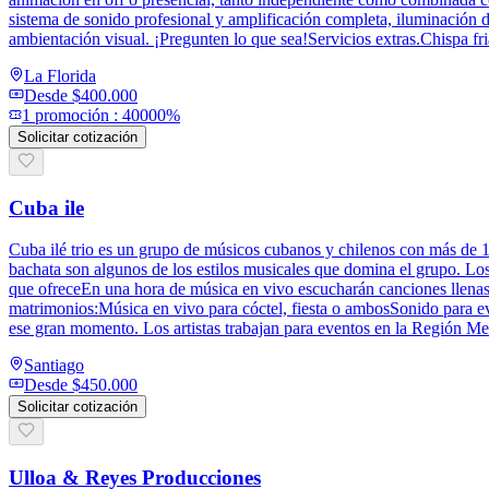
sistema de sonido profesional y amplificación completa, iluminación d
ambientación visual. ¡Pregunten lo que sea!Servicios extras.Chispa fr
La Florida
Desde
$400.000
1
promoción
:
40000%
Solicitar cotización
Cuba ile
Cuba ilé trio es un grupo de músicos cubanos y chilenos con más de 10
bachata son algunos de los estilos musicales que domina el grupo. Los a
que ofreceEn una hora de música en vivo escucharán canciones llenas de
matrimonios:Música en vivo para cóctel, fiesta o ambosSonido para ev
ese gran momento. Los artistas trabajan para eventos en la Región Met
Santiago
Desde
$450.000
Solicitar cotización
Ulloa & Reyes Producciones