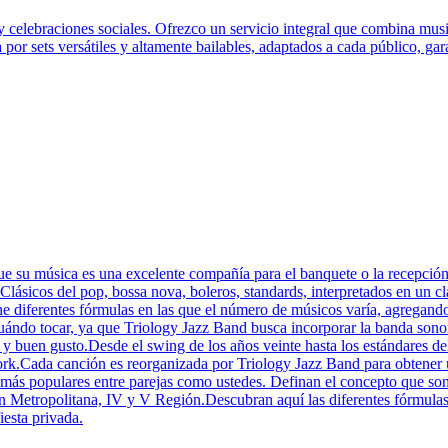
y celebraciones sociales. Ofrezco un servicio integral que combina musi
por sets versátiles y altamente bailables, adaptados a cada público, gar
ue su música es una excelente compañía para el banquete o la recepción
ásicos del pop, bossa nova, boleros, standards, interpretados en un clás
 diferentes fórmulas en las que el número de músicos varía, agregando 
cuándo tocar, ya que Triology Jazz Band busca incorporar la banda sono
 y buen gusto.Desde el swing de los años veinte hasta los estándares de
York.Cada canción es reorganizada por Triology Jazz Band para obtener 
s más populares entre parejas como ustedes. Definan el concepto que son
n Metropolitana, IV y V Región.Descubran aquí las diferentes fórmulas
iesta privada.