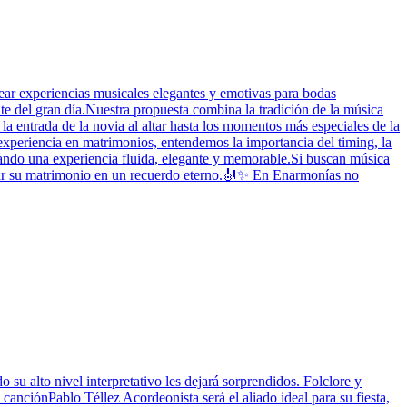
ear experiencias musicales elegantes y emotivas para bodas
te del gran día.Nuestra propuesta combina la tradición de la música
a entrada de la novia al altar hasta los momentos más especiales de la
xperiencia en matrimonios, entendemos la importancia del timing, la
rando una experiencia fluida, elegante y memorable.Si buscan música
ormar su matrimonio en un recuerdo eterno.🎻✨ En Enarmonías no
u alto nivel interpretativo les dejará sorprendidos. Folclore y
canciónPablo Téllez Acordeonista será el aliado ideal para su fiesta,