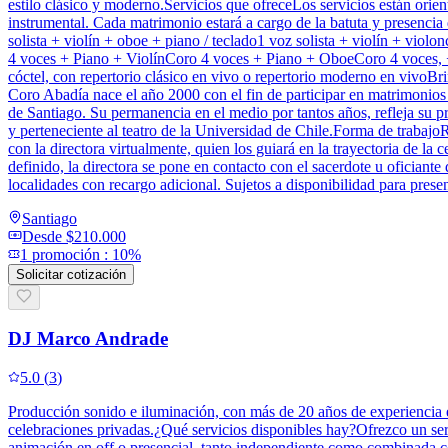
estilo clásico y moderno.Servicios que ofreceLos servicios están orie
instrumental. Cada matrimonio estará a cargo de la batuta y presencia 
solista + violín + oboe + piano / teclado1 voz solista + violín + vio
4 voces + Piano + ViolínCoro 4 voces + Piano + OboeCoro 4 voces, 
cóctel, con repertorio clásico en vivo o repertorio moderno en vivoB
Coro Abadía nace el año 2000 con el fin de participar en matrimonios y
de Santiago. Su permanencia en el medio por tantos años, refleja su p
y perteneciente al teatro de la Universidad de Chile.Forma de trabajo
con la directora virtualmente, quien los guiará en la trayectoria de la 
definido, la directora se pone en contacto con el sacerdote u oficiant
localidades con recargo adicional. Sujetos a disponibilidad para prese
Santiago
Desde
$210.000
1
promoción
:
10%
Solicitar cotización
DJ Marco Andrade
5.0
(
3
)
Producción sonido e iluminación, con más de 20 años de experiencia
celebraciones privadas.¿Qué servicios disponibles hay?Ofrezco un serv
animación en off o presencial, tanto independiente como combinada co