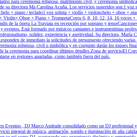
ntados para ceremonia religiosa, matrimonio civil, y ceremonia simbóli
de su directora Ma Carolina Acuña. Los servicios sugeridos son:1 voz sol
lonchelo + piano / teclado1 voz solista + violín + violonchelo + oboe +
+ Violin+ Oboe + Piano + TrompetaCoros 6, 8, 10, 12, 14, 16 voces +
rindis de la ópera La Traviata en recepción por soprano y tenorCancione
 eventos. Está formado por músicos cantantes e instrumentistas profesio
rofesionalismo, solidez, experiencia y asertividad. Su directora, María
Responden de inmediato la solicitudes de presupuesto ofreciendo varias 
ceremonia religiosa, civil o simbólica y en conjunto darán los toques fin
e de la ceremonia para coordinar últimos detalles.Zona de servicioEl Co
ntarse en regiones apartadas, como también fuera del país.
 en Eventos , DJ Marco Andrade consolidado como un DJ profesional y 
icio integral de música, animación, sonido e iluminación de alta calida
n su rol como DJ, asegurando una experiencia dinámica y entretenida pa