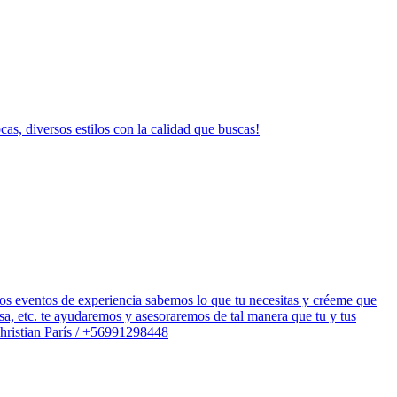
as, diversos estilos con la calidad que buscas!
os eventos de experiencia sabemos lo que tu necesitas y créeme que
sa, etc. te ayudaremos y asesoraremos de tal manera que tu y tus
Christian París / +56991298448