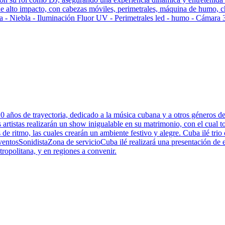
e alto impacto, con cabezas móviles, perimetrales, máquina de humo, chi
ia - Niebla - Iluminación Fluor UV - Perimetrales led - humo - Cámara 
 años de trayectoria, dedicado a la música cubana y a otros géneros de
rtistas realizarán un show inigualable en su matrimonio, con el cual tod
 ritmo, las cuales crearán un ambiente festivo y alegre. Cuba ilé trio c
entosSonidistaZona de servicioCuba ilé realizará una presentación de ex
ropolitana, y en regiones a convenir.