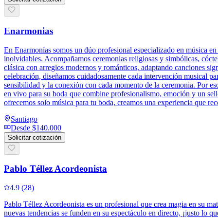
Enarmonias
En Enarmonías somos un dúo profesional especializado en música en v
inolvidables. Acompañamos ceremonias religiosas y simbólicas, cóctel
clásica con arreglos modernos y románticos, adaptando canciones signi
celebración, diseñamos cuidadosamente cada intervención musical para
sensibilidad y la conexión con cada momento de la ceremonia. Por eso
en vivo para su boda que combine profesionalismo, emoción y un sello
ofrecemos solo música para tu boda, creamos una experiencia que re
Santiago
Desde
$140.000
Solicitar cotización
Pablo Téllez Acordeonista
4.9
(
28
)
Pablo Téllez Acordeonista es un profesional que crea magia en su matr
nuevas tendencias se funden en su espectáculo en directo, ¡justo lo qu