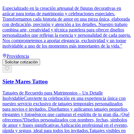
Especializado en la creación artesanal de figuras decorativas en
azúcar para tortas de matrimonio y celebraciones especiales.
Transformamos cada historia de amor en una pieza única, elaborada
con dedicación, precisión y atención a los detalles. Nuestro trabajo
combina arte, creatividad y técnica pastelera para ofrecer diseños
personalizados que reflejan la esencia y personalidad de cada pareja.
Nos comprometemos a aportar elegancia, exclusividad y un toque
inolvidable a uno de los momentos más importantes de la vida."
Providencia
Solicitar cotización
Siete Mares Tattoo
Tatuajes de Recuerdo para Matrimonios – Un Detalle
InolvidableConvierte tu celebración en una experiencia única con
nuestro servicio exclusivo de tatuajes temporales personalizados
para novios e invitados. Diseñamos y aplicamos tatuajes pequeños,
elegantes y fotogénicos que capturan el espíritu de tu gran día.¿Qué
ofrecemos?Diseños personalizados con nombres, fechas, símbolos
de amor y frases significativas.Aplicación profesional en el evento,
rápida y segura, ideal para todos los invitados.Tatuajes visibles en