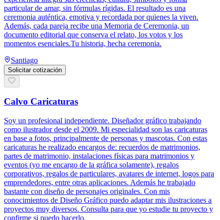
particular de amar, sin fórmulas rígidas. El resultado es una
ceremonia auténtica, emotiva y recordada por quienes la viven.
Además, cada pareja recibe una Memoria de Ceremonia, un
documento editorial que conserva el relato, los votos y los
momentos esenciales.Tu historia, hecha ceremonia.
Santiago
Solicitar cotización
Calvo Caricaturas
Soy un profesional independiente. Diseñador gráfico trabajando
como ilustrador desde el 2009. Mi especialidad son las caricaturas
en base a fotos, principalmente de personas y mascotas. Con estas
caricaturas he realizado encargos de: recuerdos de matrimonios,
partes de matrimonio, instalaciones físicas para matrimonios y
eventos (yo me encargo de la gráfica solamente), regalos
corporativos, regalos de particulares, avatares de internet, logos para
emprendedores, entre otras aplicaciones. Además he trabajado
bastante con diseño de personajes originales. Con mis
conocimientos de Diseño Gráfico puedo adaptar mis ilustraciones a
proyectos muy diversos. Consulta para que yo estudie tu proyecto y
confirme si puedo hacerlo.