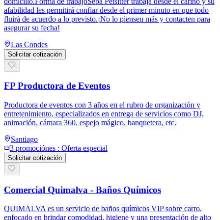
domicilio.Forma de trabajoSeba Petsitter trabaja desde el cariño y su
afabilidad les permitirá confiar desde el primer minuto en que todo
fluirá de acuerdo a lo previsto.¡No lo piensen más y contacten para
asegurar su fecha!
Las Condes
Solicitar cotización
FP Productora de Eventos
Productora de eventos con 3 años en el rubro de organización y
entretenimiento, especializados en entrega de servicios como DJ,
animación, cámara 360, espejo mágico, banquetera, etc.
Santiago
3
promoción
es
:
Oferta especial
Solicitar cotización
Comercial Quimalva - Baños Químicos
QUIMALVA es un servicio de baños químicos VIP sobre carro,
enfocado en brindar comodidad, higiene y una presentación de alto