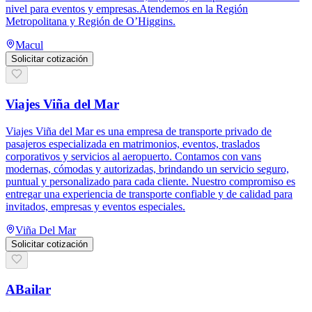
nivel para eventos y empresas.Atendemos en la Región
Metropolitana y Región de O’Higgins.
Macul
Solicitar cotización
Viajes Viña del Mar
Viajes Viña del Mar es una empresa de transporte privado de
pasajeros especializada en matrimonios, eventos, traslados
corporativos y servicios al aeropuerto. Contamos con vans
modernas, cómodas y autorizadas, brindando un servicio seguro,
puntual y personalizado para cada cliente. Nuestro compromiso es
entregar una experiencia de transporte confiable y de calidad para
invitados, empresas y eventos especiales.
Viña Del Mar
Solicitar cotización
ABailar