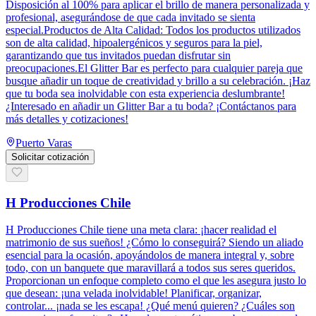
Disposición al 100% para aplicar el brillo de manera personalizada y
profesional, asegurándose de que cada invitado se sienta
especial.Productos de Alta Calidad: Todos los productos utilizados
son de alta calidad, hipoalergénicos y seguros para la piel,
garantizando que tus invitados puedan disfrutar sin
preocupaciones.El Glitter Bar es perfecto para cualquier pareja que
busque añadir un toque de creatividad y brillo a su celebración. ¡Haz
que tu boda sea inolvidable con esta experiencia deslumbrante!
¿Interesado en añadir un Glitter Bar a tu boda? ¡Contáctanos para
más detalles y cotizaciones!
Puerto Varas
Solicitar cotización
H Producciones Chile
H Producciones Chile tiene una meta clara: ¡hacer realidad el
matrimonio de sus sueños! ¿Cómo lo conseguirá? Siendo un aliado
esencial para la ocasión, apoyándolos de manera integral y, sobre
todo, con un banquete que maravillará a todos sus seres queridos.
Proporcionan un enfoque completo como el que les asegura justo lo
que desean: ¡una velada inolvidable! Planificar, organizar,
controlar... ¡nada se les escapa! ¿Qué menú quieren? ¿Cuáles son