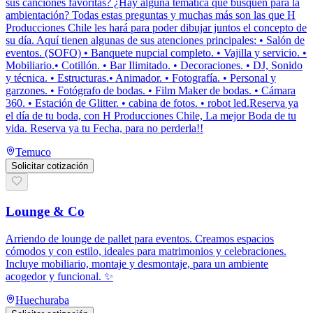
sus canciones favoritas? ¿Hay alguna temática que busquen para la
ambientación? Todas estas preguntas y muchas más son las que H
Producciones Chile les hará para poder dibujar juntos el concepto de
su día. Aquí tienen algunas de sus atenciones principales: • Salón de
eventos. (SOFO) • Banquete nupcial completo. • Vajilla y servicio. •
Mobiliario.• Cotillón. • Bar Ilimitado. • Decoraciones. • DJ, Sonido
y técnica. • Estructuras.• Animador. • Fotografía. • Personal y
garzones. • Fotógrafo de bodas. • Film Maker de bodas. • Cámara
360. • Estación de Glitter. • cabina de fotos. • robot led.Reserva ya
el día de tu boda, con H Producciones Chile, La mejor Boda de tu
vida. Reserva ya tu Fecha, para no perderla!!
Temuco
Solicitar cotización
Lounge & Co
Arriendo de lounge de pallet para eventos. Creamos espacios
cómodos y con estilo, ideales para matrimonios y celebraciones.
Incluye mobiliario, montaje y desmontaje, para un ambiente
acogedor y funcional. ✨
Huechuraba