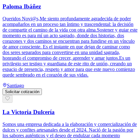
Paloma Ibáñez
Queridos Novi@s,Me siento profundamente agradecida de poder
acompañarlos en un proceso tan íntimo y trascendental: la decisión
de compartir el camino de la vida con otra alma.Sostener y guiar este
momento es para mí un acto sagrado, donde dos historias, dos
corazones y dos caminos se encuentran para fundirse en un vínculo
de amor consciente. Es el instante en que dejan de caminar como
dos seres separados para convertirse en una unidad sagrada,
honrando el compromiso de crecer, aprender y amar juntos.Es un
privilegio ser testigo y guardiana de este rito de unión, creando un
espacio de presencia, respeto y amor para que este nuevo comienzo
quede sembrado en el corazón de sus vidas.
Santiago
Solicitar cotización
La Victoria Dulcería
Somos una empresa dedicada a la elaboración y comercialización de
dulces y confites artesanales desde el 2024. Nació de la pasión por
los sabores auténticos y el deseo de endulzar cada momento