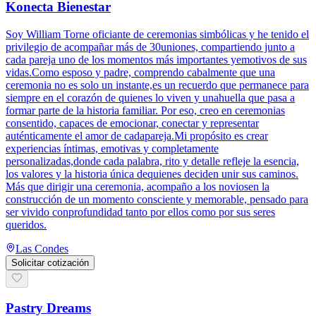
Konecta Bienestar
Soy William Torne oficiante de ceremonias simbólicas y he tenido el
privilegio de acompañar más de 30uniones, compartiendo junto a
cada pareja uno de los momentos más importantes yemotivos de sus
vidas.Como esposo y padre, comprendo cabalmente que una
ceremonia no es solo un instante,es un recuerdo que permanece para
siempre en el corazón de quienes lo viven y unahuella que pasa a
formar parte de la historia familiar. Por eso, creo en ceremonias
consentido, capaces de emocionar, conectar y representar
auténticamente el amor de cadapareja.Mi propósito es crear
experiencias íntimas, emotivas y completamente
personalizadas,donde cada palabra, rito y detalle refleje la esencia,
los valores y la historia única dequienes deciden unir sus caminos.
Más que dirigir una ceremonia, acompaño a los noviosen la
construcción de un momento consciente y memorable, pensado para
ser vivido conprofundidad tanto por ellos como por sus seres
queridos.
Las Condes
Solicitar cotización
Pastry Dreams