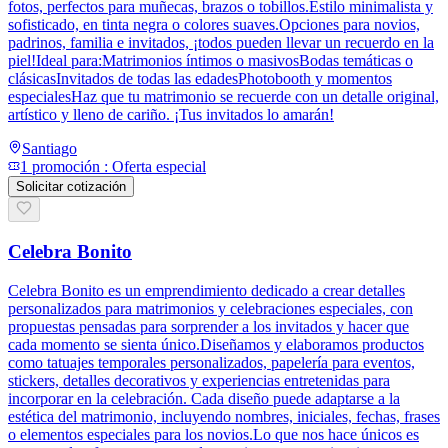
fotos, perfectos para muñecas, brazos o tobillos.Estilo minimalista y
sofisticado, en tinta negra o colores suaves.Opciones para novios,
padrinos, familia e invitados, ¡todos pueden llevar un recuerdo en la
piel!Ideal para:Matrimonios íntimos o masivosBodas temáticas o
clásicasInvitados de todas las edadesPhotobooth y momentos
especialesHaz que tu matrimonio se recuerde con un detalle original,
artístico y lleno de cariño. ¡Tus invitados lo amarán!
Santiago
1
promoción
:
Oferta especial
Solicitar cotización
Celebra Bonito
Celebra Bonito es un emprendimiento dedicado a crear detalles
personalizados para matrimonios y celebraciones especiales, con
propuestas pensadas para sorprender a los invitados y hacer que
cada momento se sienta único.Diseñamos y elaboramos productos
como tatuajes temporales personalizados, papelería para eventos,
stickers, detalles decorativos y experiencias entretenidas para
incorporar en la celebración. Cada diseño puede adaptarse a la
estética del matrimonio, incluyendo nombres, iniciales, fechas, frases
o elementos especiales para los novios.Lo que nos hace únicos es