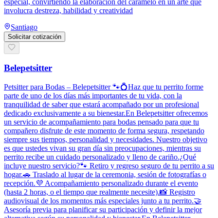
especial, convirtiendo la elaboración del caramelo en un arte que
involucra destreza, habilidad y creatividad
Santiago
Solicitar cotización
Belepetsitter
Petsitter para Bodas – Belepetsitter 🐾💍Haz que tu perrito forme
parte de uno de los días más importantes de tu vida, con la
tranquilidad de saber que estará acompañado por un profesional
dedicado exclusivamente a su bienestar.En Belepetsitter ofrecemos
un servicio de acompañamiento para bodas pensado para que tu
compañero disfrute de este momento de forma segura, respetando
siempre sus tiempos, personalidad y necesidades. Nuestro objetivo
es que ustedes vivan su gran día sin preocupaciones, mientras su
perrito recibe un cuidado personalizado y lleno de cariño.¿Qué
incluye nuestro servicio?🐾 Retiro y regreso seguro de tu perrito a su
hogar.🚗 Traslado al lugar de la ceremonia, sesión de fotografías o
recepción.💜 Acompañamiento personalizado durante el evento
(hasta 2 horas, o el tiempo que realmente necesite).📸 Registro
audiovisual de los momentos más especiales junto a tu perrito.🤝
Asesoría previa para planificar su participación y definir la mejor