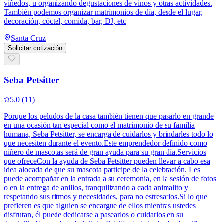
viñedos, u organizando degustaciones de vinos y otras actividades.
También podemos organizar matrimonios de día, desde el lugar,
decoración, cóctel, comida, bar, DJ, etc
Santa Cruz
Solicitar cotización
Seba Petsitter
5.0
(
11
)
Porque los peludos de la casa también tienen que pasarlo en grande
en una ocasión tan especial como el matrimonio de su familia
humana, Seba Petsitter, se encarga de cuidarlos y brindarles todo lo
que necesiten durante el evento.Este emprendedor definido como
niñero de mascotas será de gran ayuda para su gran día.Servicios
que ofreceCon la ayuda de Seba Petsitter pueden llevar a cabo esa
idea alocada de que su mascota participe de la celebración. Les
puede acompañar en la entrada a su ceremonia, en la sesión de fotos
o en la entrega de anillos, tranquilizando a cada animalito y
respetando sus ritmos y necesidades, para no estresarlos.Si lo que
prefieren es que alguien se encargue de ellos mientras ustedes
disfrutan, él puede dedicarse a pasearlos o cuidarlos en su