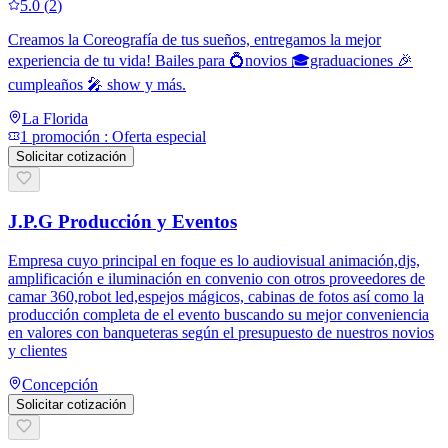
5.0
(
2
)
Creamos la Coreografía de tus sueños, entregamos la mejor
experiencia de tu vida! Bailes para 💍novios 🎓graduaciones 🎉
cumpleaños 🎤 show y más.
La Florida
1
promoción
:
Oferta especial
Solicitar cotización
J.P.G Producción y Eventos
Empresa cuyo principal en foque es lo audiovisual animación,djs,
amplificación e iluminación en convenio con otros proveedores de
camar 360,robot led,espejos mágicos, cabinas de fotos así como la
producción completa de el evento buscando su mejor conveniencia
en valores con banqueteras según el presupuesto de nuestros novios
y clientes
Concepción
Solicitar cotización