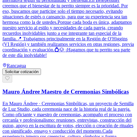
alternativa según su personalidad y bienestar.En Belepetsitter
creemos que el bienestar de tu perrito siempre es la prioridad. Por
eso, buscamos que participe solo el tiempo necesario, evitando
situaciones de estrés o cansancio, para que su experiencia sea tan
hermosa como la de ustedes.Porque cada boda es única, adaptamos
nuestro servicio al estilo y necesidades de cada pareja, creando
recuerdos inolvidables junto a ese integrante tan especial de la
familia.📍 Trabajamos principalmente en la Región de O'Higgins
(VI Región) y también realizamos servicios en otras regiones, previa
coordinación y evaluación.💍🐶 ¡Hagamos que tu perrito sea parte
de este día inolvidable!
Rancagua
Solicitar cotización
Mauro Ándree Maestro de Ceremonias Simbólicas
En Mauro Ándree · Ceremonias Simbólicas, un proyecto de Semilla
de Luz Studio, cada ceremonia nace de la historia real de la pareja.
Como oficiante y maestro de ceremonias, acompaño el proceso con
cercanía y profesionalismo: reuniones, entrevistas, construcción del
guion, apoyo en la escritura de votos, elección o creación de rituales
con significado, ensayo y conducción del momento.Cada
experiencia integra sus creencias, cultura, símbolos y forma