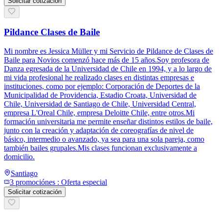
Solicitar cotización
Pildance Clases de Baile
Mi nombre es Jessica Müller y mi Servicio de Pildance de Clases de
Baile para Novios comenzó hace más de 15 años.Soy profesora de
Danza egresada de la Universidad de Chile en 1994, y a lo largo de
mi vida profesional he realizado clases en distintas empresas e
instituciones, como por ejemplo: Corporación de Deportes de la
Municipalidad de Providencia, Estadio Croata, Universidad de
Chile, Universidad de Santiago de Chile, Universidad Central,
empresa L'Oreal Chile, empresa Deloitte Chile, entre otros.Mi
formación universitaria me permite enseñar distintos estilos de baile,
junto con la creación y adaptación de coreografías de nivel de
básico, intermedio o avanzado, ya sea para una sola pareja, como
también bailes grupales.Mis clases funcionan exclusivamente a
domicilio.
Santiago
3
promoción
es
:
Oferta especial
Solicitar cotización