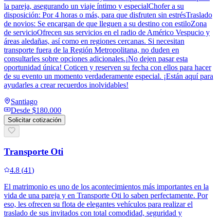
la pareja, asegurando un viaje íntimo y especialChofer a su
disposición: Por 4 horas o más, para que disfruten sin estrésTraslado
de novios: Se encargan de que lleguen a su destino con estiloZona
de servicioOfrecen sus servicios en el radio de Américo Vespucio y
áreas aledañas, así como en regiones cercanas. Si necesitan
transporte fuera de la Región Metropolitana, no duden en
consultarles sobre opciones adicionales.¡No dejen pasar esta
oportunidad única! Coticen y reserven su fecha con ellos para hacer
de su evento un momento verdaderamente especial. ¡Están aquí para
ayudarles a crear recuerdos inolvidables!
Santiago
Desde
$180.000
Solicitar cotización
Transporte Oti
4.8
(
41
)
El matrimonio es uno de los acontecimientos más importantes en la
vida de una pareja y en Transporte Oti lo saben perfectamente. Por
eso, les ofrecen su flota de elegantes vehículos para realizar el
traslado de sus invitados con total comodidad, seguridad y