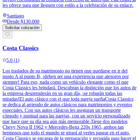
les ofrece para que lleguen con estilo a la celebración de su enlace.
Santiago
Desde
$130.000
Solicitar cotización
Costa Classics
5.0
(
1
)
Los traslados de su matrimonio no tienen que quedarse en ir del
punto A al punto B, ¡deben ser una experiencia que atesoren por
siempre! Para eso, nada como un vehículo elegante como el que
Costa Classics les brindará. Descubran la distinción que los autos de
la empresa desprenderán en su gran día, ¡se robarán todas las
miradas!El auto clásico con el que toda pareja sueñaCosta Classics
se dedica al arriendo de autos clásicos para matrimonios y eventos
especiales. Con sus autos clásicos les aseguran un transporte
cómodo y puntual para las parejas, con un servicio personalizado
que hace que su día sea aún más memorable.Tiene dos modelos
Chevy Nova II 1962 y Mercedes-Benz 220s 1965, ambos tan
hermosos que todo el mundo se girará al verles pasear en el auto.
Costa Classics se encarga de la preparación y recogida para hacer el