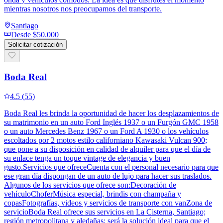
mientras nosotros nos preocupamos del transporte.
Santiago
Desde
$50.000
Solicitar cotización
Boda Real
4.5
(
55
)
Boda Real les brinda la oportunidad de hacer los desplazamientos de
su matrimonio en un auto Ford Inglés 1937 o un Furgón GMC 1958
o un auto Mercedes Benz 1967 o un Ford A 1930 o los vehículos
escoltados por 2 motos estilo californiano Kawasaki Vulcan 900;
que pone a su disposición en calidad de alquiler para que el día de
su enlace tenga un toque vintage de elegancia y buen
gusto.Servicios que ofreceCuenta con el personal necesario para que
ese gran día dispongan de un auto de lujo para hacer sus traslados.
Algunos de los servicios que ofrece son:Decoración de
vehículoChoferMúsica especial, brindis con champaña y
copasFotografías, videos y servicios de transporte con vanZona de
servicioBoda Real ofrece sus servicios en La Cisterna, Santiago;
región metropolitana y aledañas; será la solución ideal para que el