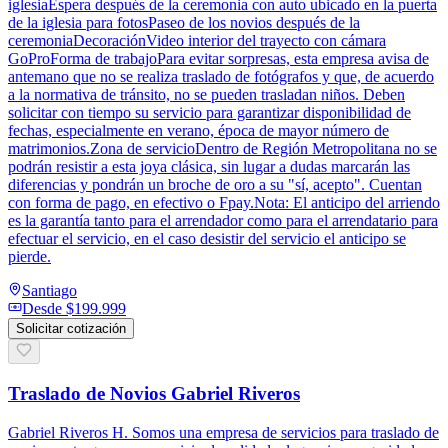
iglesiaEspera después de la ceremonia con auto ubicado en la puerta
de la iglesia para fotosPaseo de los novios después de la
ceremoniaDecoraciónVideo interior del trayecto con cámara
GoProForma de trabajoPara evitar sorpresas, esta empresa avisa de
antemano que no se realiza traslado de fotógrafos y que, de acuerdo
a la normativa de tránsito, no se pueden trasladan niños. Deben
solicitar con tiempo su servicio para garantizar disponibilidad de
fechas, especialmente en verano, época de mayor número de
matrimonios.Zona de servicioDentro de Región Metropolitana no se
podrán resistir a esta joya clásica, sin lugar a dudas marcarán las
diferencias y pondrán un broche de oro a su "sí, acepto". Cuentan
con forma de pago, en efectivo o Fpay.Nota: El anticipo del arriendo
es la garantía tanto para el arrendador como para el arrendatario para
efectuar el servicio, en el caso desistir del servicio el anticipo se
pierde.
Santiago
Desde
$199.999
Solicitar cotización
Traslado de Novios Gabriel Riveros
Gabriel Riveros H. Somos una empresa de servicios para traslado de