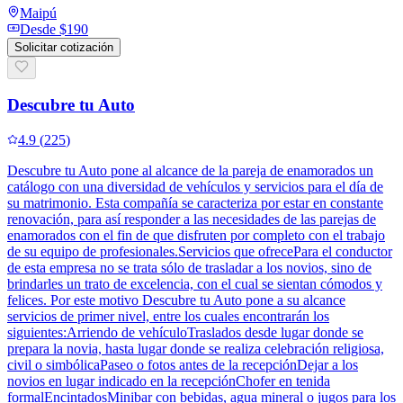
Maipú
Desde
$190
Solicitar cotización
Descubre tu Auto
4.9
(
225
)
Descubre tu Auto pone al alcance de la pareja de enamorados un
catálogo con una diversidad de vehículos y servicios para el día de
su matrimonio. Esta compañía se caracteriza por estar en constante
renovación, para así responder a las necesidades de las parejas de
enamorados con el fin de que disfruten por completo con el trabajo
de su equipo de profesionales.Servicios que ofrecePara el conductor
de esta empresa no se trata sólo de trasladar a los novios, sino de
brindarles un trato de excelencia, con el cual se sientan cómodos y
felices. Por este motivo Descubre tu Auto pone a su alcance
servicios de primer nivel, entre los cuales encontrarán los
siguientes:Arriendo de vehículoTraslados desde lugar donde se
prepara la novia, hasta lugar donde se realiza celebración religiosa,
civil o simbólicaPaseo o fotos antes de la recepciónDejar a los
novios en lugar indicado en la recepciónChofer en tenida
formalEncintadosMinibar con bebidas, agua mineral o jugos para los