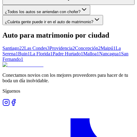
¿Todos los autos se arriendan con chofer?
¿Cuánta gente puede ir en el auto de matrimonio?
Auto para matrimonio
por ciudad
Santiago
22
Las Condes
3
Providencia
2
Concepción
2
Maipú
1
La
Serena
1
Buin
1
La Florida
1
Padre Hurtado
1
Malloa
1
Nancagua
1
San
Fernando
1
Conectamos novios con los mejores proveedores para hacer de tu
boda un día inolvidable.
Síguenos