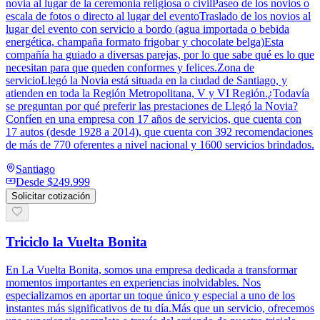
novia al lugar de la ceremonia religiosa o civilPaseo de los novios o
escala de fotos o directo al lugar del eventoTraslado de los novios al
lugar del evento con servicio a bordo (agua importada o bebida
energética, champaña formato frigobar y chocolate belga)Esta
compañía ha guiado a diversas parejas, por lo que sabe qué es lo que
necesitan para que queden conformes y felices.Zona de
servicioLlegó la Novia está situada en la ciudad de Santiago, y
atienden en toda la Región Metropolitana, V y VI Región.¿Todavía
se preguntan por qué preferir las prestaciones de Llegó la Novia?
Confíen en una empresa con 17 años de servicios, que cuenta con
17 autos (desde 1928 a 2014), que cuenta con 392 recomendaciones
de más de 770 oferentes a nivel nacional y 1600 servicios brindados.
Santiago
Desde
$249.999
Solicitar cotización
Triciclo la Vuelta Bonita
En La Vuelta Bonita, somos una empresa dedicada a transformar
momentos importantes en experiencias inolvidables. Nos
especializamos en aportar un toque único y especial a uno de los
instantes más significativos de tu día.Más que un servicio, ofrecemos