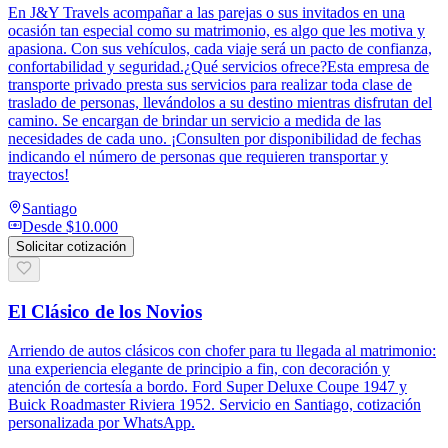
En J&Y Travels acompañar a las parejas o sus invitados en una
ocasión tan especial como su matrimonio, es algo que les motiva y
apasiona. Con sus vehículos, cada viaje será un pacto de confianza,
confortabilidad y seguridad.¿Qué servicios ofrece?Esta empresa de
transporte privado presta sus servicios para realizar toda clase de
traslado de personas, llevándolos a su destino mientras disfrutan del
camino. Se encargan de brindar un servicio a medida de las
necesidades de cada uno. ¡Consulten por disponibilidad de fechas
indicando el número de personas que requieren transportar y
trayectos!
Santiago
Desde
$10.000
Solicitar cotización
El Clásico de los Novios
Arriendo de autos clásicos con chofer para tu llegada al matrimonio:
una experiencia elegante de principio a fin, con decoración y
atención de cortesía a bordo. Ford Super Deluxe Coupe 1947 y
Buick Roadmaster Riviera 1952. Servicio en Santiago, cotización
personalizada por WhatsApp.