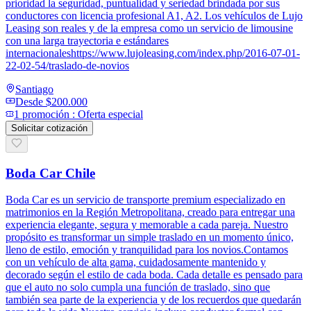
prioridad la seguridad, puntualidad y seriedad brindada por sus
conductores con licencia profesional A1, A2. Los vehículos de Lujo
Leasing son reales y de la empresa como un servicio de limousine
con una larga trayectoria e estándares
internacionaleshttps://www.lujoleasing.com/index.php/2016-07-01-
22-02-54/traslado-de-novios
Santiago
Desde
$200.000
1
promoción
:
Oferta especial
Solicitar cotización
Boda Car Chile
Boda Car es un servicio de transporte premium especializado en
matrimonios en la Región Metropolitana, creado para entregar una
experiencia elegante, segura y memorable a cada pareja. Nuestro
propósito es transformar un simple traslado en un momento único,
lleno de estilo, emoción y tranquilidad para los novios.Contamos
con un vehículo de alta gama, cuidadosamente mantenido y
decorado según el estilo de cada boda. Cada detalle es pensado para
que el auto no solo cumpla una función de traslado, sino que
también sea parte de la experiencia y de los recuerdos que quedarán