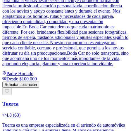
para toda la vida.Nuestro servicio incluye conductor formal con
licencia profesional, atención personalizada, coordinación directa
con los novios y apoyo constante antes y durante el evento. Nos
adaptamos a los horarios, rutas y necesidades de cada pareja,
ofreciendo puntualidad, comodidad y una presentación
impecable.En Boda Car entendemos que cada matrimonio es
diferente. Por eso, brindamos flexibilidad para sesiones fotográficas,
tiempos de espera, traslados adicionales y ajustes especiales según lo
que cada cliente necesite. Nuestro compromiso es entregar un
servicio confiable, cercano y profesional, que permita a los novios
disfrutar su día sin preocupaciones.Boda Car no solo transporta, sino
que acompaña uno de los momentos más importantes de la vida,
aportando elegancia, glamour y una experiencia inolvidable.
Padre Hurtado
Desde
$100.000
Solicitar cotización
Tuerca
4.8
(
63
)
Tuerca es una empresa especializada en el arriendo de automóviles
antiguos y clásicos. La empresa tiene 24 años de experiencia