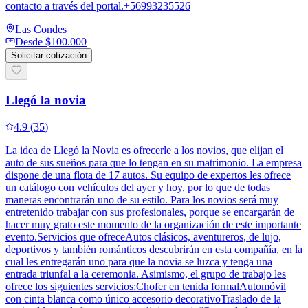
contacto a través del portal.+56993235526
Las Condes
Desde
$100.000
Solicitar cotización
Llegó la novia
4.9
(
35
)
La idea de Llegó la Novia es ofrecerle a los novios, que elijan el
auto de sus sueños para que lo tengan en su matrimonio. La empresa
dispone de una flota de 17 autos. Su equipo de expertos les ofrece
un catálogo con vehículos del ayer y hoy, por lo que de todas
maneras encontrarán uno de su estilo. Para los novios será muy
entretenido trabajar con sus profesionales, porque se encargarán de
hacer muy grato este momento de la organización de este importante
evento.Servicios que ofreceAutos clásicos, aventureros, de lujo,
deportivos y también románticos descubrirán en esta compañía, en la
cual les entregarán uno para que la novia se luzca y tenga una
entrada triunfal a la ceremonia. Asimismo, el grupo de trabajo les
ofrece los siguientes servicios:Chofer en tenida formalAutomóvil
con cinta blanca como único accesorio decorativoTraslado de la