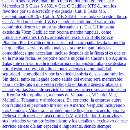
Cat .R Rolls Royce Phantom o bien el moderno Nuevo Cat.S
Mercedes B S Class S 450L y Cat. C Cadillac XTS-L, son los
favoritos por su discreción y elegancia (Cat. E Tesla MS,
descontinuado 2026), Cat. S. MB S450L ha remplazado este último,
Cat.A2 Sedan Lincoln LWB ( siendo este ultimo el valor más
económico dentro de nuestras alternativas ) , Cat. L Limusina
extendida 70cm Cadillac con bocina marcha nupcial , como
limusina y sedanes LWB. además del exclusivo Rolls Royce
Phantom Pearl ExóticoOtros serviciosLa compañía les da la opción
de que elijan servicios adicionales para que tengan todas las
comodidades que necesitan, incluso después de la fiesta si es que es
en la misma fecha. se propone noche nupcial en Casona Lo Aguirre,
Talagante con valor adicional.Forma de trabajoSu trabajo se destaca
por el estudio previo de direcciones, además de puntualidad,
seguridad , comodidad y por la variedad sobria de sus automóviles.
Sin duda, tanto su llegada como salida del evento será memorable
para ustedes, algo que verán reflejado en las imágenes grabadas y
las fotografías.Zona de servicioLa empresa ofrece sus atenciones en
la Región Metropolitana, a demás de Valparaíso, Viña del Mar,
Melipilla, Talagante y alrededores. En concreto, la empresa cubre
con facilidad el perímetro interior de Americo Vespucio incluyendo
Las Condes y Vitacura . También puede llega a un acuerdo para La
Dehesa, Chicureo, etc, así como a la V y VI Región.Los novios y
sus invitados verán profesionalismo y los detalles y exclusivo de este
servicio en ese día tan especial e importante, siendo siempre