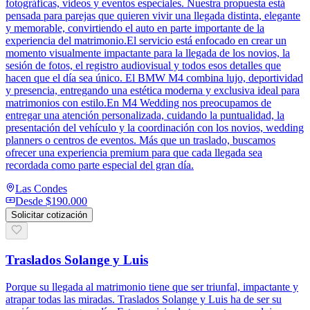
fotográficas, videos y eventos especiales. Nuestra propuesta está
pensada para parejas que quieren vivir una llegada distinta, elegante
y memorable, convirtiendo el auto en parte importante de la
experiencia del matrimonio.El servicio está enfocado en crear un
momento visualmente impactante para la llegada de los novios, la
sesión de fotos, el registro audiovisual y todos esos detalles que
hacen que el día sea único. El BMW M4 combina lujo, deportividad
y presencia, entregando una estética moderna y exclusiva ideal para
matrimonios con estilo.En M4 Wedding nos preocupamos de
entregar una atención personalizada, cuidando la puntualidad, la
presentación del vehículo y la coordinación con los novios, wedding
planners o centros de eventos. Más que un traslado, buscamos
ofrecer una experiencia premium para que cada llegada sea
recordada como parte especial del gran día.
Las Condes
Desde
$190.000
Solicitar cotización
Traslados Solange y Luis
Porque su llegada al matrimonio tiene que ser triunfal, impactante y
atrapar todas las miradas. Traslados Solange y Luis ha de ser su