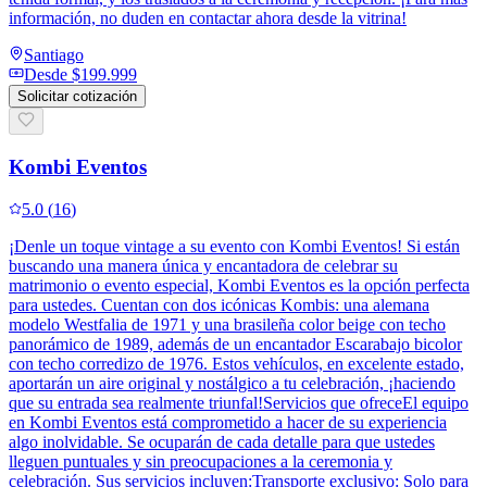
información, no duden en contactar ahora desde la vitrina!
Santiago
Desde
$199.999
Solicitar cotización
Kombi Eventos
5.0
(
16
)
¡Denle un toque vintage a su evento con Kombi Eventos! Si están
buscando una manera única y encantadora de celebrar su
matrimonio o evento especial, Kombi Eventos es la opción perfecta
para ustedes. Cuentan con dos icónicas Kombis: una alemana
modelo Westfalia de 1971 y una brasileña color beige con techo
panorámico de 1989, además de un encantador Escarabajo bicolor
con techo corredizo de 1976. Estos vehículos, en excelente estado,
aportarán un aire original y nostálgico a tu celebración, ¡haciendo
que su entrada sea realmente triunfal!Servicios que ofreceEl equipo
en Kombi Eventos está comprometido a hacer de su experiencia
algo inolvidable. Se ocuparán de cada detalle para que ustedes
lleguen puntuales y sin preocupaciones a la ceremonia y
celebración. Sus servicios incluyen:Transporte exclusivo: Solo para