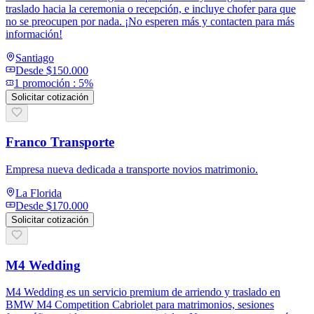
traslado hacia la ceremonia o recepción, e incluye chofer para que
no se preocupen por nada. ¡No esperen más y contacten para más
información!
Santiago
Desde
$150.000
1
promoción
:
5%
Solicitar cotización
Franco Transporte
Empresa nueva dedicada a transporte novios matrimonio.
La Florida
Desde
$170.000
Solicitar cotización
M4 Wedding
M4 Wedding es un servicio premium de arriendo y traslado en
BMW M4 Competition Cabriolet para matrimonios, sesiones