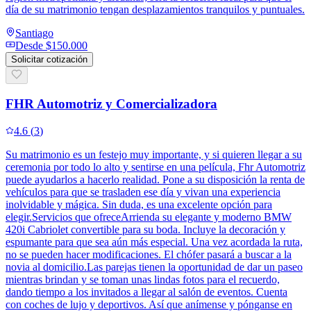
día de su matrimonio tengan desplazamientos tranquilos y puntuales.
Santiago
Desde
$150.000
Solicitar cotización
FHR Automotriz y Comercializadora
4.6
(
3
)
Su matrimonio es un festejo muy importante, y si quieren llegar a su
ceremonia por todo lo alto y sentirse en una película, Fhr Automotriz
puede ayudarlos a hacerlo realidad. Pone a su disposición la renta de
vehículos para que se trasladen ese día y vivan una experiencia
inolvidable y mágica. Sin duda, es una excelente opción para
elegir.Servicios que ofreceArrienda su elegante y moderno BMW
420i Cabriolet convertible para su boda. Incluye la decoración y
espumante para que sea aún más especial. Una vez acordada la ruta,
no se pueden hacer modificaciones. El chófer pasará a buscar a la
novia al domicilio.Las parejas tienen la oportunidad de dar un paseo
mientras brindan y se toman unas lindas fotos para el recuerdo,
dando tiempo a los invitados a llegar al salón de eventos. Cuenta
con coches de lujo y deportivos. Así que anímense y pónganse en