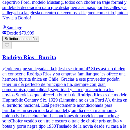
deportivo Ford, modelo Mustang, todos con chofer en traje formal y
su debida decoración para que destaquen a su paso por las calles y a
la llegada a la iglesia o centro de eventos. ¡Lleguen con estilo junto a
Novia a Bordo!
Santiago
Desde
$79.999
Solicitar cotización
Rodrigo Ríos - Burrita
¿Quieren que su llegada a la iglesia sea triunfal? Si es así, no duden
en conocer a Rodrigo Ríos y su empresa familiar que les ofrece una
hermosa burrita única en Chile. Gracias a este proveedor podrán
tener un día perfecto de principio a fin, siempre con gran
compromiso, puntualidad, seguridad y la mejor atención a los
novios.Servicios que ofreceLa burrita de Rodrigo Ríos es de modelo
Hupmobile Century Six, 1929 (Limusina no es un Ford A), única en
el territorio nacional. Está perfectamente acondicionada para
brindarles un servicio a la altura del gran día de su matrimonio,
unión civil o celebración. Las opciones de servicios que incluye
son:Chofer vestido con traje oscuro o traje de chofer gris grafito y
botas y gorra negra tipo 1930Traslado de la novia desde su casa a la