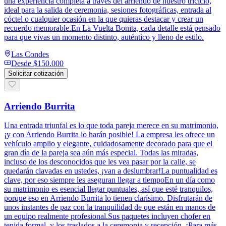
una experiencia completa a través del arriendo de nuestro triciclo,
ideal para la salida de ceremonia, sesiones fotográficas, entrada al
cóctel o cualquier ocasión en la que quieras destacar y crear un
recuerdo memorable.En La Vuelta Bonita, cada detalle está pensado
para que vivas un momento distinto, auténtico y lleno de estilo.
Las Condes
Desde
$150.000
Solicitar cotización
Arriendo Burrita
Una entrada triunfal es lo que toda pareja merece en su matrimonio,
¡y con Arriendo Burrita lo harán posible! La empresa les ofrece un
vehículo amplio y elegante, cuidadosamente decorado para que el
gran día de la pareja sea aún más especial. Todas las miradas,
incluso de los desconocidos que les vea pasar por la calle, se
quedarán clavadas en ustedes, ¡van a deslumbrar!La puntualidad es
clave, por eso siempre les aseguran llegar a tiempoEn un día como
su matrimonio es esencial llegar puntuales, así que esté tranquilos,
porque eso en Arriendo Burrita lo tienen clarísimo. Disfrutarán de
unos instantes de paz con la tranquilidad de que están en manos de
un equipo realmente profesional.Sus paquetes incluyen chofer en
tenida formal, y los traslados a la ceremonia y recepción. ¡Para más