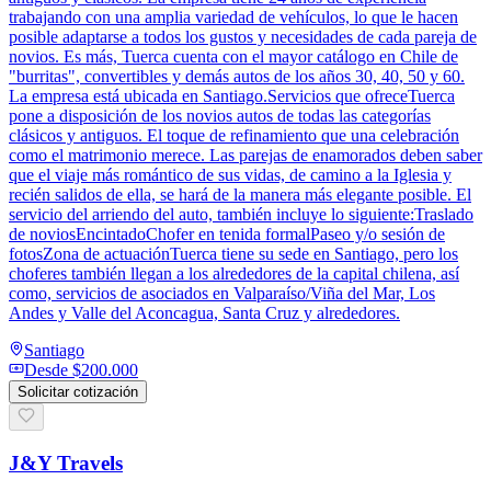
trabajando con una amplia variedad de vehículos, lo que le hacen
posible adaptarse a todos los gustos y necesidades de cada pareja de
novios. Es más, Tuerca cuenta con el mayor catálogo en Chile de
"burritas", convertibles y demás autos de los años 30, 40, 50 y 60.
La empresa está ubicada en Santiago.Servicios que ofreceTuerca
pone a disposición de los novios autos de todas las categorías
clásicos y antiguos. El toque de refinamiento que una celebración
como el matrimonio merece. Las parejas de enamorados deben saber
que el viaje más romántico de sus vidas, de camino a la Iglesia y
recién salidos de ella, se hará de la manera más elegante posible. El
servicio del arriendo del auto, también incluye lo siguiente:Traslado
de noviosEncintadoChofer en tenida formalPaseo y/o sesión de
fotosZona de actuaciónTuerca tiene su sede en Santiago, pero los
choferes también llegan a los alrededores de la capital chilena, así
como, servicios de asociados en Valparaíso/Viña del Mar, Los
Andes y Valle del Aconcagua, Santa Cruz y alrededores.
Santiago
Desde
$200.000
Solicitar cotización
J&Y Travels