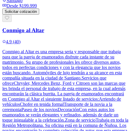
Santiago
Desde
$199.999
Solicitar cotización
Conmigo al Altar
4.9
(
40
)
Conmigo al Altar es una empresa seria y responsable que trabaja
para que la pareja de enamorados disfrute cada instante de su
matrimonio. Su grupo de profesionales les ofrece diversos autos,
todos en perfectas condiciones y con la elegancia que los novios
están buscando. Automóviles de lujo tendrán a su alcance en esta
compañía situada en la ciudad de Santiago.Servicios que
ofreceChrysler, Mercedes Benz, Ford y Citroen son las marcas que
les brinda el personal de trabajo de esta empresa, en la cual además
encontrarán la clásica burrita. La pareja de enamorados encontrará
en Conmigo al Altar el siguiente listado de servicios:Arriendo de
vehículosChofer en tenida formalTransporte de la novia a la
ceremoniaPaseo de los noviosDecoraciónCon estos autos los
enamorados se verán elegantes y refinados, además de darle un
toque inigualable a la celebración.Zona de servicioTrabaja en toda la
Región Metropolitana. Su oficina está en la comuna de Ñuñoa. Los
novios encontrarán la completa colección de autos que esta empresa