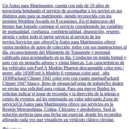
Up Autos para Matrimonios, cuenta con más de 10 años de
trayectoria brindando el servicio de acompañar a los novios en sus
distintos auto para su matrimonio, siendo reconocida con los
premios Wedding Awards en 8 ocasiones. En el transcurso del
tiempo han logrado conjugar el servicio considerando las variables
de puntualidad, confianza, confidencialidad, disposición, respeto,
alegría y sobre todo el mejor servicio al servicio de los
novios.Servicios que ofreceUp Autos para Matrimonios ofrece
varios modelos de autos de colección, todos con sus mantenciones al
día, reconocimiento del Ministerio de Transporte y personal
calificado para acompañarlo en su día. Conductor en tenida formal y
auto con un pequeño adorno y cintas blancas. Las características de
los vehículos son:Ford A Modelo Phaeton descapotable color rojo /
negro, año 1930Ford A Modelo 6 ventanas color azul , año
1930Packard Clipper 1941 color rojo con cuatro puertasPackard
Clipper 1947 blanco, lleno de eleganciaForma de trabajoNo duden
en enviar una solicitud para cotizar. Para una mayor fluidez les
solicitan indicar el lugar de recogida y la dirección de la iglesia o
centro de eventos, así les entregarán un valor adecuado.Zona de
servicioUp Autos para Matrimonios ofrece sus servicios en la
Región Metropolitana, Colina, Chicureo y alrededores. Será la
solución perfecta para una fecha tan especial, donde los recuerdos
aflorarán cada vez que visualicen un vehículo clásico circular.