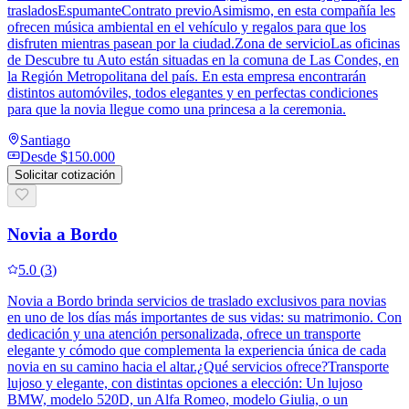
trasladosEspumanteContrato previoAsimismo, en esta compañía les
ofrecen música ambiental en el vehículo y regalos para que los
disfruten mientras pasean por la ciudad.Zona de servicioLas oficinas
de Descubre tu Auto están situadas en la comuna de Las Condes, en
la Región Metropolitana del país. En esta empresa encontrarán
distintos automóviles, todos elegantes y en perfectas condiciones
para que la novia llegue como una princesa a la ceremonia.
Santiago
Desde
$150.000
Solicitar cotización
Novia a Bordo
5.0
(
3
)
Novia a Bordo brinda servicios de traslado exclusivos para novias
en uno de los días más importantes de sus vidas: su matrimonio. Con
dedicación y una atención personalizada, ofrece un transporte
elegante y cómodo que complementa la experiencia única de cada
novia en su camino hacia el altar.¿Qué servicios ofrece?Transporte
lujoso y elegante, con distintas opciones a elección: Un lujoso
BMW, modelo 520D, un Alfa Romeo, modelo Giulia, o un