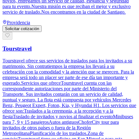
novios, entregamos un servicio de calidad, elegancia y seguridad
para tu evento.Nuestra misión es que reciban el mejor y exclusivo
servicio de traslado.Nos encontramos en la ciudad de Santiago.
Providencia
Solicitar cotización
Tourstravel
Tourstravel ofrece sus servicios de traslados para los invitados a su
matrimonio. Sin contratiempos la empresa los llevará a su
celebración con la comodidad y la atención que se merecen. Para la
empresa será todo un placer ser parte de ese día tan importante y
esperado.Servicios que ofreceTourstravel cuenta con las
correspondiente autorizaciones por parte del Ministerio del
Transporte. Sus invitados contarán con un servicio de calidad,
puntual y seguro. La flota está compuesta por vehículos Mercedes
Benz, Peugeot Expert, Foton, Kia, y Hyundai H1. Los servicios que
ofrece son:Traslados a la ceremonia, a la recepción y a la
fiestaTraslado de invitados y novios al finalizar el eventoMinibuses
para 7, 9 y 15 pasajerosAutos antiguosChoferCity tour para
invitados de otros países o fuera de la Región
MetropolitanaPlanificación de los traslados.Zona de
servicioTourstravel tiene su oficina en San Miguel y para esta