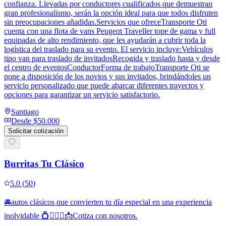
confianza. Llevadas por conductores cualificados que demuestran
gran profesionalismo, serán la opción ideal para que todos disfruten
sin preocupaciones añadidas.Servicios que ofreceTransporte Oti
cuenta con una flota de vans Peugeot Traveller tope de gama y full
equipadas de alto rendimiento, que les ayudarán a cubrir toda la
logística del traslado para su evento. El servicio incluye:Vehículos
tipo van para traslado de invitadosRecogida y traslado hasta y desde
el centro de eventosConductorForma de trabajoTransporte Oti se
pone a disposición de los novios y sus invitados, brindándoles un
servicio personalizado que puede abarcar diferentes trayectos y
opciones para garantizar un servicio satisfactorio.
Santiago
Desde
$50.000
Solicitar cotización
Burritas Tu Clásico
5.0
(
50
)
🚘autos clásicos que convierten tu día especial en una experiencia
inolvidable 💍👰🏻‍♀️📩Cotiza con nosotros.