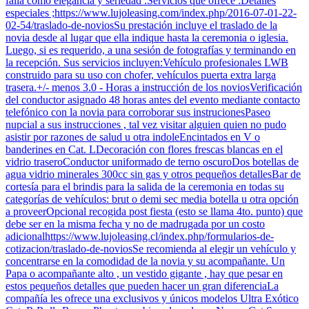
falla como elegancia y seriedad .Servicios que ofrece :Detalles
especiales ;https://www.lujoleasing.com/index.php/2016-07-01-22-
02-54/traslado-de-noviosSu prestación incluye el traslado de la
novia desde al lugar que ella indique hasta la ceremonia o iglesia.
Luego, si es requerido, a una sesión de fotografías y terminando en
la recepción. Sus servicios incluyen:Vehículo profesionales LWB
construido para su uso con chofer, vehículos puerta extra larga
trasera.+/- menos 3.0 - Horas a instrucción de los noviosVerificación
del conductor asignado 48 horas antes del evento mediante contacto
telefónico con la novia para corroborar sus instrucionesPaseo
nupcial a sus instrucciones , tal vez visitar alguien quien no pudo
asistir por razones de salud u otra indoleEncintados en V o
banderines en Cat. LDecoración con flores frescas blancas en el
vidrio traseroConductor uniformado de terno oscuroDos botellas de
agua vidrio minerales 300cc sin gas y otros pequeños detallesBar de
cortesía para el brindis para la salida de la ceremonia en todas su
categorías de vehículos: brut o demi sec media botella u otra opción
a proveerOpcional recogida post fiesta (esto se llama 4to. punto) que
debe ser en la misma fecha y no de madrugada por un costo
adicionalhttps://www.lujoleasing.cl/index.php/formularios-de-
cotizacion/traslado-de-noviosSe recomienda al elegir un vehículo y
concentrarse en la comodidad de la novia y su acompañante. Un
Papa o acompañante alto , un vestido gigante , hay que pesar en
estos pequeños detalles que pueden hacer un gran diferenciaLa
compañía les ofrece una exclusivos y únicos modelos Ultra Exótico