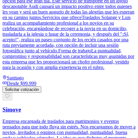
opción para ese gran día. Este servicio de transporte en un lujoso
descapotable Audi causará un impacto positivo entre todos quienes
les vean y será un buen augurio de todas las alegrías que les esperan
en su camino juntos.Servicios que ofreceTraslados Solange y Luis
realiza un acompañamiento profesional a los novios en su
celebración, encargándose de recoger a la novia en su domicilio,
trasladarla a la iglesia o lugar de la ceremonia, y después del "¡Sí,
acepto!", realiza un paseo conjunto de los recién casados por una
ruta previamente acordada, con opción de incluir una sesión
fotográfica junto al vehículo.Forma de trabajoLa puntualidad,
compromiso y responsabilidad son características muy asumidas por
esta empresa que les proporcionará un chofer profesional, vestido
para la ocasión y con amplia experiencia en el rubro.
Santiago
Desde
$99.999
Solicitar cotización
Simove
Empresa encargada de traslados para matrimonios y eventos
pensados para que todo fluya sin estrés. Nos encargamos de mover a
novios, invitados o equipos con puntualidad, puntualidad, buena
onda y vehículos cómodos. La idea es que disfrutes el momento