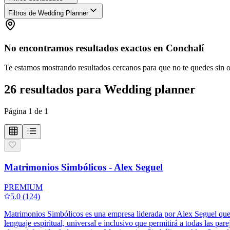
Filtros de Wedding Planner
No encontramos resultados exactos en
Conchalí
Te estamos mostrando resultados cercanos para que no te quedes sin 
26
resultados
para
Wedding planner
Página
1
de
1
Matrimonios Simbólicos - Alex Seguel
PREMIUM
5.0
(
124
)
Matrimonios Simbólicos es una empresa liderada por Alex Seguel que se
lenguaje espiritual, universal e inclusivo que permitirá a todas las pa