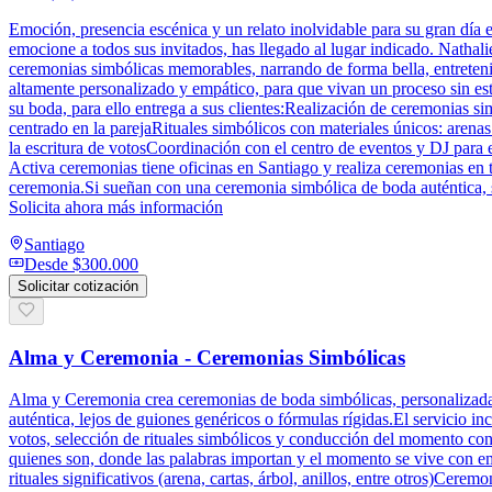
Emoción, presencia escénica y un relato inolvidable para su gran día e
emocione a todos sus invitados, has llegado al lugar indicado. Nathali
ceremonias simbólicas memorables, narrando de forma bella, entretenid
altamente personalizado y empático, para que vivan un proceso sin est
su boda, para ello entrega a sus clientes:Realización de ceremonia
centrado en la parejaRituales simbólicos con materiales únicos: are
la escritura de votosCoordinación con el centro de eventos y DJ para 
Activa ceremonias tiene oficinas en Santiago y realiza ceremonias en t
ceremonia.Si sueñan con una ceremonia simbólica de boda auténtica, si
Solicita ahora más información
Santiago
Desde
$300.000
Solicitar cotización
Alma y Ceremonia - Ceremonias Simbólicas
Alma y Ceremonia crea ceremonias de boda simbólicas, personalizadas 
auténtica, lejos de guiones genéricos o fórmulas rígidas.El servicio in
votos, selección de rituales simbólicos y conducción del momento co
quienes son, donde las palabras importan y el momento se vive con 
rituales significativos (arena, cartas, árbol, anillos, entre otros)Cere