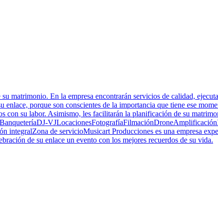
su matrimonio. En la empresa encontrarán servicios de calidad, ejecuta
 su enlace, porque son conscientes de la importancia que tiene ese mom
hos con su labor. Asimismo, les facilitarán la planificación de su matr
 vidas:BanqueteríaDJ-VJLocacionesFotografíaFilmaciónDroneAmplificaci
ntegralZona de servicioMusicart Producciones es una empresa expert
ebración de su enlace un evento con los mejores recuerdos de su vida.