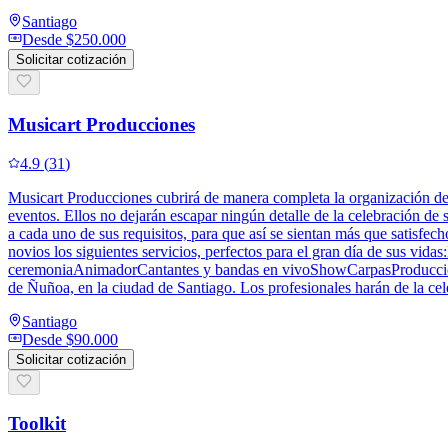
Santiago
Desde
$250.000
Solicitar cotización
Musicart Producciones
4.9
(
31
)
Musicart Producciones cubrirá de manera completa la organización de 
eventos. Ellos no dejarán escapar ningún detalle de la celebración de
a cada uno de sus requisitos, para que así se sientan más que satisfec
novios los siguientes servicios, perfectos para el gran día de sus
ceremoniaAnimadorCantantes y bandas en vivoShowCarpasProducción i
de Ñuñoa, en la ciudad de Santiago. Los profesionales harán de la cel
Santiago
Desde
$90.000
Solicitar cotización
Toolkit