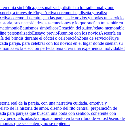
remonia simbólica, personalizada, distinta a lo tradicional y que
xperta, a través de Fluye Activa ceremonias, diseña y realiza
ctiva ceremonias entrega a las parejas de novios y novias un servicio
istoria, sus necesidades, sus emociones y lo que sueñan transmitir en
e matrimonioBautismos simbólicosCreación del guion/relato memorable
online personalizadoEnsayo previoReunión con los noviosAsesoría en
ía del brindis durante el cóctel o celebraciónZona de servicioFluye
 cada pareja, para celebrar con los novios en el lugar donde sueñan su
monias es la elección perfecta para crear una experiencia inolvidable!
oria real de la pareja, con una narrativa cuidada, emotiva y
ato de la historia de amor, diseño del rito central, preparación de
sada para parejas que buscan una boda con sentido, coherente con
as y personalizadasAcompañamiento en la escritura de votosDiseño de
emonias que se sienten y no se repiten...