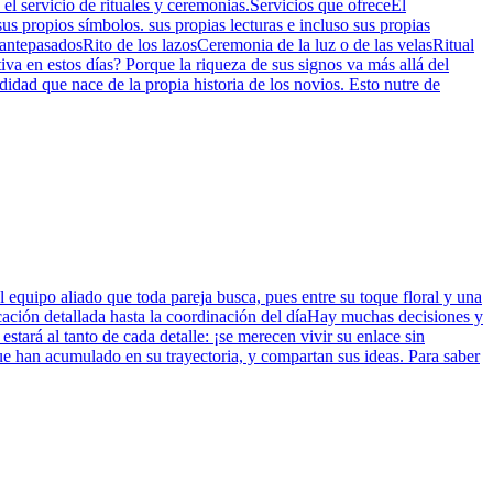
el servicio de rituales y ceremonias.Servicios que ofreceEl
s propios símbolos. sus propias lecturas e incluso sus propias
 antepasadosRito de los lazosCeremonia de la luz o de las velasRitual
a en estos días? Porque la riqueza de sus signos va más allá del
dad que nace de la propia historia de los novios. Esto nutre de
 equipo aliado que toda pareja busca, pues entre su toque floral y una
icación detallada hasta la coordinación del díaHay muchas decisiones y
tará al tanto de cada detalle: ¡se merecen vivir su enlace sin
e han acumulado en su trayectoria, y compartan sus ideas. Para saber