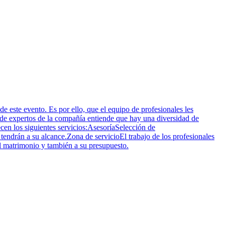
e este evento. Es por ello, que el equipo de profesionales les
 de expertos de la compañía entiende que hay una diversidad de
cen los siguientes servicios:AsesoríaSelección de
endrán a su alcance.Zona de servicioEl trabajo de los profesionales
l matrimonio y también a su presupuesto.