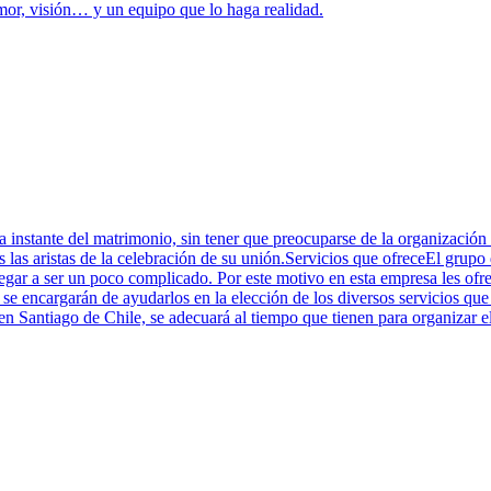
mor, visión… y un equipo que lo haga realidad.
 instante del matrimonio, sin tener que preocuparse de la organización d
 las aristas de la celebración de su unión.Servicios que ofreceEl grupo
gar a ser un poco complicado. Por este motivo en esta empresa les ofre
encargarán de ayudarlos en la elección de los diversos servicios que t
 Santiago de Chile, se adecuará al tiempo que tienen para organizar e