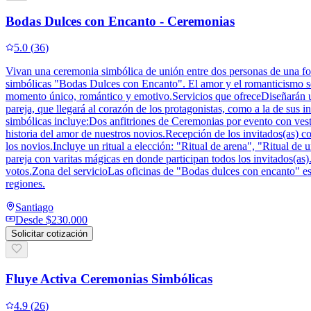
Bodas Dulces con Encanto - Ceremonias
5.0
(
36
)
Vivan una ceremonia simbólica de unión entre dos personas de una for
simbólicas "Bodas Dulces con Encanto". El amor y el romanticismo se
momento único, romántico y emotivo.Servicios que ofreceDiseñarán un
pareja, que llegará al corazón de los protagonistas, como a la de su
simbólicas incluye:Dos anfitriones de Ceremonias por evento con vest
historia del amor de nuestros novios.Recepción de los invitados(as) 
los novios.Incluye un ritual a elección: "Ritual de arena", "Ritual de 
pareja con varitas mágicas en donde participan todos los invitados(as
votos.Zona del servicioLas oficinas de "Bodas dulces con encanto" e
regiones.
Santiago
Desde
$230.000
Solicitar cotización
Fluye Activa Ceremonias Simbólicas
4.9
(
26
)