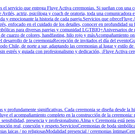
s el servicio que entrega Fluye Activa ceremonias. Si sueñan con una ce
e Avilés, actriz, psicóloga y coach de oratoria, toda una comunicadora e
a y emocionante la historia de cada pareja.Servicios que ofreceFluye A
rés, enfocado en el cuidado de los detalles, conocer en profundidad su h
s simbólicas para diversas parejas y comunidad LGTBIQ+Aniversarios d
nas de cuarzo de colores, handfasting, hilo rojo y másAcompañamiento 
el desarrollo de la ceremoniaRecepción de invitados el día del eventoGu
odo Chile, de norte a sur, adaptando las ceremonias al lugar y estilo de
n estrés y guiada con profesionalismo y dedicación, ¡Fluye Activa cere
y profundamente significativas. Cada ceremonia se diseña desde la hist
cluye el acompañamiento completo en la construcción de la ceremonia: rel
n sensibilidad, presencia y profesionalismo.Alma y Ceremonia está pen
emoción real, conexión y respeto.ServiciosCeremonias de boda simbólic
monias laicas / no religiosasModalidad presencial / ceremonias íntimasCer