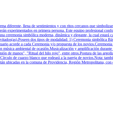
ma diferente, llena de sentimientos y con ritos cercanos que simboliz
rán experimentados en primera persona. Este equipo profesional confo
a ceremonia simbólica moderna, dinámica y elegante, la cual estará ca
s invitados(as).Poseen dos tipos de modalidad: 1) Ceremonia simbólica
uario acorde a cada Ceremonia y/o propuesta de los novios.Ceremonia s
con música ambiental de ocasión.Musicalización y amplificación durante
unión de manos", "Ritual del hilo rojo", entre otros.Postura de las argol
).Círculo de cuarzo blanco que rodeará a la pareja de novios.Nota: tambi
stán ubicadas en la comuna de Providencia, Región Metropolitana, con