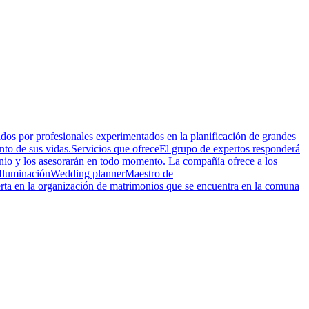
dos por profesionales experimentados en la planificación de grandes
ento de sus vidas.Servicios que ofreceEl grupo de expertos responderá
imonio y los asesorarán en todo momento. La compañía ofrece a los
ónIluminaciónWedding plannerMaestro de
a en la organización de matrimonios que se encuentra en la comuna