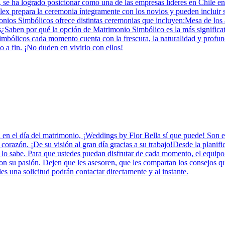
 se ha logrado posicionar como una de las empresas líderes en Chile en 
x prepara la ceremonia íntegramente con los novios y pueden incluir su
imonios Simbólicos ofrece distintas ceremonias que incluyen:Mesa de los
aben por qué la opción de Matrimonio Simbólico es la más significativ
bólicos cada momento cuenta con la frescura, la naturalidad y profundi
 a fin. ¡No duden en vivirlo con ellos!
 en el día del matrimonio, ¡Weddings by Flor Bella sí que puede! Son el
corazón. ¡De su visión al gran día gracias a su trabajo!Desde la planif
o sabe. Para que ustedes puedan disfrutar de cada momento, el equipo es
 su pasión. Dejen que les asesoren, que les compartan los consejos qu
les una solicitud podrán contactar directamente y al instante.