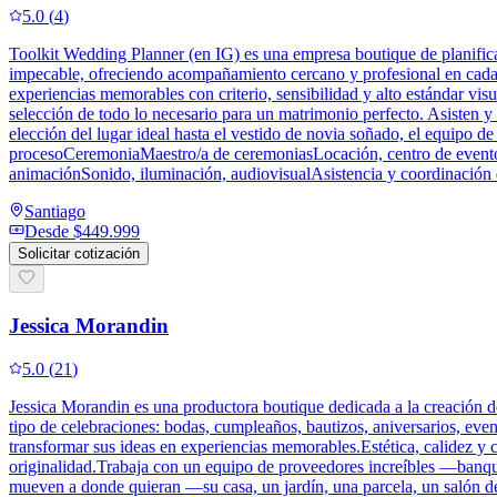
5.0
(
4
)
Toolkit Wedding Planner (en IG) es una empresa boutique de planifica
impecable, ofreciendo acompañamiento cercano y profesional en cada et
experiencias memorables con criterio, sensibilidad y alto estándar vi
selección de todo lo necesario para un matrimonio perfecto. Asisten y
elección del lugar ideal hasta el vestido de novia soñado, el equipo 
procesoCeremoniaMaestro/a de ceremoniasLocación, centro de evento
animaciónSonido, iluminación, audiovisualAsistencia y coordinación d
Santiago
Desde
$449.999
Solicitar cotización
Jessica Morandin
5.0
(
21
)
Jessica Morandin es una productora boutique dedicada a la creación de 
tipo de celebraciones: bodas, cumpleaños, bautizos, aniversarios, eve
transformar sus ideas en experiencias memorables.Estética, calidez y c
originalidad.Trabaja con un equipo de proveedores increíbles —banquete
mueven a donde quieran —su casa, un jardín, una parcela, un salón de