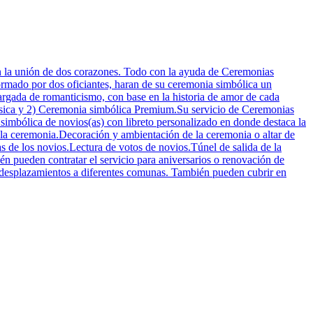
an la unión de dos corazones. Todo con la ayuda de Ceremonias
rmado por dos oficiantes, haran de su ceremonia simbólica un
rgada de romanticismo, con base en la historia de amor de cada
 Básica y 2) Ceremonia simbólica Premium.Su servicio de Ceremonias
imbólica de novios(as) con libreto personalizado en donde destaca la
 la ceremonia.Decoración y ambientación de la ceremonia o altar de
las de los novios.Lectura de votos de novios.Túnel de salida de la
én pueden contratar el servicio para aniversarios o renovación de
 desplazamientos a diferentes comunas. También pueden cubrir en