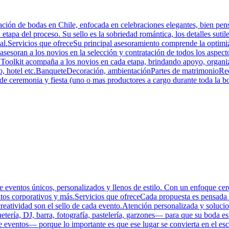
ción de bodas en Chile, enfocada en celebraciones elegantes, bien pens
apa del proceso. Su sello es la sobriedad romántica, los detalles sutil
sual.Servicios que ofreceSu principal asesoramiento comprende la optimi
 asesoran a los novios en la selección y contratación de todos los asp
de Toolkit acompaña a los novios en cada etapa, brindando apoyo, organi
, hotel etc.BanqueteDecoración, ambientaciónPartes de matrimonioRe
e ceremonia y fiesta (uno o mas productores a cargo durante toda la b
eventos únicos, personalizados y llenos de estilo. Con un enfoque cercan
ntos corporativos y más.Servicios que ofreceCada propuesta es pensada a
reatividad son el sello de cada evento.Atención personalizada y solucion
ría, DJ, barra, fotografía, pastelería, garzones— para que su boda esté 
 eventos— porque lo importante es que ese lugar se convierta en el esc