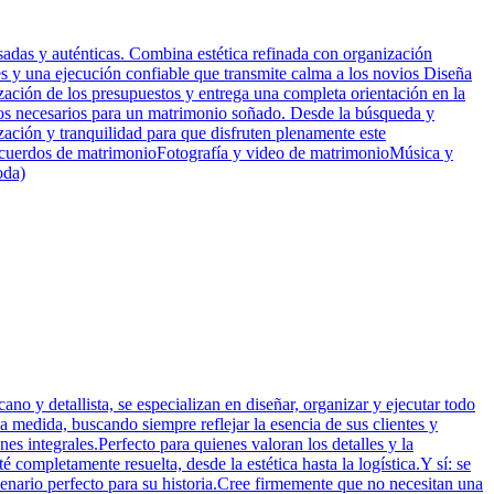
adas y auténticas. Combina estética refinada con organización
es y una ejecución confiable que transmite calma a los novios Diseña
zación de los presupuestos y entrega una completa orientación en la
ectos necesarios para un matrimonio soñado. Desde la búsqueda y
zación y tranquilidad para que disfruten plenamente este
cuerdos de matrimonioFotografía y video de matrimonioMúsica y
oda)
o y detallista, se especializan en diseñar, organizar y ejecutar todo
 medida, buscando siempre reflejar la esencia de sus clientes y
es integrales.Perfecto para quienes valoran los detalles y la
completamente resuelta, desde la estética hasta la logística.Y sí: se
enario perfecto para su historia.Cree firmemente que no necesitan una