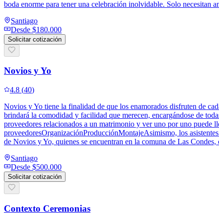
boda enorme para tener una celebración inolvidable. Solo necesitan a
Santiago
Desde
$180.000
Solicitar cotización
Novios y Yo
4.8
(
40
)
Novios y Yo tiene la finalidad de que los enamorados disfruten de cada
brindará la comodidad y facilidad que merecen, encargándose de todas
proveedores relacionados a un matrimonio y ver uno por uno puede lle
proveedoresOrganizaciónProducciónMontajeAsimismo, los asistentes se 
de Novios y Yo, quienes se encuentran en la comuna de Las Condes, en
Santiago
Desde
$500.000
Solicitar cotización
Contexto Ceremonias