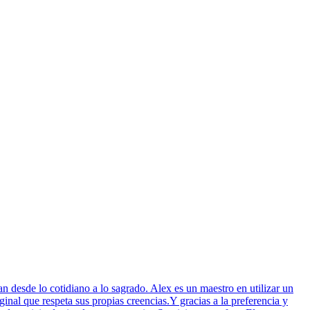
 desde lo cotidiano a lo sagrado. Alex es un maestro en utilizar un
ginal que respeta sus propias creencias.Y gracias a la preferencia y