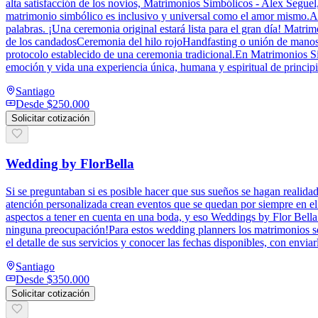
alta satisfacción de los novios, Matrimonios Simbólicos - Alex Seguel,
matrimonio simbólico es inclusivo y universal como el amor mismo.Ale
palabras. ¡Una ceremonia original estará lista para el gran día! Matr
de los candadosCeremonia del hilo rojoHandfasting o unión de manos¿S
protocolo establecido de una ceremonia tradicional.En Matrimonios Sim
emoción y vida una experiencia única, humana y espiritual de principio
Santiago
Desde
$250.000
Solicitar cotización
Wedding by FlorBella
Si se preguntaban si es posible hacer que sus sueños se hagan realidad
atención personalizada crean eventos que se quedan por siempre en el 
aspectos a tener en cuenta en una boda, y eso Weddings by Flor Bella l
ninguna preocupación!Para estos wedding planners los matrimonios son
el detalle de sus servicios y conocer las fechas disponibles, con enviar
Santiago
Desde
$350.000
Solicitar cotización