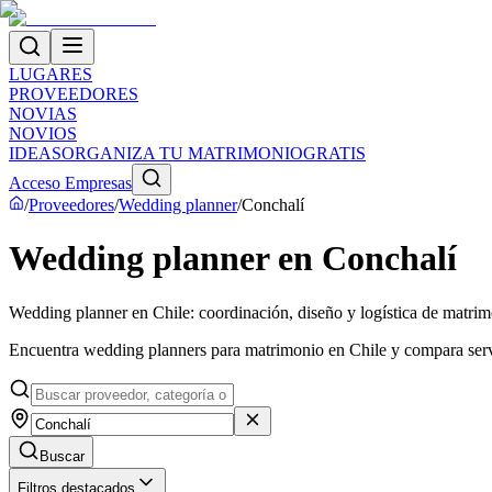
LUGARES
PROVEEDORES
NOVIAS
NOVIOS
IDEAS
ORGANIZA TU MATRIMONIO
GRATIS
Acceso Empresas
/
Proveedores
/
Wedding planner
/
Conchalí
Wedding planner en Conchalí
Wedding planner en Chile: coordinación, diseño y logística de matri
Encuentra wedding planners para matrimonio en Chile y compara servi
Buscar
Filtros destacados