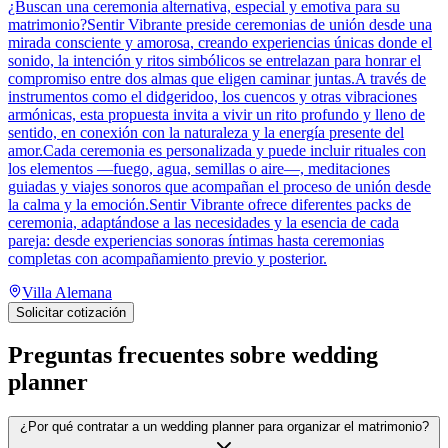
¿Buscan una ceremonia alternativa, especial y emotiva para su
matrimonio?Sentir Vibrante preside ceremonias de unión desde una
mirada consciente y amorosa, creando experiencias únicas donde el
sonido, la intención y ritos simbólicos se entrelazan para honrar el
compromiso entre dos almas que eligen caminar juntas.A través de
instrumentos como el didgeridoo, los cuencos y otras vibraciones
armónicas, esta propuesta invita a vivir un rito profundo y lleno de
sentido, en conexión con la naturaleza y la energía presente del
amor.Cada ceremonia es personalizada y puede incluir rituales con
los elementos —fuego, agua, semillas o aire—, meditaciones
guiadas y viajes sonoros que acompañan el proceso de unión desde
la calma y la emoción.Sentir Vibrante ofrece diferentes packs de
ceremonia, adaptándose a las necesidades y la esencia de cada
pareja: desde experiencias sonoras íntimas hasta ceremonias
completas con acompañamiento previo y posterior.
Villa Alemana
Solicitar cotización
Preguntas frecuentes sobre
wedding
planner
¿Por qué contratar a un wedding planner para organizar el matrimonio?