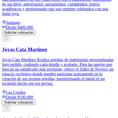
de sus hijos, aniversarios, sacramentos, cumpleaños, logros
académicos y profesionales que son siempre celebrados con una
linda joya.
Santiago
Desde
$400.000
Solicitar cotización
Joyas Cata Martínez
Joyas Cata Martínez Realiza argollas de matrimonio personalizadas
bajo pedido, cuidando cada detalle y acabado. Para las parejas que
buscan un significado más profundo, ofrece el Taller de Novios: un
espacio exclusivo donde pueden participar activamente en la
creación de sus propias argollas, transformando el metal en un
recuerdo hecho por los novios.
Las Condes
Desde
$100.000
Solicitar cotización