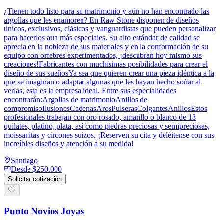
¿Tienen todo listo para su matrimonio y aún no han encontrado las
argollas que les enamoren? En Raw Stone disponen de diseños
únicos, exclusivos, clásicos y vanguardistas que pueden personalizar
para hacerlos aun más especiales. Su alto estándar de calidad se
aprecia en la nobleza de sus materiales y en la conformación de su
equipo con orfebres experimentados, ¡descubran hoy mismo sus
creaciones!Fabricantes con muchísimas posibilidades para crear el
diseño de sus sueñosYa sea que quieren crear una pieza idéntica a la
que se imaginan o adaptar algunas que les hayan hecho soñar al
verlas, esta es la empresa ideal. Entre sus especialidades
encontrarán:Argollas de matrimonioAnillos de
compromisoIlusionesCadenasArosPulserasColgantesAnillosEstos
profesionales trabajan con oro rosado, amarillo o blanco de 18
quilates, platino, plata, así como piedras preciosas y semipreciosas,
moissanitas y circones suizos. ¡Reserven su cita y deléitense con sus
increíbles diseños y atención a su medida!
Santiago
Desde
$250.000
Solicitar cotización
Punto Novios Joyas