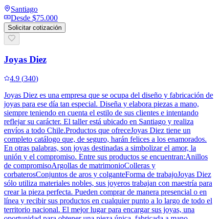
Santiago
Desde
$75.000
Solicitar cotización
Joyas Diez
4.9
(
340
)
Joyas Diez es una empresa que se ocupa del diseño y fabricación de
joyas para ese día tan especial. Diseña y elabora piezas a mano,
siempre teniendo en cuenta el estilo de sus clientes e intentando
reflejar su carácter. El taller está ubicado en Santiago y realiza
envíos a todo Chile.Productos que ofreceJoyas Diez tiene un
completo catálogo que, de seguro, harán felices a los enamorados.
En otras palabras, son joyas destinadas a simbolizar el amor, la
unión y el compromiso. Entre sus productos se encuentran:Anillos
de compromisoArgollas de matrimonioColleras y
corbaterosConjuntos de aros y colganteForma de trabajoJoyas Diez
sólo utiliza materiales nobles, sus joyeros trabajan con maestría para
crear la pieza perfecta. Pueden comprar de manera presencial o en
línea y recibir sus productos en cualquier punto a lo largo de todo el
territorio nacional. El mejor lugar para encargar sus joyas, una
oportunidad para obtener una pieza única, fabricada a mano