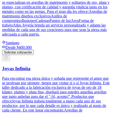
se especializan en argollas de matrimonio y solitarios de oro, plata y
platino, con certificación de calidad y garantía vitalicia tanto en los
metales como en las gemas. Para el gran día les ofrece:Argollas de
matrimonio diseños exclusivosAnillos de
compromisoIlusionesCadenasPuntos de luzArosForma de
trabajoAtlas Joyería brinda un servicio personalizado y adapta las
medidas de cada una de sus creaciones para que sean la pieza más
adecuada a cada pareja.
Santiago
Desde
$400.000
Solicitar cotización
Joyas Infinita
Para encontrar esa pieza única y soñada que represente el amor que
se profesan por siempre, tienen que visitar sí o sí Joyas Infinita. Este
taller dedicado a la fabricación exclusiva de joyas de oro de 18
kilates, platino y plata fina, diseñará para ustedes aquellas argollas
que tanto anhelan para dar el "¡Sí, acepto!".Productos que
ofreceJoyas Infinita trabaja totalmente a mano cada uno de sus
productos, por lo que cada detalle es único y realizado al gusto de
cada cliente. En este lugar encontrarán:Argollas de