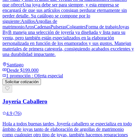
que ofreceUna joya debe ser para siempre, y esta empresa se
encargará de que sus artículos consigan perdurar eternamente sin
perder detalle. Su catálogo se compone por lo
siguiente:AnillosArgollas de
matrimonioArosCadenasPulserasColgantesForma de trabajoJoyas
ByB maneja una selección de joyería ya diseñada y lista para su
venta, pero también están especializados en la elaboración
personalizada en función de los enamorados y sus gustos. Manejan
materiales de primera categoría, consiguiendo acabados excelentes y
una durabilidad impactante.
Santiago
Desde
$199.000
1
promoción
:
Oferta especial
Solicitar cotización
Joyería Caballero
4.9
(
76
)
Hola a todos buenas tardes, Joyería caballero se especializa en todo
ámbito de joyas tanto de elaboración de argollas de matrimonio
como cualquier otro tipo de joyas, también hacemos reparaciones