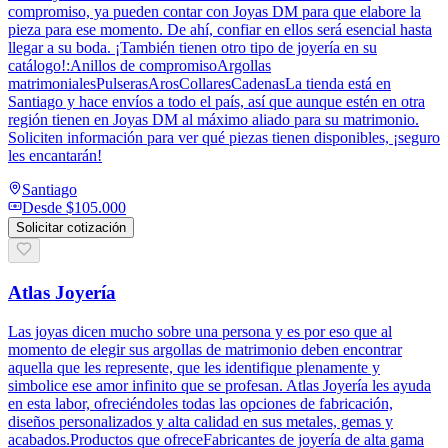
compromiso, ya pueden contar con Joyas DM para que elabore la
pieza para ese momento. De ahí, confiar en ellos será esencial hasta
llegar a su boda. ¡También tienen otro tipo de joyería en su
catálogo!:Anillos de compromisoArgollas
matrimonialesPulserasArosCollaresCadenasLa tienda está en
Santiago y hace envíos a todo el país, así que aunque estén en otra
región tienen en Joyas DM al máximo aliado para su matrimonio.
Soliciten información para ver qué piezas tienen disponibles, ¡seguro
les encantarán!
Santiago
Desde
$105.000
Solicitar cotización
Atlas Joyería
Las joyas dicen mucho sobre una persona y es por eso que al
momento de elegir sus argollas de matrimonio deben encontrar
aquella que les represente, que les identifique plenamente y
simbolice ese amor infinito que se profesan. Atlas Joyería les ayuda
en esta labor, ofreciéndoles todas las opciones de fabricación,
diseños personalizados y alta calidad en sus metales, gemas y
acabados.Productos que ofreceFabricantes de joyería de alta gama