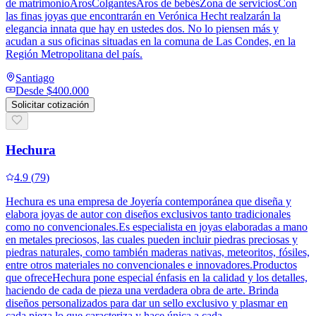
de matrimonioArosColgantesAros de bebésZona de serviciosCon
las finas joyas que encontrarán en Verónica Hecht realzarán la
elegancia innata que hay en ustedes dos. No lo piensen más y
acudan a sus oficinas situadas en la comuna de Las Condes, en la
Región Metropolitana del país.
Santiago
Desde
$400.000
Solicitar cotización
Hechura
4.9
(
79
)
Hechura es una empresa de Joyería contemporánea que diseña y
elabora joyas de autor con diseños exclusivos tanto tradicionales
como no convencionales.Es especialista en joyas elaboradas a mano
en metales preciosos, las cuales pueden incluir piedras preciosas y
piedras naturales, como también maderas nativas, meteoritos, fósiles,
entre otros materiales no convencionales e innovadores.Productos
que ofreceHechura pone especial énfasis en la calidad y los detalles,
haciendo de cada de pieza una verdadera obra de arte. Brinda
diseños personalizados para dar un sello exclusivo y plasmar en
cada pieza lo que caracteriza y hace única a cada