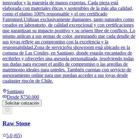
innovador y la maestría de manos expertas. Cada pieza está
elaborada con materiales éticos y sostenibles de la más alta calidad,
como el platino 100% responsable y el oro certificado
Fairmined.Utilizan exclusivamente diamantes, tanto naturales como
creados en laboratorio, de calidad excepcional y con certificaciones
que garantizan su impacto positivo y su origen libre de conflicto. Lo
mismo aplican a sus gemas de color, asegurando que cada detalle de
sus joyas refleje un compromiso con la excelencia y la
responsabilidad.Zona de servicioSu showroom está ubicado en la
comuna de Las Condes, en Santiago, donde estarán encantados de
recibirles y ofrecerles una asesoría personalizada, resolviendo todas
sus dudas para escoger el anillo de compromiso o las argollas de
matrimonio ideales para ustedes. También cuentan con servicio de
asesoramiento online para que puedan acceder a sus joyas desde
cualquier rincón de Chile.
Santiago
Desde
$750.000
Solicitar cotización
Raw Stone
5.0
(
65
)