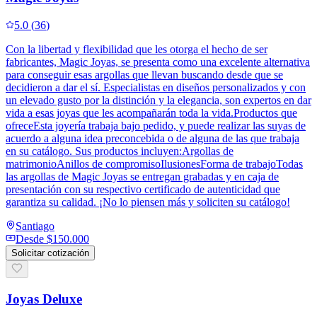
5.0
(
36
)
Con la libertad y flexibilidad que les otorga el hecho de ser
fabricantes, Magic Joyas, se presenta como una excelente alternativa
para conseguir esas argollas que llevan buscando desde que se
decidieron a dar el sí. Especialistas en diseños personalizados y con
un elevado gusto por la distinción y la elegancia, son expertos en dar
vida a esas joyas que les acompañarán toda la vida.Productos que
ofreceEsta joyería trabaja bajo pedido, y puede realizar las suyas de
acuerdo a alguna idea preconcebida o de alguna de las que trabaja
en su catálogo. Sus productos incluyen:Argollas de
matrimonioAnillos de compromisoIlusionesForma de trabajoTodas
las argollas de Magic Joyas se entregan grabadas y en caja de
presentación con su respectivo certificado de autenticidad que
garantiza su calidad. ¡No lo piensen más y soliciten su catálogo!
Santiago
Desde
$150.000
Solicitar cotización
Joyas Deluxe