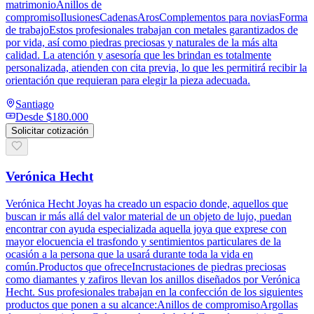
matrimonioAnillos de
compromisoIlusionesCadenasArosComplementos para noviasForma
de trabajoEstos profesionales trabajan con metales garantizados de
por vida, así como piedras preciosas y naturales de la más alta
calidad. La atención y asesoría que les brindan es totalmente
personalizada, atienden con cita previa, lo que les permitirá recibir la
orientación que requieran para elegir la pieza adecuada.
Santiago
Desde
$180.000
Solicitar cotización
Verónica Hecht
Verónica Hecht Joyas ha creado un espacio donde, aquellos que
buscan ir más allá del valor material de un objeto de lujo, puedan
encontrar con ayuda especializada aquella joya que exprese con
mayor elocuencia el trasfondo y sentimientos particulares de la
ocasión a la persona que la usará durante toda la vida en
común.Productos que ofreceIncrustaciones de piedras preciosas
como diamantes y zafiros llevan los anillos diseñados por Verónica
Hecht. Sus profesionales trabajan en la confección de los siguientes
productos que ponen a su alcance:Anillos de compromisoArgollas