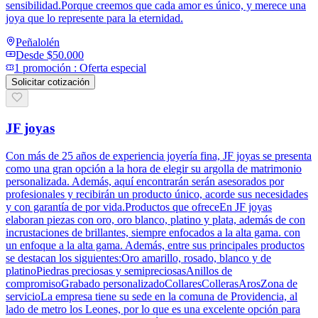
sensibilidad.Porque creemos que cada amor es único, y merece una
joya que lo represente para la eternidad.
Peñalolén
Desde
$50.000
1
promoción
:
Oferta especial
Solicitar cotización
JF joyas
Con más de 25 años de experiencia joyería fina, JF joyas se presenta
como una gran opción a la hora de elegir su argolla de matrimonio
personalizada. Además, aquí encontrarán serán asesorados por
profesionales y recibirán un producto único, acorde sus necesidades
y con garantía de por vida.Productos que ofreceEn JF joyas
elaboran piezas con oro, oro blanco, platino y plata, además de con
incrustaciones de brillantes, siempre enfocados a la alta gama. con
un enfoque a la alta gama. Además, entre sus principales productos
se destacan los siguientes:Oro amarillo, rosado, blanco y de
platinoPiedras preciosas y semipreciosasAnillos de
compromisoGrabado personalizadoCollaresCollerasArosZona de
servicioLa empresa tiene su sede en la comuna de Providencia, al
lado de metro los Leones, por lo que es una excelente opción para