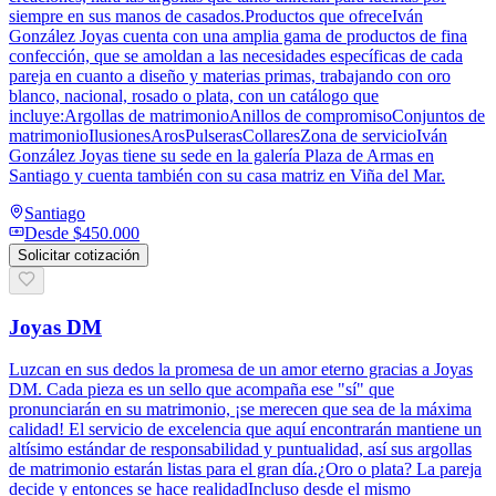
siempre en sus manos de casados.Productos que ofreceIván
González Joyas cuenta con una amplia gama de productos de fina
confección, que se amoldan a las necesidades específicas de cada
pareja en cuanto a diseño y materias primas, trabajando con oro
blanco, nacional, rosado o plata, con un catálogo que
incluye:Argollas de matrimonioAnillos de compromisoConjuntos de
matrimonioIlusionesArosPulserasCollaresZona de servicioIván
González Joyas tiene su sede en la galería Plaza de Armas en
Santiago y cuenta también con su casa matriz en Viña del Mar.
Santiago
Desde
$450.000
Solicitar cotización
Joyas DM
Luzcan en sus dedos la promesa de un amor eterno gracias a Joyas
DM. Cada pieza es un sello que acompaña ese "sí" que
pronunciarán en su matrimonio, ¡se merecen que sea de la máxima
calidad! El servicio de excelencia que aquí encontrarán mantiene un
altísimo estándar de responsabilidad y puntualidad, así sus argollas
de matrimonio estarán listas para el gran día.¿Oro o plata? La pareja
decide y entonces se hace realidadIncluso desde el mismo