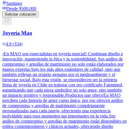
Santiago
Desde
$500.000
Solicitar cotización
Joyería Mao
4.9
(
334
)
¡En MAO son especialistas en joyería nupcial! Combinan diseño e
innovación, manteniendo la ética y la sostenibilidad. Sus anillos de
compromiso y argollas de matrimonio no solo están elaborados por
manos expertas bajo los más altos estándares de calidad, sino que
también reflejan un respeto genuino por el medioambiente y el
bienestar social. Bajo esta visión, se enorgullecen ser la primera
firma de joyería en Chile en trabajar con oro certificado Fairmined,
garantizando que cada pieza simbolice no solo amor, sino también
un impacto positivo y responsable.Productos que ofreceEn MAO
perciben cada historia de amor como única, por eso ofrecen anillos
de compromiso y argollas de matrimonio completamente
personalizadas para cada pareja, ofreciendo una experiencia
inolvidable para esos momentos tan importantes en la vida.Sus
anillos de compromiso y argollas de matrimonio están disponibles en
estilos contemporáneos y clásicos actuales, ofreciendo diseño