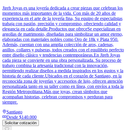
Jireh Joyas es una joyería dedicada a crear piezas que celebran los
momentos más importantes de la vida. Con más de 20 años de
experiencia en el arte de la joyería fina, Su equipo de especialistas
trabaja con pasión, precisión y compromiso, ofreciendo calidad y
elegancia en cada detalle.Productos que ofreceSe especializan en
argollas de matrimonio, diseñadas para simbolizar un amor eterno,
elaboradas con materiales nobles como Oro de 18k y Plata 950.
Además, cuentan con una amplia colección de aros, cadenas,
anillos, collares y pulseras, todos creados con el equilibrio perfecto
entre diseño clásico y tendencias contemporáneas.En Jireh Joyas
cada pieza se convierte en una obra personalizada. Su proceso de
trabajo combina la artesanía tradicional con la innovación,
permitiendo realizar diseños a medida inspirados en los gustos y la
historia de cada cliente.Ubicados en el corazón de Santiago, en la
reconocida zona de joyerías y accesorios de lujo, ofrecen atención
personalizada tanto en su taller como en línea, con envíos a toda la
Región Metropolitana.Más que joyas, crean símbolos que
acompañan historias, celebran compromisos y perduran para
siempre.
Santiago
Desde
$140.000
Solicitar cotización