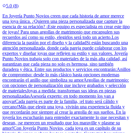
5.0
(
8
)
En Joyería Punto Novios creen que cada historia de amor merece
una joya única. ¿Quieren una pieza personalizada que capture la
esencia de su relación? ¡Este equipo es especialista en crear este tipo
de joyas! Para unas argollas de matrimonio que encapsulen sus
recuerdos así como su estilo, elegirlos será todo un acierto.Los
diferencia la pasión por el diseño y la calidadSi están buscando una
atención personalizada, donde cada pareja puede colaborar con los
expertos y diseñar joyas que reflejen su estilo y sus valores. Joyería
Punto Novios trabaja solo con materiales de la más alta calidad, así
garantizan que cada pieza no solo es hermosa, sino también
duradera y ética. Entre sus productos y servicios encontrarán:Anillos
de compromiso: desde lo más clásico hasta opciones modernas
encontrarán el anillo que simboliza su amorArgollas de matrimonio:
con opciones de personalización que incluye grabados y selección
de materialesJoyas a medida: transforman sus ideas en piezas
personalizadasAsesoría experto: en todo momento los van a
apoyarCada pareja es parte de la familia, ¡el trato será cálido y
cercano!Más que elegir una joya, vivirán una experiencia fluida y
que recordarán por siempre al crear la argolla de sus sueños. En la
joyería los escucharán para entender exactamente lo que necesitan y
desean, ¡se merecen un resultado que los maraville y plasme su
amor!Con Joyería Punto Novios, cada joya es un capítulo de su