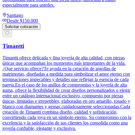
especialmente para ustedes.
Santiago
Desde
$150.000
Solicitar cotización
Timantti
Timantti ofrece delicada y fina joyería de alta calidad, con piezas
únicas que acompañan los momentos más importantes de la vida.
¿Que servicio ofrece?Te ayuda en la creación de argollas de
matrimonio, diseñadas a medida para simbolizar el amor eterno con
terminaciones impecables y detalles que reflejan la esencia de cada
pareja.En el caso de los anillos de compromiso y la joyería de alta
gama, ofrece la flexibilidad de crear diseños personalizados o elegir
entre un catálogo internacional exclusivo, compuesto por piezas
únicas, limitadas e irrepetibles, elaboradas en oro amarillo, rosado y
blanco con diamantes y gemas cuidadosamente seleccionadas.Cada
creación de Timantti combina diseño, calidad y sofisticación,
convirtiendo cada joya en un símbolo eterno. Su compromiso con la
excelencia y la satisfacción de sus clientes los consolida como una
joyería confiable, elegante y exclusiva.