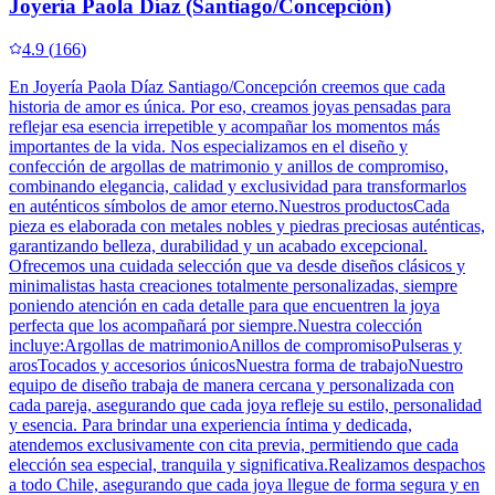
Joyería Paola Díaz (Santiago/Concepción)
4.9
(
166
)
En Joyería Paola Díaz Santiago/Concepción creemos que cada
historia de amor es única. Por eso, creamos joyas pensadas para
reflejar esa esencia irrepetible y acompañar los momentos más
importantes de la vida. Nos especializamos en el diseño y
confección de argollas de matrimonio y anillos de compromiso,
combinando elegancia, calidad y exclusividad para transformarlos
en auténticos símbolos de amor eterno.Nuestros productosCada
pieza es elaborada con metales nobles y piedras preciosas auténticas,
garantizando belleza, durabilidad y un acabado excepcional.
Ofrecemos una cuidada selección que va desde diseños clásicos y
minimalistas hasta creaciones totalmente personalizadas, siempre
poniendo atención en cada detalle para que encuentren la joya
perfecta que los acompañará por siempre.Nuestra colección
incluye:Argollas de matrimonioAnillos de compromisoPulseras y
arosTocados y accesorios únicosNuestra forma de trabajoNuestro
equipo de diseño trabaja de manera cercana y personalizada con
cada pareja, asegurando que cada joya refleje su estilo, personalidad
y esencia. Para brindar una experiencia íntima y dedicada,
atendemos exclusivamente con cita previa, permitiendo que cada
elección sea especial, tranquila y significativa.Realizamos despachos
a todo Chile, asegurando que cada joya llegue de forma segura y en