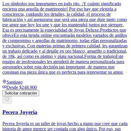
Los símbolos son importantes en todo rito. ¡Y cuánto significado
encierra una argolla de matrimonio! Por eso hay que elegirla a
consciencia, cuidando los detalles, la calidad, el proceso de
fabricación y así asegurarse que será una pieza que dure tanto como
ese amor que hoy los une y que los mantendrá juntos por siempre.
Esa es precisamente la especialidad de Joyas Deluxe.Productos que
ofreceEn esta tienda online encontrarán modelos variados de anillos
de compromiso y argollas de matrimonio, todas ellas personalizadas
y exclusivas. Con materias primas de primera calidad, les garantizan
un trabajo delicado y al detalle en oro blanco, amarillo o tradicional,
de 18k, así como en platino y plata nacional.Forma de trabajoEste
equipo de profesionales les atenderá de manera personalizada para
asesorarles sobre esta decisión tan importante, de manera que
consigan esa pieza única que es perfecta para representar su amor.
Santiago
Desde
$248.900
Solicitar cotización
Pecera Joyería
Pecera Joyería es un taller de joyas hecho a mano que cree que cada
historia de amor merece ser contada con algo único. Por eso, sus