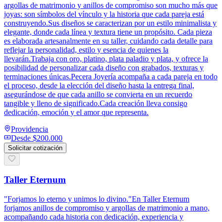
argollas de matrimonio y anillos de compromiso son mucho más que
joyas: son símbolos del vínculo y la historia que cada pareja está
construyendo.Sus diseños se caracterizan por un estilo minimalista y
elegante, donde cada línea y textura tiene un propósito. Cada pieza
es elaborada artesanalmente en su taller, cuidando cada detalle para
reflejar la personalidad, estilo y esencia de quienes la
llevarán.Trabaja con oro, platino, plata paladio y plata, y ofrece la
posibilidad de personalizar cada diseño con grabados, texturas y
terminaciones únicas.Pecera Joyería acompaña a cada pareja en todo
el proceso, desde la elección del diseño hasta la entrega final,
asegurándose de que cada anillo se convierta en un recuerdo
tangible y lleno de significado.Cada creación lleva consigo
dedicación, emoción y el amor que representa.
Providencia
Desde
$200.000
Solicitar cotización
Taller Eternum
"Forjamos lo eterno y unimos lo divino."En Taller Eternum
forjamos anillos de compromiso y argollas de matrimonio a mano,
acompañando cada historia con dedicación, experiencia y