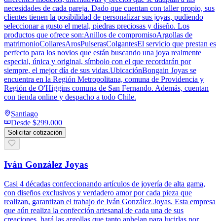
necesidades de cada pareja. Dado que cuentan con taller propio, sus
clientes tienen la posibilidad de personalizar sus joyas, pudiendo
seleccionar a gusto el metal, piedras preciosas y diseño. Los
productos que ofrece son:Anillos de compromisoArgollas de
matrimonioCollaresArosPulserasColgantesEl servicio que prestan es
perfecto para los novios que están buscando una joya realmente
especial, única y original, símbolo con el que recordarán por
siempre, el mejor día de sus vidas.UbicaciónBongain Joyas se
encuentra en la Región Metropolitana, comuna de Providencia y
Región de O'Higgins comuna de San Fernando. Además, cuentan
con tienda online y despacho a todo Chile.
Santiago
Desde
$299.000
Solicitar cotización
Iván González Joyas
Casi 4 décadas confeccionando artículos de joyería de alta gama,
con diseños exclusivos y verdadero amor por cada pieza que
realizan, garantizan el trabajo de Iván González Joyas. Esta empresa
que aún realiza la confección artesanal de cada una de sus
creaciones, hará las argollas que tanto anhelan para lucirlas por