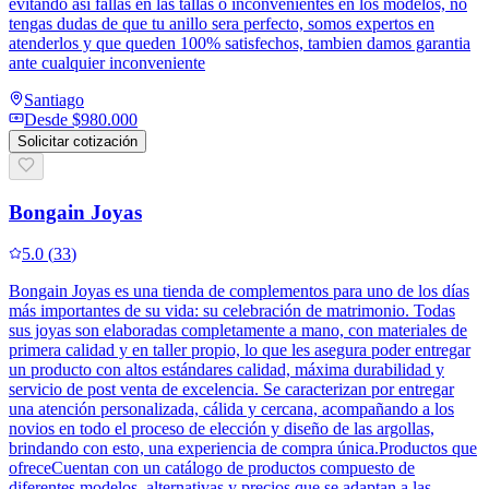
evitando asi fallas en las tallas o inconvenientes en los modelos, no
tengas dudas de que tu anillo sera perfecto, somos expertos en
atenderlos y que queden 100% satisfechos, tambien damos garantia
ante cualquier inconveniente
Santiago
Desde
$980.000
Solicitar cotización
Bongain Joyas
5.0
(
33
)
Bongain Joyas es una tienda de complementos para uno de los días
más importantes de su vida: su celebración de matrimonio. Todas
sus joyas son elaboradas completamente a mano, con materiales de
primera calidad y en taller propio, lo que les asegura poder entregar
un producto con altos estándares calidad, máxima durabilidad y
servicio de post venta de excelencia. Se caracterizan por entregar
una atención personalizada, cálida y cercana, acompañando a los
novios en todo el proceso de elección y diseño de las argollas,
brindando con esto, una experiencia de compra única.Productos que
ofreceCuentan con un catálogo de productos compuesto de
diferentes modelos, alternativas y precios que se adaptan a las