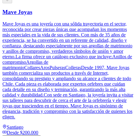
Mave Joyas
Mave Joyas es una joyería con una sólida trayectoria en el sector,
reconocida por crear piezas únicas que acompañan los momentos
más especiales en la vida de sus clientes. Con más de 35 años de
experiencia, se ha convertido en un referente de calidad, diseño y
confianza, destacando especialmente por sus argollas de matrimonio
y anillos de compromiso, verdaderos símbolos de unión y amor
eterno.La firma ofrece un catálogo exclusivo que incluye:Anillos de
compromisoArgollas de
matrimonioCollaresArosPulserasCollerasDesde 1997, Mave Joyas
también comercializa sus productos a través de Internet,
consolidando su prestigio y ampliando su alcance a clientes de todo
Chile. Cada pieza es elaborada por expertos orfebres que cuidan
cada detalle en su diseño y terminación, garantizando la más alta
calidad y durabilidad.Con sede en Santiago, la joyería invita a visitar
sus talleres para descubrir de cerca el arte de la orfebrería y elegir
joyas que trascienden en el tiempo. Mave Joyas es sinónimo de
elegancia, tradición y compromiso con la satisfacción de quienes los
eligen.
Santiago
Desde
$200.000