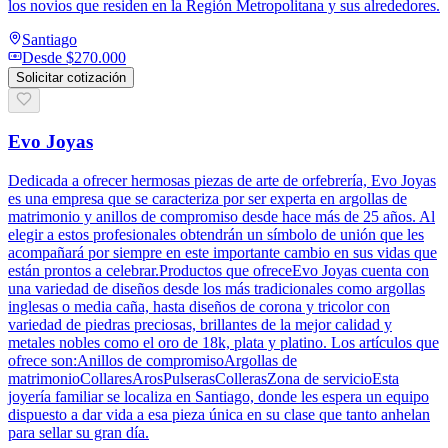
los novios que residen en la Región Metropolitana y sus alrededores.
Santiago
Desde
$270.000
Solicitar cotización
Evo Joyas
Dedicada a ofrecer hermosas piezas de arte de orfebrería, Evo Joyas
es una empresa que se caracteriza por ser experta en argollas de
matrimonio y anillos de compromiso desde hace más de 25 años. Al
elegir a estos profesionales obtendrán un símbolo de unión que les
acompañará por siempre en este importante cambio en sus vidas que
están prontos a celebrar.Productos que ofreceEvo Joyas cuenta con
una variedad de diseños desde los más tradicionales como argollas
inglesas o media caña, hasta diseños de corona y tricolor con
variedad de piedras preciosas, brillantes de la mejor calidad y
metales nobles como el oro de 18k, plata y platino. Los artículos que
ofrece son:Anillos de compromisoArgollas de
matrimonioCollaresArosPulserasCollerasZona de servicioEsta
joyería familiar se localiza en Santiago, donde les espera un equipo
dispuesto a dar vida a esa pieza única en su clase que tanto anhelan
para sellar su gran día.