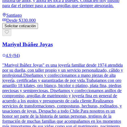
historia de amor, y ahora les toca a ustedes. Contacten hoy mismo
para dar el primer paso a unas argollas que siempre atesorarán.
Santiago
Desde
$330.000
Solicitar cotización
Mariyol Ibáñez Joyas
4.9
(
94
)
"Mariyol Ibáñez Joyas" es una joyería familiar desde 1974 atendida
por su dueña, con taller propio y un servicio personalizado, cálido y
profesional.Diseñamos y confeccionamos a mano piezas de alta
joyería, certificadas y garantizadas de por vida.Trabajamos con oro
amarillo 18 kilates, oro blanco, bicolor o platino, plata fina, piedras
preciosas y semipreciosas. Diseñamos y confeccionamos anillos de
compromiso, argollas de matrimonio y joyería fina en general de
acuerdo a los gustos y presupuesto de cada cliente.Realizamos
servicios de transformaciones, composturas, hechuras, rodinados, y
tasaciones de joyas. Despacho a todo Chile.Para nosotros es un
honor ser parte de la historia de tantas personas, testigos de la
formación de muchas familias que acompañamos en los momentos
más importantes de sus vidas como son el matrimonio, nacimiento