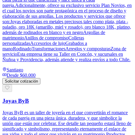
pareja.Adicionalmente, ofrece su exclusivo servicio Plan Novios, en
el cual los novios son parte protagónica en el proceso de diseño y
elaboración de sus argollas. Los productos y servicios que ofrece
son:Joyas elaboradas en metales preciosos tales como plata, plata -
paladio, oro 18K (amarillo, miel y rosado), oro blanco 18K, platino,
además de rodinados en blanco y en negroArgollas de
matrimonioAnillos de compromisoColleras
personalizadasAccesorios de lujoGrabados a
manoRodinadoTransformacionesArreglos y composturasZona de
servicioEsta empresa tiene su Taller en Concón, y sucursales en
Ñuñoa y Providencia, además atiende y realiza envíos a todo Chile.
Santiago
Desde
$60.000
Solicitar cotización
Joyas ByB
Joyas ByB es un taller de joyería en el que convertirán el romance
de cada pareja en una pieza única, duradera, y que simbolice la
unión que están por celebrar. Ese detalle tan pequeño estará lleno de
significado y simbolismo, representando eternamente el enlace de
sus vidas y todo el amor que vivirán en su matrimonio.Productos