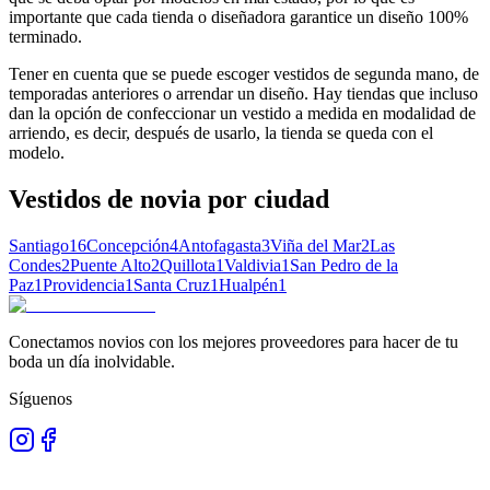
importante que cada tienda o diseñadora garantice un diseño 100%
terminado.
Tener en cuenta que se puede escoger vestidos de segunda mano, de
temporadas anteriores o arrendar un diseño. Hay tiendas que incluso
dan la opción de confeccionar un vestido a medida en modalidad de
arriendo, es decir, después de usarlo, la tienda se queda con el
modelo.
Vestidos de novia
por ciudad
Santiago
16
Concepción
4
Antofagasta
3
Viña del Mar
2
Las
Condes
2
Puente Alto
2
Quillota
1
Valdivia
1
San Pedro de la
Paz
1
Providencia
1
Santa Cruz
1
Hualpén
1
Conectamos novios con los mejores proveedores para hacer de tu
boda un día inolvidable.
Síguenos