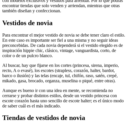
con modelos exclusivos y vestidos para arrendar. Por lo que podrás
encontrar tiendas que solo venden y arriendan, mientras que otras
también diseñan y confeccionan.
Vestidos de novia
Para encontrar el mejor vestido de novia se debe tener claro el estilo.
En este caso es importante ser fiel a una misma y no seguir ideas
preconcebidas. De cada novia dependerá si el vestido elegido es de
inspiración hippie chic, clásico, vintage, vanguardista, corto, de
color o de un pulcro blanco.
Al buscar, hay que fijarse en los cortes (princesa, sirena, imperio,
recto, A o evasé), los escotes (strapless, corazón, halter, bardot,
barco o ilusión) y las telas (encaje, tul, chifón, raso, satén, crepé,
mikado, gasa, brocado, organza, muselina o piqué, entre otras).
Aunque es bueno ir con una idea en mente, se recomienda no
cerrarse y probar distintos estilos, desde un vestido princesa con
escote corazón hasta uno sencillo de escote halter; es el único modo
de saber cuál es el más indicado.
Tiendas de vestidos de novia