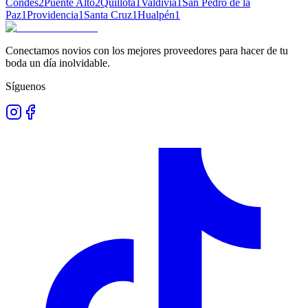
Condes
2
Puente Alto
2
Quillota
1
Valdivia
1
San Pedro de la
Paz
1
Providencia
1
Santa Cruz
1
Hualpén
1
Conectamos novios con los mejores proveedores para hacer de tu
boda un día inolvidable.
Síguenos