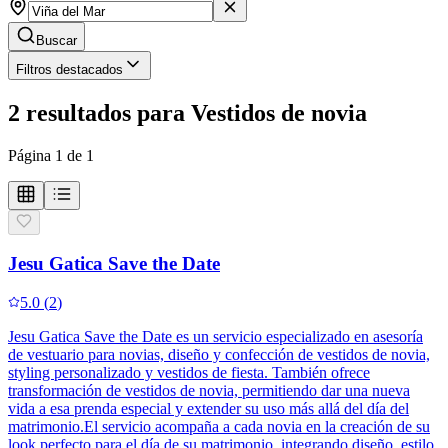
Buscar
Filtros destacados
2
resultados
para
Vestidos de novia
Página
1
de
1
Jesu Gatica Save the Date
5.0
(
2
)
Jesu Gatica Save the Date es un servicio especializado en asesoría
de vestuario para novias, diseño y confección de vestidos de novia,
styling personalizado y vestidos de fiesta. También ofrece
transformación de vestidos de novia, permitiendo dar una nueva
vida a esa prenda especial y extender su uso más allá del día del
matrimonio.El servicio acompaña a cada novia en la creación de su
look perfecto para el día de su matrimonio, integrando diseño, estilo,