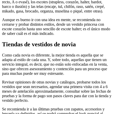
recto, A o evasé), los escotes (strapless, corazón, halter, bardot,
barco o ilusión) y las telas (encaje, tul, chifón, raso, satén, crepé,
mikado, gasa, brocado, organza, muselina o piqué, entre otras).
Aunque es bueno ir con una idea en mente, se recomienda no
cerrarse y probar distintos estilos, desde un vestido princesa con
escote corazón hasta uno sencillo de escote halter; es el único modo
de saber cuál es el más indicado.
Tiendas de vestidos de novia
Como cada novia es diferente, la mejor tienda es aquella que se
adapta al estilo de cada una. Y, sobre todo, aquellas que tienen un
servicio integral, es decir, que no están solo enfocadas en la venta,
sino que ofrecen asesoramiento y contención para un proceso que
para muchas puede ser muy estresante.
Revisar opiniones de otras novias y catálogos, probarse todos los
vestidos que sean necesarios, agendar una primera visita con 4 a 6
meses de antelación aproximadamente, consultar sobre las fechas de
pruebas y la forma de pago son pasos claves para dar con la tienda y
vestido perfecto.
Se recomienda ir a las últimas pruebas con zapatos, accesorios y
lencería ya definidos, así se podrá comprobar el look nupcial al