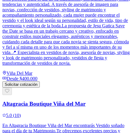
tendencias y autenticidad. A través de asesoría de imagen para
novias, confección de vestidos, styling de matrimonio y
acompañamiento personalizado, cada mujer puede encontrar el
vestido y el look ideal según su personalidad, estilo de vida, tipo de
ceremonia y estética de la boda.La propuesta de Jesu Gatica Save
the Date se basa en un trabajo cercano y creativo, enfocado en
construir estilos nupciales elegantes, auténticos y memorables,
cuidando cada detalle para que cada novia se sienta segura, cómoda
y fiel a sí misma en uno de los momentos más importantes de su
vida.📍 Especialista en vestidos de novia, asesoría de novias, styling
y look de matrimonio personalizado, vestidos de fiesta y
transformación de vestidos de novia.
Viña Del Mar
Desde
$400.000
Solicitar cotización
Altagracia Boutique Viña del Mar
5.0
(
10
)
En Altagracia Boutique Viña del Mar encontrarás Vestido soñado
para el día de tu Matrimonio.Te ofrecemos excelentes precios y