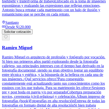
highlight y tráilerForma de trabajoEnfocado en la toma de imágenes
espontáneas y realzando las expresiones que reflejan emociones,
Antonio busca retratar cada matrimonio con un halo de ilusión y
romanticismo que se percibe en cada retrato.
Santiago
Desde
$120.000
Solicitar cotización
Ramiro Miguel
Ramiro Miguel es arquitecto de profesión y fotógrafo por vocación.
Si bien sus primeros años partió explorando desde la fotografía
callejera, sus principales intereses con el tiempo han derivado en la
fotografía documental, siendo su gran objetivo lograr un equilibrio
entre técnica y estética, y la búsqueda de la belleza en cada una de
sus imágenes.¿Qué servicios ofrece?Para conseguirlo,
constantemente está actualizando tanto sus conocimientos como los
equipos con los que trabaja. Para su matrimonio les ofrece:Sesiones
pre y post boda en pareja y/o por separadoCobertura preparación
novios, ceremonia (civil-religiosa) y celebración.Álbum impreso de
fotografías (book)Fotografías en alta resoluciónEntrega de todas las
fotografías en formato digital de alta resoluciónSi bien trabaja