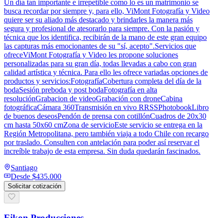
Un día tan importante e irrepetible como lo es un matrimonio se
busca recordar por siempre y, para ello, ViMont Fotografía y Video
quiere ser su aliado más destacado y brindarles la manera más
segura y profesional de atesorarlo para siempre. Con la pasión y
técnica que los identifica, recibirán de la mano de este gran equipo
las capturas más emocionantes de su "sí, acepto".Servicios que
ofreceViMont Fotografía y Video les propone soluciones
personalizadas para su gran día, todas llevadas a cabo con gran
calidad artística y técnica. Para ello les ofrece variadas opciones de
productos y servicios:FotografíaCobertura completa del día de la
bodaSesión preboda y post bodaFotografía en alta
resoluciónGrabacion de videoGrabación con droneCabina
fotográficaCámara 360Transmisión en vivo RRSSPhotobookLibro
de buenos deseosPendón de prensa con cotillónCuadros de 20x30
cm hasta 50x60 cmZona de servicioEste servicio se entrega en la
Región Metropolitana, pero también viaja a todo Chile con recargo
por traslado. Consulten con antelación para poder así reservar el
increíble trabajo de esta empresa. Sin duda quedarán fascinados.
Santiago
Desde
$435.000
Solicitar cotización
Eikon Producciones