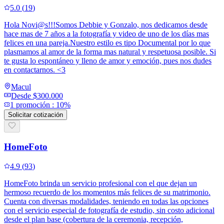
5.0
(
19
)
Hola Novi@s!!!Somos Debbie y Gonzalo, nos dedicamos desde
hace mas de 7 años a la fotografía y video de uno de los días mas
felices en una pareja.Nuestro estilo es tipo Documental por lo que
plasmamos al amor de la forma mas natural y respetuosa posible. Si
te gusta lo espontáneo y lleno de amor y emoción, pues nos dudes
en contactarnos. <3
Macul
Desde
$300.000
1
promoción
:
10%
Solicitar cotización
HomeFoto
4.9
(
93
)
HomeFoto brinda un servicio profesional con el que dejan un
hermoso recuerdo de los momentos más felices de su matrimonio.
Cuenta con diversas modalidades, teniendo en todas las opciones
con el servicio especial de fotografía de estudio, sin costo adicional
desde el plan base (cobertura de la ceremonia, recepción,