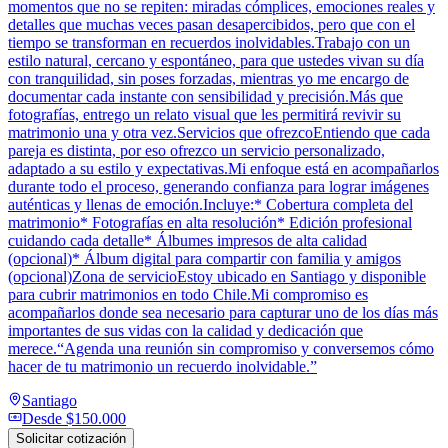
momentos que no se repiten: miradas cómplices, emociones reales y
detalles que muchas veces pasan desapercibidos, pero que con el
tiempo se transforman en recuerdos inolvidables.Trabajo con un
estilo natural, cercano y espontáneo, para que ustedes vivan su día
con tranquilidad, sin poses forzadas, mientras yo me encargo de
documentar cada instante con sensibilidad y precisión.Más que
fotografías, entrego un relato visual que les permitirá revivir su
matrimonio una y otra vez.Servicios que ofrezcoEntiendo que cada
pareja es distinta, por eso ofrezco un servicio personalizado,
adaptado a su estilo y expectativas.Mi enfoque está en acompañarlos
durante todo el proceso, generando confianza para lograr imágenes
auténticas y llenas de emoción.Incluye:* Cobertura completa del
matrimonio* Fotografías en alta resolución* Edición profesional
cuidando cada detalle* Álbumes impresos de alta calidad
(opcional)* Álbum digital para compartir con familia y amigos
(opcional)Zona de servicioEstoy ubicado en Santiago y disponible
para cubrir matrimonios en todo Chile.Mi compromiso es
acompañarlos donde sea necesario para capturar uno de los días más
importantes de sus vidas con la calidad y dedicación que
merece.“Agenda una reunión sin compromiso y conversemos cómo
hacer de tu matrimonio un recuerdo inolvidable.”
Santiago
Desde
$150.000
Solicitar cotización