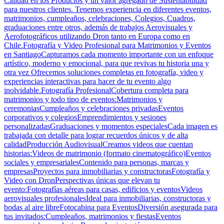
Calidad en los Productos y un valor agregado de Sustentabilidad
para nuestros clientes. Tenemos experiencia en diferentes eventos,
matrimonios, cumpleaños, celebraciones, Colegios, Cuadros,
graduaciones entre otros, además de trabajos Aerovisuales y
Aerofotográficos utilizando Dron tanto en Europa como en
Chile.Fotografía y Video Profesional para Matrimonios y Eventos
en SantiagoCapturamos cada momento importante con un enfoque
artístico, moderno y emocional, para que revivas tu historia una y
otra vez Ofrecemos soluciones completas en fotografía, video y
experiencias interactivas para hacer de tu evento algo
inolvidable.Fotografía ProfesionalCobertura completa para
matrimonios y todo tipo de eventos:Matrimonios y
ceremoniasCumpleaños y celebraciones privadasEventos
corporativos y colegiosEmprendimientos y sesiones
personalizadasGraduaciones y momentos especialesCada imagen es
trabajada con detalle para lograr recuerdos únicos y de alta
calidadProducción AudiovisualCreamos videos que cuentan
historias:Videos de matrimonio (formato cinematográfico)Eventos
sociales y empresarialesContenido para personas, marcas y
empresasProyectos para inmobiliarias y constructorasFotografía y
Video con DronPerspectivas únicas que elevan tu
evento:Fotografías aéreas para casas, edificios y eventosVideos
aerovisuales profesionalesIdeal para inmobiliarias, constructoras y
bodas al aire libreFotocabina para EventosDiversión asegurada para
tus invitados:Cumpleaños, matrimonios y fiestasEventos