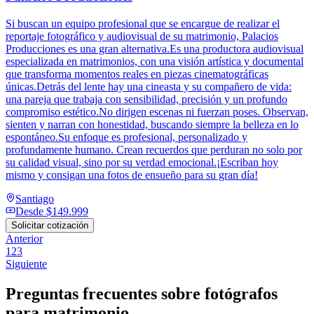
Si buscan un equipo profesional que se encargue de realizar el
reportaje fotográfico y audiovisual de su matrimonio, Palacios
Producciones es una gran alternativa.Es una productora audiovisual
especializada en matrimonios, con una visión artística y documental
que transforma momentos reales en piezas cinematográficas
únicas.Detrás del lente hay una cineasta y su compañero de vida:
una pareja que trabaja con sensibilidad, precisión y un profundo
compromiso estético.No dirigen escenas ni fuerzan poses. Observan,
sienten y narran con honestidad, buscando siempre la belleza en lo
espontáneo.Su enfoque es profesional, personalizado y
profundamente humano. Crean recuerdos que perduran no solo por
su calidad visual, sino por su verdad emocional.¡Escriban hoy
mismo y consigan una fotos de ensueño para su gran día!
Santiago
Desde
$149.999
Solicitar cotización
Anterior
1
2
3
Siguiente
Preguntas frecuentes sobre
fotógrafos
para matrimonio