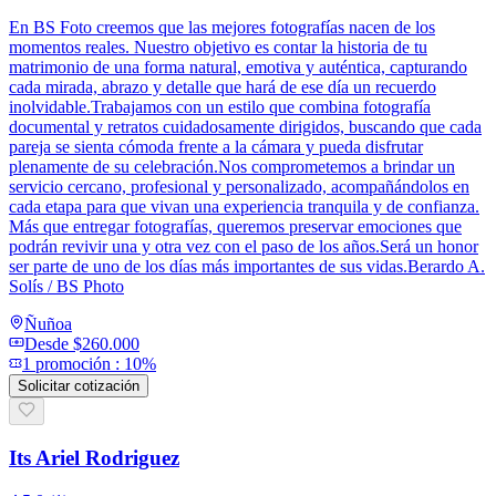
En BS Foto creemos que las mejores fotografías nacen de los
momentos reales. Nuestro objetivo es contar la historia de tu
matrimonio de una forma natural, emotiva y auténtica, capturando
cada mirada, abrazo y detalle que hará de ese día un recuerdo
inolvidable.Trabajamos con un estilo que combina fotografía
documental y retratos cuidadosamente dirigidos, buscando que cada
pareja se sienta cómoda frente a la cámara y pueda disfrutar
plenamente de su celebración.Nos comprometemos a brindar un
servicio cercano, profesional y personalizado, acompañándolos en
cada etapa para que vivan una experiencia tranquila y de confianza.
Más que entregar fotografías, queremos preservar emociones que
podrán revivir una y otra vez con el paso de los años.Será un honor
ser parte de uno de los días más importantes de sus vidas.Berardo A.
Solís / BS Photo
Ñuñoa
Desde
$260.000
1
promoción
:
10%
Solicitar cotización
Its Ariel Rodriguez