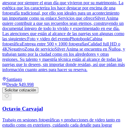
atesorar por siempre el gran día que vivieron por su matrimonio. La
estética que los caracteriza los hace destacar por encima de una
fotografía tradicional, por ello son ideales para un acontecimiento
tan importante como su enlace.Servicios que ofreceSilver Anima
quiere contribuir a que sus recuerdos sean eternos, construyendo un
documental íntegro de todo lo vivido y experimentado en ese día.
Las atenciones que están al alcance de las parejas son algunas como
las siguientes:Foto y video del eventoPhotobookCabina
fotográficaEntrega entre 500 y 1000 fotografíasCalidad full HD o
4KNegativoZona de servicioSilver Anima se encuentra en Ñuñoa, y
trabajan tanto por la ciudad como en los alrededores y otras
regiones. Su talento y maestría técnica están al alcance de todas las
parejas que lo deseen, sin importar donde residan, así que pidan más
información cuanto antes para hacer su reserva.
Santiago
Desde
$49.998
Solicitar cotización
Octavio Carvajal
Trabajo en sesiones fotográficas y producciones de video tanto en
estudio como en exteriores, cuidando cada detalle para lograr