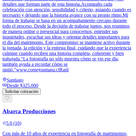
detalles que forman parte de esta historia.Acompaño cada
celebración con atención, sensibilidad y criterio, guiando cuando es
necesario y dejando que la historia avance con su propio ritmo.Mi
forma de trabajar se basa en un acompañamiento cercano durante
todo el proceso. Desde la decisión de trabajar juntos, nos reunimos
de manera online o presencial para conocernos, entender sus
inquietudes, escuchar sus ideas y orientar detalles importantes para
el día del matrimonio. Este compromiso se mantiene activo durante
la jornada, la edición y la entrega final, cuidando que la experiencia
culmine cuando reciben una historia completa, coherente y bien
trabajada."La fotografía no sólo muestra cómo se vio ese día,
también ayuda a recordar cómo se
sintió."www.cornejoumana.clRaúl
Santiago
Desde
$325.000
Solicitar cotización
Abarca Producciones
5.0
(
10
)
Con más de 10 años de experiencia en fotografía de matrimonios,