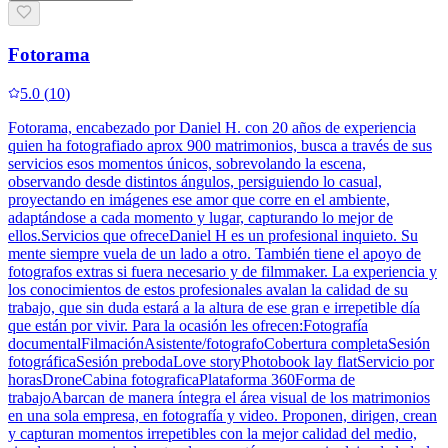
Fotorama
5.0
(
10
)
Fotorama, encabezado por Daniel H. con 20 años de experiencia
quien ha fotografiado aprox 900 matrimonios, busca a través de sus
servicios esos momentos únicos, sobrevolando la escena,
observando desde distintos ángulos, persiguiendo lo casual,
proyectando en imágenes ese amor que corre en el ambiente,
adaptándose a cada momento y lugar, capturando lo mejor de
ellos.Servicios que ofreceDaniel H es un profesional inquieto. Su
mente siempre vuela de un lado a otro. También tiene el apoyo de
fotografos extras si fuera necesario y de filmmaker. La experiencia y
los conocimientos de estos profesionales avalan la calidad de su
trabajo, que sin duda estará a la altura de ese gran e irrepetible día
que están por vivir. Para la ocasión les ofrecen:Fotografía
documentalFilmaciónAsistente/fotografoCobertura completaSesión
fotográficaSesión prebodaLove storyPhotobook lay flatServicio por
horasDroneCabina fotograficaPlataforma 360Forma de
trabajoAbarcan de manera íntegra el área visual de los matrimonios
en una sola empresa, en fotografía y video. Proponen, dirigen, crean
y capturan momentos irrepetibles con la mejor calidad del medio,