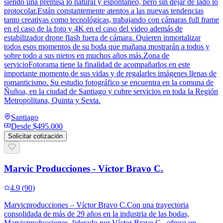
siendo una premisa lo natural y espontáneo, pero sin dejar de lado lo
protocolar.Están constantemente atentos a las nuevas tendencias
tanto creativas como tecnológicas, trabajando con cámaras full frame
en el caso de la foto y 4K en el caso del video además de
estabilizador drone flash fuera de cámara. Quieren inmortalizar
todos esos momentos de su boda que mañana mostrarán a todos y
sobre todo a sus nietos en muchos años más.Zona de
servicioFotorama tiene la finalidad de acompañarlos en este
importante momento de sus vidas y de regalarles imágenes llenas de
romanticismo. Su estudio fotográfico se encuentra en la comuna de
Ñuñoa, en la ciudad de Santiago y cubre servicios en toda la Región
Metropolitana, Quinta y Sexta.
Santiago
Desde
$495.000
Solicitar cotización
Marvic Producciones - Víctor Bravo C.
4.9
(
90
)
Marvicproducciones – Víctor Bravo C.Con una trayectoria
consolidada de más de 29 años en la industria de las bodas,
Marvicproducciones, liderado por Víctor Bravo C., ofrece un