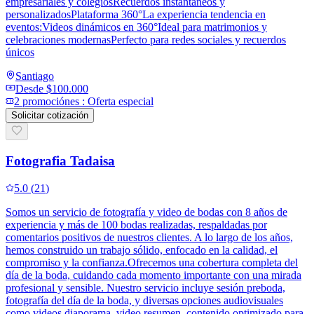
empresariales y colegiosRecuerdos instantáneos y
personalizadosPlataforma 360°La experiencia tendencia en
eventos:Videos dinámicos en 360°Ideal para matrimonios y
celebraciones modernasPerfecto para redes sociales y recuerdos
únicos
Santiago
Desde
$100.000
2
promoción
es
:
Oferta especial
Solicitar cotización
Fotografia Tadaisa
5.0
(
21
)
Somos un servicio de fotografía y video de bodas con 8 años de
experiencia y más de 100 bodas realizadas, respaldadas por
comentarios positivos de nuestros clientes. A lo largo de los años,
hemos construido un trabajo sólido, enfocado en la calidad, el
compromiso y la confianza.Ofrecemos una cobertura completa del
día de la boda, cuidando cada momento importante con una mirada
profesional y sensible. Nuestro servicio incluye sesión preboda,
fotografía del día de la boda, y diversas opciones audiovisuales
como videos diaporama, video resumen, contenido optimizado para