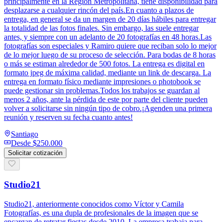
principalmente en la Región Metropolitana, tiene disponibilidad para
desplazarse a cualquier rincón del país.En cuanto a plazos de
entrega, en general se da un margen de 20 días hábiles para entregar
la totalidad de las fotos finales. Sin embargo, las suele entregar
antes, y siempre con un adelanto de 20 fotografías en 48 horas.Las
fotografías son especiales y Ramiro quiere que reciban solo lo mejor
de lo mejor luego de su proceso de selección. Para bodas de 8 horas
o más se estiman alrededor de 500 fotos. La entrega es digital en
formato jpeg de máxima calidad, mediante un link de descarga. La
entrega en formato físico mediante impresiones o photobook se
puede gestionar sin problemas.Todos los trabajos se guardan al
menos 2 años, ante la pérdida de este por parte del cliente pueden
volver a solicitarse sin ningún tipo de cobro.¡Agenden una primera
reunión y reserven su fecha cuanto antes!
Santiago
Desde
$250.000
Solicitar cotización
Studio21
Studio21, anteriormente conocidos como Víctor y Camila
Fotografías, es una dupla de profesionales de la imagen que se
encargan de retratar fiestas desde 2010. La empresa trabaja para