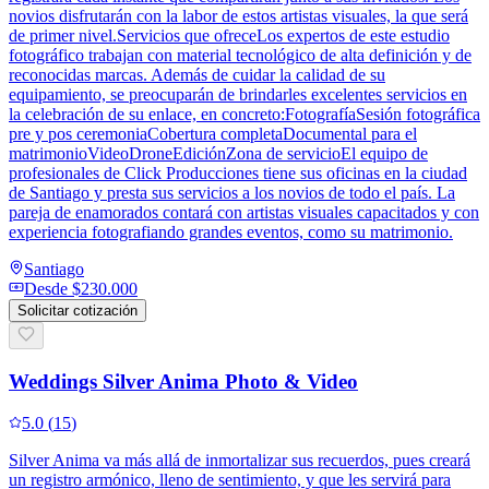
novios disfrutarán con la labor de estos artistas visuales, la que será
de primer nivel.Servicios que ofreceLos expertos de este estudio
fotográfico trabajan con material tecnológico de alta definición y de
reconocidas marcas. Además de cuidar la calidad de su
equipamiento, se preocuparán de brindarles excelentes servicios en
la celebración de su enlace, en concreto:FotografíaSesión fotográfica
pre y pos ceremoniaCobertura completaDocumental para el
matrimonioVideoDroneEdiciónZona de servicioEl equipo de
profesionales de Click Producciones tiene sus oficinas en la ciudad
de Santiago y presta sus servicios a los novios de todo el país. La
pareja de enamorados contará con artistas visuales capacitados y con
experiencia fotografiando grandes eventos, como su matrimonio.
Santiago
Desde
$230.000
Solicitar cotización
Weddings Silver Anima Photo & Video
5.0
(
15
)
Silver Anima va más allá de inmortalizar sus recuerdos, pues creará
un registro armónico, lleno de sentimiento, y que les servirá para