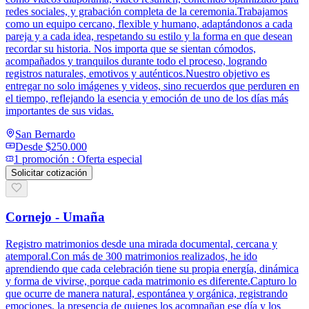
redes sociales, y grabación completa de la ceremonia.Trabajamos
como un equipo cercano, flexible y humano, adaptándonos a cada
pareja y a cada idea, respetando su estilo y la forma en que desean
recordar su historia. Nos importa que se sientan cómodos,
acompañados y tranquilos durante todo el proceso, logrando
registros naturales, emotivos y auténticos.Nuestro objetivo es
entregar no solo imágenes y videos, sino recuerdos que perduren en
el tiempo, reflejando la esencia y emoción de uno de los días más
importantes de sus vidas.
San Bernardo
Desde
$250.000
1
promoción
:
Oferta especial
Solicitar cotización
Cornejo - Umaña
Registro matrimonios desde una mirada documental, cercana y
atemporal.Con más de 300 matrimonios realizados, he ido
aprendiendo que cada celebración tiene su propia energía, dinámica
y forma de vivirse, porque cada matrimonio es diferente.Capturo lo
que ocurre de manera natural, espontánea y orgánica, registrando
emociones, la presencia de quienes los acompañan ese día y los