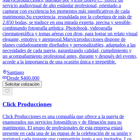
servicio audiovisual de alto estándar profesional, orientado a
capturar con excelencia los momentos más significativos de cada
matrimonio.Su experiencia, respaldada por la cobertura de más de
2.850 bodas, se traduce en una mirada experta, precisa y sensible,
combinando fotografía artística, Photobook, videografía
cinematográfica y tomas aéreas con dron, para lograr un relato visual
elegante, emotivo y atemporal.Marvicproducciones dispone de
planes cuidadosamente diseñados y personalizables, adaptados a las
necesidades de cada pareja, garantizando calidad, cumplimiento y
un acompañamiento profesional antes, durante y después del evento,
acorde a la importancia de una ocasión única e irrepetible.
Santiago
Desde
$400.000
Solicitar cotización
Click Producciones
Click Producciones es una compañía que ofrece a la pareja de
enamorados sus servicios fotográficos y de filmación para su
matrimonio. El grupo de profesionales de esta empresa estará
presente en cada una de las etapas de la celebración de su unión y
registrará cada instante que compartirán junto a sus invitados. Los