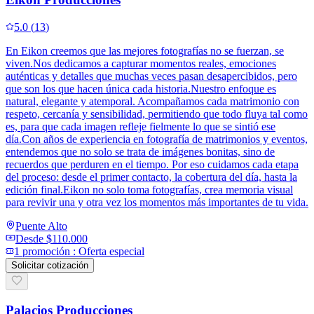
5.0
(
13
)
En Eikon creemos que las mejores fotografías no se fuerzan, se
viven.Nos dedicamos a capturar momentos reales, emociones
auténticas y detalles que muchas veces pasan desapercibidos, pero
que son los que hacen única cada historia.Nuestro enfoque es
natural, elegante y atemporal. Acompañamos cada matrimonio con
respeto, cercanía y sensibilidad, permitiendo que todo fluya tal como
es, para que cada imagen refleje fielmente lo que se sintió ese
día.Con años de experiencia en fotografía de matrimonios y eventos,
entendemos que no solo se trata de imágenes bonitas, sino de
recuerdos que perduren en el tiempo. Por eso cuidamos cada etapa
del proceso: desde el primer contacto, la cobertura del día, hasta la
edición final.Eikon no solo toma fotografías, crea memoria visual
para revivir una y otra vez los momentos más importantes de tu vida.
Puente Alto
Desde
$110.000
1
promoción
:
Oferta especial
Solicitar cotización
Palacios Producciones