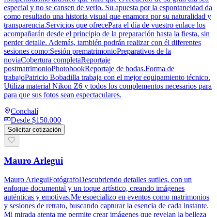
especial y no se cansen de verlo. Su apuesta por la espontaneidad da
como resultado una historia visual que enamora por su naturalidad y
transparencia.Servicios que ofrecePara el día de vuestro enlace los
acompañarán desde el principio de la preparación hasta la fiesta, sin
perder detalle. Además, también podrán realizar con él diferentes
sesiones como:Sesión prematrimonioPreparativos de la
noviaCobertura completaReportaje
postmatrimonioPhotobookReportaje de bodas.Forma de
trabajoPatricio Bobadilla trabaja con el mejor equipamiento técnico.
Utiliza material Nikon Z6 y todos los complementos necesarios para
para que sus fotos sean espectaculares.
Conchalí
Desde
$150.000
Solicitar cotización
Mauro Arlegui
Mauro ArleguiFotógrafoDescubriendo detalles sutiles, con un
enfoque documental y un toque artístico, creando imágenes
auténticas y emotivas.Me especializo en eventos como matrimonios
y sesiones de retrato, buscando capturar la esencia de cada instante.
Mi mirada atenta me permite crear imágenes que revelan la belleza