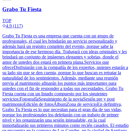
Grabo Tu Fiesta
TOP
4.9
(
117
)
Grabo Tu Fiesta es una empresa que cuenta con un grupo de
profesionales, el cual les brindarán un servicio personalizado y
además hará un registro completo del evento, porque sabe la
importancia de ese hermoso día. Trabajará con ideas originales y les
brindará un conjunto de imágenes elegantes y sobrias, donde el
amor de ustedes dos estará en primera plana.Servicios que
ofreceDisfrutarán con la compañía de los expertos, quienes estarán a
su lado sin que se den cuenta, porque lo que buscan es retratar la
naturalidad de los sentimientos. Además, mediante una reunión
previa al matrimonio afinarán los puntos más importantes para
ustedes con el fin de responder a todas sus necesidades. Grabo Tu
Fiesta cuenta con un listado compuesto por los siguientes
servicios:FotografíaSeguimiento de la noviaSesión pre y post
matrimonioEdición de fotosÁlbumZona de servicioEn definitiva,
Grabo Tu Fiesta es lo que necesitan para el gran día de sus vidas,
porque los profesionales los deleitarán con un trabajo de primer
nivel y les organizarán una sesión inigualable, en la cual
inmortalizarán sus primeros minutos como recién casados. El estudio
se encuentra en la comuna de Las Condes, en la ciudad de Santiago.