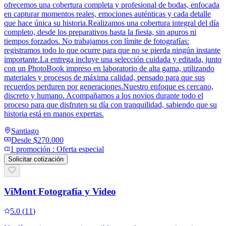
ofrecemos una cobertura completa y profesional de bodas, enfocada
en capturar momentos reales, emociones auténticas y cada detalle
que hace única su historia.Realizamos una cobertura integral del día
completo, desde los preparativos hasta la fiesta, sin apuros ni
tiempos forzados. No trabajamos con límite de fotografías:
registramos todo lo que ocurre para que no se pierda ningún instante
importante.La entrega incluye una selección cuidada y editada, junto
con un PhotoBook impreso en laboratorio de alta gama, utilizando
materiales y procesos de máxima calidad, pensado para que sus
recuerdos perduren por generaciones.Nuestro enfoque es cercano,
discreto y humano. Acompañamos a los novios durante todo el
proceso para que disfruten su día con tranquilidad, sabiendo que su
historia está en manos expertas.
Santiago
Desde
$270.000
1
promoción
:
Oferta especial
Solicitar cotización
ViMont Fotografía y Video
5.0
(
11
)