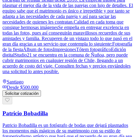
plasmar el mejor día de la vida de las parejas con lujo de detalles. El
equipo sabe que el matrimonio es único e irrepetible y por tanto se
adapta a las necesidades de cada pareja y así para saciar las
necesidades de quienes les contratan.Calidad en cada toma que
consigue hermosas imágenesSe empeña en entregar excelencia en
todas las fotos, pues así conseguirán maravillosos recuerdos de sus
amistades y familia. Recuperen de un vistazo todo lo que pasó en el
gran día gracias a un servicio que contempla lo siguiente:Fotografía
de la fiestaÁlbum de fotosImpresionesTótem fotográficoEdición
digitalStudio21 se encuentra en la comuna de Ñuñoa, pero puede
cubrir matrimonios en cualquier región de Chile, llegando a un
acuerdo de costo del viaje. Consulten fechas y precios enviándoles
una solicitud lo antes posible.
Santiago
Desde
$500.000
Solicitar cotización
Patricio Bobadilla
Patricio Bobadilla es un fotógrafo de bodas que dejará plasmados
los momentos más mágicos de su matrimonio con su estilo de
fotoperiodismo artístico que hará que el recuerdo de su gran día sea