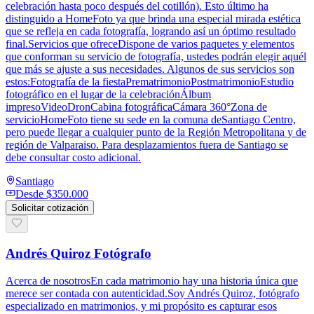
celebración hasta poco después del cotillón). Esto último ha
distinguido a HomeFoto ya que brinda una especial mirada estética
que se refleja en cada fotografía, logrando así un óptimo resultado
final.Servicios que ofreceDispone de varios paquetes y elementos
que conforman su servicio de fotografía, ustedes podrán elegir aquél
que más se ajuste a sus necesidades. Algunos de sus servicios son
estos:Fotografía de la fiestaPrematrimonioPostmatrimonioEstudio
fotográfico en el lugar de la celebraciónÁlbum
impresoVideoDronCabina fotográficaCámara 360°Zona de
servicioHomeFoto tiene su sede en la comuna deSantiago Centro,
pero puede llegar a cualquier punto de la Región Metropolitana y de
región de Valparaiso. Para desplazamientos fuera de Santiago se
debe consultar costo adicional.
Santiago
Desde
$350.000
Solicitar cotización
Andrés Quiroz Fotógrafo
Acerca de nosotrosEn cada matrimonio hay una historia única que
merece ser contada con autenticidad.Soy Andrés Quiroz, fotógrafo
especializado en matrimonios, y mi propósito es capturar esos