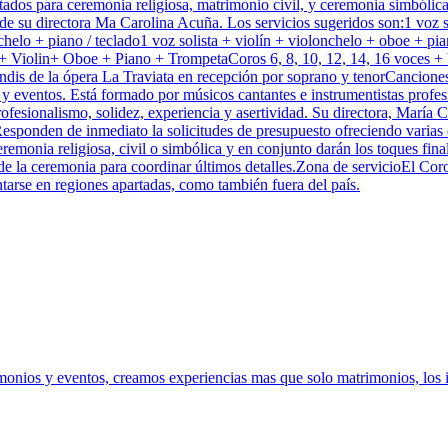
ntados para ceremonia religiosa, matrimonio civil, y ceremonia simbóli
de su directora Ma Carolina Acuña. Los servicios sugeridos son:1 voz sol
lonchelo + piano / teclado1 voz solista + violín + violonchelo + oboe +
+ Violin+ Oboe + Piano + TrompetaCoros 6, 8, 10, 12, 14, 16 voces +
rindis de la ópera La Traviata en recepción por soprano y tenorCancione
 eventos. Está formado por músicos cantantes e instrumentistas profesio
rofesionalismo, solidez, experiencia y asertividad. Su directora, María
Responden de inmediato la solicitudes de presupuesto ofreciendo varias 
ceremonia religiosa, civil o simbólica y en conjunto darán los toques fin
e de la ceremonia para coordinar últimos detalles.Zona de servicioEl Co
ntarse en regiones apartadas, como también fuera del país.
onios y eventos, creamos experiencias mas que solo matrimonios, los 