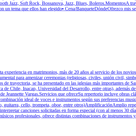
Smooth Jazz, Soft Rock, Bossanova, Jazz, Blues, Boleros.MomentosA tra
 Con un tema que ellos han elegido▪️ Cena/BanqueteDóndeOfrezco mis serv
a experiencia en matrimonios, más de 20 años al servicio de los novio
umental para amenizar ceremonias (religiosas, civiles, unión civil, simb
e trayectoria, se ha presentado en las iglesias más importantes de San
 de Chile, Inacap, Universidad del Desarrollo, entre otras), además de 
 de Jeannette Vargas.Servicios que ofreceSu repertorio incluye obras clá
ombinación ideal de voces e instrumentos según sus preferencias musical
do, guitarra, cello, trompeta, oboe, entre otros)AmplificaciónAmplio rep
a interpretar canciones solicitadas en forma especial (con al menos 30 
úsicos profesionales, ofrece distintas combinaciones de instrumentos y