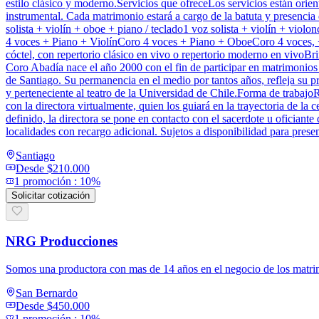
estilo clásico y moderno.Servicios que ofreceLos servicios están orie
instrumental. Cada matrimonio estará a cargo de la batuta y presencia 
solista + violín + oboe + piano / teclado1 voz solista + violín + vio
4 voces + Piano + ViolínCoro 4 voces + Piano + OboeCoro 4 voces, 
cóctel, con repertorio clásico en vivo o repertorio moderno en vivoB
Coro Abadía nace el año 2000 con el fin de participar en matrimonios y
de Santiago. Su permanencia en el medio por tantos años, refleja su p
y perteneciente al teatro de la Universidad de Chile.Forma de trabajo
con la directora virtualmente, quien los guiará en la trayectoria de la 
definido, la directora se pone en contacto con el sacerdote u oficiant
localidades con recargo adicional. Sujetos a disponibilidad para prese
Santiago
Desde
$210.000
1
promoción
:
10%
Solicitar cotización
NRG Producciones
Somos una productora con mas de 14 años en el negocio de los matrim
San Bernardo
Desde
$450.000
1
promoción
:
10%