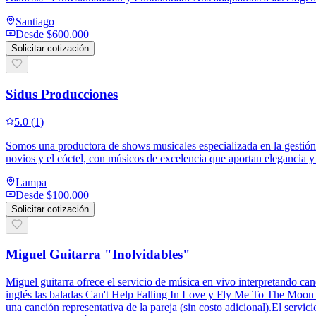
Santiago
Desde
$600.000
Solicitar cotización
Sidus Producciones
5.0
(
1
)
Somos una productora de shows musicales especializada en la gestión 
novios y el cóctel, con músicos de excelencia que aportan elegancia y
Lampa
Desde
$100.000
Solicitar cotización
Miguel Guitarra "Inolvidables"
Miguel guitarra ofrece el servicio de música en vivo interpretando c
inglés las baladas Can't Help Falling In Love y Fly Me To The Moon y
una canción representativa de la pareja (sin costo adicional).El ser