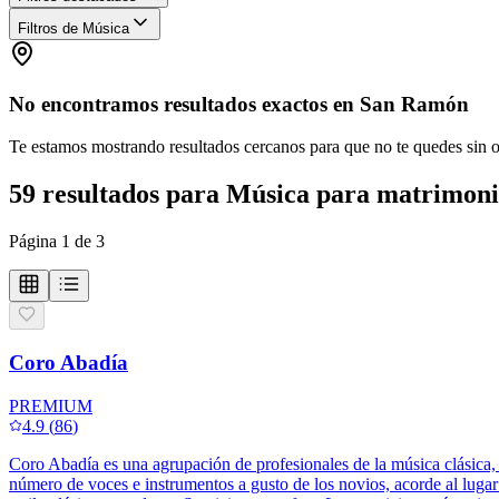
Filtros de Música
No encontramos resultados exactos en
San Ramón
Te estamos mostrando resultados cercanos para que no te quedes sin 
59
resultados
para
Música para matrimon
Página
1
de
3
Coro Abadía
PREMIUM
4.9
(
86
)
Coro Abadía es una agrupación de profesionales de la música clásica, c
número de voces e instrumentos a gusto de los novios, acorde al luga