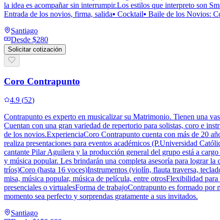
la idea es acompañar sin interrumpir.Los estilos que interpreto son 
Entrada de los novios, firma, salida▪️ Cocktail▪️ Baile de los Novios:
Santiago
Desde
$280
Solicitar cotización
Coro Contrapunto
4.9
(
52
)
Contrapunto es experto en musicalizar su Matrimonio. Tienen una vast
Cuentan con una gran variedad de repertorio para solistas, coro e instr
de los novios.ExperienciaCoro Contrapunto cuenta con más de 20 años d
realiza presentaciones para eventos académicos (P.Universidad Católica
cantante Pilar Aguilera y la producción general del grupo está a cargo
y música popular. Les brindarán una completa asesoría para lograr la c
tríos)Coro (hasta 16 voces)Instrumentos (violín, flauta traversa, tecla
misa, música popular, música de película, entre otrosFlexibilidad par
presenciales o virtualesForma de trabajoContrapunto es formado por m
momento sea perfecto y sorprendas gratamente a sus invitados.
Santiago