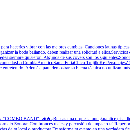
ra hacerles vibrar con las mejores cumbias. Canciones latinas típicas d
e organizar la boda bailando, deben realizar una solicitud a ellos.Serv
 ustedes siempre quisieron. Algunos de sus covers son los siguiente
asconcellosLa CumbiaAmericoSanta FeriaChico TrujilloKe Personajes
 entretenido. Además, para demostrar su buena técnica no utilizan músic
AND"! 🎺🔥¿Buscas una orquesta que garantice pista llena y 
Formato Sonora: Con bronces reales y percusión de impacto.✅ Repertorio 
as de tu local o productora.Transforma tu evento en una verdadera fie