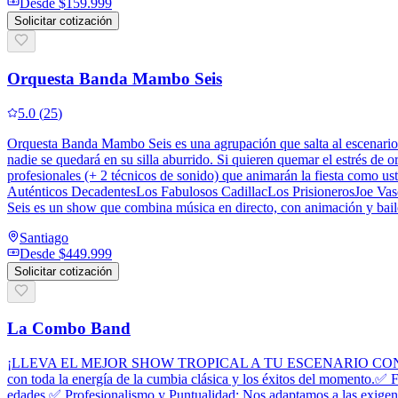
Desde
$159.999
Solicitar cotización
Orquesta Banda Mambo Seis
5.0
(
25
)
Orquesta Banda Mambo Seis es una agrupación que salta al escenario pa
nadie se quedará en su silla aburrido. Si quieren quemar el estrés d
profesionales (+ 2 técnicos de sonido) que animarán la fiesta como
Auténticos DecadentesLos Fabulosos CadillacLos PrisionerosJoe V
Seis es un show que combina música en directo, con animación y baile
Santiago
Desde
$449.999
Solicitar cotización
La Combo Band
¡LLEVA EL MEJOR SHOW TROPICAL A TU ESCENARIO CON "COMBO B
con toda la energía de la cumbia clásica y los éxitos del momento.✅ 
edades.✅ Profesionalismo y Puntualidad: Nos adaptamos a las exigenci