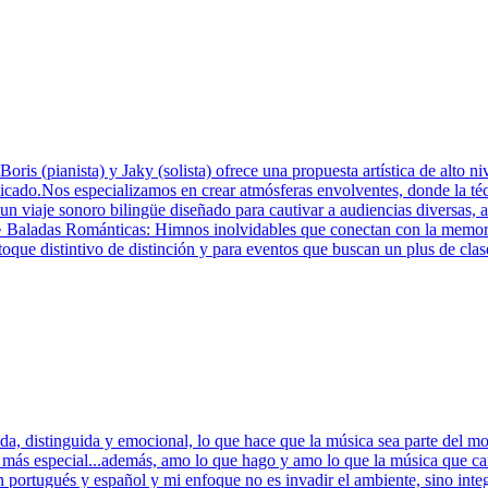
ris (pianista) y Jaky (solista) ofrece una propuesta artística de alto n
icado.Nos especializamos en crear atmósferas envolventes, donde la técn
un viaje sonoro bilingüe diseñado para cautivar a audiencias diversas
.• Baladas Románticas: Himnos inolvidables que conectan con la memori
toque distintivo de distinción y para eventos que buscan un plus de clas
, distinguida y emocional, lo que hace que la música sea parte del m
 más especial...además, amo lo que hago y amo lo que la música que c
n portugués y español y mi enfoque no es invadir el ambiente, sino in