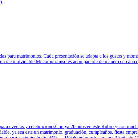
).
adas para matrimonios. Cada presentación se adapta a los gustos y mome
único e inolvidable.Mi compromiso es acompañarte de manera cercana en 
 para eventos y celebracionesCon ya 20 años en este Rubro y con much
dable, ya sea este un matrimonio, graduación, cumpleaños, fiesta empre
ento pase al siguiente nivel??? .....Déjalo en nuestras manos!Contacto: