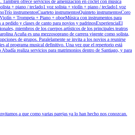
ca. También ofrece servicios de amenización en cóctel con música
ista + piano / teclado1 voz solista + violín + piano / teclado1 voz
 pianoTrío instrumentosCuarteto instrumentosQuinteto instrumentosCoro
 Violín + Trompeta + Piano + oboeMúsica con instrumentos para
s a pedido y clases de canto para novios y padrinosExperienciaEl
nales, miembros de los cuerpos artísticos de los principales teatros
 Carolina Acuña es una mezzosoprano de carrera vigente como solista,
opciones de grupos. Paralelamente se invita a los novios a reunirse
ales al programa musical definitivo. Una vez que el repertorio está
ro Abadía realiza servicios para matrimonios dentro de Santiago, y para
invitamos a que como varias parejas ya lo han hecho nos conozcan.