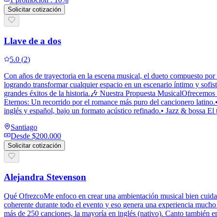
Solicitar cotización
Llave de a dos
5.0
(
2
)
Con años de trayectoria en la escena musical, el dueto compuesto por Bo
logrando transformar cualquier espacio en un escenario íntimo y sofist
grandes éxitos de la historia.🎶 Nuestra Propuesta MusicalOfrecemos 
Eternos: Un recorrido por el romance más puro del cancionero latino
inglés y español, bajo un formato acústico refinado.• Jazz & bossa El 
Santiago
Desde
$200.000
Solicitar cotización
Alejandra Stevenson
Qué OfrezcoMe enfoco en crear una ambientación musical bien cuidada
coherente durante todo el evento y eso genera una experiencia mucho
más de 250 canciones, la mayoría en inglés (nativo). Canto también e