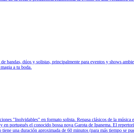
de bandas, dúos y solistas, principalmente para eventos y shows ambien
 magia a tu boda.
anciones "Inolvidables" en formato solista. Repasa clásicos de la mús
 en portugués el conocido bossa nova Garota de Ipanema. El repertorio 
vicio tiene una duración aproximada de 60 minutos (para más tiempo se 