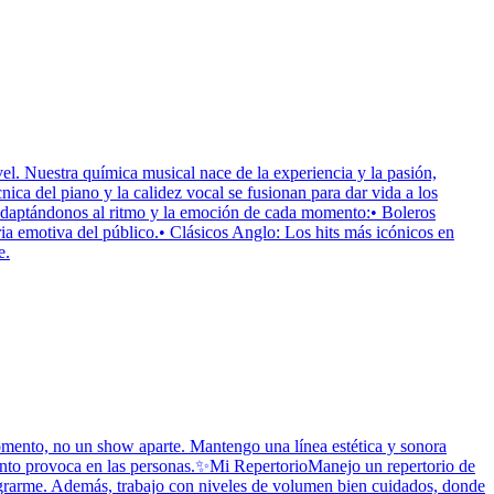
ivel. Nuestra química musical nace de la experiencia y la pasión,
ica del piano y la calidez vocal se fusionan para dar vida a los
, adaptándonos al ritmo y la emoción de cada momento:• Boleros
a emotiva del público.• Clásicos Anglo: Los hits más icónicos en
e.
omento, no un show aparte. Mantengo una línea estética y sonora
anto provoca en las personas.✨Mi RepertorioManejo un repertorio de
tegrarme. Además, trabajo con niveles de volumen bien cuidados, donde