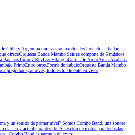
e Chile y Argentina que sacarán a todos los invitados a bailar, así
icios que ofreceOrquesta Banda Mambo Seis se compone de 6 músicos
s:Sonora PalaciosTommy ReyLos Viking 5Garras de AmorAmar AzulLos
Zúmbale PrimoEntre otros.Forma de trabajoOrquesta Banda Mambo
a pregrabada, al revés, todo es totalmente en vivo.
un sonido de primer nivel? Somos Combo Band, una sonora
clasico y actual garantizado: Selección de éxitos para todas las
sta. ¡Combo Band es garantía de éxito!