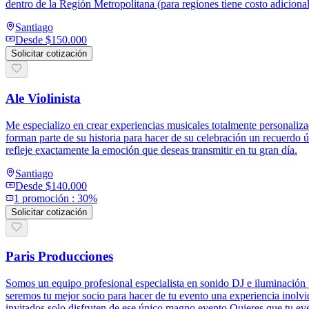
dentro de la Región Metropolitana (para regiones tiene costo adicional
Santiago
Desde
$150.000
Solicitar cotización
Ale Violinista
Me especializo en crear experiencias musicales totalmente personaliz
forman parte de su historia para hacer de su celebración un recuerdo 
refleje exactamente la emoción que deseas transmitir en tu gran día.
Santiago
Desde
$140.000
1
promoción
:
30%
Solicitar cotización
Paris Producciones
Somos un equipo profesional especialista en sonido DJ e iluminación
seremos tu mejor socio para hacer de tu evento una experiencia inolvi
invitados solo disfruten de ese único magno evento.Quieres que tu ev