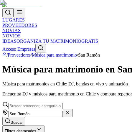
LUGARES
PROVEEDORES
NOVIAS
NOVIOS
IDEAS
ORGANIZA TU MATRIMONIO
GRATIS
Acceso Empresas
/
Proveedores
/
Música para matrimonio
/
San Ramón
Música para matrimonio en Sa
Música para matrimonios en Chile: DJ, bandas en vivo y animación
Encuentra DJ y músicos para matrimonio en Chile y compara repertorios,
Buscar
Filtros destacados