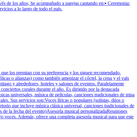
vés de los años, he acompañado a parejas cantando en:▪️ Ceremonia:
icios a lo largo de todo el país.
s que los premian con su preferencia y los siguen recomendado.
ólicas o alianzas) como también amenizar el cóctel, la cena y el vals
tiago y alrededores, hoteles y salones de eventos. Paralelamente
conciertos corales durante el año. Es dirigido por la destacada
sicas universales, música de películas, canciones tradicionales de misa
es. Sus servicios son:Voces líricas o populares (solistas, dúos o
ertorio que incluye música clásica universal, canciones tradicionales de
días de la fecha del evento)Asesoría musical personalizadaReuniones
/o voces. Además, ofrece una completa asesoría musical para que este