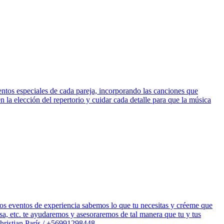
ntos especiales de cada pareja, incorporando las canciones que
la elección del repertorio y cuidar cada detalle para que la música
os eventos de experiencia sabemos lo que tu necesitas y créeme que
sa, etc. te ayudaremos y asesoraremos de tal manera que tu y tus
Christian París / +56991298448