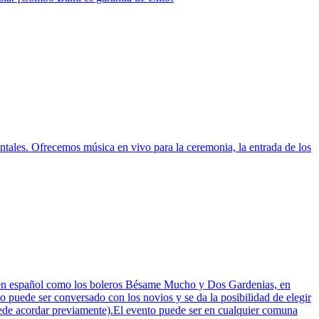
tales. Ofrecemos música en vivo para la ceremonia, la entrada de los
ica en español como los boleros Bésame Mucho y Dos Gardenias, en
puede ser conversado con los novios y se da la posibilidad de elegir
puede acordar previamente).El evento puede ser en cualquier comuna