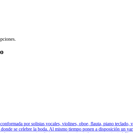
opciones.
io
onformada por solistas vocales, violines, oboe, flauta, piano teclado, v
r donde se celebre la boda. Al mismo tiempo ponen a disposición un var