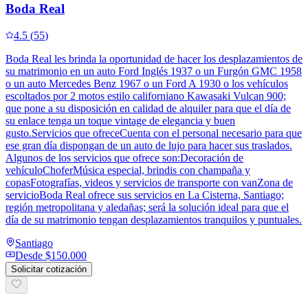
Boda Real
4.5
(
55
)
Boda Real les brinda la oportunidad de hacer los desplazamientos de
su matrimonio en un auto Ford Inglés 1937 o un Furgón GMC 1958
o un auto Mercedes Benz 1967 o un Ford A 1930 o los vehículos
escoltados por 2 motos estilo californiano Kawasaki Vulcan 900;
que pone a su disposición en calidad de alquiler para que el día de
su enlace tenga un toque vintage de elegancia y buen
gusto.Servicios que ofreceCuenta con el personal necesario para que
ese gran día dispongan de un auto de lujo para hacer sus traslados.
Algunos de los servicios que ofrece son:Decoración de
vehículoChoferMúsica especial, brindis con champaña y
copasFotografías, videos y servicios de transporte con vanZona de
servicioBoda Real ofrece sus servicios en La Cisterna, Santiago;
región metropolitana y aledañas; será la solución ideal para que el
día de su matrimonio tengan desplazamientos tranquilos y puntuales.
Santiago
Desde
$150.000
Solicitar cotización