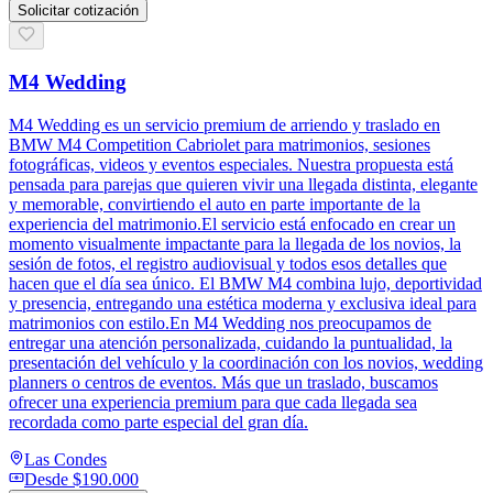
Solicitar cotización
M4 Wedding
M4 Wedding es un servicio premium de arriendo y traslado en
BMW M4 Competition Cabriolet para matrimonios, sesiones
fotográficas, videos y eventos especiales. Nuestra propuesta está
pensada para parejas que quieren vivir una llegada distinta, elegante
y memorable, convirtiendo el auto en parte importante de la
experiencia del matrimonio.El servicio está enfocado en crear un
momento visualmente impactante para la llegada de los novios, la
sesión de fotos, el registro audiovisual y todos esos detalles que
hacen que el día sea único. El BMW M4 combina lujo, deportividad
y presencia, entregando una estética moderna y exclusiva ideal para
matrimonios con estilo.En M4 Wedding nos preocupamos de
entregar una atención personalizada, cuidando la puntualidad, la
presentación del vehículo y la coordinación con los novios, wedding
planners o centros de eventos. Más que un traslado, buscamos
ofrecer una experiencia premium para que cada llegada sea
recordada como parte especial del gran día.
Las Condes
Desde
$190.000