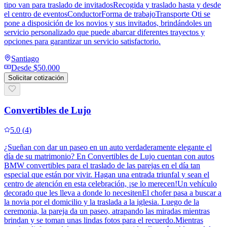
tipo van para traslado de invitadosRecogida y traslado hasta y desde
el centro de eventosConductorForma de trabajoTransporte Oti se
pone a disposición de los novios y sus invitados, brindándoles un
servicio personalizado que puede abarcar diferentes trayectos y
opciones para garantizar un servicio satisfactorio.
Santiago
Desde
$50.000
Solicitar cotización
Convertibles de Lujo
5.0
(
4
)
¿Sueñan con dar un paseo en un auto verdaderamente elegante el
día de su matrimonio? En Convertibles de Lujo cuentan con autos
BMW convertibles para el traslado de las parejas en el día tan
especial que están por vivir. Hagan una entrada triunfal y sean el
centro de atención en esta celebración, ¡se lo merecen!Un vehículo
decorado que les lleva a donde lo necesitenEl chofer pasa a buscar a
la novia por el domicilio y la traslada a la iglesia. Luego de la
ceremonia, la pareja da un paseo, atrapando las miradas mientras
brindan y se toman unas lindas fotos para el recuerdo.Mientras