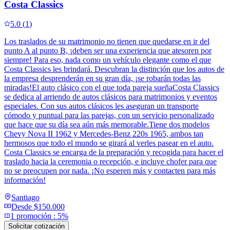
Costa Classics
5.0
(
1
)
Los traslados de su matrimonio no tienen que quedarse en ir del
punto A al punto B, ¡deben ser una experiencia que atesoren por
siempre! Para eso, nada como un vehículo elegante como el que
Costa Classics les brindará. Descubran la distinción que los autos de
la empresa desprenderán en su gran día, ¡se robarán todas las
miradas!El auto clásico con el que toda pareja sueñaCosta Classics
se dedica al arriendo de autos clásicos para matrimonios y eventos
especiales. Con sus autos clásicos les aseguran un transporte
cómodo y puntual para las parejas, con un servicio personalizado
que hace que su día sea aún más memorable.Tiene dos modelos
Chevy Nova II 1962 y Mercedes-Benz 220s 1965, ambos tan
hermosos que todo el mundo se girará al verles pasear en el auto.
Costa Classics se encarga de la preparación y recogida para hacer el
traslado hacia la ceremonia o recepción, e incluye chofer para que
no se preocupen por nada. ¡No esperen más y contacten para más
información!
Santiago
Desde
$150.000
1
promoción
:
5%
Solicitar cotización