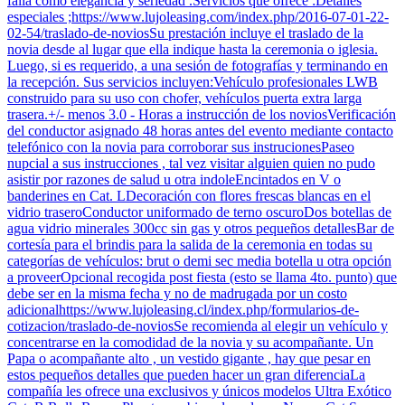
falla como elegancia y seriedad .Servicios que ofrece :Detalles
especiales ;https://www.lujoleasing.com/index.php/2016-07-01-22-
02-54/traslado-de-noviosSu prestación incluye el traslado de la
novia desde al lugar que ella indique hasta la ceremonia o iglesia.
Luego, si es requerido, a una sesión de fotografías y terminando en
la recepción. Sus servicios incluyen:Vehículo profesionales LWB
construido para su uso con chofer, vehículos puerta extra larga
trasera.+/- menos 3.0 - Horas a instrucción de los noviosVerificación
del conductor asignado 48 horas antes del evento mediante contacto
telefónico con la novia para corroborar sus instrucionesPaseo
nupcial a sus instrucciones , tal vez visitar alguien quien no pudo
asistir por razones de salud u otra indoleEncintados en V o
banderines en Cat. LDecoración con flores frescas blancas en el
vidrio traseroConductor uniformado de terno oscuroDos botellas de
agua vidrio minerales 300cc sin gas y otros pequeños detallesBar de
cortesía para el brindis para la salida de la ceremonia en todas su
categorías de vehículos: brut o demi sec media botella u otra opción
a proveerOpcional recogida post fiesta (esto se llama 4to. punto) que
debe ser en la misma fecha y no de madrugada por un costo
adicionalhttps://www.lujoleasing.cl/index.php/formularios-de-
cotizacion/traslado-de-noviosSe recomienda al elegir un vehículo y
concentrarse en la comodidad de la novia y su acompañante. Un
Papa o acompañante alto , un vestido gigante , hay que pesar en
estos pequeños detalles que pueden hacer un gran diferenciaLa
compañía les ofrece una exclusivos y únicos modelos Ultra Exótico