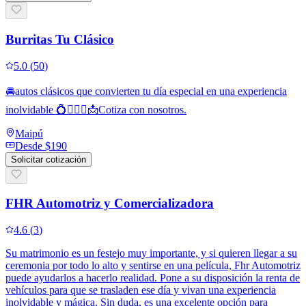
Burritas Tu Clásico
5.0
(
50
)
🚘autos clásicos que convierten tu día especial en una experiencia
inolvidable 💍👰🏻‍♀️📩Cotiza con nosotros.
Maipú
Desde
$190
Solicitar cotización
FHR Automotriz y Comercializadora
4.6
(
3
)
Su matrimonio es un festejo muy importante, y si quieren llegar a su
ceremonia por todo lo alto y sentirse en una película, Fhr Automotriz
puede ayudarlos a hacerlo realidad. Pone a su disposición la renta de
vehículos para que se trasladen ese día y vivan una experiencia
inolvidable y mágica. Sin duda, es una excelente opción para