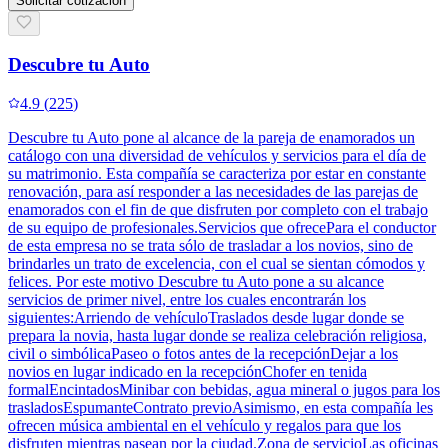
Solicitar cotización
Descubre tu Auto
4.9
(
225
)
Descubre tu Auto pone al alcance de la pareja de enamorados un
catálogo con una diversidad de vehículos y servicios para el día de
su matrimonio. Esta compañía se caracteriza por estar en constante
renovación, para así responder a las necesidades de las parejas de
enamorados con el fin de que disfruten por completo con el trabajo
de su equipo de profesionales.Servicios que ofrecePara el conductor
de esta empresa no se trata sólo de trasladar a los novios, sino de
brindarles un trato de excelencia, con el cual se sientan cómodos y
felices. Por este motivo Descubre tu Auto pone a su alcance
servicios de primer nivel, entre los cuales encontrarán los
siguientes:Arriendo de vehículoTraslados desde lugar donde se
prepara la novia, hasta lugar donde se realiza celebración religiosa,
civil o simbólicaPaseo o fotos antes de la recepciónDejar a los
novios en lugar indicado en la recepciónChofer en tenida
formalEncintadosMinibar con bebidas, agua mineral o jugos para los
trasladosEspumanteContrato previoAsimismo, en esta compañía les
ofrecen música ambiental en el vehículo y regalos para que los
disfruten mientras pasean por la ciudad.Zona de servicioLas oficinas