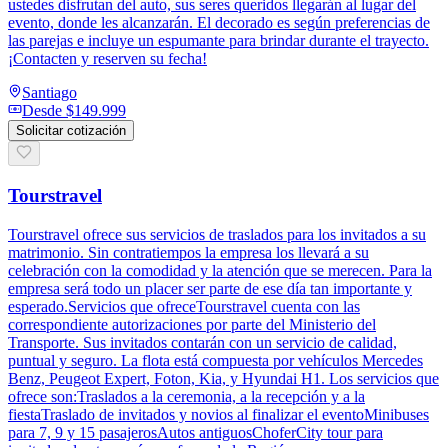
ustedes disfrutan del auto, sus seres queridos llegarán al lugar del
evento, donde les alcanzarán. El decorado es según preferencias de
las parejas e incluye un espumante para brindar durante el trayecto.
¡Contacten y reserven su fecha!
Santiago
Desde
$149.999
Solicitar cotización
Tourstravel
Tourstravel ofrece sus servicios de traslados para los invitados a su
matrimonio. Sin contratiempos la empresa los llevará a su
celebración con la comodidad y la atención que se merecen. Para la
empresa será todo un placer ser parte de ese día tan importante y
esperado.Servicios que ofreceTourstravel cuenta con las
correspondiente autorizaciones por parte del Ministerio del
Transporte. Sus invitados contarán con un servicio de calidad,
puntual y seguro. La flota está compuesta por vehículos Mercedes
Benz, Peugeot Expert, Foton, Kia, y Hyundai H1. Los servicios que
ofrece son:Traslados a la ceremonia, a la recepción y a la
fiestaTraslado de invitados y novios al finalizar el eventoMinibuses
para 7, 9 y 15 pasajerosAutos antiguosChoferCity tour para