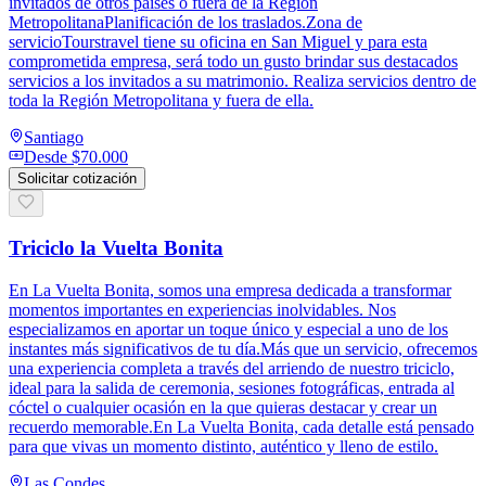
invitados de otros países o fuera de la Región
MetropolitanaPlanificación de los traslados.Zona de
servicioTourstravel tiene su oficina en San Miguel y para esta
comprometida empresa, será todo un gusto brindar sus destacados
servicios a los invitados a su matrimonio. Realiza servicios dentro de
toda la Región Metropolitana y fuera de ella.
Santiago
Desde
$70.000
Solicitar cotización
Triciclo la Vuelta Bonita
En La Vuelta Bonita, somos una empresa dedicada a transformar
momentos importantes en experiencias inolvidables. Nos
especializamos en aportar un toque único y especial a uno de los
instantes más significativos de tu día.Más que un servicio, ofrecemos
una experiencia completa a través del arriendo de nuestro triciclo,
ideal para la salida de ceremonia, sesiones fotográficas, entrada al
cóctel o cualquier ocasión en la que quieras destacar y crear un
recuerdo memorable.En La Vuelta Bonita, cada detalle está pensado
para que vivas un momento distinto, auténtico y lleno de estilo.
Las Condes