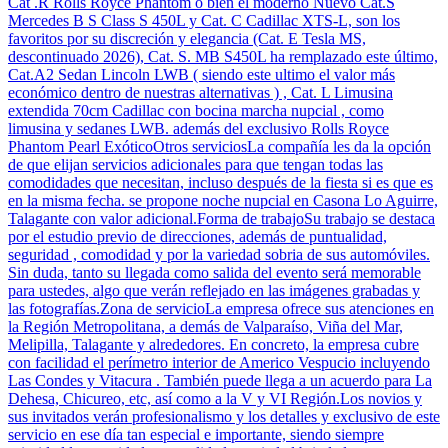
Cat .R Rolls Royce Phantom o bien el moderno Nuevo Cat.S
Mercedes B S Class S 450L y Cat. C Cadillac XTS-L, son los
favoritos por su discreción y elegancia (Cat. E Tesla MS,
descontinuado 2026), Cat. S. MB S450L ha remplazado este último,
Cat.A2 Sedan Lincoln LWB ( siendo este ultimo el valor más
económico dentro de nuestras alternativas ) , Cat. L Limusina
extendida 70cm Cadillac con bocina marcha nupcial , como
limusina y sedanes LWB. además del exclusivo Rolls Royce
Phantom Pearl ExóticoOtros serviciosLa compañía les da la opción
de que elijan servicios adicionales para que tengan todas las
comodidades que necesitan, incluso después de la fiesta si es que es
en la misma fecha. se propone noche nupcial en Casona Lo Aguirre,
Talagante con valor adicional.Forma de trabajoSu trabajo se destaca
por el estudio previo de direcciones, además de puntualidad,
seguridad , comodidad y por la variedad sobria de sus automóviles.
Sin duda, tanto su llegada como salida del evento será memorable
para ustedes, algo que verán reflejado en las imágenes grabadas y
las fotografías.Zona de servicioLa empresa ofrece sus atenciones en
la Región Metropolitana, a demás de Valparaíso, Viña del Mar,
Melipilla, Talagante y alrededores. En concreto, la empresa cubre
con facilidad el perímetro interior de Americo Vespucio incluyendo
Las Condes y Vitacura . También puede llega a un acuerdo para La
Dehesa, Chicureo, etc, así como a la V y VI Región.Los novios y
sus invitados verán profesionalismo y los detalles y exclusivo de este
servicio en ese día tan especial e importante, siendo siempre