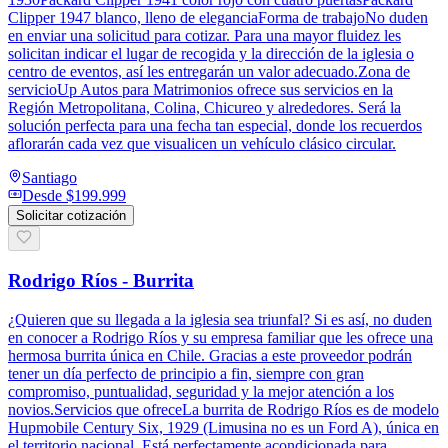
Clipper 1947 blanco, lleno de eleganciaForma de trabajoNo duden
en enviar una solicitud para cotizar. Para una mayor fluidez les
solicitan indicar el lugar de recogida y la dirección de la iglesia o
centro de eventos, así les entregarán un valor adecuado.Zona de
servicioUp Autos para Matrimonios ofrece sus servicios en la
Región Metropolitana, Colina, Chicureo y alrededores. Será la
solución perfecta para una fecha tan especial, donde los recuerdos
aflorarán cada vez que visualicen un vehículo clásico circular.
Santiago
Desde
$199.999
Solicitar cotización
Rodrigo Ríos - Burrita
¿Quieren que su llegada a la iglesia sea triunfal? Si es así, no duden
en conocer a Rodrigo Ríos y su empresa familiar que les ofrece una
hermosa burrita única en Chile. Gracias a este proveedor podrán
tener un día perfecto de principio a fin, siempre con gran
compromiso, puntualidad, seguridad y la mejor atención a los
novios.Servicios que ofreceLa burrita de Rodrigo Ríos es de modelo
Hupmobile Century Six, 1929 (Limusina no es un Ford A), única en
el territorio nacional. Está perfectamente acondicionada para