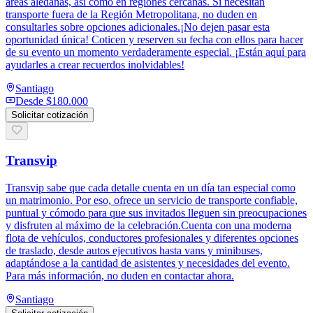
áreas aledañas, así como en regiones cercanas. Si necesitan
transporte fuera de la Región Metropolitana, no duden en
consultarles sobre opciones adicionales.¡No dejen pasar esta
oportunidad única! Coticen y reserven su fecha con ellos para hacer
de su evento un momento verdaderamente especial. ¡Están aquí para
ayudarles a crear recuerdos inolvidables!
Santiago
Desde
$180.000
Solicitar cotización
Transvip
Transvip sabe que cada detalle cuenta en un día tan especial como
un matrimonio. Por eso, ofrece un servicio de transporte confiable,
puntual y cómodo para que sus invitados lleguen sin preocupaciones
y disfruten al máximo de la celebración.Cuenta con una moderna
flota de vehículos, conductores profesionales y diferentes opciones
de traslado, desde autos ejecutivos hasta vans y minibuses,
adaptándose a la cantidad de asistentes y necesidades del evento.
Para más información, no duden en contactar ahora.
Santiago