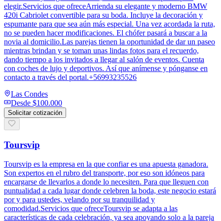
elegir.Servicios que ofreceArrienda su elegante y moderno BMW
420i Cabriolet convertible para su boda. Incluye la decoración y
espumante para que sea aún más especial. Una vez acordada la ruta,
no se pueden hacer modificaciones. El chófer pasará a buscar a la
novia al domicilio.Las parejas tienen la oportunidad de dar un paseo
mientras brindan y se toman unas lindas fotos para el recuerdo,
dando tiempo a los invitados a llegar al salón de eventos. Cuenta
con coches de lujo y deportivos. Así que anímense y pónganse en
contacto a través del portal.+56993235526
Las Condes
Desde
$100.000
Solicitar cotización
Toursvip
Toursvip es la empresa en la que confiar es una apuesta ganadora.
Son expertos en el rubro del transporte, por eso son idóneos para
encargarse de llevarlos a donde lo necesiten. Para que lleguen con
puntualidad a cada lugar donde celebren la boda, este negocio estará
por y para ustedes, velando por su tranquilidad y
comodidad.Servicios que ofreceToursvip se adapta a las
características de cada celebración, ya sea apoyando solo a la pareja