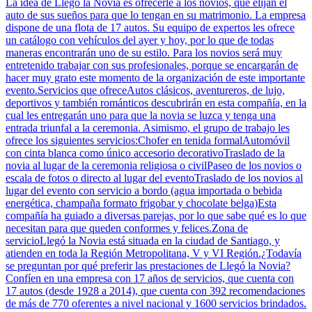
La idea de Llegó la Novia es ofrecerle a los novios, que elijan el
auto de sus sueños para que lo tengan en su matrimonio. La empresa
dispone de una flota de 17 autos. Su equipo de expertos les ofrece
un catálogo con vehículos del ayer y hoy, por lo que de todas
maneras encontrarán uno de su estilo. Para los novios será muy
entretenido trabajar con sus profesionales, porque se encargarán de
hacer muy grato este momento de la organización de este importante
evento.Servicios que ofreceAutos clásicos, aventureros, de lujo,
deportivos y también románticos descubrirán en esta compañía, en la
cual les entregarán uno para que la novia se luzca y tenga una
entrada triunfal a la ceremonia. Asimismo, el grupo de trabajo les
ofrece los siguientes servicios:Chofer en tenida formalAutomóvil
con cinta blanca como único accesorio decorativoTraslado de la
novia al lugar de la ceremonia religiosa o civilPaseo de los novios o
escala de fotos o directo al lugar del eventoTraslado de los novios al
lugar del evento con servicio a bordo (agua importada o bebida
energética, champaña formato frigobar y chocolate belga)Esta
compañía ha guiado a diversas parejas, por lo que sabe qué es lo que
necesitan para que queden conformes y felices.Zona de
servicioLlegó la Novia está situada en la ciudad de Santiago, y
atienden en toda la Región Metropolitana, V y VI Región.¿Todavía
se preguntan por qué preferir las prestaciones de Llegó la Novia?
Confíen en una empresa con 17 años de servicios, que cuenta con
17 autos (desde 1928 a 2014), que cuenta con 392 recomendaciones
de más de 770 oferentes a nivel nacional y 1600 servicios brindados.