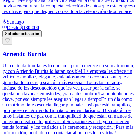
Región Metropolitana. Su oficina está en la comuna de Ñuñoa. Los
novios encontrarán la completa colección de autos que esta empresa
les ofrece para que lleguen con estilo a la celebración de su enlace.
Santiago
Desde
$130.000
Solicitar cotización
Arriendo Burrita
Una entrada triunfal es lo que toda pareja merece en su matrimonio,
¡y con Arriendo Burrita lo harán posible! La empresa les ofrece un
vehículo amplio y elegante, cuidadosamente decorado para que el
gran día de la pareja sea aún más especial. Todas las miradas,
incluso de los desconocidos que les vea pasar por la calle, se
quedarán clavadas en ustedes, ¡van a deslumbrar!La puntualidad es
clave, por eso siempre les aseguran llegar a tiempoEn un día como
su matrimonio es esencial llegar puntuales, así que esté tranquilos,
porque eso en Arriendo Burrita lo tienen clarísimo. Disfrutarán de
unos instantes de paz con la tranquilidad de que están en manos de
un equipo realmente profesional.Sus paquetes incluyen chofer en
tenida formal, y los traslados a la ceremonia y recepción. ¡Para más
información, no duden en contactar ahora desde la vitrina!