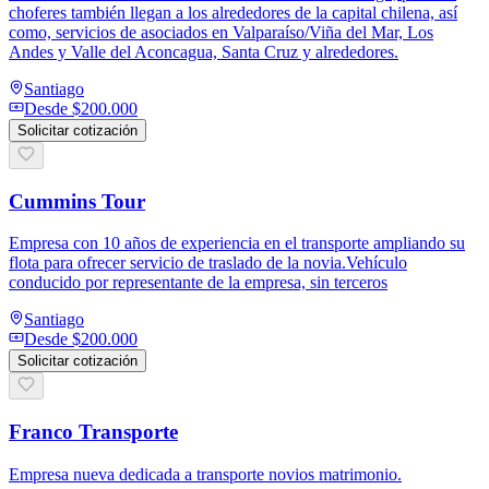
choferes también llegan a los alrededores de la capital chilena, así
como, servicios de asociados en Valparaíso/Viña del Mar, Los
Andes y Valle del Aconcagua, Santa Cruz y alrededores.
Santiago
Desde
$200.000
Solicitar cotización
Cummins Tour
Empresa con 10 años de experiencia en el transporte ampliando su
flota para ofrecer servicio de traslado de la novia.Vehículo
conducido por representante de la empresa, sin terceros
Santiago
Desde
$200.000
Solicitar cotización
Franco Transporte
Empresa nueva dedicada a transporte novios matrimonio.