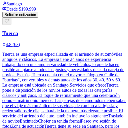
Santiago
Desde
$199.999
Solicitar cotización
Tuerca
4.8
(
63
)
Tuerca es una empresa especializada en el arriendo de automóviles
antiguos y clásicos. La empresa tiene 24 años de experiencia
trabajando con una amplia variedad de vehículos, lo que le hacen
posible adaptarse a todos los gustos y necesidades de cada pareja de
novios. Es más, Tuerca cuenta con el mayor catálogo en Chile de
"burritas", convertibles y demás autos de los años 30, 40, 50 y 60.
La empresa está ubicada en Santiago.Servicios que ofreceTuerca
pone a disposición de los novios autos de todas las categorías
clásicos y antiguos. El toque de refinamiento que una celebración
como el matrimonio merece. Las parejas de enamorados deben saber
que el viaje más romántico de sus vidas, de camino a la Iglesia y
recién salidos de ella, se hará de la manera más elegante posible. El
servicio del arriendo del auto, también incluye lo siguiente:Traslado
de noviosEncintadoChofer en tenida formalPaseo y/o sesión de
fotosZona de actuaciónTuerca tiene su sede en Santiago, pero los