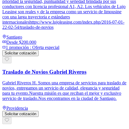
prioridad la seguridad, puntualidad y seriedad brindada por sus
conductores con licencia profesional A1, A2. Los vehículos de Lujo
Leasing son reales y de la empresa como un servicio de limousine
con una larga trayectoria e estándares
internacionaleshttps://www.lujoleasing.com/index.php/2016-07-01-
22-02-54/traslado-de-novios
Santiago
Desde
$200.000
1
promoción
:
Oferta especial
Solicitar cotización
Traslado de Novios Gabriel Riveros
Gabriel Riveros H. Somos una empresa de servicios para traslado de
novios, entregamos un servicio de calidad, elegancia y seguridad
para tu evento.Nuestra misión es que reciban el mejor y exclusivo
servicio de traslado.Nos encontramos en la ciudad de Santiago.
Providencia
Solicitar cotización