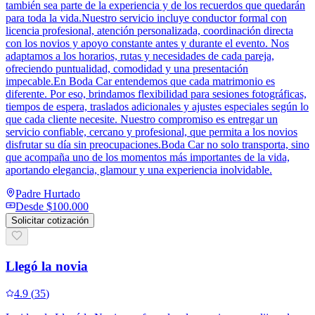
también sea parte de la experiencia y de los recuerdos que quedarán
para toda la vida.Nuestro servicio incluye conductor formal con
licencia profesional, atención personalizada, coordinación directa
con los novios y apoyo constante antes y durante el evento. Nos
adaptamos a los horarios, rutas y necesidades de cada pareja,
ofreciendo puntualidad, comodidad y una presentación
impecable.En Boda Car entendemos que cada matrimonio es
diferente. Por eso, brindamos flexibilidad para sesiones fotográficas,
tiempos de espera, traslados adicionales y ajustes especiales según lo
que cada cliente necesite. Nuestro compromiso es entregar un
servicio confiable, cercano y profesional, que permita a los novios
disfrutar su día sin preocupaciones.Boda Car no solo transporta, sino
que acompaña uno de los momentos más importantes de la vida,
aportando elegancia, glamour y una experiencia inolvidable.
Padre Hurtado
Desde
$100.000
Solicitar cotización
Llegó la novia
4.9
(
35
)