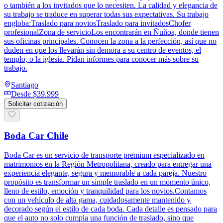
o también a los invitados que lo necesiten. La calidad y elegancia de
su trabajo se traduce en superar todas sus expectativas. Su trabajo
engloba:Traslado para noviosTraslado para invitadosChofer
profesionalZona de servicioLos encontrarán en Ñuñoa, donde tienen
sus oficinas principales. Conocen la zona a la perfección, así que no
duden en que los llevarán sin demora a su centro de eventos, el
templo, o la iglesia. Pidan informes para conocer más sobre su
trabajo.
Santiago
Desde
$39.999
Solicitar cotización
Boda Car Chile
Boda Car es un servicio de transporte premium especializado en
matrimonios en la Región Metropolitana, creado para entregar una
experiencia elegante, segura y memorable a cada pareja. Nuestro
propósito es transformar un simple traslado en un momento único,
lleno de estilo, emoción y tranquilidad para los novios.Contamos
con un vehículo de alta gama, cuidadosamente mantenido y
decorado según el estilo de cada boda. Cada detalle es pensado para
que el auto no solo cumpla una función de traslado, sino que