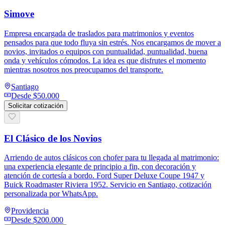
Simove
Empresa encargada de traslados para matrimonios y eventos
pensados para que todo fluya sin estrés. Nos encargamos de mover a
novios, invitados o equipos con puntualidad, puntualidad, buena
onda y vehículos cómodos. La idea es que disfrutes el momento
mientras nosotros nos preocupamos del transporte.
Santiago
Desde
$50.000
Solicitar cotización
El Clásico de los Novios
Arriendo de autos clásicos con chofer para tu llegada al matrimonio:
una experiencia elegante de principio a fin, con decoración y
atención de cortesía a bordo. Ford Super Deluxe Coupe 1947 y
Buick Roadmaster Riviera 1952. Servicio en Santiago, cotización
personalizada por WhatsApp.
Providencia
Desde
$200.000