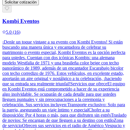
Solicitar cotización
Kombi Eventos
5.0
(
16
)
¡Denle un toque vintage a su evento con Kombi Eventos! Si están
buscando una manera única y encantadora de celebrar su
matrimonio o evento especial, Kombi Eventos es la opción perfecta
para ustedes. Cuentan con dos icónicas Kombis: una alemana
modelo Westfalia de 1971 y una brasileña color beige con techo
panorámico de 1989, además de un encantador Escarabajo bicolor
con techo corredizo de 1976. Estos vehículos, en excelente estado,
aportarán un aire original y nostálgico a tu celebración, ¡haciendo
que su entrada sea realmente triunfal!Servicios que ofreceEl equipo
en Kombi Eventos está comprometido a hacer de su experiencia
algo inolvidable. Se ocuparán de cada detalle para que ustedes
lleguen puntuales y sin preocupaciones a la ceremonia y
celebración. Sus servicios incluyen:Transporte exclusivo: Solo para
la pareja, asegurando un viaje íntimo y especialChofer a su
disposición: Por 4 horas o más, para que disfruten sin estrésTraslado
de novios: Se encargan de que lleguen a su destino con estiloZona
de servicioOfrecen sus servicios en el radio de Américo Vespucio y