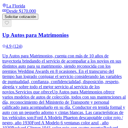
La Florida
Desde
$170.000
Solicitar cotización
Up Autos para Matrimonios
4.9
(
124
)
Up Autos para Matrimonios, cuenta con más de 10 años de
trayectoria brindando el servicio de acompañar a los novios en sus
distintos auto para su matrimonio, siendo reconocida con los
premios Wedding Awards en 8 ocasiones. En el transcurso del
tiempo han logrado conjugar el servicio considerando las variables
de puntualidad, confianza, confidencialidad, disposición, respeto,
alegría y sobre todo el mejor servicio al servicio de los
novios.Servicios que ofreceUp Autos para Matrimonios ofrece
varios modelos de autos de colección, todos con sus mantenciones al
día, reconocimiento del Ministerio de Transporte y personal
calificado para acompañarlo en su día. Conductor en tenida formal y
auto con un pequeño adorno y cintas blancas. Las características de
los vehículos son:Ford A Modelo Phaeton descapotable color rojo /
negro, año 1930Ford A Modelo 6 ventanas color azul , año
1930Packard Clipper 1941 color rojo con cuatro puertasPackard