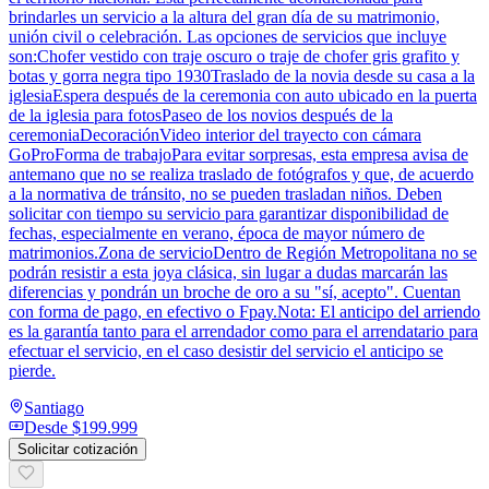
brindarles un servicio a la altura del gran día de su matrimonio,
unión civil o celebración. Las opciones de servicios que incluye
son:Chofer vestido con traje oscuro o traje de chofer gris grafito y
botas y gorra negra tipo 1930Traslado de la novia desde su casa a la
iglesiaEspera después de la ceremonia con auto ubicado en la puerta
de la iglesia para fotosPaseo de los novios después de la
ceremoniaDecoraciónVideo interior del trayecto con cámara
GoProForma de trabajoPara evitar sorpresas, esta empresa avisa de
antemano que no se realiza traslado de fotógrafos y que, de acuerdo
a la normativa de tránsito, no se pueden trasladan niños. Deben
solicitar con tiempo su servicio para garantizar disponibilidad de
fechas, especialmente en verano, época de mayor número de
matrimonios.Zona de servicioDentro de Región Metropolitana no se
podrán resistir a esta joya clásica, sin lugar a dudas marcarán las
diferencias y pondrán un broche de oro a su "sí, acepto". Cuentan
con forma de pago, en efectivo o Fpay.Nota: El anticipo del arriendo
es la garantía tanto para el arrendador como para el arrendatario para
efectuar el servicio, en el caso desistir del servicio el anticipo se
pierde.
Santiago
Desde
$199.999
Solicitar cotización