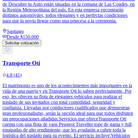
de Descubre tu Auto están situadas en la comuna de Las Condes, en
la Región Metropolitana del país. En esta empresa encontrarán
distintos automóviles, todos elegantes y en perfectas condiciones
para que la novia llegue como una princesa a la ceremonia.
Santiago
Desde
$150.000
Solicitar cotización
Transporte Oti
4.8
(
41
)
El matrimonio es uno de los acontecimientos más importantes en la
vida de una pareja y en Transporte Oti lo saben perfectamente. Por
eso, les ofrecen su flota de elegantes vehículos para realizar el
traslado de sus invitados con total comodidad, seguridad y
confianza. Llevadas por conductores cualificados que demuestran
gran profesionalismo, serán la opción ideal para que todos disfruten
sin preocupaciones añadidas.Servicios que ofreceTransporte Oti
cuenta con una flota de vans Peugeot Traveller tope de gama y full
equipadas de alto rendimiento, que les ayudarán a cubrir toda la
logística del traslado para su evento. El servicio incluye:Vehículos