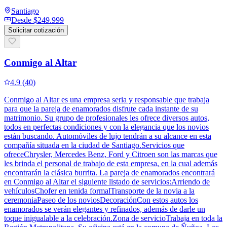
Santiago
Desde
$249.999
Solicitar cotización
Conmigo al Altar
4.9
(
40
)
Conmigo al Altar es una empresa seria y responsable que trabaja
para que la pareja de enamorados disfrute cada instante de su
matrimonio. Su grupo de profesionales les ofrece diversos autos,
todos en perfectas condiciones y con la elegancia que los novios
están buscando. Automóviles de lujo tendrán a su alcance en esta
compañía situada en la ciudad de Santiago.Servicios que
ofreceChrysler, Mercedes Benz, Ford y Citroen son las marcas que
les brinda el personal de trabajo de esta empresa, en la cual además
encontrarán la clásica burrita. La pareja de enamorados encontrará
en Conmigo al Altar el siguiente listado de servicios:Arriendo de
vehículosChofer en tenida formalTransporte de la novia a la
ceremoniaPaseo de los noviosDecoraciónCon estos autos los
enamorados se verán elegantes y refinados, además de darle un
toque inigualable a la celebración.Zona de servicioTrabaja en toda la