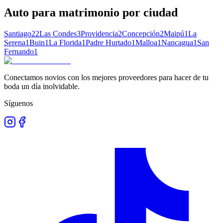
Auto para matrimonio
por ciudad
Santiago
22
Las Condes
3
Providencia
2
Concepción
2
Maipú
1
La
Serena
1
Buin
1
La Florida
1
Padre Hurtado
1
Malloa
1
Nancagua
1
San
Fernando
1
Conectamos novios con los mejores proveedores para hacer de tu
boda un día inolvidable.
Síguenos