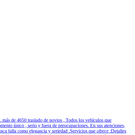
. más de 4650 traslado de novios , Todos los vehículos que
mento único , serio y fuera de preocupaciones. En sus atenciones,
ca falla como elegancia y seriedad .Servicios que ofrece :Detalles