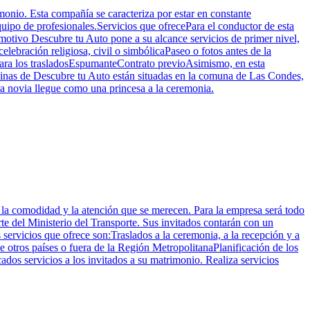
monio. Esta compañía se caracteriza por estar en constante
quipo de profesionales.Servicios que ofrecePara el conductor de esta
te motivo Descubre tu Auto pone a su alcance servicios de primer nivel,
elebración religiosa, civil o simbólicaPaseo o fotos antes de la
para los trasladosEspumanteContrato previoAsimismo, en esta
icinas de Descubre tu Auto están situadas en la comuna de Las Condes,
la novia llegue como una princesa a la ceremonia.
on la comodidad y la atención que se merecen. Para la empresa será todo
rte del Ministerio del Transporte. Sus invitados contarán con un
ervicios que ofrece son:Traslados a la ceremonia, a la recepción y a
e otros países o fuera de la Región MetropolitanaPlanificación de los
dos servicios a los invitados a su matrimonio. Realiza servicios