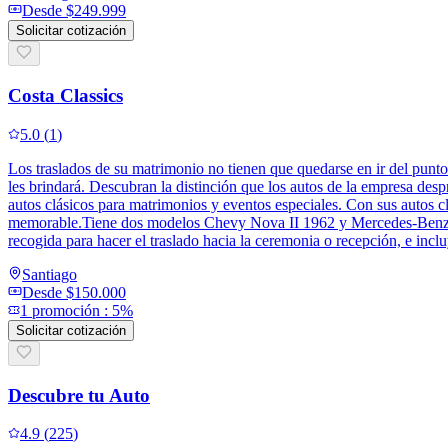
Desde
$249.999
Solicitar cotización
Costa Classics
5.0
(
1
)
Los traslados de su matrimonio no tienen que quedarse en ir del punt
les brindará. Descubran la distinción que los autos de la empresa desp
autos clásicos para matrimonios y eventos especiales. Con sus autos c
memorable.Tiene dos modelos Chevy Nova II 1962 y Mercedes-Benz 220
recogida para hacer el traslado hacia la ceremonia o recepción, e in
Santiago
Desde
$150.000
1
promoción
:
5%
Solicitar cotización
Descubre tu Auto
4.9
(
225
)