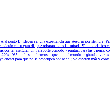
o A al punto B, ¡deben ser una experiencia que atesoren por siempre! P
renderán en su gran día, ¡se robarán todas las miradas!El auto clásico c
lásicos les aseguran un transporte cómodo y puntual para las parejas, c
s 1965, ambos tan hermosos que todo el mundo se girará al verles pas
cluye chofer para que no se preocupen por nada. ¡No esperen más y cont