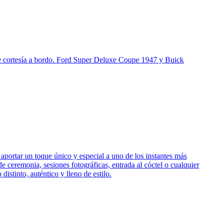
n de cortesía a bordo. Ford Super Deluxe Coupe 1947 y Buick
portar un toque único y especial a uno de los instantes más
de ceremonia, sesiones fotográficas, entrada al cóctel o cualquier
stinto, auténtico y lleno de estilo.