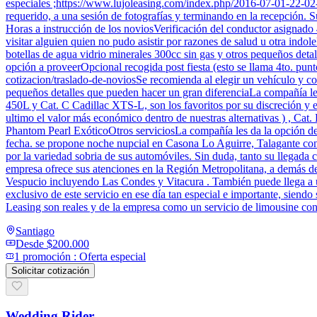
especiales ;https://www.lujoleasing.com/index.php/2016-07-01-22-02-54
requerido, a una sesión de fotografías y terminando en la recepción. 
Horas a instrucción de los noviosVerificación del conductor asignado 4
visitar alguien quien no pudo asistir por razones de salud u otra ind
botellas de agua vidrio minerales 300cc sin gas y otros pequeños detall
opción a proveerOpcional recogida post fiesta (esto se llama 4to. pu
cotizacion/traslado-de-noviosSe recomienda al elegir un vehículo y c
pequeños detalles que pueden hacer un gran diferenciaLa compañía l
450L y Cat. C Cadillac XTS-L, son los favoritos por su discreción 
ultimo el valor más económico dentro de nuestras alternativas ) , C
Phantom Pearl ExóticoOtros serviciosLa compañía les da la opción de q
fecha. se propone noche nupcial en Casona Lo Aguirre, Talagante con 
por la variedad sobria de sus automóviles. Sin duda, tanto su llegada
empresa ofrece sus atenciones en la Región Metropolitana, a demás de 
Vespucio incluyendo Las Condes y Vitacura . También puede llega a u
exclusivo de este servicio en ese día tan especial e importante, siend
Leasing son reales y de la empresa como un servicio de limousine con
Santiago
Desde
$200.000
1
promoción
:
Oferta especial
Solicitar cotización
Wedding Rider