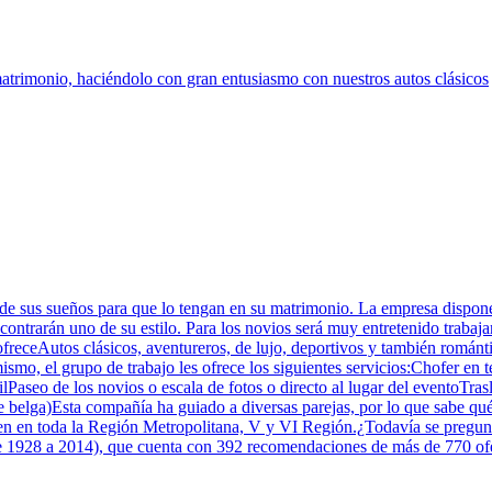
atrimonio, haciéndolo con gran entusiasmo con nuestros autos clásicos
to de sus sueños para que lo tengan en su matrimonio. La empresa dispone
contrarán uno de su estilo. Para los novios será muy entretenido trabaj
receAutos clásicos, aventureros, de lujo, deportivos y también románti
imismo, el grupo de trabajo les ofrece los siguientes servicios:Chofer 
ilPaseo de los novios o escala de fotos o directo al lugar del eventoTra
 belga)Esta compañía ha guiado a diversas parejas, por lo que sabe qu
nden en toda la Región Metropolitana, V y VI Región.¿Todavía se pregun
e 1928 a 2014), que cuenta con 392 recomendaciones de más de 770 ofer