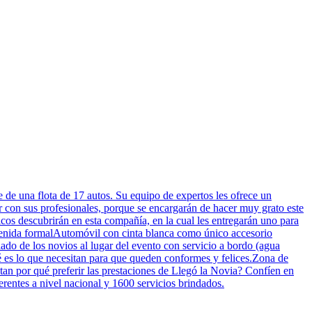
 de una flota de 17 autos. Su equipo de expertos les ofrece un
ar con sus profesionales, porque se encargarán de hacer muy grato este
cos descubrirán en esta compañía, en la cual les entregarán uno para
en tenida formalAutomóvil con cinta blanca como único accesorio
slado de los novios al lugar del evento con servicio a bordo (agua
é es lo que necesitan para que queden conformes y felices.Zona de
tan por qué preferir las prestaciones de Llegó la Novia? Confíen en
entes a nivel nacional y 1600 servicios brindados.