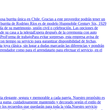
mosa burrita única en Chile. Gracias a este proveedor podrán tener un
eLa burrita de Rodrigo Ríos es de modelo Hupmobile Century Six, 1929
 día de su matrimonio, unión civil o celebración. Las opciones de
esde su casa a la iglesiaEspera después de la ceremonia con auto
ProForma de trabajoPara evitar sorpresas, esta empresa avisa de
con tiempo su servicio para garantizar disponibilidad de fechas,
joya clásica, sin lugar a dudas marcarán las diferencias y pondrán
rrendador como para el arrendatario para efectuar el servicio, en el
ia elegante, segura y memorable a cada pareja. Nuestro propósito es
lta gama, cuidadosamente mantenido y decorado según el estilo de
e los recuerdos que quedarán para toda la vida.Nuestro servicio