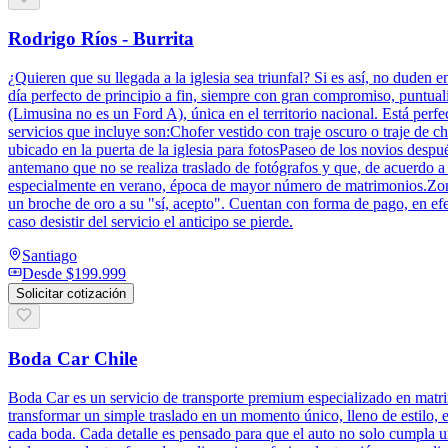
Rodrigo Ríos - Burrita
¿Quieren que su llegada a la iglesia sea triunfal? Si es así, no duden
día perfecto de principio a fin, siempre con gran compromiso, puntua
(Limusina no es un Ford A), única en el territorio nacional. Está perf
servicios que incluye son:Chofer vestido con traje oscuro o traje de c
ubicado en la puerta de la iglesia para fotosPaseo de los novios des
antemano que no se realiza traslado de fotógrafos y que, de acuerdo a 
especialmente en verano, época de mayor número de matrimonios.Zona d
un broche de oro a su "sí, acepto". Cuentan con forma de pago, en efect
caso desistir del servicio el anticipo se pierde.
Santiago
Desde
$199.999
Solicitar cotización
Boda Car Chile
Boda Car es un servicio de transporte premium especializado en matri
transformar un simple traslado en un momento único, lleno de estilo,
cada boda. Cada detalle es pensado para que el auto no solo cumpla un