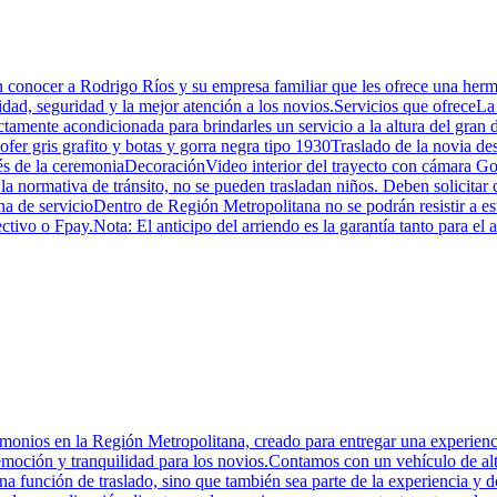
 en conocer a Rodrigo Ríos y su empresa familiar que les ofrece una her
lidad, seguridad y la mejor atención a los novios.Servicios que ofrec
ectamente acondicionada para brindarles un servicio a la altura del gran
hofer gris grafito y botas y gorra negra tipo 1930Traslado de la novia d
pués de la ceremoniaDecoraciónVideo interior del trayecto con cámara Go
la normativa de tránsito, no se pueden trasladan niños. Deben solicitar 
e servicioDentro de Región Metropolitana no se podrán resistir a esta 
ivo o Fpay.Nota: El anticipo del arriendo es la garantía tanto para el a
monios en la Región Metropolitana, creado para entregar una experienc
 emoción y tranquilidad para los novios.Contamos con un vehículo de a
a función de traslado, sino que también sea parte de la experiencia y d