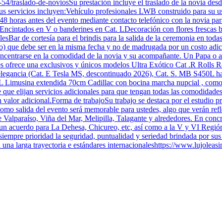
/traslado-de-noviosSu prestación incluye el traslado de la novia desde 
Sus servicios incluyen:Vehículo profesionales LWB construido para su uso
8 horas antes del evento mediante contacto telefónico con la novia para
oleEncintados en V o banderines en Cat. LDecoración con flores frescas
esBar de cortesía para el brindis para la salida de la ceremonia en toda
nto) que debe ser en la misma fecha y no de madrugada por un costo adic
oncentrarse en la comodidad de la novia y su acompañante. Un Papa o ac
es ofrece una exclusivos y únicos modelos Ultra Exótico Cat .R Roll
y elegancia (Cat. E Tesla MS, descontinuado 2026), Cat. S. MB S450L 
at. L Limusina extendida 70cm Cadillac con bocina marcha nupcial , c
ue elijan servicios adicionales para que tengan todas las comodidades q
valor adicional.Forma de trabajoSu trabajo se destaca por el estudio p
 como salida del evento será memorable para ustedes, algo que verán ref
Valparaíso, Viña del Mar, Melipilla, Talagante y alrededores. En concre
n acuerdo para La Dehesa, Chicureo, etc, así como a la V y VI Región.
o siempre prioridad la seguridad, puntualidad y seriedad brindada por s
 una larga trayectoria e estándares internacionaleshttps://www.lujole