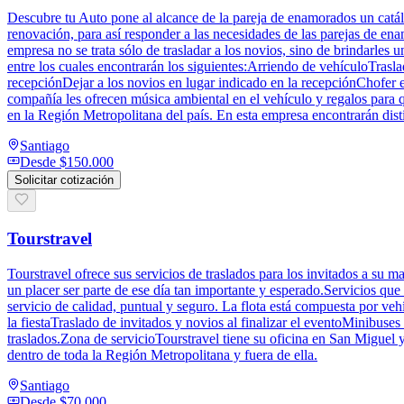
Descubre tu Auto pone al alcance de la pareja de enamorados un catálo
renovación, para así responder a las necesidades de las parejas de ena
empresa no se trata sólo de trasladar a los novios, sino de brindarles 
entre los cuales encontrarán los siguientes:Arriendo de vehículoTraslad
recepciónDejar a los novios en lugar indicado en la recepciónChofer
compañía les ofrecen música ambiental en el vehículo y regalos para 
en la Región Metropolitana del país. En esta empresa encontrarán dist
Santiago
Desde
$150.000
Solicitar cotización
Tourstravel
Tourstravel ofrece sus servicios de traslados para los invitados a su 
un placer ser parte de ese día tan importante y esperado.Servicios que
servicio de calidad, puntual y seguro. La flota está compuesta por v
la fiestaTraslado de invitados y novios al finalizar el eventoMinibuse
traslados.Zona de servicioTourstravel tiene su oficina en San Miguel 
dentro de toda la Región Metropolitana y fuera de ella.
Santiago
Desde
$70.000