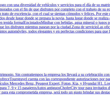
go con una diversidad de vehículos y servicios para el día de su matri
morados con el fin de que disfruten por completo con el trabajo de su e
un trato de excelencia, con el cual se sientan cómodos y felices. Por es
os desde lugar donde se prepara la novia, hasta lugar donde se realiza c
 en tenida formalEncintadosMinibar con bebidas, agua mineral o jugos 
que los disfruten mientras pasean por la ciudad.Zona de servicioLas of
intos automóviles, todos elegantes y en perfectas condiciones para que 
matrimonio. Sin contratiempos la empresa los llevará a su celebración c
 ofreceTourstravel cuenta con las correspondiente autorizaciones por pa
ehículos Mercedes Benz, Peugeot Expert, Foton, Kia, y Hyundai H1. Los s
s para 7, 9 y 15 pasajerosAutos antiguosChoferCity tour para invitados d
y para esta comprometida empresa, será todo un gusto brindar sus destaca