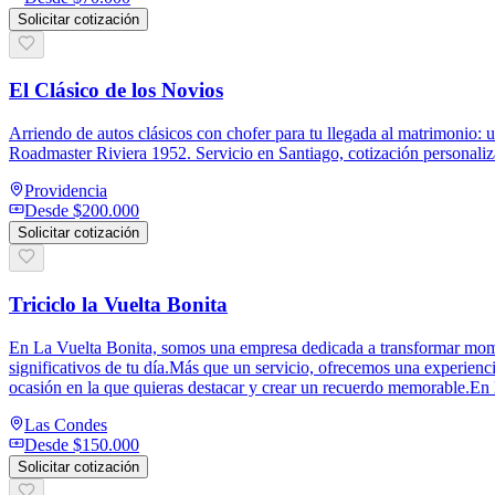
Solicitar cotización
El Clásico de los Novios
Arriendo de autos clásicos con chofer para tu llegada al matrimonio:
Roadmaster Riviera 1952. Servicio en Santiago, cotización personal
Providencia
Desde
$200.000
Solicitar cotización
Triciclo la Vuelta Bonita
En La Vuelta Bonita, somos una empresa dedicada a transformar momen
significativos de tu día.Más que un servicio, ofrecemos una experiencia
ocasión en la que quieras destacar y crear un recuerdo memorable.En L
Las Condes
Desde
$150.000
Solicitar cotización