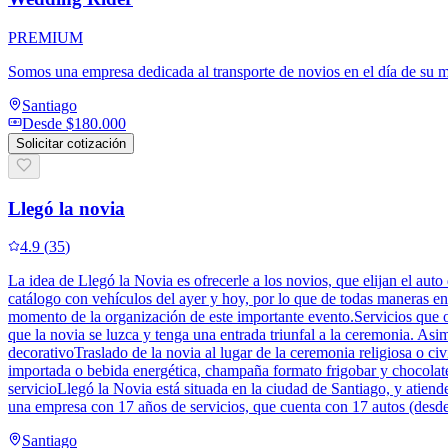
PREMIUM
Somos una empresa dedicada al transporte de novios en el día de su m
Santiago
Desde
$180.000
Solicitar cotización
Llegó la novia
4.9
(
35
)
La idea de Llegó la Novia es ofrecerle a los novios, que elijan el au
catálogo con vehículos del ayer y hoy, por lo que de todas maneras en
momento de la organización de este importante evento.Servicios que of
que la novia se luzca y tenga una entrada triunfal a la ceremonia. As
decorativoTraslado de la novia al lugar de la ceremonia religiosa o civ
importada o bebida energética, champaña formato frigobar y chocolate
servicioLlegó la Novia está situada en la ciudad de Santiago, y atie
una empresa con 17 años de servicios, que cuenta con 17 autos (desd
Santiago