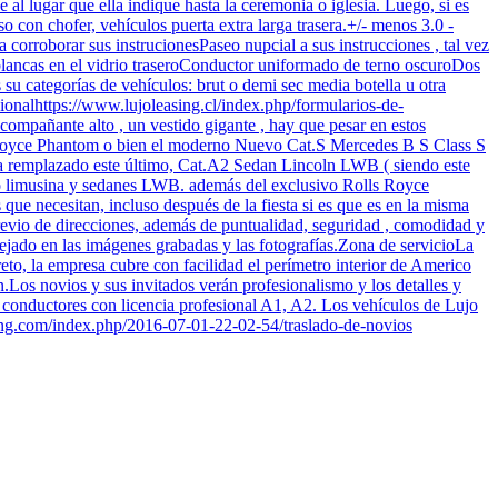
al lugar que ella indique hasta la ceremonia o iglesia. Luego, si es
 con chofer, vehículos puerta extra larga trasera.+/- menos 3.0 -
 corroborar sus instrucionesPaseo nupcial a sus instrucciones , tal vez
 blancas en el vidrio traseroConductor uniformado de terno oscuroDos
s su categorías de vehículos: brut o demi sec media botella u otra
ionalhttps://www.lujoleasing.cl/index.php/formularios-de-
ompañante alto , un vestido gigante , hay que pesar en estos
s Royce Phantom o bien el moderno Nuevo Cat.S Mercedes B S Class S
ha remplazado este último, Cat.A2 Sedan Lincoln LWB ( siendo este
omo limusina y sedanes LWB. además del exclusivo Rolls Royce
ue necesitan, incluso después de la fiesta si es que es en la misma
revio de direcciones, además de puntualidad, seguridad , comodidad y
lejado en las imágenes grabadas y las fotografías.Zona de servicioLa
to, la empresa cubre con facilidad el perímetro interior de Americo
Los novios y sus invitados verán profesionalismo y los detalles y
us conductores con licencia profesional A1, A2. Los vehículos de Lujo
asing.com/index.php/2016-07-01-22-02-54/traslado-de-novios