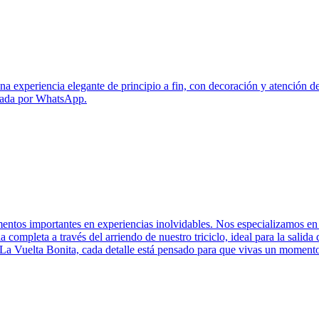
 una experiencia elegante de principio a fin, con decoración y atenció
izada por WhatsApp.
tos importantes en experiencias inolvidables. Nos especializamos en a
 completa a través del arriendo de nuestro triciclo, ideal para la salida 
a Vuelta Bonita, cada detalle está pensado para que vivas un momento di